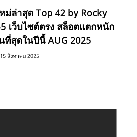
ใหม่ล่าสุด Top 42 by Rocky
55 เว็บไซต์ตรง สล็อตแตกหนัก
ที่สุดในปีนี้ AUG 2025
15 สิงหาคม 2025