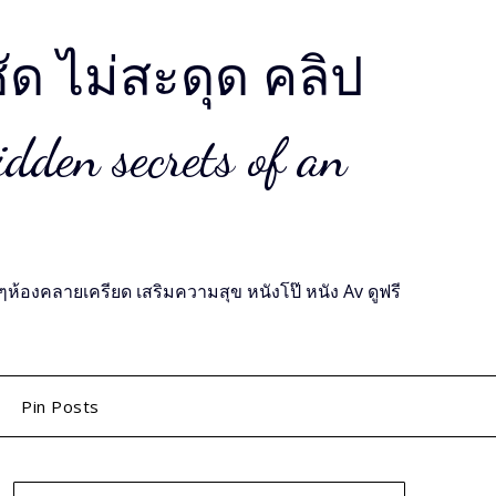
ัด ไม่สะดุด คลิป
en secrets of an
ๆห้องคลายเครียด เสริมความสุข หนังโป๊ หนัง Av ดูฟรี
Pin Posts