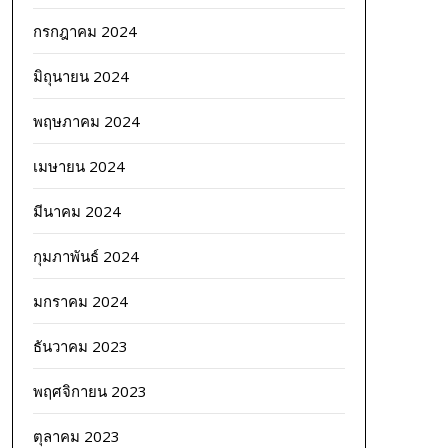
กรกฎาคม 2024
มิถุนายน 2024
พฤษภาคม 2024
เมษายน 2024
มีนาคม 2024
กุมภาพันธ์ 2024
มกราคม 2024
ธันวาคม 2023
พฤศจิกายน 2023
ตุลาคม 2023