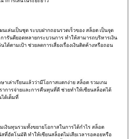
จารณาการเล่นในระยะยาว
แผนเล่นเป็นชุด ระบบฝากถอนรวดเร็วของ สล็อต เป็นจุด
หรือการันตียอดหลายกระบวนการ ทำให้สามารถบริหารเงิน
่นได้ตามเป้า ช่วยลดการเสี่ยงเรื่องเงินติดค้างหรือถอน
กษาเล่าเรียนแล้วว่ามีโอกาสแตกง่าย สล็อต รวมเกม
ตราการจ่ายและการคืนทุนที่ดี ช่วยทำให้เซียนสล็อตได้
ด้เต็มที่
ิ่มเงินทุนรวมทั้งขยายโอกาสในการได้กำไร สล็อต
นัสที่อัตโนมัติ ทำให้เซียนสล็อตไม่เสียเวลารอคอยหรือ