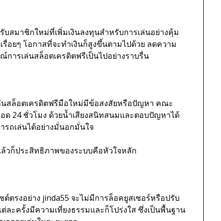
รับสมาชิกใหม่ที่เพิ่มเงินลงทุนสำหรับการเล่นอย่างคุ้ม
้นเรื่อยๆ โอกาสที่จะทำเงินก็สูงขึ้นตามไปด้วย ลดความ
์การเล่นสล็อตเครดิตฟรีเป็นไปอย่างราบรื่น
เล่นสล็อตเครดิตฟรีมือใหม่มีข้อสงสัยหรือปัญหา คณะ
อด 24 ชั่วโมง ด้วยน้ำเสียงสนิทสนมและตอบปัญหาได้
มารถเล่นได้อย่างมั่นอกมั่นใจ
ล้วก็ประสิทธิภาพของระบบคือหัวใจหลัก
ซต์ตรงอย่าง jinda55 จะไม่มีการล็อคยูสเซอร์หรือปรับ
่ละครั้งมีความเที่ยงธรรมและก็โปร่งใส ซึ่งเป็นพื้นฐาน