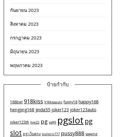
กันยายน 2023
สิงหาคม 2023
กรกฎาคม 2023
มิถุนายน 2023
พฤษภาคม 2023
ป้ายกำกับ
918kiss
happy168
188bet
funny18
918kissauto
jinda55
hengjing168
joker123
joker123auto
pgslot
pg
pg
joker123th
live22
pg99
slot
pussy888
pg เว็บตรง
punpro777
sagame