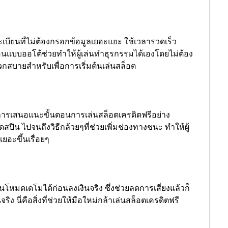
ะเบียนที่ไม่ต้องกรอกข้อมูลเยอะแยะ ใช้เวลารวดเร็ว
อนแบบออโต้ช่วยทำให้ผู้เล่นทำธุรกรรมได้เองโดยไม่ต้อง
บายสำหรับเพื่อการเริ่มต้นเล่นสล็อต
 มีการเสนอแนะขั้นตอนการเล่นสล็อตเครดิตฟรีอย่าง
ดสปิน ไปจนถึงวิธีกล้วยๆที่ช่วยเพิ่มช่องทางชนะ ทำให้ผู้
เยอะขึ้นเรื่อยๆ
โหมดเดโมได้ก่อนลงเงินจริง ซึ่งช่วยลดการเสี่ยงแล้วก็
ง นี่คือสิ่งที่ช่วยให้มือใหม่กล้าเล่นสล็อตเครดิตฟรี