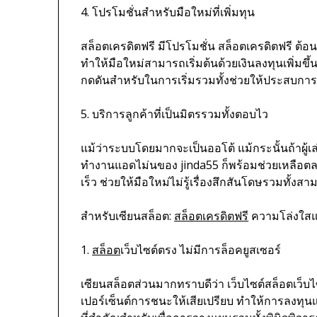
4. โปรโมชั่นสำหรับมือใหม่ที่เพิ่มทุน
สล็อตเครดิตฟรี มีโปรโมชั่น สล็อตเครดิตฟรี ต้อน
ทำให้มือใหม่สามารถเริ่มต้นด้วยเงินลงทุนเพิ่มขึ
กดดันสำหรับในการเริ่มรวมทั้งช่วยให้ประสบการณ
5. บริการลูกค้าที่เป็นมิตรรวมทั้งตอบไว
แม้ว่าระบบโดยมากจะเป็นออโต้ แม้กระนั้นถ้าผู้
ทำงานแอดไม่นของ jinda55 ก็พร้อมช่วยเหลือตล
เร็ว ช่วยให้มือใหม่ไม่รู้เรื่องสึกสันโดษรวมทั้งสา
สำหรับเซียนสล็อต:
สล็อตเครดิตฟรี
ความโล่งใสแ
1.
สล็อต
เว็บไซต์ตรง ไม่มีการล็อคยูสเซอร์
เซียนสล็อตส่วนมากทราบดีว่า เว็บไซต์สล็อตเว็บไ
เปอร์เซ็นต์การชนะให้เสียเปรียบ ทำให้การลงทุนแต