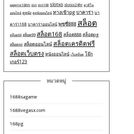
slotxo
slotxo24hr
sagame168th
slot
slot168
คาสิโน
ทางเข้าpg
บาคาร่า
บา
ดูหนัง
ออนไลน์
ดูหนังออนไลน์
สล็อต
พุซซี่888
คาร่า168
บาคาร่าออนไลน์
สล็อต168
สล็อต888
สล็อตpg
สล็อต99
สล็อต66
สล็อตเครดิตฟรี
สล็อตออนไลน์
สล็อตxo
สล็อตเว็บตรง
โจ๊ก
หนังออนไลน์
เว็บสล็อต
เกอร์123
หมวดหมู่
1688sagame
1688vegasx.com
168pg