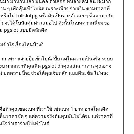
็น กันมา มานานแล้ว มันคือ ตัวเลือก ที่หลายคน สนใจ มาก
 ๆ เพื่อลุ้นเข้าโบนัส เพราะเพียง จ่ายเงิน ตามราคาที่
ม หรือไม่ fullslotpg หรือมันเป็นทางลัดเฉย ๆ ที่แลกมากับ
แล้ว จะได้โบนัสคุ้มค่า เสมอไป ดังนั้นในบทความนี้ผมขอ
หม pgslot แบบมีหลักคิด
เข้าใจเรื่องไหนบ้าง?
 มาก เพราะจ่ายปุ๊บเข้าโบนัสปั๊บ แต่ในความเป็นจริง ระบบ
มงบ มากกว่าที่คุณคิด pgslot ถ้าคุณเล่นมานาน คุณอาจ
ใหม่ บทความนี้จะช่วยให้คุณจับหลัก แบบทีละข้อ ไม่หลง
คือตัวคูณของเบท ที่เราใช้ เช่นเบท 1 บาท อาจโดนคิด
ห็นราคาชัด ๆ แต่ความจริงต้นทุนมันไม่ได้จบ แค่ราคาที่
นใจว่าเราจ่ายไปเท่าไหร่