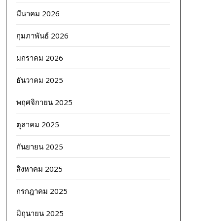
มีนาคม 2026
กุมภาพันธ์ 2026
มกราคม 2026
ธันวาคม 2025
พฤศจิกายน 2025
ตุลาคม 2025
กันยายน 2025
สิงหาคม 2025
กรกฎาคม 2025
มิถุนายน 2025