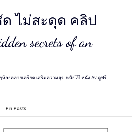
ัด ไม่สะดุด คลิป
en secrets of an
ๆห้องคลายเครียด เสริมความสุข หนังโป๊ หนัง Av ดูฟรี
Pin Posts