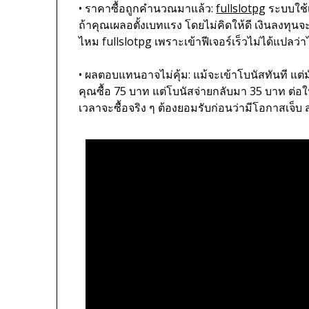
• ราคาซื้อถูกคำนวณมาแล้ว:
fullslotpg
ระบบใช้เ
ถ้าคุณเผลอตั้งเบทแรง โดยไม่คิดให้ดี เงินลงทุนจะ
ไหม fullslotpg เพราะเข้าฟีเจอร์เร็วไม่ได้แปลว่
• ผลตอบแทนอาจไม่คุ้ม: แม้จะเข้าโบนัสทันที แต่มั
คุณซื้อ 75 บาท แต่โบนัสจ่ายกลับมา 35 บาท ต่อให้
เวลาจะซื้อจริง ๆ ต้องยอมรับก่อนว่ามีโอกาสเจ็บ ส