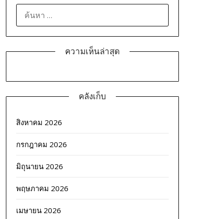
ค้นหา
สำหรับ:
ความเห็นล่าสุด
คลังเก็บ
สิงหาคม 2026
กรกฎาคม 2026
มิถุนายน 2026
พฤษภาคม 2026
เมษายน 2026