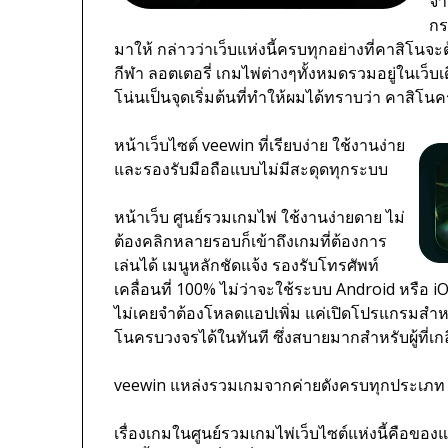
จำ
กร
มาให้ กล่าวว่าเว็บแห่งนี้ครบทุกอย่างที่คาสิโนจะ
กีฬา ลอตเตอรี่ เกมไพ่ต่างๆทั้งหมดรวมอยู่ในเว็บเ
โน่นเป็นจุดเริ่มต้นที่ทำให้ผมได้ทราบว่า คาสิโ
หน้าเว็บไซต์ veewin ที่เรียบง่าย ใช้งานง่าย
และรองรับมือถือแบบไม่มีสะดุดทุกระบบ
หน้าเว็บ ศูนย์รวมเกมไพ่ ใช้งานง่ายดาย ไม่
ต้องคลิกหลายรอบก็เข้าถึงเกมที่ต้องการ
เล่นได้ เมนูหลักชัดแจ้ง รองรับโทรศัพท์
เคลื่อนที่ 100% ไม่ว่าจะใช้ระบบ Android หรือ 
ไม่เคยจำต้องโหลดแอปเพิ่ม แค่เปิดโปรแกรมสำหรั
โนครบวงจรได้ในทันที ซึ่งสบายมากสำหรับผู้ที่เก
veewin แหล่งรวมเกมจากค่ายดังครบทุกประเภท เล
เรื่องเกมในศูนย์รวมเกมไพ่เว็บไซต์แห่งนี้คือขอ