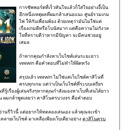
การซัพพอร์ตที่เร็วทันใจแล้วก็ใส่ใจอย่างงี้เป็น
อีกหนึ่งเหตุผลที่ผมกล้าเสนอแนะ ศูนย์รวมเกม
ไพ่ ให้กับเพื่อนพ้อง ด้วยเหตุว่ามันไม่ใช่แค่
เรื่องเกมดีหรือโบนัสมาก แต่คือความไม่กังวล
ใจที่ทราบดีว่าหากมีปัญหา จะมีคนช่วยอยู่
เสมอ
ถ้าหากคุณกำลังหาเว็บไซต์เล่นระยะยาว
veewin คือคำตอบที่ไม่ทำให้ผิดหวัง
สรุปแล้ว veewin ไม่ใช่แค่เว็บไซต์คาสิโนที่
ครบทุกเกม แต่ว่าเป็นเว็บไซต์ที่ระบบเสถียร
ู้เรื่องผู้เล่นจริงๆหากคุณกำลังมองหาเว็บที่เล่นได้ยาว
ถอน ผมกล้าพูดเลยว่า คาสิโนครบวงจร คือคำตอบ
่านรีวิวนี้ แต่อยากให้ทดลองเล่นเอง แล้วคุณจะเข้า
ลายเว็บไซต์ มาเหลือเพียงเว็บเดียวอย่าง
คาสิโนครบ