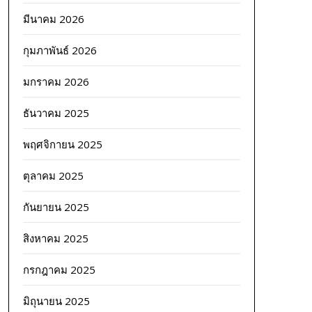
มีนาคม 2026
กุมภาพันธ์ 2026
มกราคม 2026
ธันวาคม 2025
พฤศจิกายน 2025
ตุลาคม 2025
กันยายน 2025
สิงหาคม 2025
กรกฎาคม 2025
มิถุนายน 2025