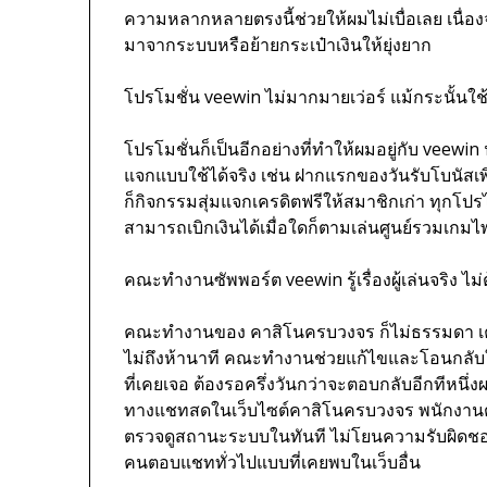
ความหลากหลายตรงนี้ช่วยให้ผมไม่เบื่อเลย เน
มาจากระบบหรือย้ายกระเป๋าเงินให้ยุ่งยาก
โปรโมชั่น veewin ไม่มากมายเว่อร์ แม้กระนั้นใช
โปรโมชั่นก็เป็นอีกอย่างที่ทำให้ผมอยู่กับ veewin น
แจกแบบใช้ได้จริง เช่น ฝากแรกของวันรับโบนัสเพิ
ก็กิจกรรมสุ่มแจกเครดิตฟรีให้สมาชิกเก่า ทุกโปรไ
สามารถเบิกเงินได้เมื่อใดก็ตามเล่นศูนย์รวมเกมไ
คณะทำงานซัพพอร์ต veewin รู้เรื่องผู้เล่นจริง ไม่
คณะทำงานของ คาสิโนครบวงจร ก็ไม่ธรรมดา เคยมี
ไม่ถึงห้านาที คณะทำงานช่วยแก้ไขและโอนกลับให
ที่เคยเจอ ต้องรอครึ่งวันกว่าจะตอบกลับอีกทีหนึ
ทางแชทสดในเว็บไซต์คาสิโนครบวงจร พนักงานตอ
ตรวจดูสถานะระบบในทันที ไม่โยนความรับผิดชอบไ
คนตอบแชททั่วไปแบบที่เคยพบในเว็บอื่น