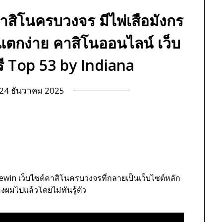
าสิโนครบวงจร มีไพ่เสือมังกร
ตกง่าย คาสิโนออนไลน์ เว็บ
รี Top 53 by Indiana
24 ธันวาคม 2025
ewin เว็บไซต์คาสิโนครบวงจรที่กลายเป็นเว็บไซต์หลัก
งผมไปแล้วโดยไม่ทันรู้ตัว