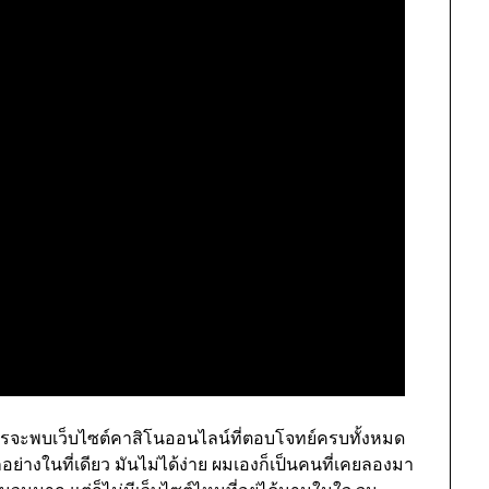
รจะพบเว็บไซต์คาสิโนออนไลน์ที่ตอบโจทย์ครบทั้งหมด
กอย่างในที่เดียว มันไม่ได้ง่าย ผมเองก็เป็นคนที่เคยลองมา