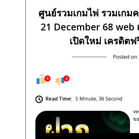
ศูนย์รวมเกมไพ่ รวมเกมค
21 December 68 web แ
เปิดใหม่ เครดิตฟ
Posted on
0
0
Read Time:
5 Minute, 36 Second
ve
ขอ