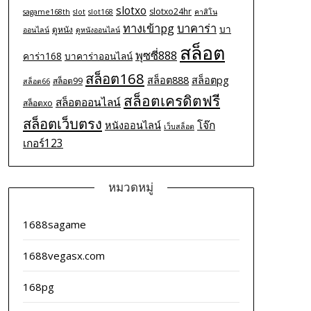
slotxo
slotxo24hr
sagame168th
slot
slot168
คาสิโน
ทางเข้าpg
บาคาร่า
บา
ดูหนัง
ออนไลน์
ดูหนังออนไลน์
สล็อต
พุซซี่888
คาร่า168
บาคาร่าออนไลน์
สล็อต168
สล็อต888
สล็อตpg
สล็อต99
สล็อต66
สล็อตเครดิตฟรี
สล็อตออนไลน์
สล็อตxo
สล็อตเว็บตรง
โจ๊ก
หนังออนไลน์
เว็บสล็อต
เกอร์123
หมวดหมู่
1688sagame
1688vegasx.com
168pg