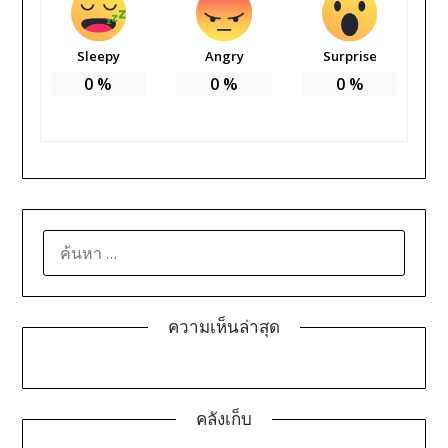
Sleepy
Angry
Surprise
0
%
0
%
0
%
ค้นหา
สำหรับ:
ความเห็นล่าสุด
คลังเก็บ