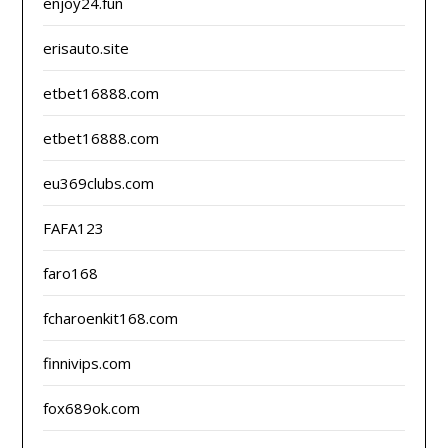
enjoy24.fun
erisauto.site
etbet16888.com
etbet16888.com
eu369clubs.com
FAFA123
faro168
fcharoenkit168.com
finnivips.com
fox689ok.com