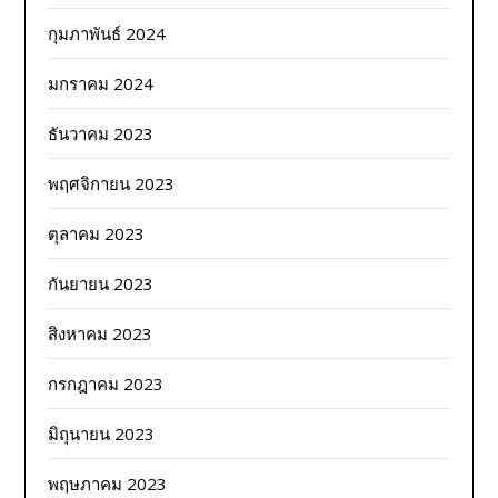
กุมภาพันธ์ 2024
มกราคม 2024
ธันวาคม 2023
พฤศจิกายน 2023
ตุลาคม 2023
กันยายน 2023
สิงหาคม 2023
กรกฎาคม 2023
มิถุนายน 2023
พฤษภาคม 2023