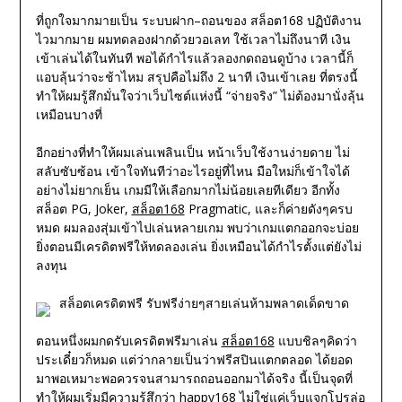
ที่ถูกใจมากมายเป็น ระบบฝาก–ถอนของ สล็อต168 ปฏิบัติงาน
ไวมากมาย ผมทดลองฝากด้วยวอเลท ใช้เวลาไม่ถึงนาที เงิน
เข้าเล่นได้ในทันที พอได้กำไรแล้วลองกดถอนดูบ้าง เวลานี้ก็
แอบลุ้นว่าจะช้าไหม สรุปคือไม่ถึง 2 นาที เงินเข้าเลย ที่ตรงนี้
ทำให้ผมรู้สึกมั่นใจว่าเว็บไซต์แห่งนี้ “จ่ายจริง” ไม่ต้องมานั่งลุ้น
เหมือนบางที่
อีกอย่างที่ทำให้ผมเล่นเพลินเป็น หน้าเว็บใช้งานง่ายดาย ไม่
สลับซับซ้อน เข้าใจทันทีว่าอะไรอยู่ที่ไหน มือใหม่ก็เข้าใจได้
อย่างไม่ยากเย็น เกมมีให้เลือกมากไม่น้อยเลยทีเดียว อีกทั้ง
สล็อต PG, Joker,
สล็อต168
Pragmatic, และก็ค่ายดังๆครบ
หมด ผมลองสุ่มเข้าไปเล่นหลายเกม พบว่าเกมแตกออกจะบ่อย
ยิ่งตอนมีเครดิตฟรีให้ทดลองเล่น ยิ่งเหมือนได้กำไรตั้งแต่ยังไม่
ลงทุน
สล็อตเครดิตฟรี รับฟรีง่ายๆสายเล่นห้ามพลาดเด็ดขาด
ตอนหนึ่งผมกดรับเครดิตฟรีมาเล่น
สล็อต168
แบบชิลๆคิดว่า
ประเดี๋ยวก็หมด แต่ว่ากลายเป็นว่าฟรีสปินแตกตลอด ได้ยอด
มาพอเหมาะพอควรจนสามารถถอนออกมาได้จริง นี้เป็นจุดที่
ทำให้ผมเริ่มมีความรู้สึกว่า happy168 ไม่ใช่แค่เว็บแจกโปรล่อ