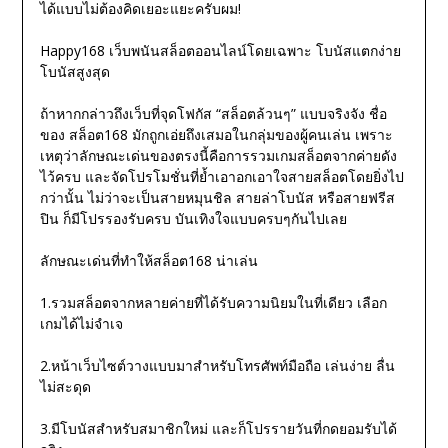
ได้แบบไม่ต้องคิดเยอะแยะครับผม!
Happy168 เว็บพนันสล็อตออนไลน์โดยเฉพาะ โบนัสแตกง่าย
โบนัสสูงสุด
ถ้าหากกล่าวถึงเว็บที่จุดโฟกัส “สล็อตล้วนๆ” แบบจริงจัง ชื่อ
ของ สล็อต168 มักถูกเอ่ยถึงเสมอในกลุ่มของผู้คนเล่น เพราะ
เหตุว่าลักษณะเด่นของตรงนี้คือการรวมเกมสล็อตจากค่ายดัง
ไว้ครบ และจัดโปรโมชั่นที่ย้ำเอาอกเอาใจสายสล็อตโดยยิ่งไป
กว่านั้น ไม่ว่าจะเป็นสายหมุนชิล สายล่าโบนัส หรือสายฟรีส
ปิน ก็มีโปรรองรับครบ บันเทิงใจแบบครบๆกันไปเลย
ลักษณะเด่นที่ทำให้สล็อต168 น่าเล่น
1.รวมสล็อตจากหลายค่ายที่ได้รับความนิยมในที่เดียว เลือก
เกมได้ไม่จำเจ
2.หน้าเว็บไซต์วางแบบมาสำหรับโทรศัพท์มือถือ เล่นง่าย ลื่น
ไม่สะดุด
3.มีโบนัสสำหรับสมาชิกใหม่ และก็โปรรายวันที่กดยอมรับได้