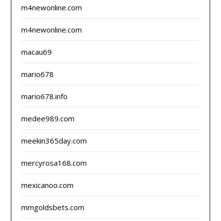
m4newonline.com
m4newonline.com
macau69
mario678
mario678.info
medee989.com
meekin365day.com
mercyrosa168.com
mexicanoo.com
mmgoldsbets.com