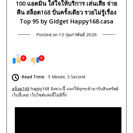
100 แอดมิน ใส่ใจให้บริการ เล่นเสีย จ่าย
คืน สล็อต168 ปั่นครั้งเดียว รวยไม่รู้เรื่อง
Top 95 by Gidget Happy168.casa
Posted on
13 กุมภาพันธ์ 2026
0
0
Read Time:
5 Minute, 5 Second
สล็อต168
happy168 จังหวะนี้ แจกให้จุกๆเข้ามารับสินทรัพย์
เว็บนี้เลย! เว็บไซต์แห่งนี้ไม่มีกั๊ก