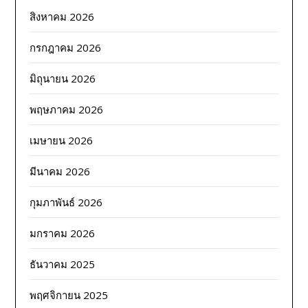
สิงหาคม 2026
กรกฎาคม 2026
มิถุนายน 2026
พฤษภาคม 2026
เมษายน 2026
มีนาคม 2026
กุมภาพันธ์ 2026
มกราคม 2026
ธันวาคม 2025
พฤศจิกายน 2025