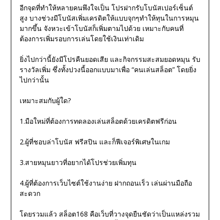
อีกจุดที่ทำให้หลายคนพึงใจเป็น โปรฝากรับโบนัสเปอร์เซ็นต์
สูง บางช่วงมีโบนัสเพิ่มเครดิตให้แบบจุกๆทำให้ทุนในการหมุน
มากขึ้น จังหวะเข้าโบนัสก็เพิ่มตามไปด้วย เหมาะกับคนที่
ต้องการเพิ่มรอบการเล่นโดยใช้เงินเท่าเดิม
ยิ่งไปกว่านี้ยังมีโปรคืนยอดเสีย และกิจกรรมสะสมยอดหมุน รับ
รางวัลเพิ่ม ซึ่งทั้งปวงนี้ออกแบบมาเพื่อ “คนเล่นสล็อต” โดยยิ่ง
ไปกว่านั้น
เหมาะสมกับผู้ใด?
1.มือใหม่ที่ต้องการทดลองเล่นสล็อตด้วยเครดิตฟรีก่อน
2.ผู้ที่ชอบล่าโบนัส ฟรีสปิน และก็ฟีเจอร์พิเศษในเกม
3.สายหมุนยาวที่อยากได้โปรช่วยเพิ่มทุน
4.ผู้ที่ต้องการเว็บไซต์ใช้งานง่าย ฝากถอนเร็ว เล่นผ่านมือถือ
สะดวก
โดยรวมแล้ว สล็อต168 คือเว็บที่วางจุดยืนชัดว่าเป็นแหล่งรวม