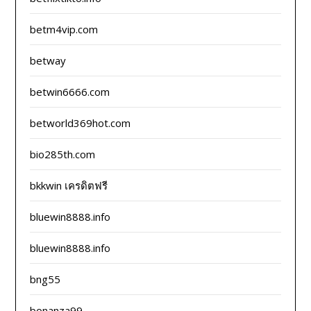
betm4vip.com
betway
betwin6666.com
betworld369hot.com
bio285th.com
bkkwin เครดิตฟรี
bluewin8888.info
bluewin8888.info
bng55
bonanza99