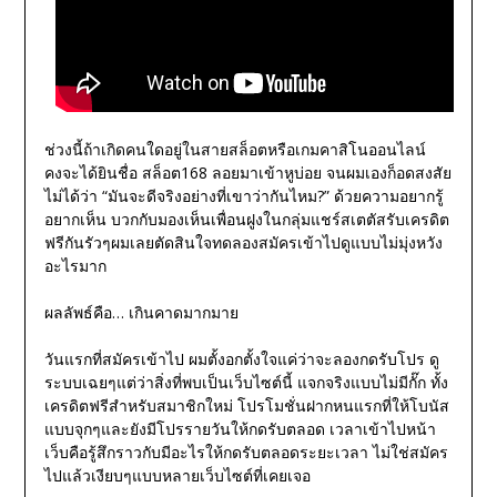
ช่วงนี้ถ้าเกิดคนใดอยู่ในสายสล็อตหรือเกมคาสิโนออนไลน์
คงจะได้ยินชื่อ สล็อต168 ลอยมาเข้าหูบ่อย จนผมเองก็อดสงสัย
ไม่ได้ว่า “มันจะดีจริงอย่างที่เขาว่ากันไหม?” ด้วยความอยากรู้
อยากเห็น บวกกับมองเห็นเพื่อนฝูงในกลุ่มแชร์สเตตัสรับเครดิต
ฟรีกันรัวๆผมเลยตัดสินใจทดลองสมัครเข้าไปดูแบบไม่มุ่งหวัง
อะไรมาก
ผลลัพธ์คือ… เกินคาดมากมาย
วันแรกที่สมัครเข้าไป ผมตั้งอกตั้งใจแค่ว่าจะลองกดรับโปร ดู
ระบบเฉยๆแต่ว่าสิ่งที่พบเป็นเว็บไซต์นี้ แจกจริงแบบไม่มีกั๊ก ทั้ง
เครดิตฟรีสำหรับสมาชิกใหม่ โปรโมชั่นฝากหนแรกที่ให้โบนัส
แบบจุกๆและยังมีโปรรายวันให้กดรับตลอด เวลาเข้าไปหน้า
เว็บคือรู้สึกราวกับมีอะไรให้กดรับตลอดระยะเวลา ไม่ใช่สมัคร
ไปแล้วเงียบๆแบบหลายเว็บไซต์ที่เคยเจอ