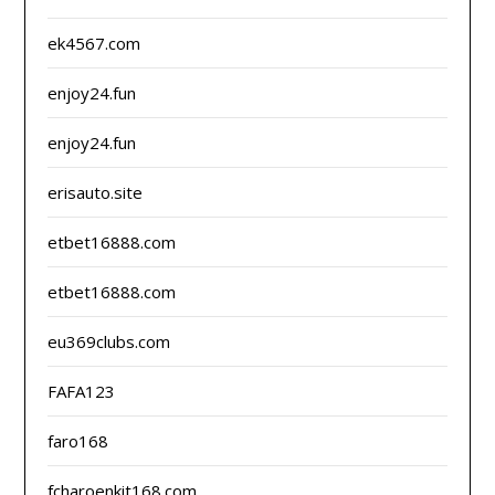
ek4567.com
enjoy24.fun
enjoy24.fun
erisauto.site
etbet16888.com
etbet16888.com
eu369clubs.com
FAFA123
faro168
fcharoenkit168.com