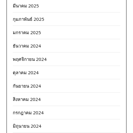
มีนาคม 2025
กุมภาพันธ์ 2025
มกราคม 2025
ธันวาคม 2024
พฤศจิกายน 2024
ตุลาคม 2024
กันยายน 2024
สิงหาคม 2024
กรกฎาคม 2024
มิถุนายน 2024