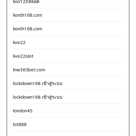
lion123สล็อต
lionth168.com
lionth168.com
live22
live22slot
lnw365bet.com
lockdown168 เข้าสู่ระบบ
lockdown168 เข้าสู่ระบบ
london45
lot888