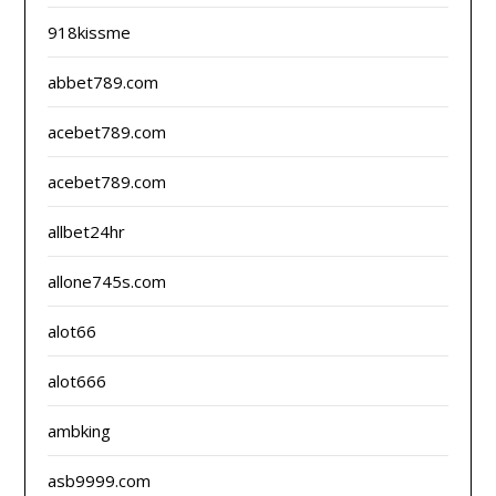
918kissme
abbet789.com
acebet789.com
acebet789.com
allbet24hr
allone745s.com
alot66
alot666
ambking
asb9999.com