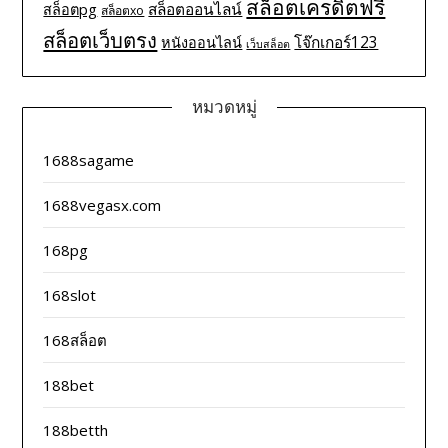
สล็อตเครดิตฟรี
สล็อตออนไลน์
สล็อตpg
สล็อตxo
สล็อตเว็บตรง
โจ๊กเกอร์123
หนังออนไลน์
เว็บสล็อต
หมวดหมู่
1688sagame
1688vegasx.com
168pg
168slot
168สล็อต
188bet
188betth