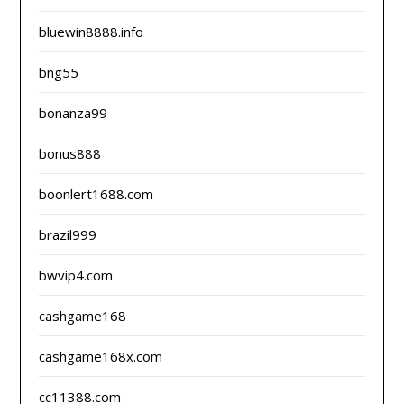
bluewin8888.info
bng55
bonanza99
bonus888
boonlert1688.com
brazil999
bwvip4.com
cashgame168
cashgame168x.com
cc11388.com