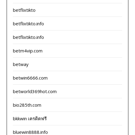
betflixtikto
betflixtikto.info
betflixtikto.info
betm4vip.com
betway
betwin6666.com
betworld369hot.com
bio285th.com
bkkwin เครดิตฟรี
bluewin8888.info