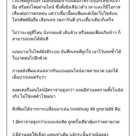
เว็บไซต์ถูกเบอร์ เมื่อก่อนผมจำเป็นต้องโทรไปบอกเลขกับเจ้า
มือ หรือส่งโพยผ่านไลน์ ซึ่งทั้งยังเสียเวล่ำเวลาและก็มีโอกาส
เสี่ยงต่อการตกหล่น แต่ว่าเดี๋ยวนี้ผมเพียงแค่เปิดเว็บไซต์บน
โทรศัพท์มือถือ เลือกเลข กดการันตี ประเดี๋ยวเดียวก็เสร็จ
ไม่ว่าจะอยู่ที่ไหน นั่งรถยนต์ เดินห้าง หรือคอยเพื่อนกินข้าว ก็
สามารถแทงได้ทันที
แถมบางเว็บไซต์ยังมีระบบ บันทึกเลขที่ถูกใจ เอาไว้แทงซ้ำได้
ในงวดต่อไปอีกด้วย
ภายหลังที่ผมเล่นสลากกินแบ่งออนไลน์มาหลายงวด บอกได้
เต็มปากเลยครับว่า
ลอตเตอรี่ออนไลน์อัตราจ่ายสูงกว่า แถมมีส่วนลดรวมทั้งโบนัส
จริง ไม่ใช่แค่คำโฆษณา
สิ่งที่ผมได้จากการเปลี่ยนมาเล่น tookhuay 88 ถูกหวย88 คือ:
1.อัตราจ่ายสูงกว่าแบบแจ่มชัด ถูกครั้งเดียวคุ้มกว่าหลายงวด
2.มีส่วนลดให้เลือก แทงเท่าเดิม แม้กระนั้นจ่ายน้อยลง