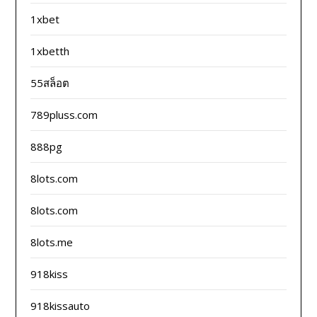
1xbet
1xbetth
55สล็อต
789pluss.com
888pg
8lots.com
8lots.com
8lots.me
918kiss
918kissauto