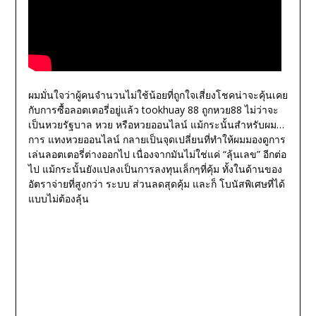
ผมมั่นใจว่าผู้คนจำนวนไม่ใช้น้อยที่ถูกใจเสี่ยงโชคน่าจะคุ้นเคย
กับการซื้อลอตเตอรี่อยู่แล้ว tookhuay 88 ถูกหวย88 ไม่ว่าจะ
เป็นหวยรัฐบาล หวย หรือหวยออนไลน์ แม้กระนั้นสำหรับผม…
การ แทงหวยออนไลน์ กลายเป็นจุดเปลี่ยนที่ทำให้ผมมองดูการ
เล่นลอตเตอรี่ต่างออกไป เนื่องจากมันไม่ใช่แค่ “ลุ้นเลข” อีกต่อ
ไป แม้กระนั้นยังแปลงเป็นการลงทุนเล็กๆที่คุ้ม ทั้งในด้านของ
อัตราจ่ายที่สูงกว่า ระบบ ส่วนลดสุดคุ้ม และก็ โบนัสพิเศษที่ได้
แบบไม่ต้องลุ้น