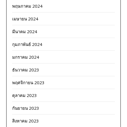
พฤษภาคม 2024
เมษายน 2024
มีนาคม 2024
กุมภาพันธ์ 2024
มกราคม 2024
ธันวาคม 2023
พฤศจิกายน 2023
ตุลาคม 2023
กันยายน 2023
สิงหาคม 2023