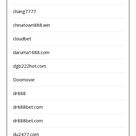
chang7777
chinatown888.win
cloudbet
daruma1688.com
dgb222hot.com
Doomovie
dr888
dr888bet.com
dr888bet.com
du2477.com