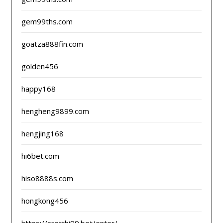
gem99ths.com
goatza888fin.com
golden456
happy168
hengheng9899.com
hengjing168
hi6bet.com
hiso8888s.com
hongkong456