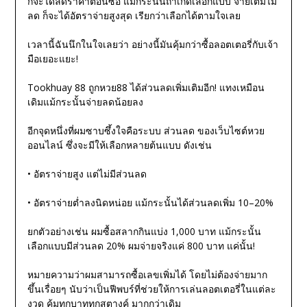
ก็จะได้ลดราคาตอนซื้อ แม้กระนั้นถ้าเกิดเลือกแบบ จ่ายเต็มไม่
ลด ก็จะได้อัตราจ่ายสูงสุด เรียกว่าเลือกได้ตามใจเลย
เวลานี้ฉันนึกในใจเลยว่า อย่างนี้มันคุ้มกว่าซื้อลอตเตอรี่กับเจ้า
มือเยอะแยะ!
Tookhuay 88 ถูกหวย88 ได้ส่วนลดเพิ่มเติมอีก! แทงเหมือน
เดิมแม้กระนั้นจ่ายลดน้อยลง
อีกจุดหนึ่งที่ผมซาบซึ้งใจคือระบบ ส่วนลด ของเว็บไซต์หวย
ออนไลน์ ซึ่งจะมีให้เลือกหลายต้นแบบ ดังเช่น
• อัตราจ่ายสูง แต่ไม่มีส่วนลด
• อัตราจ่ายต่ำลงนิดหน่อย แม้กระนั้นได้ส่วนลดเพิ่ม 10–20%
ยกตัวอย่างเช่น ผมซื้อสลากกินแบ่ง 1,000 บาท แม้กระนั้น
เลือกแบบมีส่วนลด 20% ผมจ่ายจริงแค่ 800 บาท แค่นั้น!
หมายความว่าผมสามารถซื้อเลขเพิ่มได้ โดยไม่ต้องจ่ายมาก
ขึ้นเรื่อยๆ นับว่าเป็นฟีพบร์ที่ช่วยให้การเล่นลอตเตอรี่ในแต่ละ
งวด คุ้มทุกบาททุกสตางค์ มากกว่าเดิม