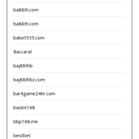
ba88th.com
ba88th.com
babet555.com
Baccarat
baj88thb
baj88thbz.com
bar4game24hr.com
baslot168
bbp168.me
bestbet