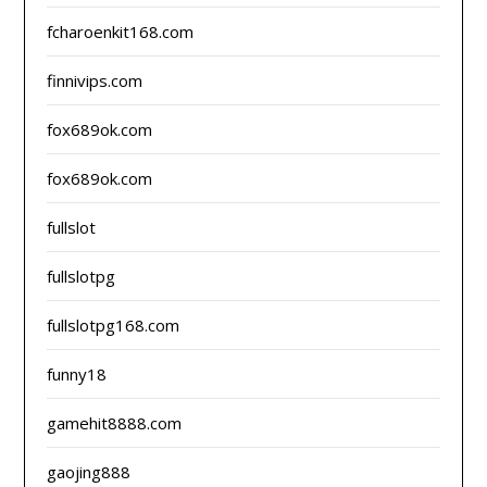
fcharoenkit168.com
finnivips.com
fox689ok.com
fox689ok.com
fullslot
fullslotpg
fullslotpg168.com
funny18
gamehit8888.com
gaojing888