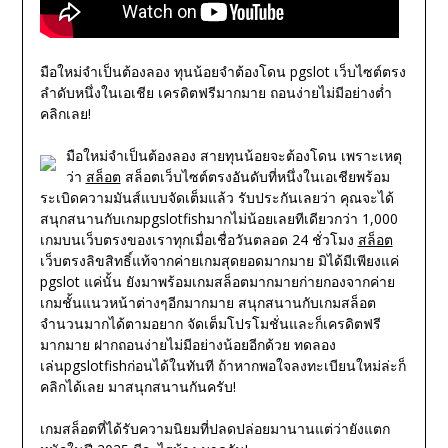
มือใหม่จำเป็นต้องลอง ทุนน้อยจำต้องโดน pgslot เว็บไซต์ตรง
ลำดับหนึ่งในเอเชีย เครดิตฟรีมากมาย ถอนง่ายไม่มีอย่างต่ำ
คลิกเลย!
มือใหม่จำเป็นต้องลอง สายทุนน้อยจะต้องโดน เพราะเหตุ
ว่า
สล็อต
สล็อตเว็บไซต์ตรงอันดับที่หนึ่งในเอเชียพร้อม
ระเบิดความมันส์แบบจัดเต็มแล้ว รับประกันเลยว่า คุณจะได้
สนุกสนานกับเกมpgslotfishมากไม่น้อยเลยทีเดียวกว่า 1,000
เกมบนเว็บตรงของเราทุกเมื่อเชื่อวันตลอด 24 ชั่วโมง
สล็อต
เว็บตรงลิขสิทธิ์แท้จากค่ายเกมสุดยอดมากมาย มิได้มีเพียงแค่
pgslot แค่นั้น ยังมาพร้อมเกมสล็อตมากมายก่ายกองจากค่าย
เกมชั้นแนวหน้าต่างๆอีกมากมาย สนุกสนานกับเกมสล็อต
จำนวนมากได้ตามอยาก จัดเต็มโปรโมชั่นและก็เครดิตฟรี
มากมาย ฝากถอนง่ายไม่มีอย่างน้อยอีกด้วย ทดลอง
เล่นpgslotfishก่อนได้ในทันที ถ้าหากพอใจลงทะเบียนใหม่ล่ะก็
คลิกได้เลย มาสนุกสนานกันครับ!
เกมสล็อตที่ได้รับความนิยมที่ปลดปล่อยมานานแต่ว่ายังแตก