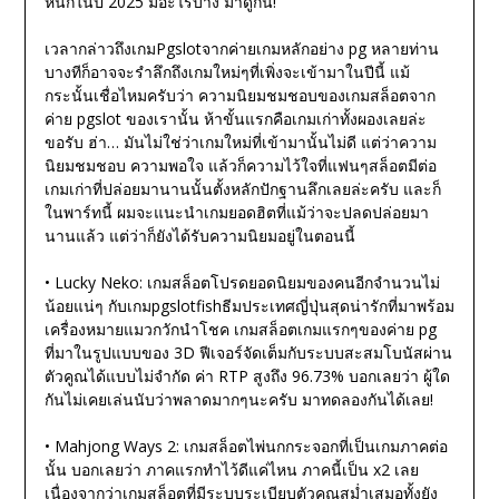
หนักในปี 2025 มีอะไรบ้าง มาดูกัน!
เวลากล่าวถึงเกมPgslotจากค่ายเกมหลักอย่าง pg หลายท่าน
บางทีก็อาจจะรำลึกถึงเกมใหม่ๆที่เพิ่งจะเข้ามาในปีนี้ แม้
กระนั้นเชื่อไหมครับว่า ความนิยมชมชอบของเกมสล็อตจาก
ค่าย pgslot ของเรานั้น ห้าขั้นแรกคือเกมเก่าทั้งผองเลยล่ะ
ขอรับ ฮ่า… มันไม่ใช่ว่าเกมใหม่ที่เข้ามานั้นไม่ดี แต่ว่าความ
นิยมชมชอบ ความพอใจ แล้วก็ความไว้ใจที่แฟนๆสล็อตมีต่อ
เกมเก่าที่ปล่อยมานานนั้นตั้งหลักปักฐานลึกเลยล่ะครับ และก็
ในพาร์ทนี้ ผมจะแนะนำเกมยอดฮิตที่แม้ว่าจะปลดปล่อยมา
นานแล้ว แต่ว่าก็ยังได้รับความนิยมอยู่ในตอนนี้
• Lucky Neko: เกมสล็อตโปรดยอดนิยมของคนอีกจำนวนไม่
น้อยแน่ๆ กับเกมpgslotfishธีมประเทศญี่ปุ่นสุดน่ารักที่มาพร้อม
เครื่องหมายแมวกวักนำโชค เกมสล็อตเกมแรกๆของค่าย pg
ที่มาในรูปแบบของ 3D ฟีเจอร์จัดเต็มกับระบบสะสมโบนัสผ่าน
ตัวคูณได้แบบไม่จำกัด ค่า RTP สูงถึง 96.73% บอกเลยว่า ผู้ใด
กันไม่เคยเล่นนับว่าพลาดมากๆนะครับ มาทดลองกันได้เลย!
• Mahjong Ways 2: เกมสล็อตไพ่นกกระจอกที่เป็นเกมภาคต่อ
นั้น บอกเลยว่า ภาคแรกทำไว้ดีแค่ไหน ภาคนี้เป็น x2 เลย
เนื่องจากว่าเกมสล็อตที่มีระบบระเบียบตัวคูณสม่ำเสมอทั้งยัง