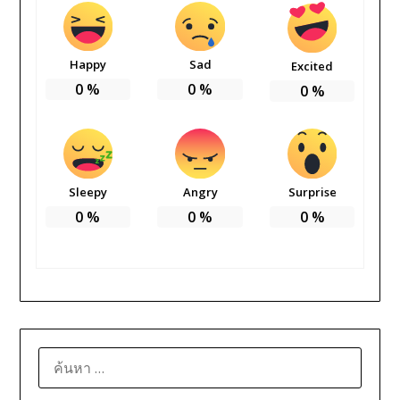
Happy
Sad
Excited
0
%
0
%
0
%
Sleepy
Angry
Surprise
0
%
0
%
0
%
ค้นหา
สำหรับ: