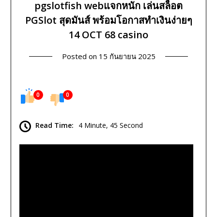
pgslotfish webแจกหนัก เล่นสล็อต
PGSlot สุดมันส์ พร้อมโอกาสทำเงินง่ายๆ
14 OCT 68 casino
Posted on
15 กันยายน 2025
0
0
Read Time:
4 Minute, 45 Second