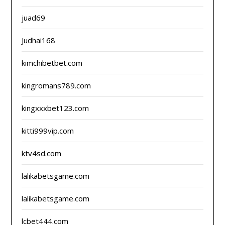
juad69
Judhai168
kimchibetbet.com
kingromans789.com
kingxxxbet123.com
kitti999vip.com
ktv4sd.com
lalikabetsgame.com
lalikabetsgame.com
lcbet444.com