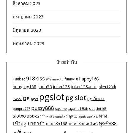
สิงหาคม 2023
กรกฎาคม 2023
มิถุนายน 2023
พฤษภาคม 2023
ป้ายกำกับ
918kiss
happy168
188bet
funny18
918kissauto
jinda55
hengjing168
joker123
joker123auto
joker123th
pgslot
pg slot
pg
pg เว็บตรง
live22
pg99
pussy888
punpro777
sagame
sagame168th
slot
slot168
ทาง
slotxo
slotxo24hr
ดูหนัง
คาสิโนออนไลน์
ดูหนังออนไลน์
เข้าpg
บาคาร่า
พุซซี่888
บาคาร่า168
บาคาร่าออนไลน์