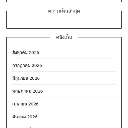
ความเห็นล่าสุด
คลังเก็บ
สิงหาคม 2026
กรกฎาคม 2026
มิถุนายน 2026
พฤษภาคม 2026
เมษายน 2026
มีนาคม 2026