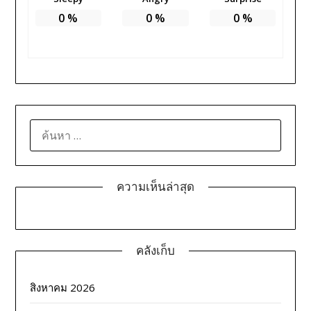
0
%
0
%
0
%
ค้นหา
สำหรับ:
ความเห็นล่าสุด
คลังเก็บ
สิงหาคม 2026