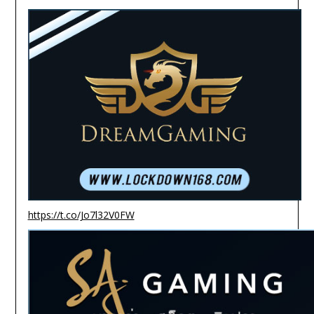
https://t.co/Jo7l32V0FW