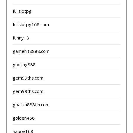
fullslotpg
fullslotpg168.com
funny18
gamehit8888.com
gaojing888
gem99ths.com
gem99ths.com
goatza888fin.com
golden456
happy168