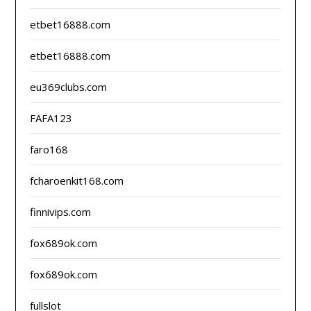
etbet16888.com
etbet16888.com
eu369clubs.com
FAFA123
faro168
fcharoenkit168.com
finnivips.com
fox689ok.com
fox689ok.com
fullslot