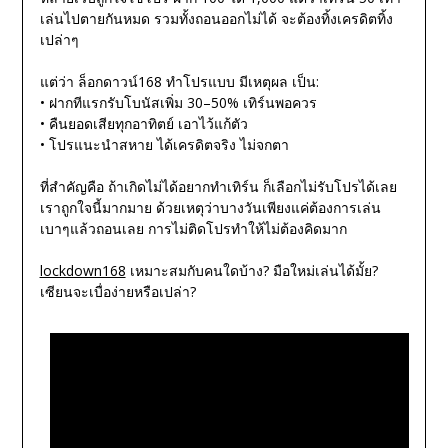
เล่นไปตายกันหมด รวมทั้งถอนออกไม่ได้ จะต้องทิ้งเครดิตทิ้ง
เปล่าๆ
แต่ว่า ล็อกดาวน์168 ทำโปรแบบ มีเหตุผล เป็น:
• ฝากทีแรกรับโบนัสเพิ่ม 30–50% เทิร์นพอควร
• คืนยอดเสียทุกอาทิตย์ เอาไว้แก้ตัว
• โปรแนะนำสหาย ได้เครดิตจริง ไม่จกตา
ที่สำคัญคือ ถ้าเกิดไม่ได้อยากทำเทิร์น ก็เลือกไม่รับโปรได้เลย
เราถูกใจนี้มากมาย ด้วยเหตุว่าบางวันเพียงแค่ต้องการเล่น
เบาๆแล้วถอนเลย การไม่ติดโปรทำให้ไม่ต้องคิดมาก
lockdown168
เหมาะสมกับคนใดบ้าง? มือใหม่เล่นได้มั้ย?
เซียนจะเบื่อง่ายหรือเปล่า?