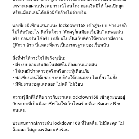
เพราะเคยผ่านประสบการณ์โดนโกง ถอนเงินมิได้ โดนปิดยูส
หรือแม้แต่เล่นได้แล้วมีข้ออ้างไม่จ่ายเงิน
พอเพียงมีเพื่อนเสนอแนะ lockdown168 เข้าสู่ระบบ ช่วงแรกก็
ไม่ได้หวังอะไร คิดในใจว่า “สักครู่ก็เสมือนเว็บอื่น” แต่พอเล่น
จริง ถอนจริง ใช้จริง เปลี่ยนไปเป็นเว็บที่ทำให้พวกเรามีความ
รู้สึกว่า อ้าว นี่แหละที่ควรเป็นมาตรฐานของเว็บพนัน
สิ่งที่ทำให้วางใจได้จริงๆเป็น:
• มีระบบถอนเงินอัตโนมัติที่ไม่ต้องผ่านแอดมิน
• ไม่เคยมีข่าวสารทุจริตหรือกระทู้เตือนภัย
• พอเพียงเล่นได้เยอะ ระบบก็ยังให้ถอนครบ ไม่เบี้ยว ไม่ยั้ง
• มีทีมงานรอดูแลตลอด ไม่หนี ไม่เงียบ
ความรู้สึกที่ได้คือ ราวกับเราเล่นlockdown168 เข้าสู่ระบบอยู่
กับระบบที่เป็นมืออาชีพ ไม่ใช่เว็บโหดร้ายที่เอารัดเอาเปรียบ
คนเล่น
ประสบการณ์การเล่น lockdown168 ที่ไหลลื่น ไม่มีสะดุด ไม่
ล็อคผล ไม่ดูดเครดิตจนหัวร้อน