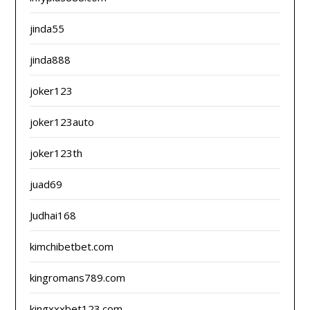
jinda55
jinda888
joker123
joker123auto
joker123th
juad69
Judhai168
kimchibetbet.com
kingromans789.com
kingxxxbet123.com