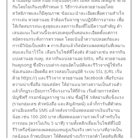
ฮานอยvip แต่หากอยากลุ้นบ่อยๆให้รวมหลายหมวดหมู่เข้าด้วย
กันโดยไม่เกินงบที่กำหนด
3. วิธีการเล่นหวยฮานอยโดย
สวัสดิภาพและก็มีคุณภาพ: ข้อแนะนำละเอียดเพื่อความสำเร็จ
การเล่น หวยฮานอย จำต้องเริ่มจากฐานปฏิบัติการอาจจะ เพื่อ
ให้เกิดสมรรถนะสูงสุดและลดการเสี่ยงที่ไม่มีความสำคัญ คำ
เสนอแนะในส่วนนี้จะครอบคลุมขั้นตอนละเอียดตั้งแต่การ
สมัครจนกระทั่งการตรวจผล โดยเน้นย้ำความปลอดภัยและ
การมีวินัยเป็นหลัก
● การเลือกแล้วก็สมัครแพลตฟอร์มที่เหมาะ
สมและก็น่าไว้ใจ: เลือกเว็บไซต์ที่โด่งดัง ตัวอย่างเช่น สลากกิน
แบ่งฮานอย ruay, สลากกินแบ่งฮานอย lotto, หรือ หวยฮานอย
huaysong ซึ่งมีระบบฝาก-ถอนอัตโนมัติและรีวิวจากผู้ใช้จริง
ข้อเสนอละเอียดคือ ตรวจสอบใบอนุมัติ ระบบ SSL (URL เริ่ม
ด้วย https://) และรีวิวจาก หวยฮานอย facebook เพื่อรับรอง
ความน่าเชื่อถือ ก่อนสมัคร ให้อ่านแนวทางความเป็นส่วนตัว
แล้วก็กฎระเบียบการใช้แรงงานให้ถี่ถ้วน เริ่มด้วยการสมัคร
บัญชีฟรี กรอกข้อมูลรากฐาน เช่น ชื่อผู้ใช้ รหัสผ่านที่แข็งแรง
(รวมกลุ่มเลข ตัวหนังสือ และสัญลักษณ์) แล้วก็การันตีตัวตน
ผ่านอีเมลหรือ SMS แล้วหลังจากนั้นทดลองฝากเงินปริมาณ
น้อย เช่น 100-200 บาท เพื่อทดลองความรวดเร็วสำหรับใน
การถอน (ควรไม่เกิน 5 นาที) รวมทั้งหลีกเลี่ยงเว็บไซต์ที่ไม่มี
รีวิวหรือข้อตกลงผลตอบแทนสูงเกินจริง เพราะบางทีอาจเป็น
กลฉ้อฉล ถ้าพบปัญหา ให้ติดต่อข้างบริการลูกค้าโดยทันทีเพื่อ