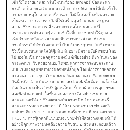
เข้าถึงได้ง่ายผ่านสมาร์ทโฟนหรือคอมพิวเตอร์ ข้อแนะนำ
ละเอียดเป็น ก่อนเริ่มเล่น ควรศึกษาประวัติศาสตร์นี้เพื่อเข้าใจ
ว่าเพราะเหตุใด ลอตเตอรี่ฮานอย จึงมีโครงสร้างป้อมอาจจะ
เป็นต้นว่า การออกรางวัลที่ใช้เครื่องสุ่มจำนวนมาตรฐาน
สากล ซึ่งช่วยลดการเสี่ยงจากการคดโกง นอกจากนี้
กระบวนการทำความรู้ความเข้าใจที่มาจะช่วยทำให้คุณแล
เห็นว่า สลากกินแบ่งฮานอย มีบทบาททางสังคม ดังเช่น
การนำรายได้ส่วนใดส่วนหนึ่งไปปรับปรุงชุมชนในเวียดนาม
ซึ่งเป็นแรงบันดาลใจให้ผู้เล่นเล่นอย่างมีความรับผิดชอบ โดย
ไม่มองมันเป็นทางลัดสู่ความมั่งมีแต่เพียงอย่างเดียว
ในแง่ของ
การพัฒนา เว็บหวยฮานอย ได้พัฒนาการจากระบบกระดาษ
แบบเริ่มแรกสู่แพลตฟอร์มดิจิทัลที่ล้ำยุค โดยมีการถ่ายทอดสด
ผ่านหนทางต่างๆอาทิเช่น สลากกินแบ่งฮานอย #ถ่ายทอดสด
วันนี้ หรือ สลากกินแบ่งฮานอย facebook ซึ่งเพิ่มความโล่งใส
ข้อเสนอแนะเป็น สำหรับผู้เล่นใหม่ เริ่มต้นด้วยการดูถ่ายทอด
สดเพื่อทำความเข้าใจขั้นตอนออกรางวัล อย่างเช่น หวย
ฮานอย ออกกี่โมง ซึ่งแตกต่างกันตามชนิด โดย ลอตเตอรี่
ฮานอยธรรมดา ออกเวลา 18.30 น. หวยฮานอย vip ออกกี่
นาฬิกา คือ 19.30 น. และก็ ลอตเตอรี่ฮานอย พิเศษ ออกเวลา
17.30 น. การรู้เวลาที่แน่นอนจะช่วยทำให้คุณวางแผนเล่นได้
อย่างมีคุณภาพรวมทั้งเลี่ยงความสับสน
2. ส่วนประกอบแล้วก็