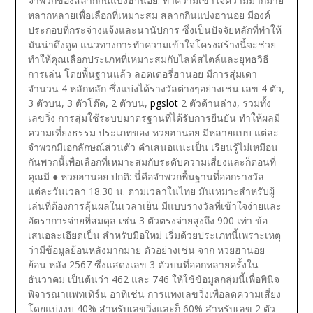
จำพวกของสลากกินแบ่งฮานอย: ทำความเข้าใจความมากมาย
หลากหลายเพื่อเลือกที่เหมาะสม
สลากกินแบ่งฮานอย มีองค์
ประกอบที่กระจ่างแจ้งและนานัปการ ซึ่งเป็นปัจจัยหลักที่ทำให้
มันน่าดึงดูด แนวทางการทำความเข้าใจโครงสร้างนี้จะช่วย
ทำให้คุณเลือกประเภทที่เหมาะสมกับไลฟ์สไตล์และยุทธวิธี
การเล่น โดยพื้นฐานแล้ว ลอตเตอรี่ฮานอย มีการสุ่มเดา
จำนวน 4 หลักหลัก ซึ่งแบ่งได้รางวัลต่างๆอย่างเช่น เลข 4 ตัว,
3 ตัวบน, 3 ตัวโต๊ด,
2 ตัวบน,
pgslot
2 ตัวด้านล่าง, รวมทั้ง
เลขวิ่ง การสุ่มใช้ระบบมาตรฐานที่ได้รับการยืนยัน ทำให้ผลมี
ความเที่ยงธรรม
ประเภทของ หวยฮานอย มีหลายแบบ แต่ละ
จำพวกมีเอกลักษณ์ส่วนตัว คำเสนอแนะเป็น เรียนรู้ไม่เหมือน
กันพวกนี้เพื่อเลือกที่เหมาะสมกับระดับความเสี่ยงและก็ตอนที่
คุณมี
● หวยฮานอย ปกติ: นี่คือจำพวกพื้นฐานที่ออกรางวัล
แต่ละวันเวลา 18.30 น.
ตามเวลาในไทย มันเหมาะสำหรับผู้
เล่นที่ต้องการลุ้นผลในเวลาเย็น มีแบบรางวัลที่เข้าใจง่ายและ
อัตราการจ่ายที่สมดุล เช่น 3 ตัวตรงจ่ายสูงถึง 900 เท่า ข้อ
เสนอละเอียดเป็น สำหรับมือใหม่ เริ่มด้วยประเภทนี้เพราะเหตุ
ว่ามีข้อมูลย้อนหลังมากมาย ตัวอย่างเช่น จาก หวยฮานอย
ย้อน หลัง 2567 ซึ่งแสดงเลข 3 ตัวบนที่ออกหลายครั้งใน
ธันวาคม เป็นต้นว่า 462 และ 746 ให้ใช้ข้อมูลกลุ่มนี้เพื่อพินิจ
พิจารณาแพทเทิร์น อาทิเช่น การแทงเลขวิ่งเพื่อลดความเสี่ยง
โดยแบ่งงบ 40% สำหรับเลขวิ่งและก็ 60% สำหรับเลข 2 ตัว