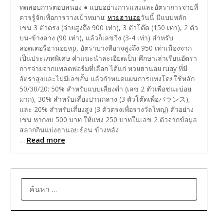
ทดสอบการตอบสนอง
● แบบอย่างการแทงและอัตราการจ่ายที่
ควรรู้จักเพื่อการวางเป้าหมาย:
หวยฮานอย
วันนี้ มีแบบหลัก
เช่น 3 ตัวตรง (จ่ายสูงถึง 900 เท่า), 3 ตัวโต๊ด (150 เท่า), 2 ตัว
บน-ข้างล่าง (90 เท่า), แล้วก็เลขวิ่ง (3-4 เท่า) สำหรับ
ลอตเตอรี่ฮานอยvip, อัตราบางทีอาจสูงถึง 950 เท่าเนื่องจาก
เป็นประเภทพิเศษ คำแนะนำละเอียดเป็น ศึกษาเล่าเรียนอัตรา
การจ่ายจากแพลตฟอร์มที่เลือก ได้แก่ หวยฮานอย ruay ที่มี
อัตราสูงและไม่มีเลขอั้น แล้วกำหนดแผนการแทงโดยใช้หลัก
50/30/20: 50% สำหรับแบบเสี่ยงต่ำ (เลข 2 ตัวเพื่อชนะบ่อย
มาก), 30% สำหรับเสี่ยงปานกลาง (3 ตัวโต๊ดเพื่อバランス),
และ 20% สำหรับเสี่ยงสูง (3 ตัวตรงเพื่อรางวัลใหญ่) ตัวอย่าง
เช่น หากงบ 500 บาท ให้แทง 250 บาทในเลข 2 ตัวจากข้อมูล
สลากกินแบ่งฮานอย ย้อน ข้างหลัง
Read more
…
ค้นหา
สำหรับ: