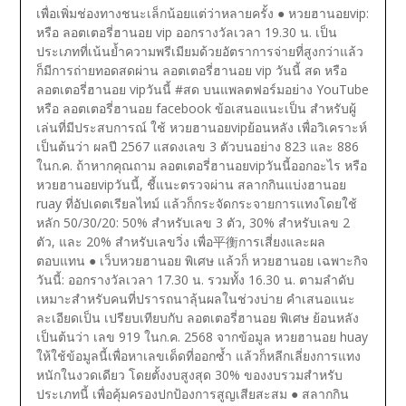
เพื่อเพิ่มช่องทางชนะเล็กน้อยแต่ว่าหลายครั้ง
● หวยฮานอยvip:
หรือ ลอตเตอรี่ฮานอย vip ออกรางวัลเวลา 19.30 น. เป็น
ประเภทที่เน้นย้ำความพรีเมียมด้วยอัตราการจ่ายที่สูงกว่าแล้ว
ก็มีการถ่ายทอดสดผ่าน ลอตเตอรี่ฮานอย vip วันนี้ สด หรือ
ลอตเตอรี่ฮานอย vipวันนี้ #สด บนแพลตฟอร์มอย่าง YouTube
หรือ ลอตเตอรี่ฮานอย facebook ข้อเสนอแนะเป็น สำหรับผู้
เล่นที่มีประสบการณ์ ใช้ หวยฮานอยvipย้อนหลัง เพื่อวิเคราะห์
เป็นต้นว่า ผลปี 2567 แสดงเลข 3 ตัวบนอย่าง 823 และ 886
ในก.ค. ถ้าหากคุณถาม ลอตเตอรี่ฮานอยvipวันนี้ออกอะไร หรือ
หวยฮานอยvipวันนี้, ชี้แนะตรวจผ่าน สลากกินแบ่งฮานอย
ruay ที่อัปเดตเรียลไทม์ แล้วก็กระจัดกระจายการแทงโดยใช้
หลัก 50/30/20: 50% สำหรับเลข 3 ตัว, 30% สำหรับเลข 2
ตัว, และ 20% สำหรับเลขวิ่ง เพื่อ平衡การเสี่ยงและผล
ตอบแทน
● เว็บหวยฮานอย พิเศษ แล้วก็ หวยฮานอย เฉพาะกิจ
วันนี้: ออกรางวัลเวลา 17.30 น. รวมทั้ง 16.30 น. ตามลำดับ
เหมาะสำหรับคนที่ปรารถนาลุ้นผลในช่วงบ่าย คำเสนอแนะ
ละเอียดเป็น เปรียบเทียบกับ ลอตเตอรี่ฮานอย พิเศษ ย้อนหลัง
เป็นต้นว่า เลข 919 ในก.ค. 2568 จากข้อมูล หวยฮานอย huay
ให้ใช้ข้อมูลนี้เพื่อหาเลขเด็ดที่ออกซ้ำ แล้วก็หลีกเลี่ยงการแทง
หนักในงวดเดียว โดยตั้งงบสูงสุด 30% ของงบรวมสำหรับ
ประเภทนี้ เพื่อคุ้มครองปกป้องการสูญเสียสะสม
● สลากกิน