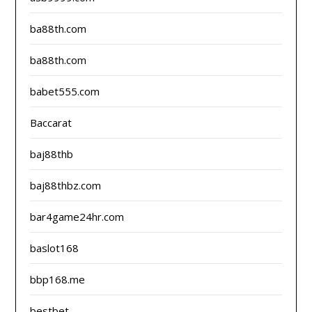
ba88th.com
ba88th.com
babet555.com
Baccarat
baj88thb
baj88thbz.com
bar4game24hr.com
baslot168
bbp168.me
bestbet