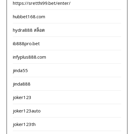
https://sretthi99.bet/enter/
hubbet168.com
hydra888 สล็อต
ib888pro.bet
infyplus888.com
jinda55
jinda888
joker123
joker123auto
joker123th