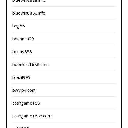
bluewin8888.info
bluewin8888.info
bng55
bonanza99
bonus888
boonlert1688.com
brazil999
bwvip4.com
cashgame168
cashgame168x.com