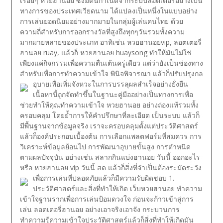
เรื่อยๆ หวยฮานอย ซึ่งมีต้นกำเนิดจากระบบลอตเตอรี่อย่างเป็น
ทางการของประเทศเวียดนาม ได้แปลงเป็นหนึ่งในแบบอย่าง
การเล่นยอดนิยมอย่างมากมายในกลุ่มผู้เล่นคนไทย ด้วย
ความถี่สำหรับการออกรางวัลที่สูงถึงทุกๆวันรวมทั้งความ
มากมายหลายของประเภท อาทิเช่น หวยฮานอยvip, ลอตเตอรี่
ฮานอย ruay, แล้วก็ หวยฮานอย huaysong ทำให้มันไม่ใช่
เพียงแค่กิจกรรมเพื่อความตื่นเต้นครู่เดียว แต่ว่ายังเป็นช่องทาง
สำหรับเพื่อการทำความเข้าใจ พินิจพิจารณา แล้วก็ปรับปรุงกล
อุบายเพื่อเพิ่มจังหวะในการบรรลุผลสำเร็จอย่างยั่งยืน
เนื้อหานี้ถูกจัดทำขึ้นในฐานะคู่มืออย่างเป็นทางการเพื่อ
ช่วยทำให้คุณทำความเข้าใจ หวยฮานอย อย่างถ่องแท้รวมทั้ง
ครอบคลุม โดยย้ำการให้คำปรึกษาที่ละเอียด เป็นระบบ แล้วก็
มีพื้นฐานจากข้อมูลจริง เราจะครอบคลุมตั้งแต่ประวัติศาสตร์
แล้วก็องค์ประกอบเบื้องต้น การเลือกแพลตฟอร์มที่สมควร การ
วิเคราะห์ข้อมูลย้อนไป การพัฒนาอุบายขั้นสูง การตำหนิด
ตามผลปัจจุบัน อย่างเช่น สลากกินแบ่งฮานอย วันนี้ ออกอะไร
หรือ หวยฮานอย vip วันนี้ สด แล้วก็สิ่งที่จำเป็นต้องระมัดระวัง
เพื่อการเล่นที่ปลอดภัยแล้วก็มีความรับผิดชอบ
1.
ประวัติศาสตร์และสิ่งที่ทำให้เกิด เว็บหวยฮานอย ทำความ
เข้าใจฐานรากเพื่อการเล่นป้อมดวงใจ
ก่อนจะก้าวเข้าสู่การ
เล่น ลอตเตอรี่ฮานอย อย่างเอาจริงเอาจัง กระบวนการ
ทำความรู้ความเข้าใจประวัติศาสตร์แล้วก็สิ่งที่ทำให้เกิดมัน