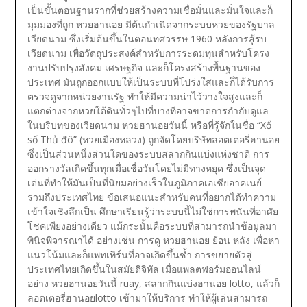
เป็นขั้นตอนฐานรากที่ช่วยสร้างความเชื่อมั่นและมั่นใจและก็
มุมมองที่ถูก หวยฮานอย มีต้นกำเนิดจากระบบหวยของรัฐบาล
เวียดนาม ซึ่งเริ่มต้นขึ้นในตอนทศวรรษ 1960 หลังการสู้รบ
เวียดนาม เพื่อวัตถุประสงค์สำหรับการระดมทุนสำหรับโครง
งานปรับปรุงสังคม เศรษฐกิจ และก็โครงสร้างพื้นฐานของ
ประเทศ มันถูกออกแบบให้เป็นระบบที่โปร่งใสและก็ได้รับการ
ตรวจดูจากหน่วยงานรัฐ ทำให้มีความน่าไว้วางใจสูงและก็
แตกต่างจากหวยใต้ดินทั่วๆไปที่บางทีอาจขาดการกำกับดูแล
ในบริบทของเวียดนาม หวยฮานอยวันนี้ หรือที่รู้จักในชื่อ “Xổ
số Thủ đô” (หวยเมืองหลวง) ถูกจัดโดยบริษัทลอตเตอรี่ฮานอย
ซึ่งเป็นส่วนหนึ่งส่วนใดของระบบสลากกินแบ่งแห่งชาติ การ
ออกรางวัลเกิดขึ้นทุกเมื่อเชื่อวันโดยไม่มีทางหยุด ซึ่งเป็นจุด
เด่นที่ทำให้มันเป็นที่นิยมอย่างเร็วในภูมิภาคเอเซียอาคเนย์
รวมถึงประเทศไทย ข้อเสนอแนะสำหรับคนที่อยากได้ทำความ
เข้าใจเชิงลึกเป็น ศึกษาเรียนรู้ว่าระบบนี้ไม่ใช่การพนันที่อาศัย
โชคเพียงอย่างเดียว แม้กระนั้นคือระบบที่สามารถนำข้อมูลมา
พินิจพิจารณาได้ อย่างเช่น การดู หวยฮานอย ย้อน หลัง เพื่อหา
แนวโน้มและก็แพทเทิร์นที่อาจเกิดขึ้นซ้ำ
การขยายตัวสู่
ประเทศไทยเกิดขึ้นในสมัยดิจิทัล เมื่อแพลตฟอร์มออนไลน์
อย่าง หวยฮานอยวันนี้ ruay, สลากกินแบ่งฮานอย lotto, แล้วก็
ลอตเตอรี่ฮานอยlotto เข้ามาให้บริการ ทำให้ผู้เล่นสามารถ