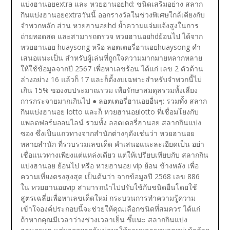
แบ่งฮานอยextra และ หวยฮานอยhd: ชนิดเสริมอย่าง สลาก
กินแบ่งฮานอยextraวันนี้ ออกรางวัลในช่วงพิเศษใกล้เคียงกับ
จำพวกหลัก ส่วน หวยฮานอยhd ย้ำความแจ่มแจ้งสูงในการ
ถ่ายทอดสด และสามารถตรวจ หวยฮานอยhdย้อนไป ได้จาก
หวยฮานอย huaysong หรือ ลอตเตอรี่ฮานอยhuaysong คำ
เสนอแนะเป็น สำหรับผู้เล่นที่ถูกใจความมากมายหลากหลาย
ให้ใช้ข้อมูลจากปี 2567 เพื่อหาเลขร้อน ได้แก่ เลข 2 ตัวด้าน
ล่างอย่าง 16 แล้วก็ 17 และก็ตั้งงบเฉพาะสำหรับจำพวกนี้ไม่
เกิน 15% ของงบประมาณรวม เพื่อรักษาสมดุลรวมทั้งเลี่ยง
การกระจายมากเกินไป
● ลอตเตอรี่ฮานอยอื่นๆ: รวมทั้ง สลาก
กินแบ่งฮานอย lotto และก็ หวยฮานอยlotto ที่เชื่อมโยงกับ
แพลตฟอร์มออนไลน์ รวมทั้ง ลอตเตอรี่ฮานอย สลากกินแบ่ง
ซอง ซึ่งเป็นแถวทางจากสำนักต่างๆดังเช่นว่า หวยฮานอย
หลายสํานัก ที่รวบรวมเลขเด็ด คำเสนอแนะละเอียดเป็น อย่า
เชื่อแนวทางเพียงแต่แหล่งเดียว แต่ให้เปรียบเทียบกับ สลากกิน
แบ่งฮานอย ย้อนไป หรือ หวยฮานอย vip ย้อน ข้างหลัง เพื่อ
ความเที่ยงตรงสูงสุด เป็นต้นว่า จากข้อมูลปี 2568 เลข 886
ใน หวยฮานอยvip สามารถนำไปปรับใช้กับชนิดอื่นโดยใช้
สูตรเฉลี่ยเพื่อหาเลขเด็ดใหม่
กระบวนการทำความรู้ความ
เข้าใจองค์ประกอบนี้จะช่วยให้คุณเลือกชนิดที่สมควร ได้แก่
ถ้าหากคุณมีเวลาว่างช่วงเวลาเย็น ชี้แนะ สลากกินแบ่ง