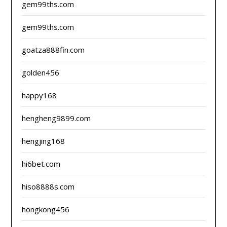
gem99ths.com
gem99ths.com
goatza888fin.com
golden456
happy168
hengheng9899.com
hengjing168
hi6bet.com
hiso8888s.com
hongkong456