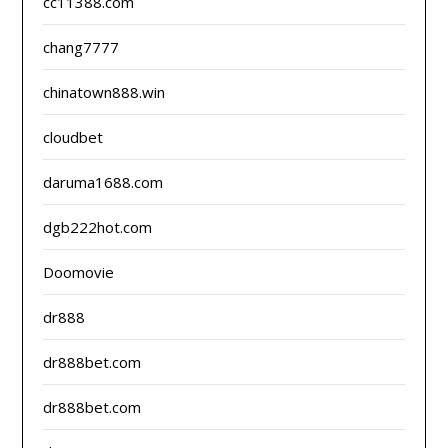
cc11388.com
chang7777
chinatown888.win
cloudbet
daruma1688.com
dgb222hot.com
Doomovie
dr888
dr888bet.com
dr888bet.com