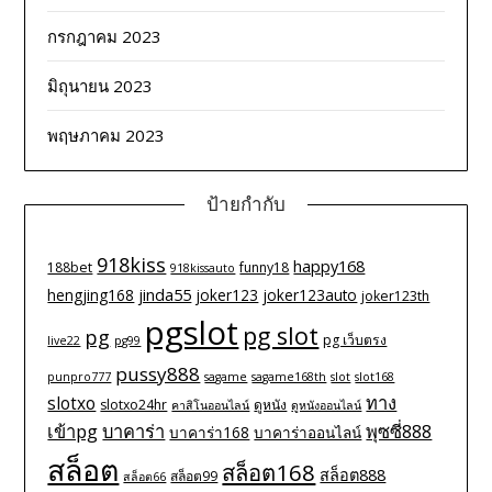
กรกฎาคม 2023
มิถุนายน 2023
พฤษภาคม 2023
ป้ายกำกับ
918kiss
happy168
188bet
funny18
918kissauto
jinda55
hengjing168
joker123
joker123auto
joker123th
pgslot
pg slot
pg
pg เว็บตรง
live22
pg99
pussy888
punpro777
sagame
sagame168th
slot
slot168
ทาง
slotxo
slotxo24hr
ดูหนัง
คาสิโนออนไลน์
ดูหนังออนไลน์
เข้าpg
บาคาร่า
พุซซี่888
บาคาร่า168
บาคาร่าออนไลน์
สล็อต
สล็อต168
สล็อต888
สล็อต99
สล็อต66