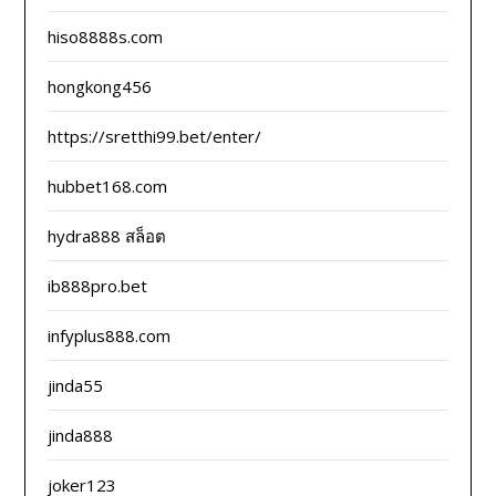
hiso8888s.com
hongkong456
https://sretthi99.bet/enter/
hubbet168.com
hydra888 สล็อต
ib888pro.bet
infyplus888.com
jinda55
jinda888
joker123