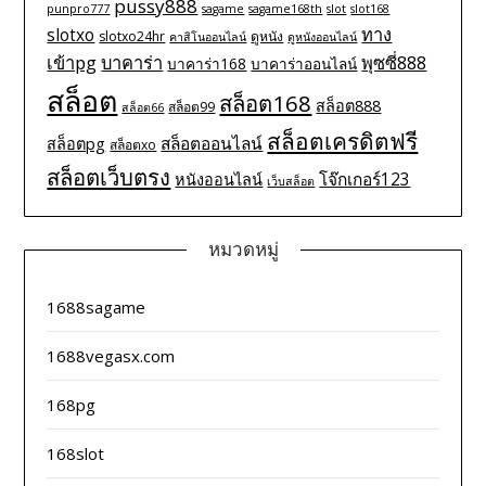
pussy888
punpro777
sagame
sagame168th
slot
slot168
ทาง
slotxo
slotxo24hr
ดูหนัง
คาสิโนออนไลน์
ดูหนังออนไลน์
เข้าpg
บาคาร่า
พุซซี่888
บาคาร่า168
บาคาร่าออนไลน์
สล็อต
สล็อต168
สล็อต888
สล็อต99
สล็อต66
สล็อตเครดิตฟรี
สล็อตออนไลน์
สล็อตpg
สล็อตxo
สล็อตเว็บตรง
โจ๊กเกอร์123
หนังออนไลน์
เว็บสล็อต
หมวดหมู่
1688sagame
1688vegasx.com
168pg
168slot