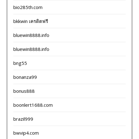
bio285th.com
bkkwin เครดิตฟรี
bluewin8888.info
bluewin8888.info
bng55
bonanza99
bonus888
boonlert1688.com
brazil999
bwvip4.com