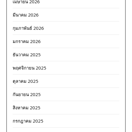
เมษายน 2026
มีนาคม 2026
กุมภาพันธ์ 2026
มกราคม 2026
ธันวาคม 2025
พฤศจิกายน 2025
ตุลาคม 2025
กันยายน 2025
สิงหาคม 2025
กรกฎาคม 2025