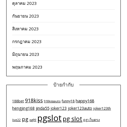
ตุลาคม 2023
กันยายน 2023
สิงหาคม 2023
กรกฎาคม 2023
มิถุนายน 2023
พฤษภาคม 2023
ป้ายกำกับ
918kiss
happy168
188bet
funny18
918kissauto
jinda55
hengjing168
joker123
joker123auto
joker123th
pgslot
pg slot
pg
pg เว็บตรง
live22
pg99