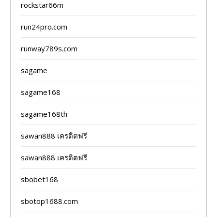
rockstar66m
run24pro.com
runway789s.com
sagame
sagame168
sagame168th
sawan888 เครดิตฟรี
sawan888 เครดิตฟรี
sbobet168
sbotop1688.com