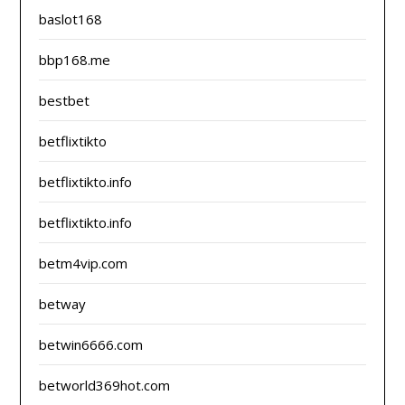
baslot168
bbp168.me
bestbet
betflixtikto
betflixtikto.info
betflixtikto.info
betm4vip.com
betway
betwin6666.com
betworld369hot.com