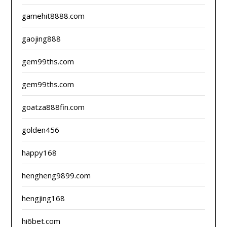
gamehit8888.com
gaojing888
gem99ths.com
gem99ths.com
goatza888fin.com
golden456
happy168
hengheng9899.com
hengjing168
hi6bet.com