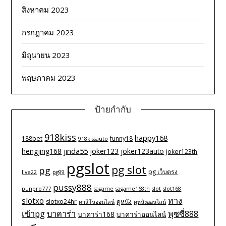
สิงหาคม 2023
กรกฎาคม 2023
มิถุนายน 2023
พฤษภาคม 2023
ป้ายกำกับ
918kiss
happy168
188bet
funny18
918kissauto
jinda55
hengjing168
joker123
joker123auto
joker123th
pgslot
pg slot
pg
pg เว็บตรง
live22
pg99
pussy888
punpro777
sagame
sagame168th
slot
slot168
ทาง
slotxo
slotxo24hr
ดูหนัง
คาสิโนออนไลน์
ดูหนังออนไลน์
เข้าpg
บาคาร่า
พุซซี่888
บาคาร่า168
บาคาร่าออนไลน์