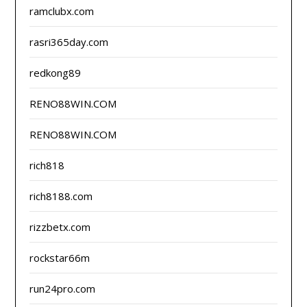
ramclubx.com
rasri365day.com
redkong89
RENO88WIN.COM
RENO88WIN.COM
rich818
rich8188.com
rizzbetx.com
rockstar66m
run24pro.com