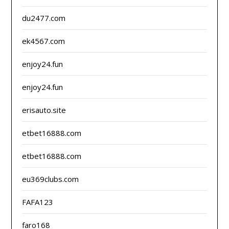
du2477.com
ek4567.com
enjoy24.fun
enjoy24.fun
erisauto.site
etbet16888.com
etbet16888.com
eu369clubs.com
FAFA123
faro168