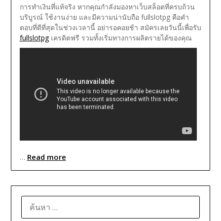
การทำเงินที่แท้จริง หากคุณกำลังมองหาเว็บสล็อตที่ครบถ้วน
บริบูรณ์ ใช้งานง่าย และมีความน่านับถือ fullslotpg คือคำ
ตอบที่ดีที่สุดในช่วงเวลานี้ อย่ารอคอยช้า สมัครเลยวันนี้เพื่อรับ
fullslotpg
เครดิตฟรี รวมทั้งเริ่มทางการผลิตรายได้ของคุณ
Read more
…
ค้นหา
สำหรับ: