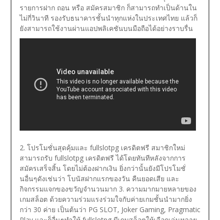
รายการฝาก ถอน หรือ สมัครสมาชิก ก็สามารถทำเป็นด้านใน
ไม่กี่วินาที รองรับธนาคารชั้นนำทุกแห่งในประเทศไทย แล้วก็
ยังสามารถใช้งานผ่านแอปพลิเคชันบนมือถือได้อย่างราบรื่น
2. โปรโมชั่นสุดคุ้มและ fullslotpg เครดิตฟรี
สมาชิกใหม่
สามารถรับ fullslotpg เครดิตฟรี ได้โดยทันทีหลังจากการ
สมัครเสร็จสิ้น โดยไม่ต้องฝากเงิน ยิ่งกว่านั้นยังมีโปรโมชั่
นอื่นๆดังเช่นว่า โบนัสฝากแรกของวัน คืนยอดเสีย และ
กิจกรรมแจกของขวัญจำนวนมาก
3. ความมากมายหลายของ
เกมสล็อต
ด้วยความร่วมแรงร่วมใจกับค่ายเกมชั้นนำมากยิ่ง
กว่า 30 ค่าย เป็นต้นว่า PG SLOT, Joker Gaming, Pragmatic
Play และก็อื่นๆทำให้ fullslotpg มีเกมสล็อตให้เลือกเล่นหลาย