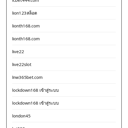
lcbet444.com
lion123สล็อต
lionth168.com
lionth168.com
live22
live22slot
lnw365bet.com
lockdown168 เข้าสู่ระบบ
lockdown168 เข้าสู่ระบบ
london45