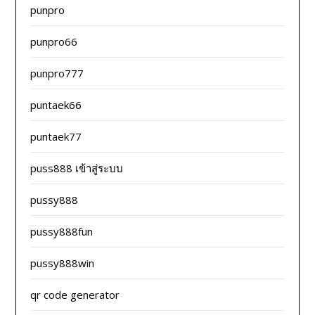
punpro
punpro66
punpro777
puntaek66
puntaek77
puss888 เข้าสู่ระบบ
pussy888
pussy888fun
pussy888win
qr code generator