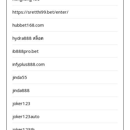
https://sretthi99.bet/enter/
hubbet168.com
hydra888 สล็อต
ib888pro.bet
infyplus888.com
jinda55
jinda888
joker123
joker123auto
joker123th