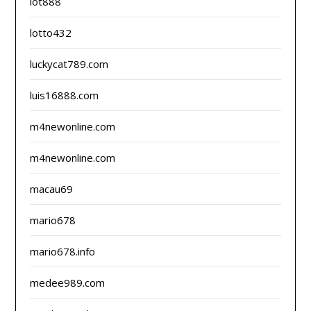
lot888
lotto432
luckycat789.com
luis16888.com
m4newonline.com
m4newonline.com
macau69
mario678
mario678.info
medee989.com