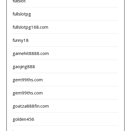
fullslot
fullslotpg
fullslotpg168.com
funny18
gamehit8888.com
gaojing888
gem99ths.com
gem99ths.com
goatza888fin.com
golden456