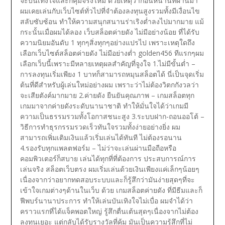
จะบันเทิงใจและก็คุ้มจริงไหม
ด้วยเหตุว่าก่อนหน้านี้ที่ผ่านมา
ผมเคยเล่นกับเว็บไซต์ทั่วไปที่จำต้องลงทุนสูงรวมทั้งมีเงื่อนไข
สลับซับซ้อน ทำให้ความสนุกสนานร่าเริงต่ำลงไปมากมาย แม้
กระนั้นเมื่อผมได้ลอง เว็บสล็อตค่ายดัง ไม่มีอย่างน้อย ที่ได้รับ
ความนิยมอันดับ 1 ทุกๆสิ่งทุกๆอย่างแปรไป
เพราะเหตุใดถึง
เลือกเว็บไซต์สล็อตค่ายดัง ไม่มีอย่างต่ำ golden456
ทีแรกๆผม
เลือกเว็บนี้เพราะมีหลายเหตุผลสำคัญที่จูงใจ
1.ไม่มีขั้นต่ำ –
การลงทุนเริ่มเพียง 1 บาทก็สามารถหมุนสล็อตได้ นี่เป็นจุดเริ่ม
ต้นที่ดีสำหรับผู้เล่นใหม่อย่างผม เพราะว่าไม่ต้องวิตกกังวลว่า
จะเสียตังค์มากมาย
2.ค่ายดัง ยืนยันคุณภาพ – เกมสล็อตทุก
เกมมาจากค่ายดังระดับนานาชาติ ทำให้มั่นใจได้ว่าเกมมี
ความเป็นธรรมรวมทั้งโอกาสชนะสูง
3.ระบบฝาก-ถอนออโต้ –
วิธีการทำธุรกรรมรวดเร็วทันใจรวมทั้งง่ายอย่างยิ่ง ผม
สามารถเพิ่มเติมเงินแล้วเริ่มเล่นได้ทันที ไม่ต้องรอนาน
4.รองรับทุกแพลตฟอร์ม – ไม่ว่าจะเล่นผ่านมือถือหรือ
คอมพิวเตอร์ก็สบาย เล่นได้ทุกที่ที่ต้องการ
ประสบการณ์การ
เล่นจริง สล็อตเว็บตรง
ผมเริ่มเล่นด้วยเงินเพียงแค่เล็กๆน้อยๆ
เนื่องจากว่าอยากทดสอบระบบและก็รู้สึกว่ามันง่ายสุดๆที่จะ
เข้าใจเกมต่างๆด้านในเว็บ ด้วย เกมสล็อตค่ายดัง ที่มีธีมและก็
ฟีพบร์นานาประการ ทำให้เล่นบันเทิงใจไม่เบื่อ
ผมจำได้ว่า
คราวแรกที่ได้แจ็คพอตใหญ่ รู้สึกตื่นเต้นสุดๆเนื่องจากไม่ต้อง
ลงทุนเยอะ แต่กลับได้รับรางวัลที่คุ้ม มันเป็นความรู้สึกที่ไม่