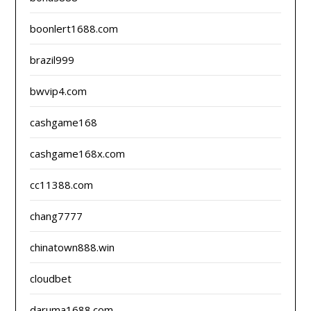
boonlert1688.com
brazil999
bwvip4.com
cashgame168
cashgame168x.com
cc11388.com
chang7777
chinatown888.win
cloudbet
daruma1688.com