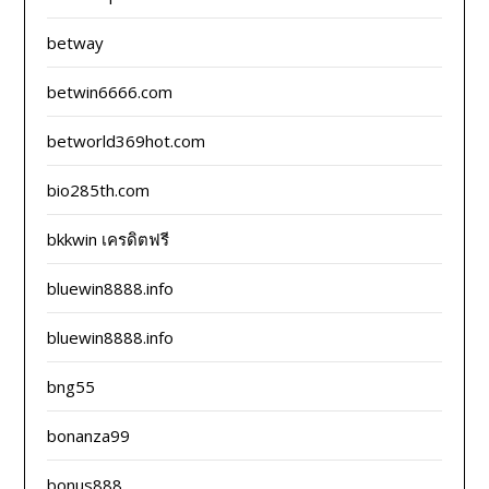
betway
betwin6666.com
betworld369hot.com
bio285th.com
bkkwin เครดิตฟรี
bluewin8888.info
bluewin8888.info
bng55
bonanza99
bonus888