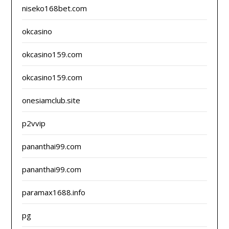
niseko168bet.com
okcasino
okcasino159.com
okcasino159.com
onesiamclub.site
p2vvip
pananthai99.com
pananthai99.com
paramax1688.info
pg