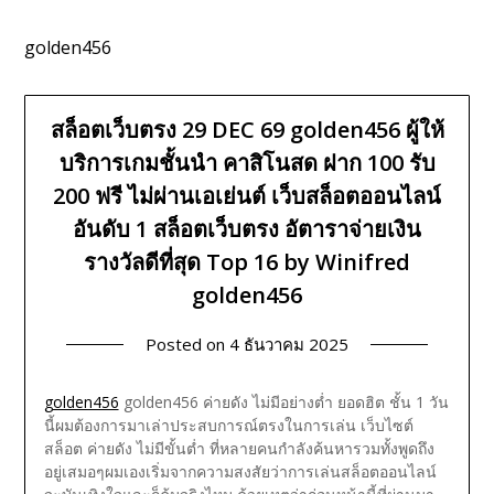
golden456
สล็อตเว็บตรง 29 DEC 69 golden456 ผู้ให้
บริการเกมชั้นนำ คาสิโนสด ฝาก 100 รับ
200 ฟรี ไม่ผ่านเอเย่นต์ เว็บสล็อตออนไลน์
อันดับ 1 สล็อตเว็บตรง อัตาราจ่ายเงิน
รางวัลดีที่สุด Top 16 by Winifred
golden456
Posted on
4 ธันวาคม 2025
golden456
golden456 ค่ายดัง ไม่มีอย่างต่ำ ยอดฮิต ชั้น 1
วัน
นี้ผมต้องการมาเล่าประสบการณ์ตรงในการเล่น เว็บไซต์
สล็อต ค่ายดัง ไม่มีขั้นต่ำ ที่หลายคนกำลังค้นหารวมทั้งพูดถึง
อยู่เสมอๆผมเองเริ่มจากความสงสัยว่าการเล่นสล็อตออนไลน์