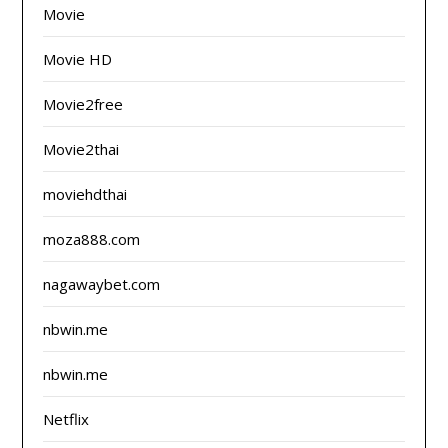
Movie
Movie HD
Movie2free
Movie2thai
moviehdthai
moza888.com
nagawaybet.com
nbwin.me
nbwin.me
Netflix