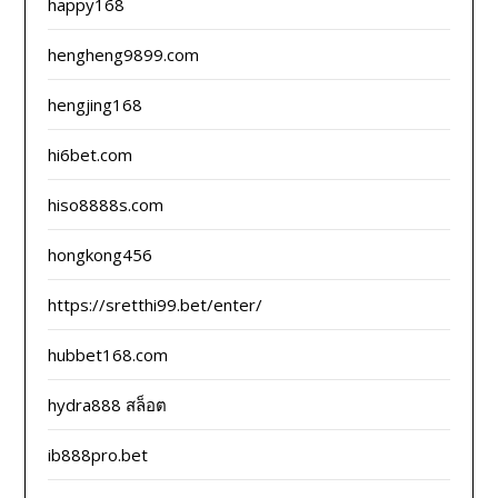
happy168
hengheng9899.com
hengjing168
hi6bet.com
hiso8888s.com
hongkong456
https://sretthi99.bet/enter/
hubbet168.com
hydra888 สล็อต
ib888pro.bet