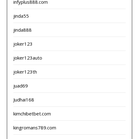
infyplus888.com
jinda55
jinda888
joker123
joker123auto
joker123th
juad69
Judhai168
kimchibetbet.com
kingromans789.com