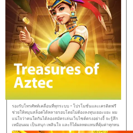
รองรับโทรศัพท์เคลื่อนที่ทุกระบบ
• โปรโมชั่นและเครดิตฟรี
ช่วยให้หมุนสล็อตได้หลายรอบโดยไม่ต้องลงทุนเยอะแยะ
ผม
แน่ใจว่าคนใดกันได้ลองสมัครเล่นเว็บไซต์ตรงอย่างงี้ จะรู้สึก
เหมือนผม เป็นสนุก เพลินใจ และก็ได้ผลทดแทนที่คุ้มค่าทุกหน