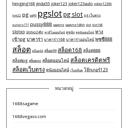
jinda55
hengjing168
joker123
joker123auto
joker123th
pgslot
pg slot
pg
pg เว็บตรง
live22
pg99
pussy888
punpro777
sagame
sagame168th
slot
slot168
ทาง
slotxo
slotxo24hr
ดูหนัง
คาสิโนออนไลน์
ดูหนังออนไลน์
เข้าpg
บาคาร่า
พุซซี่888
บาคาร่า168
บาคาร่าออนไลน์
สล็อต
สล็อต168
สล็อต888
สล็อต99
สล็อต66
สล็อตเครดิตฟรี
สล็อตออนไลน์
สล็อตpg
สล็อตxo
สล็อตเว็บตรง
โจ๊กเกอร์123
หนังออนไลน์
เว็บสล็อต
หมวดหมู่
1688sagame
1688vegasx.com