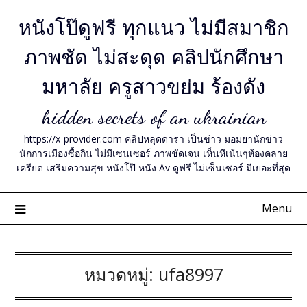
Skip
หนังโป๊ดูฟรี ทุกแนว ไม่มีสมาชิก
to
content
ภาพชัด ไม่สะดุด คลิปนักศึกษา
มหาลัย ครูสาวขย่ม ร้องดัง
hidden secrets of an ukrainian
https://x-provider.com คลิปหลุดดารา เป็นข่าว มอมยานักข่าว
นักการเมืองซื้อกิน ไม่มีเซนเซอร์ ภาพชัดเจน เห็นหีเน้นๆห้องคลาย
เครียด เสริมความสุข หนังโป๊ หนัง Av ดูฟรี ไม่เซ็นเซอร์ มีเยอะที่สุด
Menu
หมวดหมู่:
ufa8997