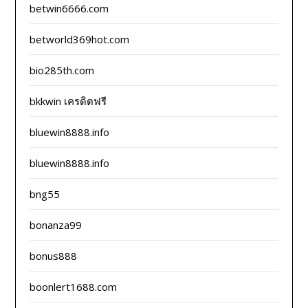
betwin6666.com
betworld369hot.com
bio285th.com
bkkwin เครดิตฟรี
bluewin8888.info
bluewin8888.info
bng55
bonanza99
bonus888
boonlert1688.com