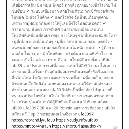
เสียยิ่งกว่าเดิม
ปุ่ม หมุน ฟีเจอร์ ทุกๆสิ่งทุกๆอย่างเข้าใจง่าย ไม่
ซับซ้อน
✔ ระบบเสถียรมาก
ค่ายใหม่ส่วนมากเซิร์ฟเวอร์แรง
ไม่หลุด ไม่ถ่วง ไม่ค้าง
✔ แตกไวจริง
อันนี้พบเกือบทุกค่าย
เพราะว่าผู้พัฒนาต้องการให้ผู้เล่นพึงใจในตอนเปิดตัว
✔
กราฟิกงาม ลื่นตา
ภาพดีเลิศ จนกระทั่งเหมือนเล่นเกม
โทรศัพท์เคลื่อนที่คุณภาพสูง
ค่ายใหม่ๆพวกนี้เหมาะสมกับใคร?
• ผู้ที่เบื่อค่ายเหมือนเดิมๆ
• ผู้ที่อยากหาเกมแตกง่าย แตกไว
•
คนทุนน้อยต้องการทดลองเสี่ยงแบบไม่หนักกระเป๋า
• ผู้ที่อยาก
เกมลื่น ไม่สะดุด
• มือใหม่ที่อยากเริ่มต้นจากเกมที่เข้าใจง่าย
ทดลองเปิดใจ แล้วจะทราบดีว่าค่ายใหม่มีดีมากยิ่งกว่าที่คิด
ufa89
จากประสบการณ์ที่ลองเองแบบไม่อิงรีวิว บอกได้เลยว่า
ค่ายเกมสล็อตใหม่ๆปัจจุบันมีคุณภาพเกินคาดทั้งยังเรื่องความ
ลื่นไถลไหล โบนัส การแตกง่าย รวมทั้งภาพที่สวยล้ำมากมาย
ถ้าหากคนใดกันยังไม่เคยทดลอง เสนอแนะให้หาสักค่ายสอง
ค่ายไปทดลองเล่นมอง ufa89 ไม่จำเป็นที่จะต้องใช้ทุนมากก็
ทราบผลประโยชน์ภายในไม่กี่นาที บางเวลาคุณอาจพบค่าย
โปรดใหม่ๆโดยไม่ทันได้รู้สึกตัวเสมือนฉันก็ได้!
เกมสล็อต
ufa89 ufa8997 28 ม.ค. 26 Ronnie อยากรวยต้องลอง ufa89
สมัครฟรี Top 7
ขอขอบคุณอ้างอิงจาก
ufa8997
https://rebrand.ly/ufa89
https://cutly.info/ufa89
https://bitt.to/4na13n
https://shorturl.asia/dnx7h