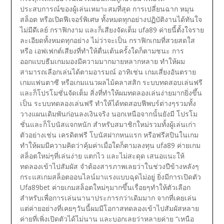
ประสบการณ์ของผู้เล่นเหมาะสมที่สุด การเปลี่ยนฉาก หมุน
สล็อต หรือเปิดฟีเจอร์พิเศษ ทั้งหมดทุกอย่างปฏิบัติงานได้ทันใจ
ไม่มีดีเลย์
กราฟิกงาม และก็เสียงจัดเต็ม ufa89
ค่ายนี้ตั้งใจราย
ละเอียดทั้งหมดทุกอย่าง ไม่ว่าจะเป็น กราฟิกเกมที่สวยสดใส
หรือ เอฟเฟกต์เสียงที่ทำให้ตื่นเต้นครั้งใดก็ตามชนะ การ
ออกแบบธีมเกมมองมีความมากมายหลากหลาย ทำให้ผม
สามารถเลือกเล่นได้ตามอารมณ์ อาทิเช่น เกมเสี่ยงอันตราย
เกมแฟนตาซี หรือเกมแนวผลไม้คลาสสิก
ระบบทดสอบเล่นฟรี
และก็โปรโมชั่นจัดเต็ม
สิ่งที่ทำให้ผมทดลองเล่นง่ายมากยิ่งขึ้น
เป็น ระบบทดลองเล่นฟรี ทำให้ได้ทดสอบฟีพบร์ต่างๆรวมทั้ง
วางแผนเดิมพันก่อนลงเงินจริง นอกเหนือจากนั้นยังมี โปรโม
ชั่นและก็โบนัสแจกหนัก สำหรับสมาชิกใหม่รวมทั้งผู้เล่นเก่า
ตัวอย่างเช่น เครดิตฟรี โบนัสฝากหนแรก หรือฟรีสปินในเกม
ทำให้ผมมีความคิดว่าคุ้มค่าเมื่อใดก็ตามลงทุน
ufa89 ค่ายเกม
สล็อตใหม่ๆที่เล่นง่าย แตกไว และไม่สะดุด เสนอแนะให้
ทดลองเข้าไปสัมผัส
จำต้องสารภาพเลยว่าในช่วงปีข้างหลังๆ
กระแสเกมสล็อตออนไลน์มาแรงแบบฉุดไม่อยู่ ยิ่งมีการเปิดตัว
Ufa89bet ค่ายเกมสล็อตใหม่ๆมากขึ้นเรื่อยๆทำให้ตัวเลือก
สำหรับเพื่อการเล่นนานาประการกว่าเดิมมาก จากที่เคยเล่น
แต่ค่ายอย่างที่เคยๆวันนี้ผมมีโอกาสทดลองเข้าไปสัมผัสหลาย
ค่ายที่เพิ่งเปิดตัวได้ไม่นาน และบอกเลยว่าหลายค่าย “เหนือ