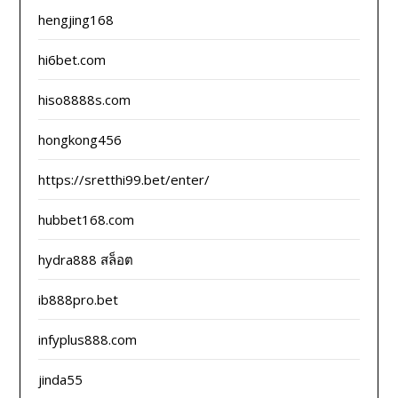
hengjing168
hi6bet.com
hiso8888s.com
hongkong456
https://sretthi99.bet/enter/
hubbet168.com
hydra888 สล็อต
ib888pro.bet
infyplus888.com
jinda55