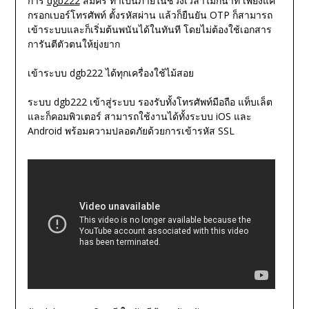
การ
dgb222
สมัคร ทำเป็นภายในช่วงเวลาไม่กี่นาที เพียงแค่
กรอกเบอร์โทรศัพท์ ตั้งรหัสผ่าน แล้วก็ยืนยัน OTP ก็สามารถ
เข้าระบบและก็เริ่มต้นพนันได้ในทันที โดยไม่ต้องใช้เอกสาร
การันตีตัวตนให้ยุ่งยาก
เข้าระบบ dgb222 ได้ทุกเครื่องใช้ไม้สอย
ระบบ dgb222 เข้าสู่ระบบ รองรับทั้งโทรศัพท์มือถือ แท็บเล็ต
และก็คอมพิวเตอร์ สามารถใช้งานได้ทั้งระบบ iOS และ
Android พร้อมความปลอดภัยด้วยการเข้ารหัส SSL