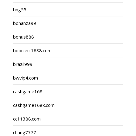
bng55
bonanza99
bonus888
boonlert1688.com
brazil999
bwvip4.com
cashgame168
cashgame168x.com
cc11388.com
chang7777