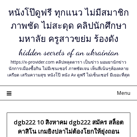
Skip
หนังโป๊ดูฟรี ทุกแนว ไม่มีสมาชิก
to
content
ภาพชัด ไม่สะดุด คลิปนักศึกษา
มหาลัย ครูสาวขย่ม ร้องดัง
hidden secrets of an ukrainian
https://x-provider.com คลิปหลุดดารา เป็นข่าว มอมยานักข่าว
นักการเมืองซื้อกิน ไม่มีเซนเซอร์ ภาพชัดเจน เห็นหีเน้นๆห้องคลาย
เครียด เสริมความสุข หนังโป๊ หนัง Av ดูฟรี ไม่เซ็นเซอร์ มีเยอะที่สุด
Menu
dgb222 10 สิงหาคม dgb222 สมัคร สล็อต
คาสิโน เกมยิงปลาไม่ต้องโยกให้ยุ่งถอน