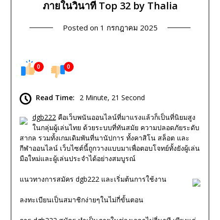
ภายในวินาที Top 32 by Thalia
Posted on
1 กรกฎาคม 2025
0
0
Read Time:
2 Minute, 21 Second
dgb222
คือเว็บพนันออนไลน์ที่มาแรงแล้วก็เป็นที่นิยมสูง
ในกลุ่มผู้เล่นไทย ด้วยระบบที่ทันสมัย ความปลอดภัยระดับ
สากล รวมทั้งเกมเดิมพันที่นานัปการ ทั้งคาสิโน สล็อต และ
กีฬาออนไลน์ เว็บไซต์นี้ถูกวางแบบมาเพื่อตอบโจทย์ทั้งยังผู้เล่น
มือใหม่และผู้เล่นประจำได้อย่างสมบูรณ์
แนวทางการสมัคร dgb222 และเริ่มต้นการใช้งาน
ลงทะเบียนเป็นสมาชิกง่ายๆในไม่กี่ขั้นตอน