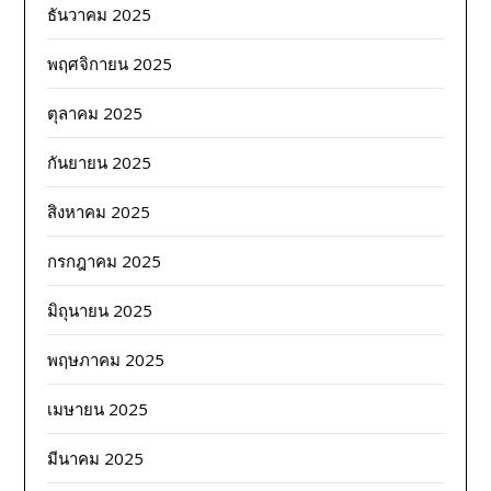
ธันวาคม 2025
พฤศจิกายน 2025
ตุลาคม 2025
กันยายน 2025
สิงหาคม 2025
กรกฎาคม 2025
มิถุนายน 2025
พฤษภาคม 2025
เมษายน 2025
มีนาคม 2025