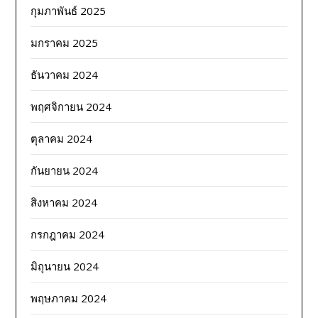
กุมภาพันธ์ 2025
มกราคม 2025
ธันวาคม 2024
พฤศจิกายน 2024
ตุลาคม 2024
กันยายน 2024
สิงหาคม 2024
กรกฎาคม 2024
มิถุนายน 2024
พฤษภาคม 2024