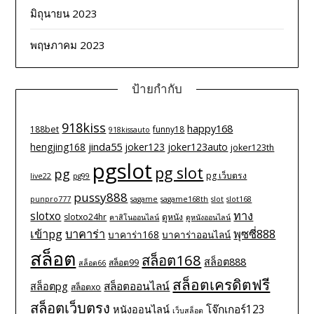
มิถุนายน 2023
พฤษภาคม 2023
ป้ายกำกับ
918kiss
happy168
188bet
funny18
918kissauto
jinda55
hengjing168
joker123
joker123auto
joker123th
pgslot
pg slot
pg
pg เว็บตรง
live22
pg99
pussy888
punpro777
sagame
sagame168th
slot
slot168
ทาง
slotxo
slotxo24hr
ดูหนัง
คาสิโนออนไลน์
ดูหนังออนไลน์
เข้าpg
บาคาร่า
พุซซี่888
บาคาร่า168
บาคาร่าออนไลน์
สล็อต
สล็อต168
สล็อต888
สล็อต99
สล็อต66
สล็อตเครดิตฟรี
สล็อตออนไลน์
สล็อตpg
สล็อตxo
สล็อตเว็บตรง
โจ๊กเกอร์123
หนังออนไลน์
เว็บสล็อต