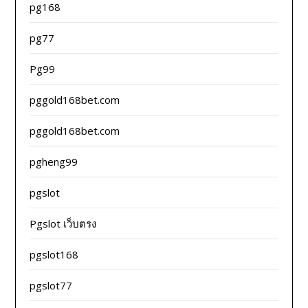
pg168
pg77
Pg99
pggold168bet.com
pggold168bet.com
pgheng99
pgslot
Pgslot เว็บตรง
pgslot168
pgslot77