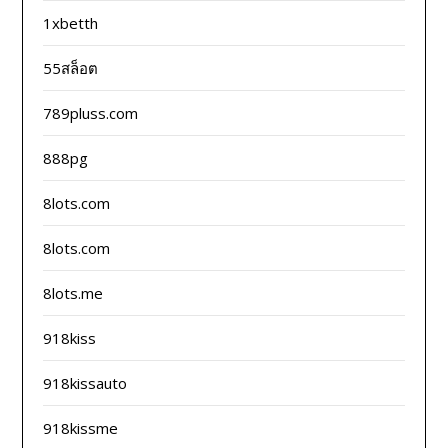
1xbetth
55สล็อต
789pluss.com
888pg
8lots.com
8lots.com
8lots.me
918kiss
918kissauto
918kissme