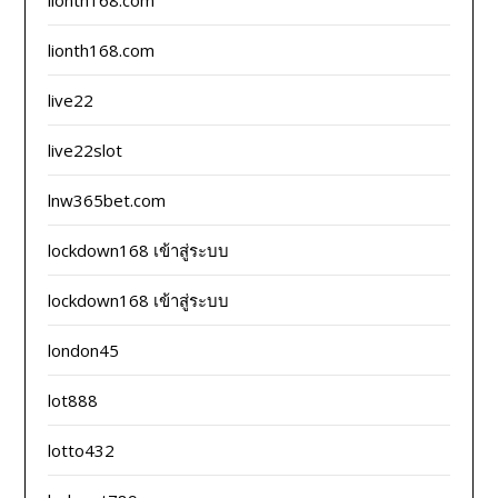
lionth168.com
lionth168.com
live22
live22slot
lnw365bet.com
lockdown168 เข้าสู่ระบบ
lockdown168 เข้าสู่ระบบ
london45
lot888
lotto432