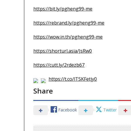
https://bit.ly/pgheng99-me
https://rebrand.ly/pgheng99-me
https://wow.in.th/pgheng99-me
https://shorturl.asia/JsRw0
https://cutt.ly/2rdezb67
https://t.co/lTSKFetjy0
Share
Facebook
Twitter