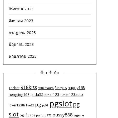
กันยายน 2023
สิงหาคม 2023
กรกฎาคม 2023
มิถุนายน 2023
พฤษภาคม 2023
ป้ายกำกับ
918kiss
happy168
188bet
funny18
918kissauto
jinda55
hengjing168
joker123
joker123auto
pgslot
pg
pg
joker123th
live22
pg99
slot
pussy888
pg เว็บตรง
punpro777
sagame