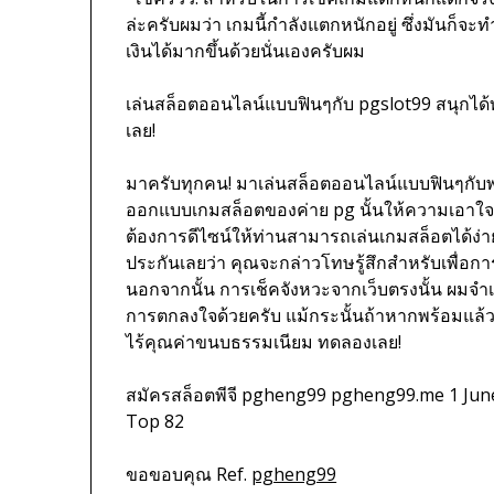
ล่ะครับผมว่า เกมนี้กำลังแตกหนักอยู่ ซึ่งมันก็จะ
เงินได้มากขึ้นด้วยนั่นเองครับผม
เล่นสล็อตออนไลน์แบบฟินๆกับ pgslot99 สนุกได้ท
เลย!
มาครับทุกคน! มาเล่นสล็อตออนไลน์แบบฟินๆกับพว
ออกแบบเกมสล็อตของค่าย pg นั้นให้ความเอาใจ
ต้องการดีไซน์ให้ท่านสามารถเล่นเกมสล็อตได้ง่ายม
ประกันเลยว่า คุณจะกล่าวโทษรู้สึกสำหรับเพื่อกา
นอกจากนั้น การเช็คจังหวะจากเว็บตรงนั้น ผมจ
การตกลงใจด้วยครับ แม้กระนั้นถ้าหากพร้อมแล้วล
ไร้คุณค่าขนบธรรมเนียม ทดลองเลย!
สมัครสล็อตพีจี pgheng99 pgheng99.me 1 Jun
Top 82
ขอขอบคุณ Ref.
pgheng99