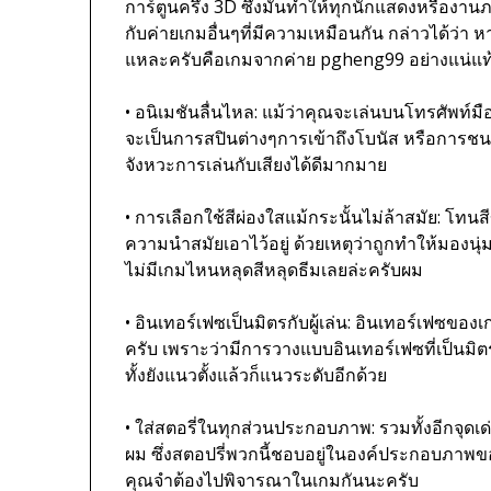
การ์ตูนครึ่ง 3D ซึ่งมันทำให้ทุกนักแสดงหรือง
กับค่ายเกมอื่นๆที่มีความเหมือนกัน กล่าวได้ว่า
แหละครับคือเกมจากค่าย pgheng99 อย่างแน่แท
• อนิเมชันลื่นไหล: แม้ว่าคุณจะเล่นบนโทรศัพท์มื
จะเป็นการสปินต่างๆการเข้าถึงโบนัส หรือการช
จังหวะการเล่นกับเสียงได้ดีมากมาย
• การเลือกใช้สีผ่องใสแม้กระนั้นไม่ล้าสมัย: โทน
ความนำสมัยเอาไว้อยู่ ด้วยเหตุว่าถูกทำให้มองนุ
ไม่มีเกมไหนหลุดสีหลุดธีมเลยล่ะครับผม
• อินเทอร์เฟซเป็นมิตรกับผู้เล่น: อินเทอร์เฟซของ
ครับ เพราะว่ามีการวางแบบอินเทอร์เฟซที่เป็นมิตรก
ทั้งยังแนวตั้งแล้วก็แนวระดับอีกด้วย
• ใส่สตอรี่ในทุกส่วนประกอบภาพ: รวมทั้งอีกจุดเด่
ผม ซึ่งสตอปรี่พวกนี้ชอบอยู่ในองค์ประกอบภาพขอ
คุณจำต้องไปพิจารณาในเกมกันนะครับ