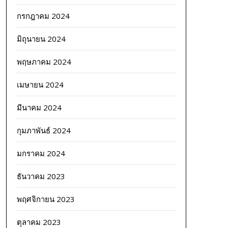
กรกฎาคม 2024
มิถุนายน 2024
พฤษภาคม 2024
เมษายน 2024
มีนาคม 2024
กุมภาพันธ์ 2024
มกราคม 2024
ธันวาคม 2023
พฤศจิกายน 2023
ตุลาคม 2023