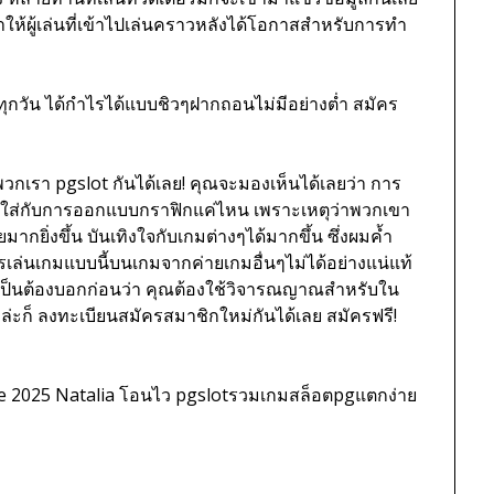
ทำให้ผู้เล่นที่เข้าไปเล่นคราวหลังได้โอกาสสำหรับการทำ
ุกวัน ได้กำไรได้แบบชิวๆฝากถอนไม่มีอย่างต่ำ สมัคร
กเรา pgslot กันได้เลย! คุณจะมองเห็นได้เลยว่า การ
ใส่กับการออกแบบกราฟิกแค่ไหน เพราะเหตุว่าพวกเขา
ากยิ่งขึ้น บันเทิงใจกับเกมต่างๆได้มากขึ้น ซึ่งผมค้ำ
รเล่นเกมแบบนี้บนเกมจากค่ายเกมอื่นๆไม่ได้อย่างแน่แท้
ำเป็นต้องบอกก่อนว่า คุณต้องใช้วิจารณญาณสำหรับใน
่ะก็ ลงทะเบียนสมัครสมาชิกใหม่กันได้เลย สมัครฟรี!
e 2025 Natalia โอนไว pgslotรวมเกมสล็อตpgแตกง่าย