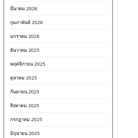
มีนาคม 2026
กุมภาพันธ์ 2026
มกราคม 2026
ธันวาคม 2025
พฤศจิกายน 2025
ตุลาคม 2025
กันยายน 2025
สิงหาคม 2025
กรกฎาคม 2025
มิถุนายน 2025