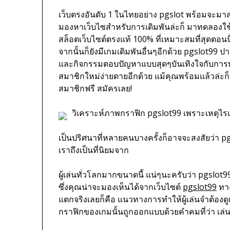
เว็บตรงอันดับ 1 ในไทยอย่าง pgslot พร้อมจะมาส
มองหาเว็บไซสำหรับการเดิมพันล่ะก็ มาทดลองใช้บ
สล็อตเว็บไซต์ตรงแท้ 100% ที่เหมาะสมที่สุดตอน
จากนั้นก็ยังมีเกมเดิมพันอื่นๆอีกด้วย pgslot99
และกิจกรรมตอบปัญหาแบบสุดๆบันเทิงใจกับการท
สมาชิกใหม่ง่ายดายอีกด้วย แม้คุณพร้อมแล้วล่ะก็
สมาชิกฟรี สมัครเลย!
วิเคราะห์ภาพกราฟิก pgslot99 เพราะเหตุไรเล
เป็นปริศนาที่หลายคนบางครั้งก็อาจจะสงสัยว่า
เราถึงเป็นที่นิยมจาก
ผู้เล่นทั่วโลกมากขนาดนี้ แน่ๆนะครับว่า pgslot99
ซึ่งคุณน่าจะมองเห็นได้จากเว็บไซต์
pgslot99
ทาง
แตกจริงเลยก็คือ แนวทางการทำให้ผู้เล่นจำต้องด
กราฟิกของเกมนั้นถูกออกแบบด้วยคำคมที่ว่า เล่น