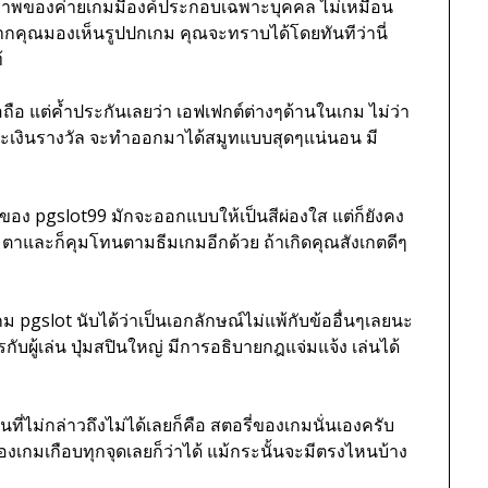
านภาพของค่ายเกมมีองค์ประกอบเฉพาะบุคคล ไม่เหมือน
 หากคุณมองเห็นรูปปกเกม คุณจะทราบได้โดยทันทีว่านี่
้
อถือ แต่ค้ำประกันเลยว่า เอฟเฟกต์ต่างๆด้านในเกม ไม่ว่า
นะเงินรางวัล จะทำออกมาได้สมูทแบบสุดๆแน่นอน มี
สีของ pgslot99 มักจะออกแบบให้เป็นสีผ่องใส แต่ก็ยังคง
่มตาและก็คุมโทนตามธีมเกมอีกด้วย ถ้าเกิดคุณสังเกตดีๆ
เกม pgslot นับได้ว่าเป็นเอกลักษณ์ไม่แพ้กับข้ออื่นๆเลยนะ
ับผู้เล่น ปุ่มสปินใหญ่ มีการอธิบายกฎแจ่มแจ้ง เล่นได้
นที่ไม่กล่าวถึงไม่ได้เลยก็คือ สตอรี่ของเกมนั่นเองครับ
งเกมเกือบทุกจุดเลยก็ว่าได้ แม้กระนั้นจะมีตรงไหนบ้าง