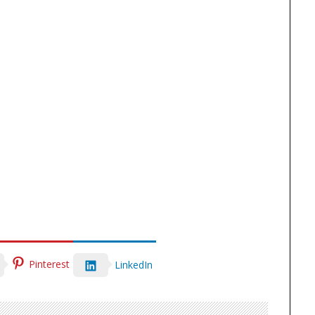
Pinterest
LinkedIn