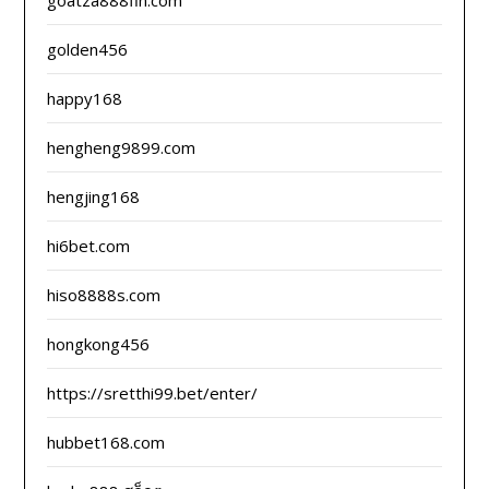
golden456
happy168
hengheng9899.com
hengjing168
hi6bet.com
hiso8888s.com
hongkong456
https://sretthi99.bet/enter/
hubbet168.com