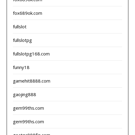
fox689ok.com
fullslot
fullslotpg
fullslotpg168.com
funny18
gamehit8888.com
gaojing888
gem99ths.com
gem99ths.com
goatza888fin.com