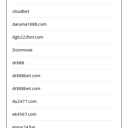
cloudbet
daruma1688.com
dgb222hot.com
Doomovie
dr888
dr888bet.com
dr888bet.com
du2477.com
ek4567.com
enjoy24.fun