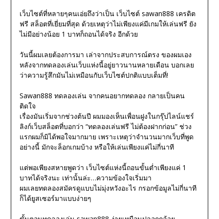
เว็บไซต์ที่หลายๆคนเอ่ยถึงว่าเป็น เว็บไซต์ sawan888 เครดิต
ฟรี สล็อตที่เยี่ยมที่สุด ด้วยเหตุว่าไม่เพียงแค่มีเกมให้เล่นฟรี ยัง
ไม่มีอย่างน้อย 1 บาทก็ถอนได้จริง อีกด้วย
วันนี้ผมเลยต้องการมา เล่าจากประสบการณ์ตรง ของผมเอง
หลังจากทดลองเล่นเว็บแห่งนี้อยู่ยาวนานหลายเดือน บอกเลย
ว่าความรู้สึกมันไม่เหมือนกับเว็บไซต์ปกติแบบเต็มที่!
Sawan888 ทดลองเล่น จากคนอยากทดลอง กลายเป็นคน
ติดใจ
เรื่องมันเริ่มจากช่วงต้นปี ผมมองเห็นเพื่อนฝูงในกรุ๊ปไลน์แชร์
ลิงก์เว็บสล็อตที่บอกว่า “ทดลองเล่นฟรี ไม่ต้องฝากก่อน” ช่วง
แรกผมก็มิได้พอใจมากมาย เพราะเหตุว่าจำนวนมากเว็บที่พูด
อย่างนี้ มักจะล็อกเกมบ้าง หรือให้เล่นเพียงแค่ไม่กี่นาที
แต่พอเพียงสหายพูดว่า เว็บไซต์แห่งนี้ถอนขั้นต่ำเพียงแค่ 1
บาทได้จริงนะ เท่านั้นล่ะ…ความข้องใจเริ่มมา
ผมเลยทดลองสมัครดูแบบไม่มุ่งหวังอะไร กรอกข้อมูลไม่กี่นาที
ก็ได้ยูสเซอร์มาแบบง่ายๆ
ขั้นตอนทดลองเล่น
sawan888
ง่ายเหมือนปลอกกล้วย