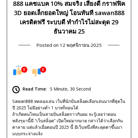
888 แคชแบค 10% สมจริง เสียงดี กราฟฟิค
3D ยอดเล็กยอดใหญ่ โอนทันที sawan888
เครดิตฟรี ระบบดี ทำกำไรไม่สะดุด 29
ธันวาคม 25
Posted on
12 พฤศจิกายน 2025
0
0
Read Time:
5 Minute, 30 Second
Sawan888 ทดลองเล่น เว็บที่นักปั่นสล็อตเลือกเล่นมากที่สุดใน
ปี 2025 ไม่มีอย่างต่ำ 1 บาทก็ถอนได้
ถ้าเกิดคนไหนเป็นสายปั่นสล็อตราวกับผม จะรู้เลยว่าตอน
หลังๆมานี้มี “เว็บสล็อต” เปิดใหม่มากมาย กล่าวได้ว่าเลือกกัน
ตาลาย แต่แล้วเมื่อตอนปี 2025 นี้ มีเว็บหนึ่งที่สะดุดตาขึ้นมา
แบบกระจ่างแจ้ง