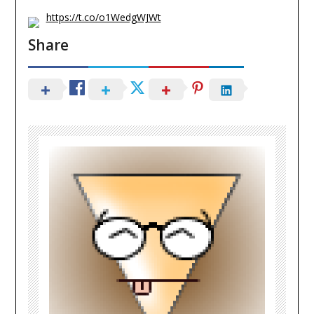
https://t.co/o1WedgWJWt
Share