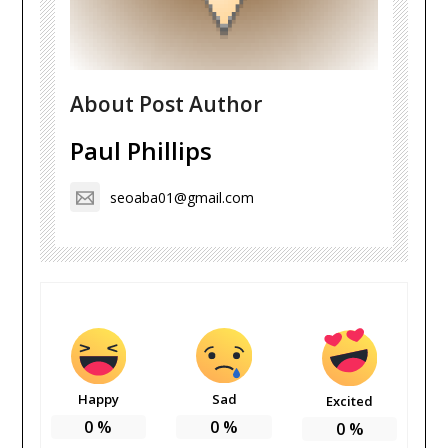
About Post Author
Paul Phillips
seoaba01@gmail.com
Happy
Sad
Excited
0
%
0
%
0
%