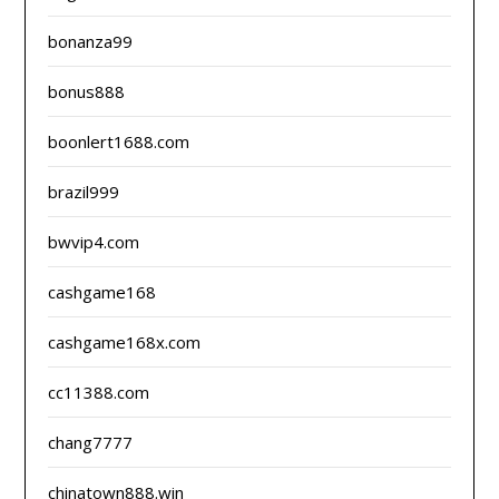
bonanza99
bonus888
boonlert1688.com
brazil999
bwvip4.com
cashgame168
cashgame168x.com
cc11388.com
chang7777
chinatown888.win