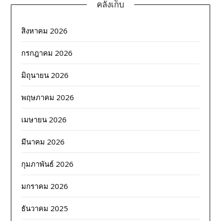
คลังเก็บ
สิงหาคม 2026
กรกฎาคม 2026
มิถุนายน 2026
พฤษภาคม 2026
เมษายน 2026
มีนาคม 2026
กุมภาพันธ์ 2026
มกราคม 2026
ธันวาคม 2025