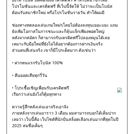
โปรโมชั่นและเครดิตฟรี ที่เว็บนี้จัดให้ ไม่ว่าจะเป็นโบนัส
ต้อนรับสมาชิกใหม่ หรือโปรโมชั่นรายวัน ทำให้ผมมี
ช่องทางทดลองเล่นเกมใหม่ๆโดยไม่ต้องลงทุนเยอะแยะ แถม
ยังเพิ่มโอกาสในการชนะและก็ลุ้นแจ็กเพียงพอตใหญ่
หลังจากสมัคร ก็สามารถรับเครดิตฟรีไปลองหมุนได้เลย
เหมาะกับมือใหม่ที่ยังไม่ได้อยากต้องการฝากเงินจริง
ส่วนคนที่เล่นจริง เขาก็มีโปรเด็ดมาก ดังเช่นว่า
• ฝากหนแรกรับโบนัส 100%
• คืนยอดเสียทุกวี่วัน
• โปรเชื้อเชิญเพื่อนรับเครดิตฟรี
เรียกว่าเล่นยังไงก็คุ้มทุกทาง
ความรู้สึกหลังเล่นเอาจริงเอาจัง
ภายหลังจากเล่นมาราว 3 เดือน ผมสามารถบอกได้เต็มปาก
เลยว่า เว็บนี้คือ เว็บไซต์ที่นักปั่นสล็อตเลือกเล่นมากที่สุดในปี
2025 สมชื่อเต็มๆ