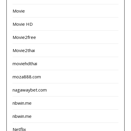
Movie
Movie HD
Movie2free
Movie2thai
moviehdthai
moza888.com
nagawaybet.com
nbwin.me
nbwin.me
Netflix