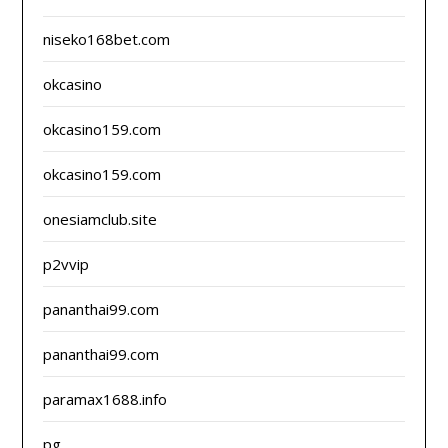
niseko168bet.com
okcasino
okcasino159.com
okcasino159.com
onesiamclub.site
p2vvip
pananthai99.com
pananthai99.com
paramax1688.info
pg