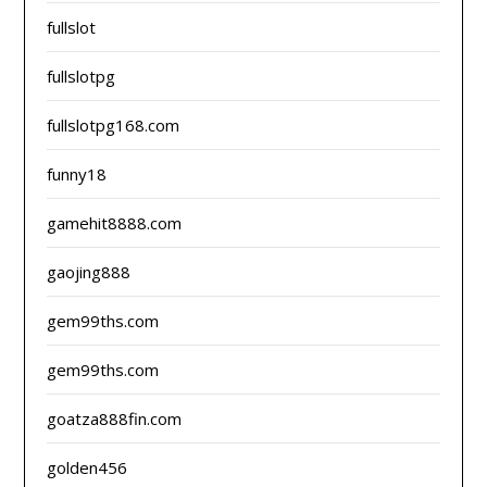
fullslot
fullslotpg
fullslotpg168.com
funny18
gamehit8888.com
gaojing888
gem99ths.com
gem99ths.com
goatza888fin.com
golden456