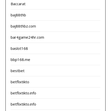
Baccarat
baj88thb
baj88thbz.com
bar4game24hr.com
baslot168
bbp168.me
bestbet
betflixtikto
betflixtikto.info
betflixtikto.info