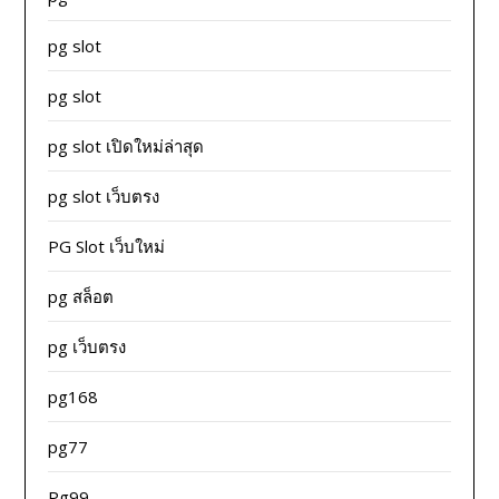
pg slot
pg slot
pg slot เปิดใหม่ล่าสุด
pg slot เว็บตรง
PG Slot เว็บใหม่
pg สล็อต
pg เว็บตรง
pg168
pg77
Pg99