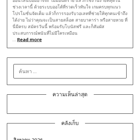
ออนไลน์ป้อมอาจจะ ไม่มีอันตราย แล้วก็ใช้งานง่ายที่สุดใน
ช่วงเวลานี้ ด้วยระบบออโต้ที่รวดเร็วทันใจ เกมครบทุกแนว
โปรโมชั่นจัดเต็ม แล้วก็การรองรับวอเลทที่ช่วยให้ทุกคนเข้าถึง
ได้ง่าย ไม่ว่าคุณจะเป็นสายสล็อต สายบาคาร่า หรือสายหวย ที่
นี่มีครบ สมัครวันนี้ พร้อมรับโบนัสฟรี และก็สัมผัส
ประสบการณ์พนันที่ไม่มีใครเหมือน
Read more
…
ค้นหา
สำหรับ:
ความเห็นล่าสุด
คลังเก็บ
สิงหาคม 2026