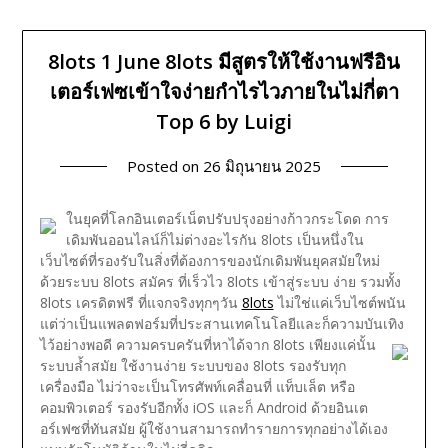
8lots 1 June 8lots มีสูตรให้ใช้งานฟรีอิน
เตอร์เฟซเข้าใจง่ายกำไรไวภายในไม่กี่ตา
Top 6 by Luigi
Posted on
26 มิถุนายน 2025
ในยุคที่โลกอินเตอร์เน็ตปรับปรุงอย่างก้าวกระโดด การ
เดิมพันออนไลน์ก็ไม่ต่างอะไรกัน 8lots เป็นหนึ่งใน
เว็บไซต์ที่รองรับในสิ่งที่ต้องการของนักเดิมพันยุคสมัยใหม่
ด้วยระบบ 8lots สมัคร ที่เร็วไว 8lots เข้าสู่ระบบ ง่าย รวมทั้ง
8lots เครดิตฟรี ที่แจกจริงทุกๆวัน
8lots
ไม่ใช่แค่เว็บไซต์พนัน
แต่ว่าเป็นแพลตฟอร์มที่ประสานเทคโนโลยีและก็ความบันเทิง
ไว้อย่างพอดี
ความครบครันที่หาได้จาก 8lots เพียงแค่นั้น
ระบบล้ำสมัย ใช้งานง่าย
ระบบของ 8lots รองรับทุก
เครื่องมือ ไม่ว่าจะเป็นโทรศัพท์เคลื่อนที่ แท็บเล็ต หรือ
คอมพิวเตอร์ รองรับอีกทั้ง iOS และก็ Android ด้วยอินเต
อร์เฟซที่ทันสมัย ผู้ใช้งานสามารถทำรายการทุกอย่างได้เอง