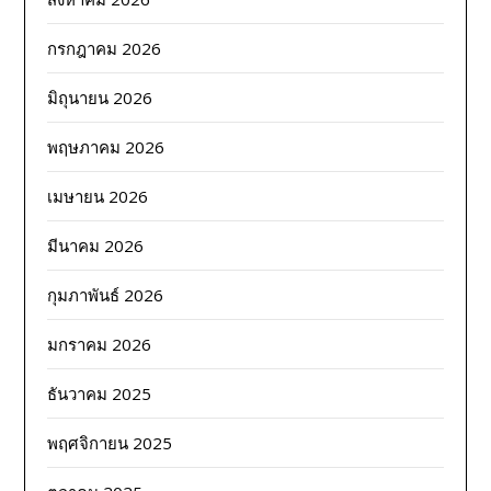
กรกฎาคม 2026
มิถุนายน 2026
พฤษภาคม 2026
เมษายน 2026
มีนาคม 2026
กุมภาพันธ์ 2026
มกราคม 2026
ธันวาคม 2025
พฤศจิกายน 2025