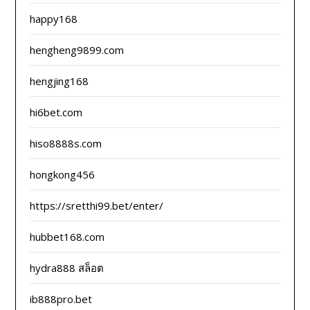
happy168
hengheng9899.com
hengjing168
hi6bet.com
hiso8888s.com
hongkong456
https://sretthi99.bet/enter/
hubbet168.com
hydra888 สล็อต
ib888pro.bet