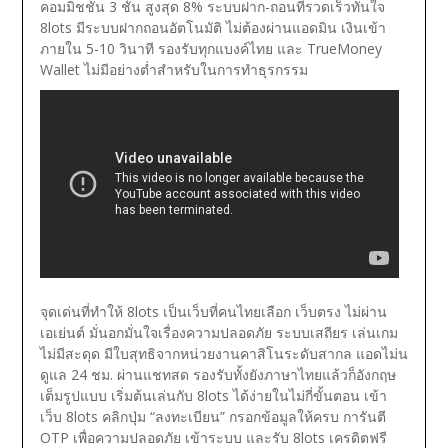
คอมมิชชั่น 3 ชั้น สูงสุด 8%
ระบบฝาก-ถอนที่รวดเร็วทันใจ
8lots มีระบบฝากถอนอัตโนมัติ ไม่ต้องผ่านแอดมิน เงินเข้า
ภายใน 5-10 วินาที รองรับทุกแบงค์ไทย และ TrueMoney
Wallet ไม่มีอย่างต่ำสำหรับในการทำธุรกรรม
จุดเด่นที่ทำให้ 8lots เป็นเว็บที่คนไทยเลือก
เว็บตรง ไม่ผ่าน
เอเย่นต์ มั่นอกมั่นใจเรื่องความปลอดภัย
ระบบเสถียร เล่นเกม
ไม่มีสะดุด
มีใบสุทธิจากหน่วยงานคาสิโนระดับสากล
แอดไม่น
ดูแล 24 ชม. ผ่านแชทสด
รองรับทั้งยังภาษาไทยแล้วก็อังกฤษ
เต็มรูปแบบ
เริ่มต้นเล่นกับ 8lots ได้ง่ายในไม่กี่ขั้นตอน
เข้า
เว็บ 8lots
คลิกปุ่ม “ลงทะเบียน” กรอกข้อมูลให้ครบ
การันตี
OTP เพื่อความปลอดภัย
เข้าระบบ และรับ 8lots เครดิตฟรี