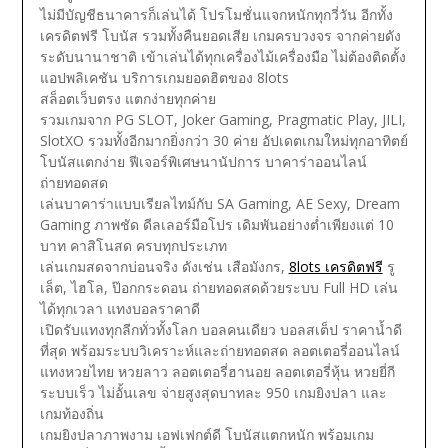
ไม่มีบัญชีธนาคารก็เล่นได้
โปรโมชั่นแจกหนักทุกวี่วัน อีกทั้ง
เครดิตฟรี โบนัส รวมทั้งคืนยอดเสีย
เกมครบวงจร จากค่ายดัง
ระดับนานาชาติ
เข้าเล่นได้ทุกเครื่องไม้เครื่องมือ ไม่ต้องติดตั้ง
แอปพลิเคชัน
บริการเกมยอดฮิตของ 8lots
สล็อตเว็บตรง แตกง่ายทุกค่าย
รวมเกมจาก PG SLOT, Joker Gaming, Pragmatic Play, JILI,
SlotXO รวมทั้งอีกมากยิ่งกว่า 30 ค่าย อัปเดตเกมใหม่ทุกอาทิตย์
โบนัสแตกง่าย ฟีเจอร์พิเศษนานัปการ
บาคาร่าออนไลน์
ถ่ายทอดสด
เล่นบาคาร่าแบบเรียลไทม์กับ SA Gaming, AE Sexy, Dream
Gaming ภาพชัด ดีลเลอร์มือโปร เดิมพันอย่างต่ำเพียงแต่ 10
บาท
คาสิโนสด ครบทุกประเภท
เล่นเกมสดจากบ่อนจริง ดังเช่น เสือมังกร,
8lots เครดิตฟรี
รู
เล็ต, ไฮโล, ป๊อกกระดอน ถ่ายทอดสดด้วยระบบ Full HD เล่น
ได้ทุกเวลา
แทงบอลราคาดี
เปิดรับแทงทุกลีกทั่วทั้งโลก บอลคนเดียว บอลสเต็ป ราคาน้ำดี
ที่สุด พร้อมระบบวิเคราะห์และถ่ายทอดสด
ลอตเตอรี่ออนไลน์
แทงหวยไทย หวยลาว ลอตเตอรี่ฮานอย ลอตเตอรี่หุ้น หวยยี่กี
ระบบเร็ว ไม่อั้นเลข จ่ายสูงสุดบาทละ 950
เกมยิงปลา และ
เกมท้องถิ่น
เกมยิงปลาภาพงาม เอฟเฟกต์ดี โบนัสแตกหนัก พร้อมเกม