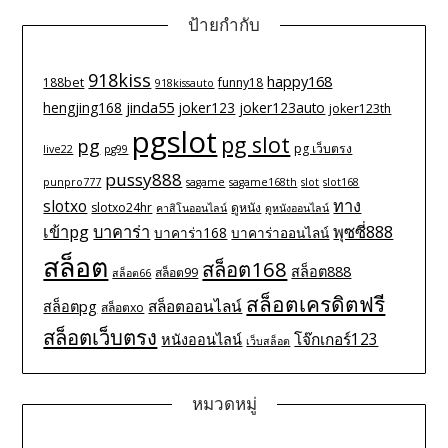
ป้ายกำกับ
918kiss
happy168
188bet
funny18
918kissauto
jinda55
hengjing168
joker123
joker123auto
joker123th
pgslot
pg slot
pg
pg เว็บตรง
live22
pg99
pussy888
punpro777
sagame
sagame168th
slot
slot168
ทาง
slotxo
slotxo24hr
ดูหนัง
คาสิโนออนไลน์
ดูหนังออนไลน์
เข้าpg
บาคาร่า
พุซซี่888
บาคาร่า168
บาคาร่าออนไลน์
สล็อต
สล็อต168
สล็อต888
สล็อต99
สล็อต66
สล็อตเครดิตฟรี
สล็อตออนไลน์
สล็อตpg
สล็อตxo
สล็อตเว็บตรง
โจ๊กเกอร์123
หนังออนไลน์
เว็บสล็อต
หมวดหมู่