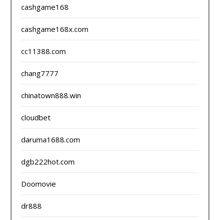
cashgame168
cashgame168x.com
cc11388.com
chang7777
chinatown888.win
cloudbet
daruma1688.com
dgb222hot.com
Doomovie
dr888