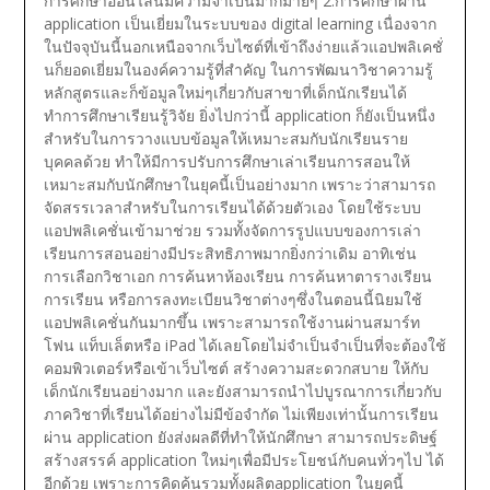
การศึกษาออนไลน์มีความจำเป็นมากมายๆ
2.การศึกษาผ่าน
application เป็นเยี่ยมในระบบของ digital learning เนื่องจาก
ในปัจจุบันนี้นอกเหนือจากเว็บไซต์ที่เข้าถึงง่ายแล้วแอปพลิเคชั่
นก็ยอดเยี่ยมในองค์ความรู้ที่สำคัญ ในการพัฒนาวิชาความรู้
หลักสูตรและก็ข้อมูลใหม่ๆเกี่ยวกับสาขาที่เด็กนักเรียนได้
ทำการศึกษาเรียนรู้วิจัย ยิ่งไปกว่านี้ application ก็ยังเป็นหนึ่ง
สำหรับในการวางแบบข้อมูลให้เหมาะสมกับนักเรียนราย
บุคคลด้วย ทำให้มีการปรับการศึกษาเล่าเรียนการสอนให้
เหมาะสมกับนักศึกษาในยุคนี้เป็นอย่างมาก เพราะว่าสามารถ
จัดสรรเวลาสำหรับในการเรียนได้ด้วยตัวเอง โดยใช้ระบบ
แอปพลิเคชั่นเข้ามาช่วย รวมทั้งจัดการรูปแบบของการเล่า
เรียนการสอนอย่างมีประสิทธิภาพมากยิ่งกว่าเดิม อาทิเช่น
การเลือกวิชาเอก การค้นหาห้องเรียน การค้นหาตารางเรียน
การเรียน หรือการลงทะเบียนวิชาต่างๆซึ่งในตอนนี้นิยมใช้
แอปพลิเคชั่นกันมากขึ้น เพราะสามารถใช้งานผ่านสมาร์ท
โฟน แท็บเล็ตหรือ iPad ได้เลยโดยไม่จำเป็นจำเป็นที่จะต้องใช้
คอมพิวเตอร์หรือเข้าเว็บไซต์ สร้างความสะดวกสบาย ให้กับ
เด็กนักเรียนอย่างมาก และยังสามารถนำไปบูรณาการเกี่ยวกับ
ภาควิชาที่เรียนได้อย่างไม่มีข้อจำกัด ไม่เพียงเท่านั้นการเรียน
ผ่าน application ยังส่งผลดีที่ทำให้นักศึกษา สามารถประดิษฐ์
สร้างสรรค์ application ใหม่ๆเพื่อมีประโยชน์กับคนทั่วๆไป ได้
อีกด้วย เพราะการคิดค้นรวมทั้งผลิตapplication ในยุคนี้