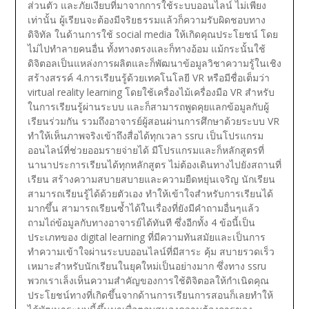
ส่วนตัว และภัยเงียบที่มาจากการใช้ระบบออนไลน์ ไม่เพียง
เท่านั้น ผู้เรียนจะต้องมีจริยธรรมแล้วก็ความรับผิดชอบทาง
ดิจิทัล ในด้านการใช้ social media ให้เกิดคุณประโยชน์ โดย
ไม่ไปทำลายคนอื่น ทั้งทางตรงและก็ทางอ้อม แม้กระนั้นใช้
ดิจิตอลเป็นแหล่งการผลิตและก็พัฒนาข้อมูลวิชาความรู้ในเชิง
สร้างสรรค์
4.การเรียนรู้ด้วยเทคโนโลยี VR หรือมีชื่อเต็มว่า
virtual reality learning โดยใช้เครื่องไม้เครื่องมือ VR สำหรับ
ในการเรียนรู้ผ่านระบบ และก็สามารถพูดคุยแลกข้อมูลกับผู้
เรียนร่วมกัน รวมถึงอาจารย์ผู้สอนผ่านการศึกษาด้วยระบบ VR
ทำให้เห็นภาพจริงเข้าถึงสื่อได้ทุกเวลา ssru เป็นโปรแกรม
ออนไลน์ที่ช่วยออมรายจ่ายได้ มีโปรแกรมและก็หลักสูตรที่
นานาประการเรียนได้ทุกหลักสูตร ไม่ต้องเดินทางไปยังสถานที่
เรียน สร้างความสบายสบายและความยืดหยุ่นเจริญ นักเรียน
สามารถเรียนรู้ได้ด้วยตัวเอง ทำให้เข้าใจสำหรับการเรียนได้
มากขึ้น สามารถเรียนซ้ำได้ในเรื่องที่ยังมีคำถามอื่นๆแล้ว
ถามไถ่ข้อมูลกับทางอาจารย์ได้ทันที
ซึ่งอีกทั้ง 4 ข้อนี้เป็น
ประเภทของ digital learning ที่มีความทันสมัยและเป็นการ
ทำความเข้าใจผ่านระบบออนไลน์ที่มีสาระ คุ้ม สบายรวดเร็ว
เหมาะสำหรับนักเรียนในยุคใหม่เป็นอย่างมาก ซึ่งทาง ssru
พวกเราเล็งเห็นความสำคัญของการใช้ดิจิตอลให้กำเนิดคุณ
ประโยชน์ทางที่เกิดขึ้นจากด้านการเรียนการสอนก็เลยทำให้