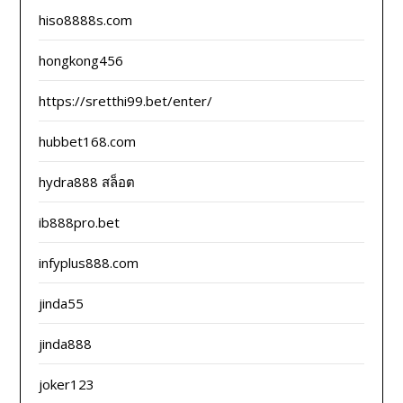
hiso8888s.com
hongkong456
https://sretthi99.bet/enter/
hubbet168.com
hydra888 สล็อต
ib888pro.bet
infyplus888.com
jinda55
jinda888
joker123