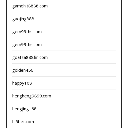
gamehit8888.com
gaojing888
gem99ths.com
gem99ths.com
goatza888fin.com
golden456
happy168
hengheng9899.com
hengjing168
hi6bet.com