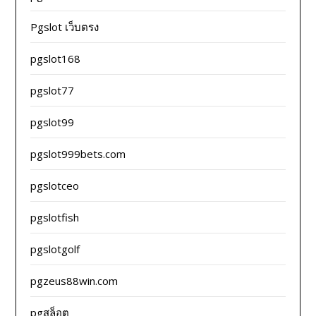
Pgslot เว็บตรง
pgslot168
pgslot77
pgslot99
pgslot999bets.com
pgslotceo
pgslotfish
pgslotgolf
pgzeus88win.com
pgสล็อต