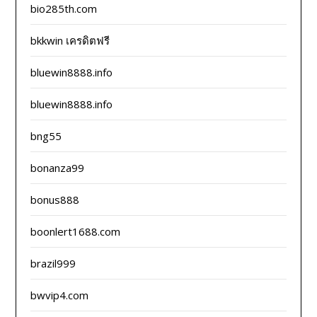
bio285th.com
bkkwin เครดิตฟรี
bluewin8888.info
bluewin8888.info
bng55
bonanza99
bonus888
boonlert1688.com
brazil999
bwvip4.com