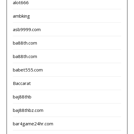
alot666
ambking
asb9999.com
ba88th.com
ba88th.com
babet555.com
Baccarat
baj88thb
baj88thbz.com
bar4game24hr.com