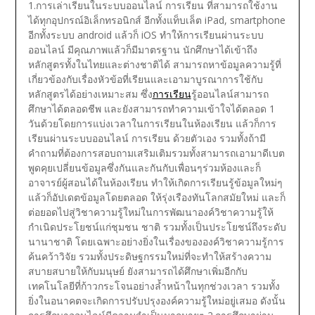
1.การเล่าเรียนในระบบออนไลน์ การเรียน ที่สามารถใช้งาน
ได้ทุกอุปกรณ์อิเล็กทรอนิกส์ อีกทั้งแท็บเล็ต iPad, smartphone
อีกทั้งระบบ android แล้วก็ iOS ทำให้การเรียนผ่านระบบ
ออนไลน์ มีคุณภาพแล้วก็มีมาตรฐาน นักศึกษาได้เข้าถึง
หลักสูตรทั้งในไทยและต่างชาติได้ สามารถหาข้อมูลความรู้ที่
เกี่ยวข้องกับเรื่องหัวข้อที่เรียนและเอามาบูรณาการใช้กับ
หลักสูตรได้อย่างเหมาะสม ซึ่ง
การเรียน
รู้ออนไลน์สามารถ
ศึกษาได้ตลอดชีพ และยังสามารถทำความเข้าใจได้ตลอด 1
วันด้วยโดยการแบ่งเวลาในการเรียนในห้องเรียน
แล้วก็การ
เรียนผ่านระบบออนไลน์ การเรียน ด้วยตัวเอง รวมทั้งถ้ามี
คำถามที่ต้องการสอบถามเสริมเติมรวมทั้งสามารถเอามาดีเบต
พูดคุยเปลี่ยนข้อมูลซึ่งกันและกันกับเพื่อนๆร่วมห้องและก็
อาจารย์ผู้สอนได้ในห้องเรียน ทำให้เกิดการเรียนรู้ข้อมูลใหม่ๆ
แล้วก็อัปเดตข้อมูลโดยตลอด ให้รุ่งเรืองทันโลกสมัยใหม่ และก็
ต่อยอดไปสู่วิชาความรู้ใหม่ในการพัฒนาองค์วิชาความรู้ให้
กำเนิดประโยชน์แก่ชุมชน ชาติ รวมทั้งเป็นประโยชน์ถึงระดับ
นานาชาติ โดยเฉพาะอย่างยิ่งในเรื่องขององค์วิชาความรู้การ
ค้นคว้าวิจัย รวมทั้งประดิษฐกรรมใหม่ที่จะทำให้สร้างความ
สบายสบายให้กับมนุษย์ ยังสามารถได้ศึกษาเพิ่มอีกกับ
เทคโนโลยีที่ก้าวกระโจนอย่างล้ำหน้าในทุกช่วงเวลา รวมทั้ง
ยิ่งในอนาคตจะเกิดการปรับปรุงองค์ความรู้ใหม่อยู่เสมอ ดังนั้น