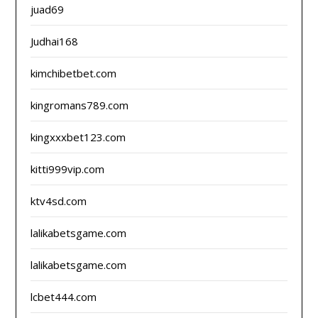
juad69
Judhai168
kimchibetbet.com
kingromans789.com
kingxxxbet123.com
kitti999vip.com
ktv4sd.com
lalikabetsgame.com
lalikabetsgame.com
lcbet444.com