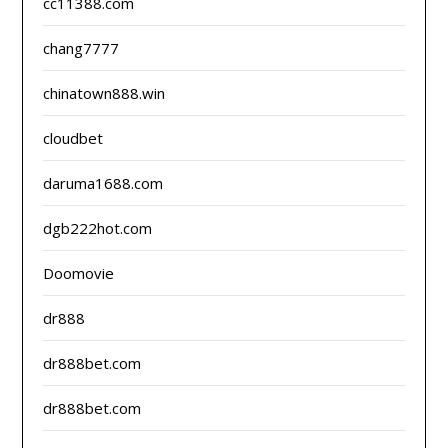
cc11388.com
chang7777
chinatown888.win
cloudbet
daruma1688.com
dgb222hot.com
Doomovie
dr888
dr888bet.com
dr888bet.com