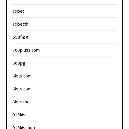
1xbet
1xbetth
55สล็อต
789pluss.com
888pg
8lots.com
8lots.com
8lots.me
918kiss
918kissauto