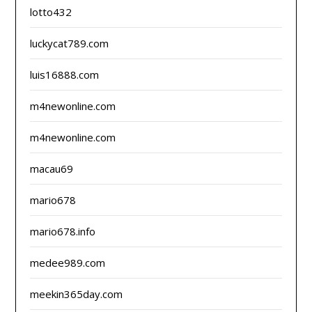
lotto432
luckycat789.com
luis16888.com
m4newonline.com
m4newonline.com
macau69
mario678
mario678.info
medee989.com
meekin365day.com