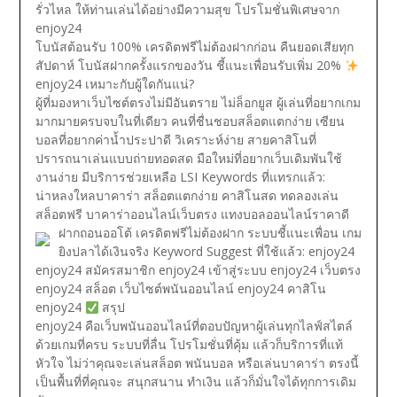
รั่วไหล ให้ท่านเล่นได้อย่างมีความสุข
โปรโมชั่นพิเศษจาก
enjoy24
โบนัสต้อนรับ 100%
เครดิตฟรีไม่ต้องฝากก่อน
คืนยอดเสียทุก
สัปดาห์
โบนัสฝากครั้งแรกของวัน
ชี้แนะเพื่อนรับเพิ่ม 20%
enjoy24 เหมาะกับผู้ใดกันแน่?
ผู้ที่มองหาเว็บไซต์ตรงไม่มีอันตราย ไม่ล็อกยูส
ผู้เล่นที่อยากเกม
มากมายครบจบในที่เดียว
คนที่ชื่นชอบสล็อตแตกง่าย
เซียน
บอลที่อยากค่าน้ำประปาดี วิเคราะห์ง่าย
สายคาสิโนที่
ปรารถนาเล่นแบบถ่ายทอดสด
มือใหม่ที่อยากเว็บเดิมพันใช้
งานง่าย มีบริการช่วยเหลือ
LSI Keywords ที่แทรกแล้ว:
น่าหลงใหลบาคาร่า
สล็อตแตกง่าย
คาสิโนสด
ทดลองเล่น
สล็อตฟรี
บาคาร่าออนไลน์เว็บตรง
แทงบอลออนไลน์ราคาดี
ฝากถอนออโต้
เครดิตฟรีไม่ต้องฝาก
ระบบชี้แนะเพื่อน
เกม
ยิงปลาได้เงินจริง
Keyword Suggest ที่ใช้แล้ว:
enjoy24
enjoy24 สมัครสมาชิก
enjoy24 เข้าสู่ระบบ
enjoy24 เว็บตรง
enjoy24 สล็อต
เว็บไซต์พนันออนไลน์ enjoy24
คาสิโน
enjoy24
สรุป
enjoy24 คือเว็บพนันออนไลน์ที่ตอบปัญหาผู้เล่นทุกไลฟ์สไตล์
ด้วยเกมที่ครบ ระบบที่ลื่น โปรโมชั่นที่คุ้ม แล้วก็บริการที่แท้
หัวใจ ไม่ว่าคุณจะเล่นสล็อต พนันบอล หรือเล่นบาคาร่า ตรงนี้
เป็นพื้นที่ที่คุณจะ สนุกสนาน ทำเงิน แล้วก็มั่นใจได้ทุกการเดิม