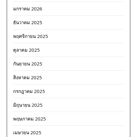
มกราคม 2026
ธันวาคม 2025
พฤศจิกายน 2025
ตุลาคม 2025
กันยายน 2025
สิงหาคม 2025
กรกฎาคม 2025
มิถุนายน 2025
พฤษภาคม 2025
เมษายน 2025