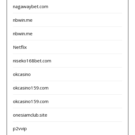
nagawaybet.com
nbwin.me
nbwin.me
Netflix
niseko168bet.com
okcasino
okcasino159.com
okcasino159.com
onesiamclub.site
p2vvip