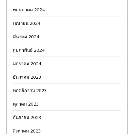
พฤษภาคม 2024
เมษายน 2024
มีนาคม 2024
กุมภาพันธ์ 2024
มกราคม 2024
ธันวาคม 2023
พฤศจิกายน 2023
ตุลาคม 2023
กันยายน 2023
สิงหาคม 2023