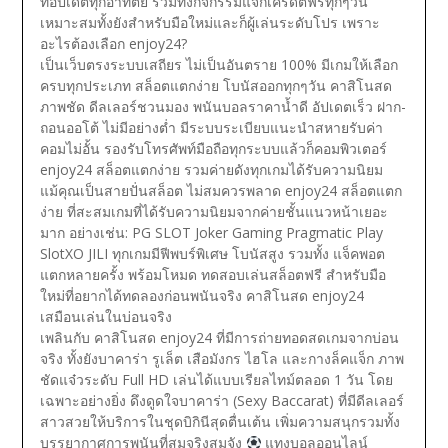
ที่อัปเดตทุกอาทิตย์ รวมทั้งกิจกรรมแจกเครดิตฟรีทุกๆวัน
เหมาะสมทั้งยังสำหรับมือใหม่และก็ผู้เล่นระดับโปร
เพราะ
อะไรต้องเลือก enjoy24?
เป็นเว็บตรงระบบเสถียร ไม่เป็นอันตราย 100%
มีเกมให้เลือก
ครบทุกประเภท
สล็อตแตกง่าย โบนัสออกทุกๆวัน
คาสิโนสด
ภาพชัด ดีลเลอร์ชวนมอง
พนันบอลราคาน้ำดี อัปเดตเร็ว
ฝาก-
ถอนออโต้ ไม่มีอย่างต่ำ
มีระบบระเบียบแนะนำสหายรับค่า
คอมไม่อั้น
รองรับโทรศัพท์มือถือทุกระบบแล้วก็คอมพิวเตอร์
enjoy24 สล็อตแตกง่าย รวมค่ายดังทุกเกมได้รับความนิยม
แม้คุณเป็นสายปั่นสล็อต ไม่สมควรพลาด enjoy24 สล็อตแตก
ง่าย ที่สะสมเกมที่ได้รับความนิยมจากค่ายชั้นแนวหน้าเยอะ
มาก อย่างเช่น:
PG SLOT
Joker Gaming
Pragmatic Play
SlotXO
JILI
ทุกเกมมีฟีพบร์พิเศษ โบนัสสูง รวมทั้ง แจ็คพอต
แตกหลายครั้ง พร้อมโหมด ทดสอบเล่นสล็อตฟรี สำหรับมือ
ใหม่ที่อยากได้ทดลองก่อนพนันจริง
คาสิโนสด enjoy24
เสมือนเล่นในบ่อนจริง
เพลินกับ คาสิโนสด enjoy24 ที่มีการถ่ายทอดสดเกมจากบ่อน
จริง ทั้งยังบาคาร่า รูเล็ต เสือมังกร ไฮโล และกางล็คแจ็ก ภาพ
ชัดแจ๋วระดับ Full HD เล่นได้แบบเรียลไทม์ตลอด 1 วัน
โดย
เฉพาะอย่างยิ่ง ดึงดูดใจบาคาร่า (Sexy Baccarat) ที่มีดีลเลอร์
สาวสวยให้บริการในชุดบิกินีสุดตื่นเต้น เพิ่มความสนุกรวมทั้ง
บรรยากาศการพนันที่สมจริงสมจัง
แทงบอลออนไลน์