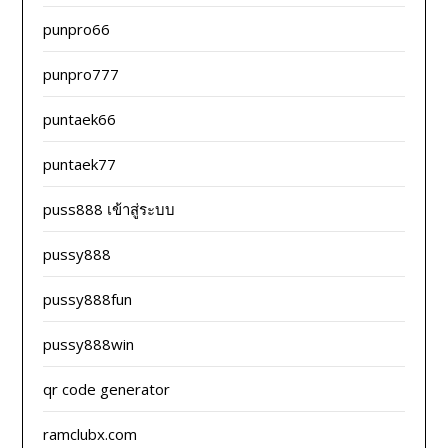
punpro66
punpro777
puntaek66
puntaek77
puss888 เข้าสู่ระบบ
pussy888
pussy888fun
pussy888win
qr code generator
ramclubx.com