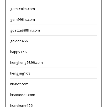
gem99ths.com
gem99ths.com
goatza888fin.com
golden456
happy168
hengheng9899.com
hengjing168
hi6bet.com
hiso8888s.com
hongkong456