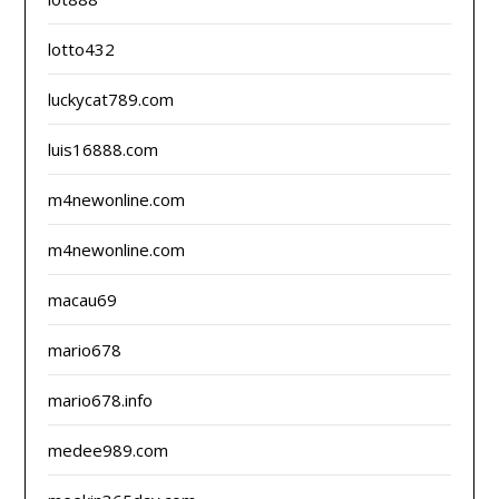
lotto432
luckycat789.com
luis16888.com
m4newonline.com
m4newonline.com
macau69
mario678
mario678.info
medee989.com