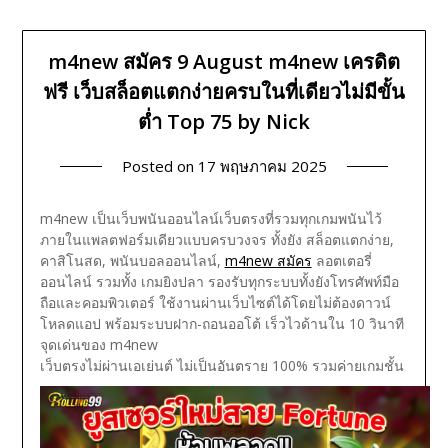
m4new สมัคร 9 August m4new เครดิต
ฟรี เว็บสล็อตแตกง่ายครบในที่เดียวไม่มีขั้น
ต่ำ Top 75 by Nick
Posted on
17 พฤษภาคม 2025
m4new เป็นเว็บพนันออนไลน์เว็บตรงที่รวมทุกเกมพนันไว้
ภายในแพลตฟอร์มเดียวแบบครบวงจร ทั้งยัง สล็อตแตกง่าย,
คาสิโนสด, พนันบอลออนไลน์,
m4new สมัคร
ลอตเตอรี่
ออนไลน์ รวมทั้ง เกมยิงปลา รองรับทุกระบบทั้งยังโทรศัพท์มือ
ถือและคอมพิวเตอร์ ใช้งานผ่านเว็บไซต์ได้โดยไม่ต้องดาวน์
โหลดแอป พร้อมระบบฝาก-ถอนออโต้ เร็วไวด้านใน 10 วินาที
จุดเด่นของ m4new
เว็บตรงไม่ผ่านเอเย่นต์ ไม่เป็นอันตราย 100%
รวมค่ายเกมชั้น