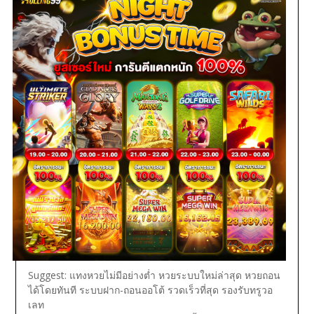
Suggest:
แทงหวยไม่มีอย่างต่ำ
หวยระบบใหม่ล่าสุด
หวยถอน
ได้โดยทันที
ระบบฝาก-ถอนออโต้ รวดเร็วที่สุด รองรับทรูวอ
เลท