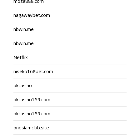
moza888.com
nagawaybet.com
nbwin.me
nbwin.me
Netflix
niseko168bet.com
okcasino
okcasino159.com
okcasino159.com
onesiamclub.site