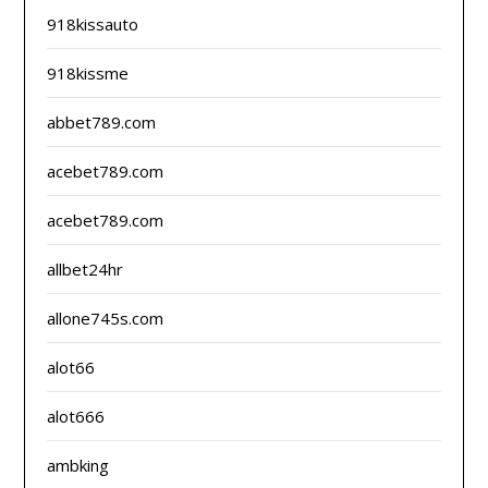
918kissauto
918kissme
abbet789.com
acebet789.com
acebet789.com
allbet24hr
allone745s.com
alot66
alot666
ambking