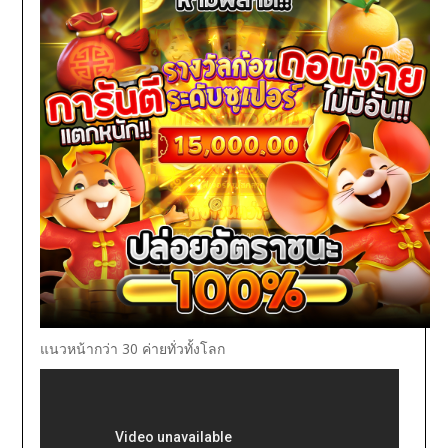
แนวหน้ากว่า 30 ค่ายทั่วทั้งโลก