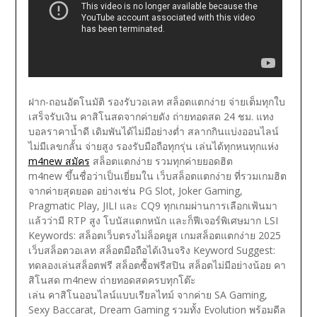
ฝาก-ถอนอัตโนมัติ รองรับวอเลท
สล็อตแตกง่าย จ่ายเต็มทุกใบ
เสร็จรับเงิน
คาสิโนสดจากค่ายดัง ถ่ายทอดสด 24 ชม.
แทง
บอลราคาน้ำดี เดิมพันได้ไม่มีอย่างต่ำ
สลากกินแบ่งออนไลน์
ไม่มีเลขกลั้น จ่ายสูง
รองรับมือถือทุกรุ่น เล่นได้ทุกหนทุกแห่ง
m4new สมัคร
สล็อตแตกง่าย รวมทุกค่ายยอดฮิต
m4new ขึ้นชื่อว่าเป็นเยี่ยมใน เว็บสล็อตแตกง่าย ที่รวมเกมฮิต
จากค่ายสุดยอด อย่างเช่น PG Slot, Joker Gaming,
Pragmatic Play, JILI และ CQ9 ทุกเกมผ่านการเลือกเฟ้นมา
แล้วว่ามี RTP สูง โบนัสแตกหนัก และก็ฟีเจอร์พิเศษมาก
LSI
Keywords:
สล็อตเว็บตรงไม่ล็อคยูส
เกมสล็อตแตกง่าย 2025
เว็บสล็อตวอเลท
สล็อตมือถือได้เงินจริง
Keyword Suggest:
ทดลองเล่นสล็อตฟรี
สล็อตซื้อฟรีสปิน
สล็อตไม่มีอย่างน้อย
คา
สิโนสด m4new ถ่ายทอดสดครบทุกโต๊ะ
เล่น คาสิโนออนไลน์แบบเรียลไทม์ จากค่าย SA Gaming,
Sexy Baccarat, Dream Gaming รวมทั้ง Evolution พร้อมดีล