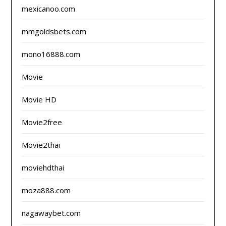
mexicanoo.com
mmgoldsbets.com
mono16888.com
Movie
Movie HD
Movie2free
Movie2thai
moviehdthai
moza888.com
nagawaybet.com