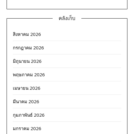
คลังเก็บ
สิงหาคม 2026
กรกฎาคม 2026
มิถุนายน 2026
พฤษภาคม 2026
เมษายน 2026
มีนาคม 2026
กุมภาพันธ์ 2026
มกราคม 2026