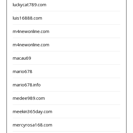
luckycat789.com
luis16888.com
m4newonline.com
m4newonline.com
macau69
mario678
mario678.info
medee989.com
meekin365day.com
mercyrosa168.com