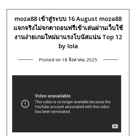
moza88 เข้าสู่ระบบ 16 August moza88
แจกจริงไม่จกตาถอนฟรีเข้าเล่นผ่านเว็บใช้
งานง่ายเกมใหม่มาแรงโบนัสแน่น Top 12
by Iola
Posted on
18 สิงหาคม 2025