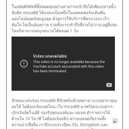
ในสมัยดิจิทัลที่ทั้งหมดทุกอย่างสามารถเข้าถึงได้เพียงปลายนิ้ว
สัมผัส moza88 ได้แปลงเป็นหนึ่งในแพลตฟอร์มเดิมพัน
ออนไลน์ยอดนิยมสูงสุด ด้วยการให้บริการที่ครบวงจร เร็ว
ทันใจ ไม่เป็นอันตราย รวมทั้งการเข้าถึงที่ง่ายไม่ว่าจะอยู่ที่แห่ง
ไหนก็สามารถสนุกสนานได้ตลอด 1 วัน
ลักษณะเด่นของ moza88 ที่นักพนันห้ามพลาด
ระบบฝาก-ถอน
ออโต้ ไม่ต้องแจ้งแอดไม่น
เว็บ moza88 มาพร้อมระบบฝาก-
เบิกเงินอัตโนมัติ รองรับทุกแบงค์และวอเลท ทำรายการได้
ด้านใน 10 วินาที ไม่ต้องแจ้งสลิป
ความปลอดภัยรวมทั้ง
ความน่าเชื่อถือ
เรามีระบบระเบียบ SSL Encryption และ