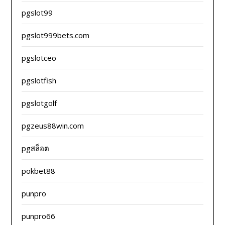
pgslot99
pgslot999bets.com
pgslotceo
pgslotfish
pgslotgolf
pgzeus88win.com
pgสล็อต
pokbet88
punpro
punpro66