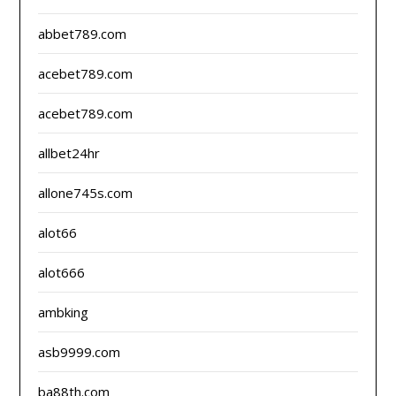
abbet789.com
acebet789.com
acebet789.com
allbet24hr
allone745s.com
alot66
alot666
ambking
asb9999.com
ba88th.com