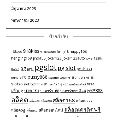
มิถุนายน 2023
พฤษภาคม 2023
ป้ายกำกับ
918kiss
happy168
188bet
funny18
918kissauto
jinda55
hengjing168
joker123
joker123auto
joker123th
pgslot
pg slot
pg
pg เว็บตรง
live22
pg99
pussy888
punpro777
sagame
sagame168th
slot
slot168
ทาง
slotxo
slotxo24hr
ดูหนัง
คาสิโนออนไลน์
ดูหนังออนไลน์
เข้าpg
บาคาร่า
พุซซี่888
บาคาร่า168
บาคาร่าออนไลน์
สล็อต
สล็อต168
สล็อต888
สล็อต99
สล็อต66
สล็อตเครดิตฟรี
สล็อตออนไลน์
สล็อตpg
สล็อตxo