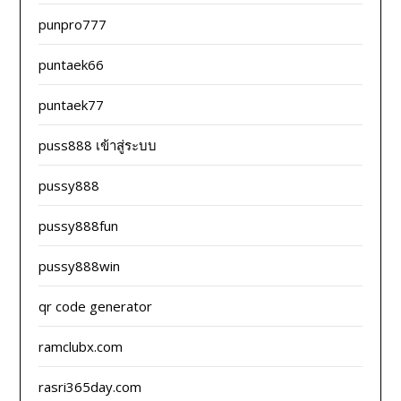
punpro777
puntaek66
puntaek77
puss888 เข้าสู่ระบบ
pussy888
pussy888fun
pussy888win
qr code generator
ramclubx.com
rasri365day.com