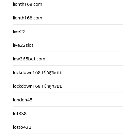
lionth168.com
lionth168.com
live22
live22slot
lnw365bet.com
lockdown168 เข้าสู่ระบบ
lockdown168 เข้าสู่ระบบ
london45
lot888
lotto432