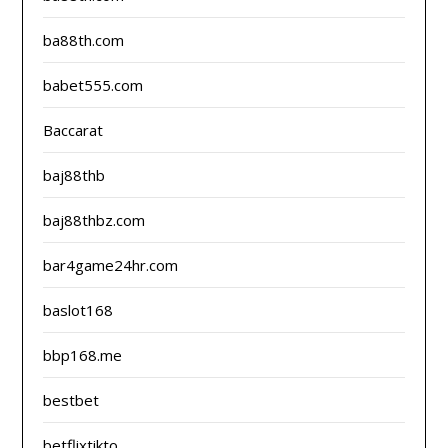
ba88th.com
babet555.com
Baccarat
baj88thb
baj88thbz.com
bar4game24hr.com
baslot168
bbp168.me
bestbet
betflixtikto