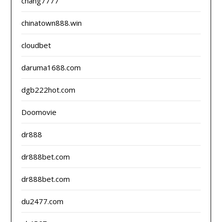
chang7777
chinatown888.win
cloudbet
daruma1688.com
dgb222hot.com
Doomovie
dr888
dr888bet.com
dr888bet.com
du2477.com