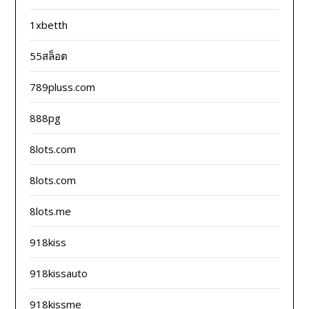
1xbetth
55สล็อต
789pluss.com
888pg
8lots.com
8lots.com
8lots.me
918kiss
918kissauto
918kissme