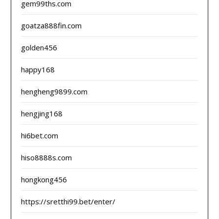
gem99ths.com
goatza888fin.com
golden456
happy168
hengheng9899.com
hengjing168
hi6bet.com
hiso8888s.com
hongkong456
https://sretthi99.bet/enter/