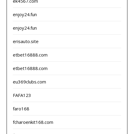
ek4567.com
enjoy24.fun
enjoy24.fun
erisauto.site
etbet16888.com
etbet16888.com
eu369clubs.com
FAFA123
faro168
fcharoenkit168.com