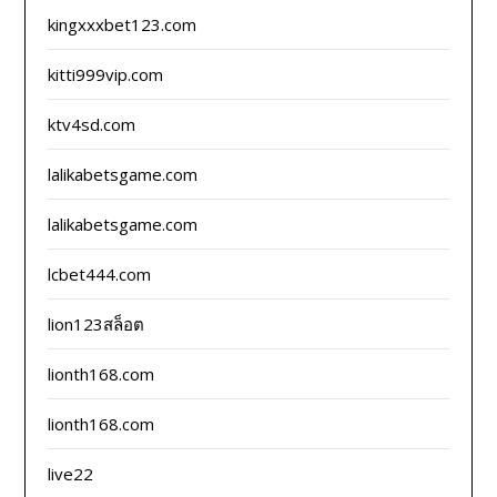
kingxxxbet123.com
kitti999vip.com
ktv4sd.com
lalikabetsgame.com
lalikabetsgame.com
lcbet444.com
lion123สล็อต
lionth168.com
lionth168.com
live22