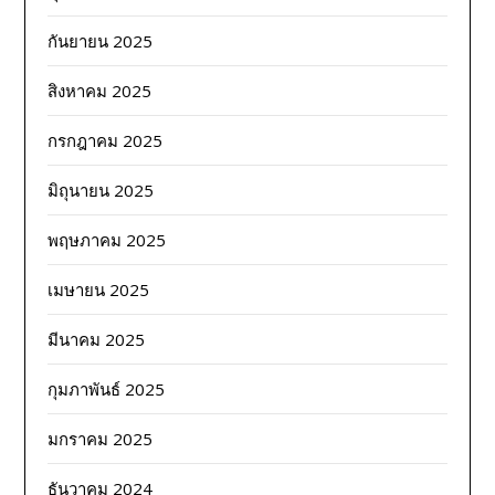
กันยายน 2025
สิงหาคม 2025
กรกฎาคม 2025
มิถุนายน 2025
พฤษภาคม 2025
เมษายน 2025
มีนาคม 2025
กุมภาพันธ์ 2025
มกราคม 2025
ธันวาคม 2024