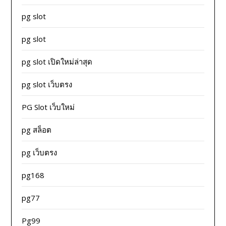
pg slot
pg slot
pg slot เปิดใหม่ล่าสุด
pg slot เว็บตรง
PG Slot เว็บใหม่
pg สล็อต
pg เว็บตรง
pg168
pg77
Pg99