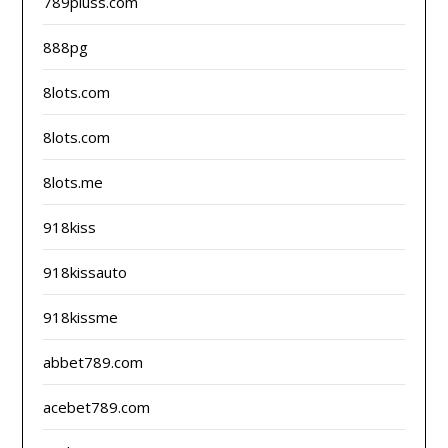
789pluss.com
888pg
8lots.com
8lots.com
8lots.me
918kiss
918kissauto
918kissme
abbet789.com
acebet789.com