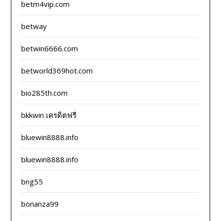
betm4vip.com
betway
betwin6666.com
betworld369hot.com
bio285th.com
bkkwin เครดิตฟรี
bluewin8888.info
bluewin8888.info
bng55
bonanza99