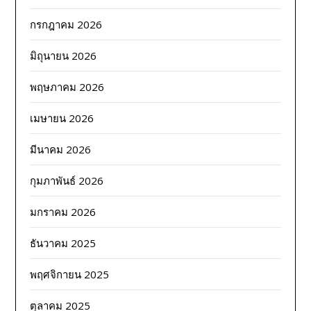
กรกฎาคม 2026
มิถุนายน 2026
พฤษภาคม 2026
เมษายน 2026
มีนาคม 2026
กุมภาพันธ์ 2026
มกราคม 2026
ธันวาคม 2025
พฤศจิกายน 2025
ตุลาคม 2025