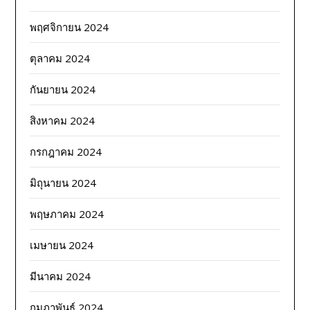
พฤศจิกายน 2024
ตุลาคม 2024
กันยายน 2024
สิงหาคม 2024
กรกฎาคม 2024
มิถุนายน 2024
พฤษภาคม 2024
เมษายน 2024
มีนาคม 2024
กุมภาพันธ์ 2024