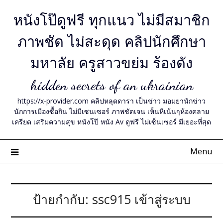
Skip
หนังโป๊ดูฟรี ทุกแนว ไม่มีสมาชิก
to
content
ภาพชัด ไม่สะดุด คลิปนักศึกษา
มหาลัย ครูสาวขย่ม ร้องดัง
hidden secrets of an ukrainian
https://x-provider.com คลิปหลุดดารา เป็นข่าว มอมยานักข่าว
นักการเมืองซื้อกิน ไม่มีเซนเซอร์ ภาพชัดเจน เห็นหีเน้นๆห้องคลาย
เครียด เสริมความสุข หนังโป๊ หนัง Av ดูฟรี ไม่เซ็นเซอร์ มีเยอะที่สุด
Menu
ป้ายกำกับ:
ssc915 เข้าสู่ระบบ