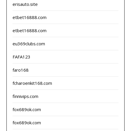
erisauto.site
etbet16888.com
etbet16888.com
eu369clubs.com
FAFA123
faro168
fcharoenkit168.com
finnivips.com
fox689ok.com
fox689ok.com