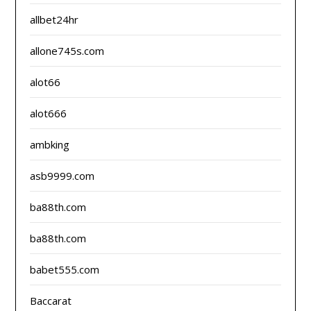
allbet24hr
allone745s.com
alot66
alot666
ambking
asb9999.com
ba88th.com
ba88th.com
babet555.com
Baccarat