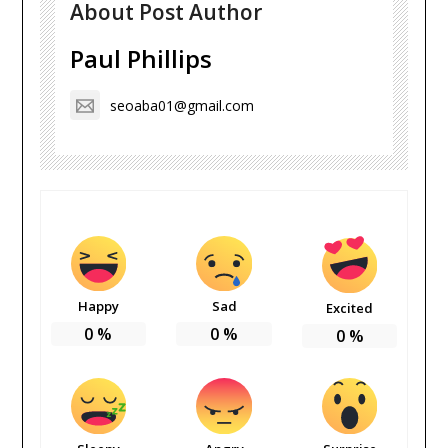
About Post Author
Paul Phillips
seoaba01@gmail.com
Happy
Sad
Excited
0
%
0
%
0
%