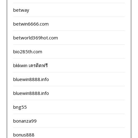
betway
betwin6666.com
betworld369hot.com
bio285th.com
bkkwin เครดิตฟรี
bluewin8888.info
bluewin8888.info
bng55
bonanza99
bonus888