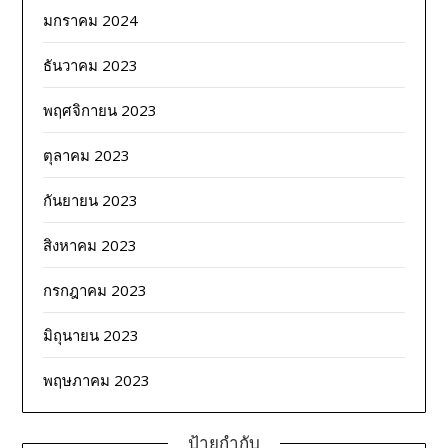
มกราคม 2024
ธันวาคม 2023
พฤศจิกายน 2023
ตุลาคม 2023
กันยายน 2023
สิงหาคม 2023
กรกฎาคม 2023
มิถุนายน 2023
พฤษภาคม 2023
ป้ายกำกับ