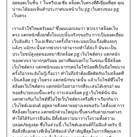
สุดยอดเว็บชั้น 1 ในทวีปเอเชีย สล็อตเว็บตรงที่ดีเยี่ยมที่สุด คุณ
น่าจะได้มองเห็นคำประกาศบนหน้าเว็บ pg เว็บตรงของ pg
เว็บตรง
เราแล้วใช่ไหมครับผม? ซึ่งผมบอกเลยว่า พวกเราสล็อตเว็บ
ตรง แตกหนักตั้งอกตั้งใจแบบนั้นจริงๆขอรับ การเป็นยอดเยี่ยม
เว็บอันดับ 1 ในเอเชียบางครั้งก็อาจจะมองเป็นเรื่องฝันลมๆ
แล้งๆ แม้กระนั้นหากพวกเราสามารถทำได้ล่ะก็ มันจะเป็น
ประโยชน์สูงสุดของสมาชิกสล็อต pg เว็บไซต์ตรง แตกหนัก
ของพวกเรามากๆครับผม อย่างที่ผมบอกไป ในขณะนี้มีสล็อต
เว็บไซต์ตรง แตกหนักเยอะมากๆคนไม่ใช่น้อยที่เป็นมือใหม่บาง
ครั้งก็อาจจะยังไม่รู้เรื่องว่า ทำไมถึงจำต้องยึดติดกับเว็บสล็อตที่
เป็นสล็อต pg เว็บตรง แตกหนักขนาดนั้น แล้วเว็บไซต์ที่ไม่ใช่
สล็อตเว็บไซต์ตรง แตกหนักไม่สามารถที่จะเล่นได้เหรอ? ผม
ขออธิบายแบบนี้นะครับ การเล่นสล็อต pg เว็บไซต์นั่น มัน
แตกต่างกับเว็บไซต์ที่ไม่ใช่เว็บไซต์ตรงหรือที่เราเรียกกันว่า
เว็บไซต์เอเย่นต์ อยู่หลายสิ่งหลายอย่างเลยขอรับ ไล่ตั้งแต่ การ
ที่สล็อตเว็บตรง แตกหนักส่วนใหญ่จะขึ้นตรงกับค่ายเกมต่างๆ
ทำให้ได้รับการยืนยัน มีทั้งยังความน่าวางใจรวมทั้งความ
ปลอดภัยสูงสุด ซึ่งในส่วนนี้ เว็บไซต์เอเย่นต์ก็ไม่มีแล้วครับ นี่
คือสิ่งที่แตกต่างที่เห็นได้ชัดแล้วก็สำคัญที่สุดในการที่คุณควร