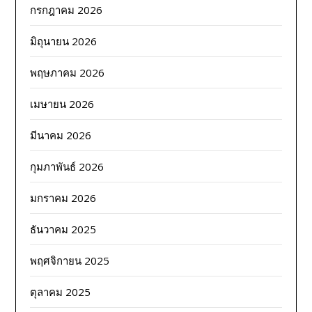
กรกฎาคม 2026
มิถุนายน 2026
พฤษภาคม 2026
เมษายน 2026
มีนาคม 2026
กุมภาพันธ์ 2026
มกราคม 2026
ธันวาคม 2025
พฤศจิกายน 2025
ตุลาคม 2025