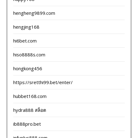
hengheng9899.com
hengjing168
hi6bet.com
hiso8888s.com
hongkong456
https://sretthi99.bet/enter/
hubbet168.com
hydra888 สล็อต
ib888pro.bet
infyplus888.com