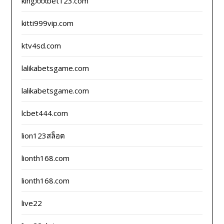
kingxxxbet123.com
kitti999vip.com
ktv4sd.com
lalikabetsgame.com
lalikabetsgame.com
lcbet444.com
lion123สล็อต
lionth168.com
lionth168.com
live22