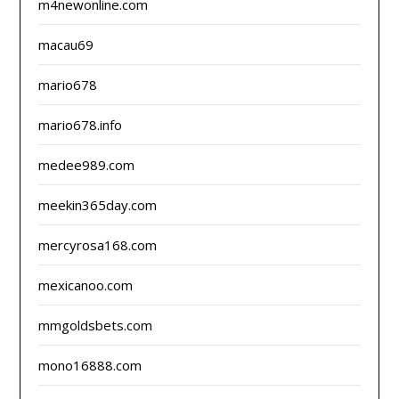
m4newonline.com
macau69
mario678
mario678.info
medee989.com
meekin365day.com
mercyrosa168.com
mexicanoo.com
mmgoldsbets.com
mono16888.com