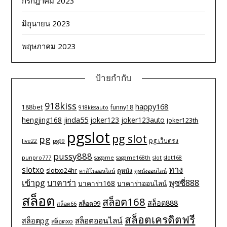
กรกฎาคม 2023
มิถุนายน 2023
พฤษภาคม 2023
ป้ายกำกับ
918kiss
happy168
188bet
funny18
918kissauto
jinda55
hengjing168
joker123
joker123auto
joker123th
pgslot
pg slot
pg
pg เว็บตรง
live22
pg99
pussy888
punpro777
sagame
sagame168th
slot
slot168
ทาง
slotxo
slotxo24hr
ดูหนัง
คาสิโนออนไลน์
ดูหนังออนไลน์
เข้าpg
บาคาร่า
พุซซี่888
บาคาร่า168
บาคาร่าออนไลน์
สล็อต
สล็อต168
สล็อต888
สล็อต99
สล็อต66
สล็อตเครดิตฟรี
สล็อตออนไลน์
สล็อตpg
สล็อตxo