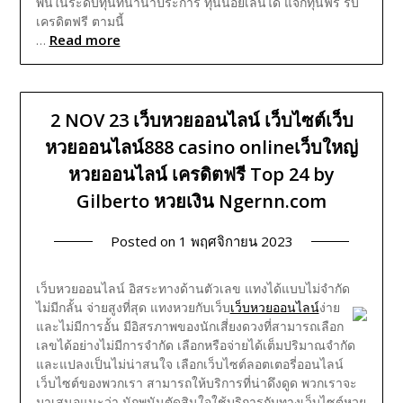
พันในระดับทุนที่นานาประการ ทุนน้อยเล่นได้ แจกทุนฟรี รับ
เครดิตฟรี ตามนี้
Read more
…
2 NOV 23 เว็บหวยออนไลน์ เว็บไซต์เว็บ
หวยออนไลน์888 casino onlineเว็บใหญ่
หวยออนไลน์ เครดิตฟรี Top 24 by
Gilberto หวยเงิน Ngernn.com
Posted on
1 พฤศจิกายน 2023
เว็บหวยออนไลน์ อิสระทางด้านตัวเลข แทงได้แบบไม่จำกัด
ไม่มีกลั้น จ่ายสูงที่สุด
แทงหวยกับเว็บ
เว็บหวยออนไลน์
ง่าย
และไม่มีการอั้น มีอิสรภาพของนักเสี่ยงดวงที่สามารถเลือก
เลขได้อย่างไม่มีการจำกัด เลือกหรือจ่ายได้เต็มปริมาณจำกัด
และแปลงเป็นไม่น่าสนใจ เลือกเว็บไซต์ลอตเตอรี่ออนไลน์
เว็บไซต์ของพวกเรา สามารถให้บริการที่น่าดึงดูด พวกเราจะ
มาเสนอแนะว่า นักพนันตัดสินใจใช้บริการกับทางเว็บไซต์หวย