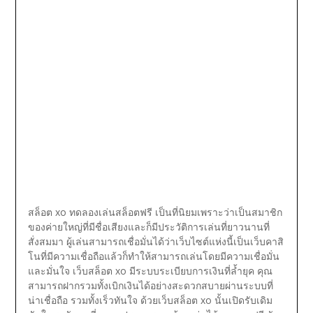
สล็อต xo ทดลองเล่นสล็อตฟรี เป็นที่นิยมเพราะว่าเป็นสมาชิก
ของค่ายใหญ่ที่มีชื่อเสียงและก็มีประวัติการเล่นที่ยาวนานที่
สั่งสมมา ผู้เล่นสามารถเชื่อมั่นได้ว่าเว็บไซต์แห่งนี้เป็นเว็บคาสิ
โนที่มีความเชื่อถือแล้วก็ทำให้สามารถเล่นโดยมีความเชื่อมั่น
และมั่นใจ
เว็บสล็อต xo มีระบบระเบียบการเงินที่ล้ำยุค คุณ
สามารถฝากรวมทั้งเบิกเงินได้อย่างสะดวกสบายผ่านระบบที่
น่าเชื่อถือ รวมทั้งเร็วทันใจ ด้วยเว็บสล็อต xo นั้นเปิดรับเดิม