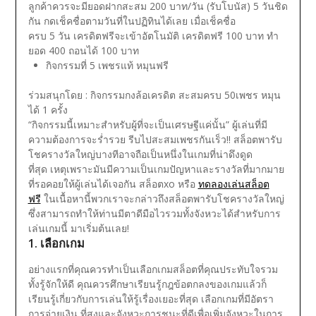
ลูกค้าควรจะมียอดฝากสะสม 200 บาท/วัน (รับโบนัส) 5 วันชิด
กัน กดเช็คชื่อตามวันที่ในปฏิทินได้เลย เมื่อเช็คชื่อ
ครบ 5 วัน เครดิตฟรีจะเข้าอัตโนมัติ เครดิตฟรี 100 บาท ทำ
ยอด 400 ถอนได้ 100 บาท
กิจกรรมที่ 5 เพชรแท้ หมุนฟรี
ร่วมสนุกโดย : กิจกรรมกงล้อเครดิต สะสมครบ 50เพชร หมุน
ได้ 1 ครั้ง
“กิจกรรมนี้เหมาะสำหรับผู้ที่จะเป็นเศรษฐีแค่นั้น” ผู้เล่นที่มี
ความต้องการจะร่ำรวย รีบไปสะสมเพชรกันเร็ว!!
สล็อตพารับ
โชครางวัลใหญ่บางทีอาจถือเป็นหนึ่งในเกมที่น่าดึงดูด
ที่สุด เหตุเพราะมันมีความเป็นเกมปัญหาและรางวัลที่มากมาย
ที่รอคอยให้ผู้เล่นได้เจอกัน สล็อตxo หรือ
ทดลองเล่นสล็อต
ฟรี
ในเนื้อหานี้พวกเราจะกล่าวถึงสล็อตพารับโชครางวัลใหญ่
ซึ่งสามารถทำให้ท่านมีตาดีมือไวรวมทั้งจังหวะได้สำหรับการ
เล่นเกมนี้ มาเริ่มต้นเลย!
1. เลือกเกม
อย่างแรกที่คุณควรทำเป็นเลือกเกมสล็อตที่คุณประทับใจรวม
ทั้งรู้จักให้ดี คุณควรศึกษาเรียนรู้กฎข้อตกลงของเกมแล้วก็
เรียนรู้เกี่ยวกับการเล่นให้รู้เรื่องเยอะที่สุด เลือกเกมที่มีอัตรา
การจ่ายเงิน ที่สูงและจังหวะการชนะที่ดีเพื่อเพิ่มจังหวะในการ