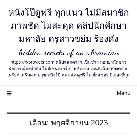
Skip
หนังโป๊ดูฟรี ทุกแนว ไม่มีสมาชิก
to
content
ภาพชัด ไม่สะดุด คลิปนักศึกษา
มหาลัย ครูสาวขย่ม ร้องดัง
hidden secrets of an ukrainian
https://x-provider.com คลิปหลุดดารา เป็นข่าว มอมยานักข่าว
นักการเมืองซื้อกิน ไม่มีเซนเซอร์ ภาพชัดเจน เห็นหีเน้นๆห้องคลาย
เครียด เสริมความสุข หนังโป๊ หนัง Av ดูฟรี ไม่เซ็นเซอร์ มีเยอะที่สุด
Menu
เดือน:
พฤศจิกายน 2023