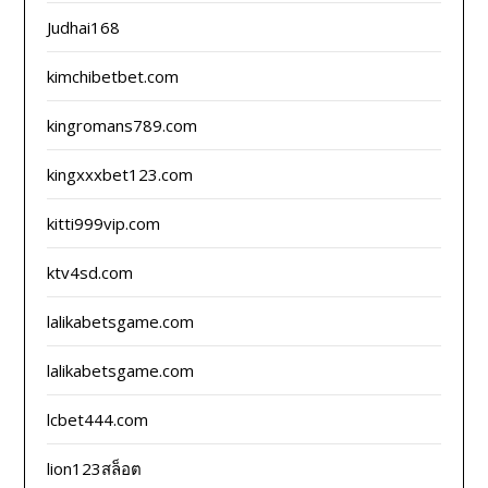
Judhai168
kimchibetbet.com
kingromans789.com
kingxxxbet123.com
kitti999vip.com
ktv4sd.com
lalikabetsgame.com
lalikabetsgame.com
lcbet444.com
lion123สล็อต