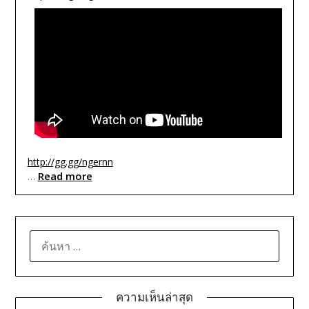
http://gg.gg/ngernn
Read more
…
ค้นหา
สำหรับ:
ความเห็นล่าสุด