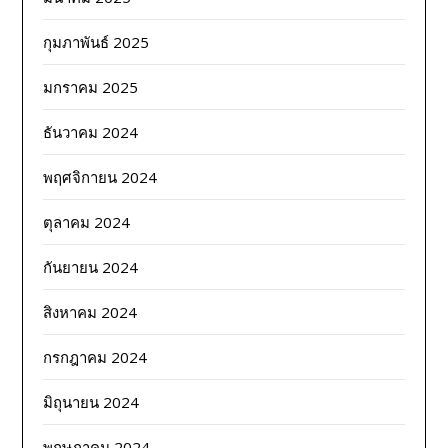
กุมภาพันธ์ 2025
มกราคม 2025
ธันวาคม 2024
พฤศจิกายน 2024
ตุลาคม 2024
กันยายน 2024
สิงหาคม 2024
กรกฎาคม 2024
มิถุนายน 2024
พฤษภาคม 2024