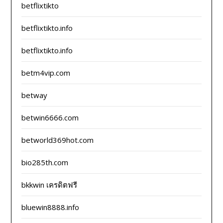
betflixtikto
betflixtikto.info
betflixtikto.info
betm4vip.com
betway
betwin6666.com
betworld369hot.com
bio285th.com
bkkwin เครดิตฟรี
bluewin8888.info