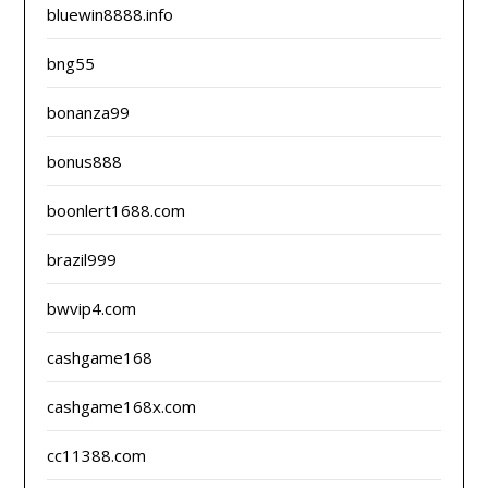
bluewin8888.info
bng55
bonanza99
bonus888
boonlert1688.com
brazil999
bwvip4.com
cashgame168
cashgame168x.com
cc11388.com