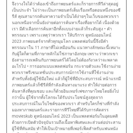
จึงวางใจได้ว่าต้องเข้าถึงภาพยนตร์และก็รายการทีวีล่าสุดอยู่
เป็นประจำ ไม่ว่าจะเป็นภาพยนตร์เต็มเรื่องหรือตอนหนึ่งของซี
รีส์ คุณสามารถค้นหาความจำเป็นได้ง่ายๆในเว็บของพวกเรา
นอกเหนือจากนั้นยังง่ายต่อการค้นหาเรื่องที่อยากได้ เนื่องด้วย
เรา มีตัวเลือกการค้นหาอีกทั้งแบบง่ายแล้วก็ระดับสูง
• คำ
พรรณนา เพราะเหตุว่าพวกเรา ให้บริการ ดูหนังออนไลน์
2023 ภาพยนตร์จากทั่วทุกมุมโลก แพลตฟอร์มนี้จึงมีคำ
พรรณนาใน 11 ภาษาที่ไม่เหมือนกัน แนวทางลักษณะนี้เหมาะ
กับผู้ใดก็ตามที่ภาษาหลักไม่ใช่ภาษาอังกฤษ เพราะว่าพวกเขา
ยังสามารถเพลินกับภาพยนตร์ได้โดยไม่ต้องกังวลว่าจะพลาด
อะไรไป
• การออกแบบแพลตฟอร์ม กระจายตัวและใช้งานง่าย
พวกเราพรีเซนเทชั่นประสบการณ์การใช้งานที่ใช้งานง่าย
สำหรับทั้งยังผู้ใช้มือใหม่ แล้วก็ผู้ใช้ที่มีประสบการณ์ หน้าแรกมี
ภาพยนตร์แล้วก็ซีรีส์ที่กำลังเดินทางมาแรง ทำให้ง่ายต่อการ
ค้นหาสิ่งที่คุณชอบ และก็ด้วยอินเทอร์เฟซภาษาไทยโดยยิ่งไป
กว่านั้น ผู้ใช้จากทั้งโลกจะได้รับประโยชน์สูงสุดจาก
ประสบการณ์ในเว็บไซต์ของพวกเรา
สำหรับใครก็ช่างที่กำลัง
มองหาภาพยนตร์และรายการทีวีไทยที่ได้รับการคัดสรร
movieskub ดูหนังออนไลน์ 2023 เป็นแพลตฟอร์มในอุดมคติ
ด้วยการเปิดตัวปัจจุบันรวมถึงเนื้อหาพิเศษและส่วนต่อประสาน
ผู้ใช้ที่ทันสมัย ทำให้เป็นเป้าหมายที่เพอร์เฟ็คสำหรับแฟนหนัง