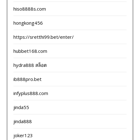
hiso8888s.com
hongkong456
https://sretthi99.bet/enter/
hubbet168.com
hydra888 สล็อต
ib888pro.bet
infyplus888.com
jinda55
jinda888
joker123