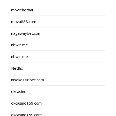
moviehdthai
moza888.com
nagawaybet.com
nbwin.me
nbwin.me
Netflix
niseko168bet.com
okcasino
okcasino159.com
okcasino159.com