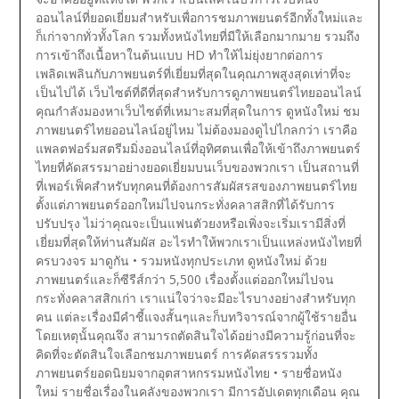
ออนไลน์ที่ยอดเยี่ยมสำหรับเพื่อการชมภาพยนตร์อีกทั้งใหม่และ
ก็เก่าจากทั่วทั้งโลก รวมทั้งหนังไทยที่มีให้เลือกมากมาย รวมถึง
การเข้าถึงเนื้อหาในต้นแบบ HD ทำให้ไม่ยุ่งยากต่อการ
เพลิดเพลินกับภาพยนตร์ที่เยี่ยมที่สุดในคุณภาพสูงสุดเท่าที่จะ
เป็นไปได้
เว็บไซต์ที่ดีที่สุดสำหรับการดูภาพยนตร์ไทยออนไลน์
คุณกำลังมองหาเว็บไซต์ที่เหมาะสมที่สุดในการ ดูหนังใหม่ ชม
ภาพยนตร์ไทยออนไลน์อยู่ไหม ไม่ต้องมองดูไปไกลกว่า เราคือ
แพลตฟอร์มสตรีมมิ่งออนไลน์ที่อุทิศตนเพื่อให้เข้าถึงภาพยนตร์
ไทยที่คัดสรรมาอย่างยอดเยี่ยมบนเว็บของพวกเรา เป็นสถานที่
ที่เพอร์เฟ็คสำหรับทุกคนที่ต้องการสัมผัสรสของภาพยนตร์ไทย
ตั้งแต่ภาพยนตร์ออกใหม่ไปจนกระทั่งคลาสสิกที่ได้รับการ
ปรับปรุง ไม่ว่าคุณจะเป็นแฟนตัวยงหรือเพิ่งจะเริ่มเรามีสิ่งที่
เยี่ยมที่สุดให้ท่านสัมผัส อะไรทำให้พวกเราเป็นแหล่งหนังไทยที่
ครบวงจร มาดูกัน
• รวมหนังทุกประเภท ดูหนังใหม่ ด้วย
ภาพยนตร์และก็ซีรีส์กว่า 5,500 เรื่องตั้งแต่ออกใหม่ไปจน
กระทั่งคลาสสิกเก่า เราแน่ใจว่าจะมีอะไรบางอย่างสำหรับทุก
คน แต่ละเรื่องมีคำชี้แจงสั้นๆและก็บทวิจารณ์จากผู้ใช้รายอื่น
โดยเหตุนั้นคุณจึง สามารถตัดสินใจได้อย่างมีความรู้ก่อนที่จะ
คิดที่จะตัดสินใจเลือกชมภาพยนตร์ การคัดสรรรวมทั้ง
ภาพยนตร์ยอดนิยมจากอุตสาหกรรมหนังไทย
• รายชื่อหนัง
ใหม่
รายชื่อเรื่องในคลังของพวกเรา มีการอัปเดตทุกเดือน คุณ