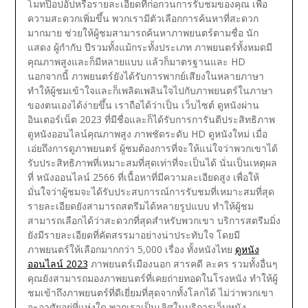
โมทป๊อปอัปหรือรายละเอียดที่ก่อกวนการรับชมของคุณ เพื่อ
ความสะดวกเพิ่มขึ้น พวกเรามีตัวเลือกการค้นหาที่สะดวก
มากมาย ช่วยให้ผู้ชมสามารถค้นหาภาพยนตร์ตามชื่อ นัก
แสดง ผู้กำกับ ปีรวมทั้งแม้กระทั้งประเภท ภาพยนตร์ทั้งหมดมี
คุณภาพสูงและก็มีหลายแบบ แล้วก็มาตรฐานและ HD
นอกจากนี้ ภาพยนตร์ยังได้รับการพากย์เสียงในหลายภาษา
ทำให้ผู้ชมเข้าใจและก็เพลิดเพลินใจไปกับภาพยนตร์ในภาษา
ของตนเองได้ง่ายขึ้น เราถือได้ว่าเป็น เว็บไซต์ ดูหนังผ่าน
อินเตอร์เน็ต 2023 ที่มีชื่อและก็ได้รับการการันตีประสิทธิภาพ
ดูหนังออนไลน์คุณภาพสูง ภาพชัดระดับ HD ดูหนังใหม่
เมื่อ
เอ่ยถึงการดูภาพยนตร์ ผู้ชมต้องการที่จะให้แน่ใจว่าพวกเขาได้
รับประสิทธิภาพที่เหมาะสมที่สุดเท่าที่จะเป็นได้ นั่นเป็นเหตุผล
ที่ หนังออนไลน์ 2566 ที่เนื้อหาที่มีความละเอียดสูง เพื่อให้
มั่นใจว่าผู้ชมจะได้รับประสบการณ์การรับชมที่เหมาะสมที่สุด
รายละเอียดยังสามารถสตรีมได้หลายรูปแบบ ทำให้ผู้ชม
สามารถเลือกได้ว่าสะดวกที่สุดสำหรับพวกเขา บริการสตรีมมิ่ง
ยังมีรายละเอียดที่คัดสรรมาอย่างน่าประทับใจ โดยมี
ภาพยนตร์ให้เลือกมากกว่า 5,000 เรื่อง ทั้งหนังไทย
ดูหนัง
ออนไลน์ 2023
ภาพยนตร์เมืองนอก สารคดี ละคร รวมทั้งอื่นๆ
คุณยังสามารถมองภาพยนตร์ที่เคยถ่ายทอดในโรงหนัง ทำให้ผู้
ชมเข้าถึงภาพยนตร์ที่ดีเยี่ยมที่สุดจากทั้งโลกได้ ไม่ว่าพวกเขา
จะอาศัยอยู่ที่แห่งใด พวกเราเป็นเลิศในบริการเว็บหนัง