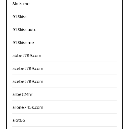
8lots.me
918kiss
918kissauto
918kissme
abbet789.com
acebet789.com
acebet789.com
allbet24hr
allone745s.com
alot66