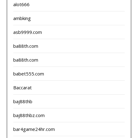
alot666
ambking
asb9999.com
ba88th.com
ba88th.com
babet555.com
Baccarat
baj88thb
baj88thbz.com
bar4game24hr.com