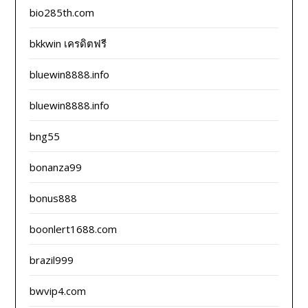
bio285th.com
bkkwin เครดิตฟรี
bluewin8888.info
bluewin8888.info
bng55
bonanza99
bonus888
boonlert1688.com
brazil999
bwvip4.com