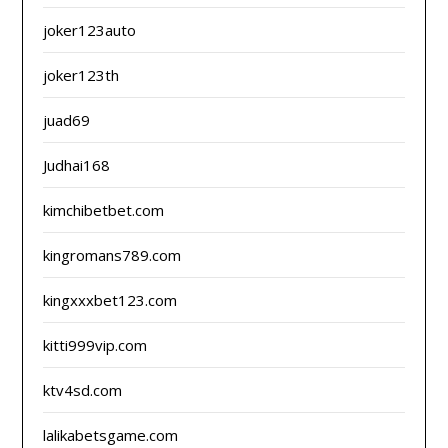
joker123auto
joker123th
juad69
Judhai168
kimchibetbet.com
kingromans789.com
kingxxxbet123.com
kitti999vip.com
ktv4sd.com
lalikabetsgame.com