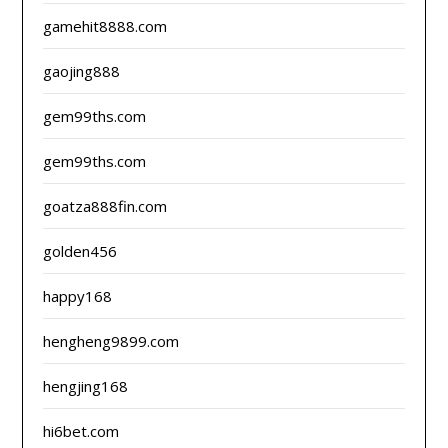
gamehit8888.com
gaojing888
gem99ths.com
gem99ths.com
goatza888fin.com
golden456
happy168
hengheng9899.com
hengjing168
hi6bet.com