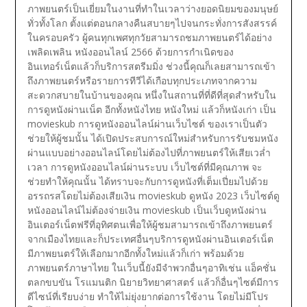
ภาพยนตร์เป็นเยี่ยมในงานที่ทำในเวลาว่างยอดนิยมของมนุษย์
ทั่วทั้งโลก ตั้งแต่ตอนกลางคืนสบายๆไปจนกระทั่งการสังสรรค์
ในครอบครัว ผู้คนทุกเพศทุกวัยสามารถชมภาพยนตร์ได้อย่าง
เพลิดเพลิน หนังออนไลน์ 2566 ด้วยการกำเนิดของ
อินเทอร์เน็ตแล้วก็บริการสตรีมมิ่ง ช่วงนี้คุณก็เลยสามารถเข้า
ถึงภาพยนตร์หรือรายการทีวีได้เกือบทุกประเภทจากความ
สะดวกสบายในบ้านของคุณ หนึ่งในสถานที่ที่ดีที่สุดสำหรับใน
การดูหนังผ่านเน็ต อีกทั้งหนังไทย หนังใหม่ แล้วก็หนังเก่า เป็น
movieskub การดูหนังออนไลน์ผ่านเว็บไซต์ ของเราเป็นตัว
ช่วยให้ผู้ชมนั้น ได้เปิดประสบการณ์ใหม่สำหรับการรับชมหนัง
ผ่านแบบอย่างออนไลน์โดยไม่ต้องไปที่ภาพยนตร์ให้เสียเวล่ำ
เวลา การดูหนังออนไลน์ผ่านระบบ เว็บไซต์ที่มีคุณภาพ จะ
ช่วยทำให้คุณนั้น ได้ทราบจะกับการดูหนังที่เต็มเปี่ยมไปด้วย
อรรถรสโดยไม่ต้องเสียเงิน
movieskub ดูหนัง 2023 เว็บไซต์ดู
หนังออนไลน์ไม่ต้องจ่ายเงิน
movieskub เป็นเว็บดูหนังผ่าน
อินเตอร์เน็ตฟรีที่อุทิศตนเพื่อให้ผู้ชมสามารถเข้าถึงภาพยนตร์
จากเมืองไทยและก็ประเทศอื่นๆบริการดูหนังผ่านอินเตอร์เน็ต
มีภาพยนตร์ให้เลือกมากอีกทั้งใหม่แล้วก็เก่า พร้อมด้วย
ภาพยนตร์ภาษาไทย ในเว็บนี้ยังมีจำพวกอื่นๆอาทิเช่น แอ็คชั่น
ตลกขบขัน โรแมนติก นิยายวิทยาศาสตร์ แล้วก็อื่นๆไซต์มีการ
ดีไซน์ที่เรียบง่าย ทำให้ไม่ยุ่งยากต่อการใช้งาน โดยไม่มีโปร