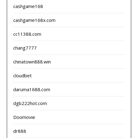
cashgame168
cashgame168x.com
cc11388.com
chang7777
chinatown888.win
cloudbet
daruma1688.com
dgb222hot.com
Doomovie
dr888