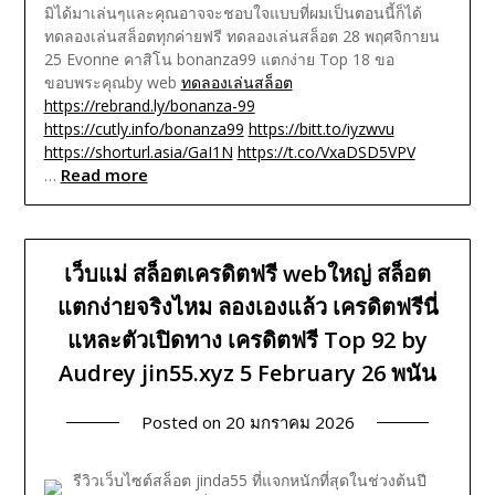
มิได้มาเล่นๆและคุณอาจจะชอบใจแบบที่ผมเป็นตอนนี้ก็ได้
ทดลองเล่นสล็อตทุกค่ายฟรี ทดลองเล่นสล็อต 28 พฤศจิกายน
25 Evonne คาสิโน bonanza99 แตกง่าย Top 18
ขอ
ขอบพระคุณby web
ทดลองเล่นสล็อต
https://rebrand.ly/bonanza-99
https://cutly.info/bonanza99
https://bitt.to/iyzwvu
https://shorturl.asia/GaI1N
https://t.co/VxaDSD5VPV
Read more
…
เว็บแม่ สล็อตเครดิตฟรี webใหญ่ สล็อต
แตกง่ายจริงไหม ลองเองแล้ว เครดิตฟรีนี่
แหละตัวเปิดทาง เครดิตฟรี Top 92 by
Audrey jin55.xyz 5 February 26 พนัน
Posted on
20 มกราคม 2026
รีวิวเว็บไซต์สล็อต jinda55 ที่แจกหนักที่สุดในช่วงต้นปี