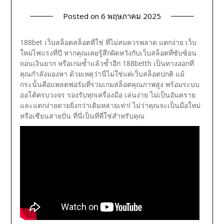
Posted on
6 พฤษภาคม 2025
188bet เว็บสล็อตสล็อตที่ใช่ ที่ไม่สมควรพลาด แตกง่าย เว็บ
ใหม่ไฟแรงที่ปี
หากคุณเคยรู้สึกผิดหวังกับเว็บสล็อตที่ซับซ้อน
ถอนเงินยาก หรือเกมซ้ำแล้วซ้ำอีก 188betth เป็นทางออกที่
คุณกำลังมองหา ด้วยเหตุว่านี่ไม่ใช่แค่เว็บสล็อตปกติ แม้
กระนั้นคือแพลตฟอร์มที่รวมเกมสล็อตคุณภาพสูง พร้อมระบบ
ออโต้ครบวงจร รองรับทุกเครื่องมือ เล่นง่าย ไม่เป็นอันตราย
และแตกง่ายดายยิ่งกว่าเดิมหลายเท่า! ไม่ว่าคุณจะเป็นมือใหม่
หรือเซียนสายปั่น ที่นี่เป็นที่ที่ใช่สำหรับคุณ