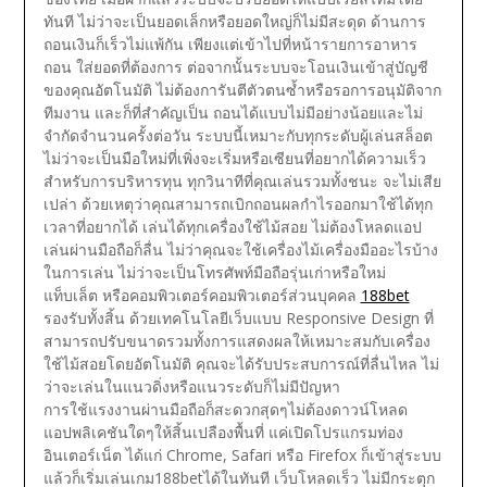
ทันที ไม่ว่าจะเป็นยอดเล็กหรือยอดใหญ่ก็ไม่มีสะดุด
ด้านการ
ถอนเงินก็เร็วไม่แพ้กัน เพียงแต่เข้าไปที่หน้ารายการอาหาร
ถอน ใส่ยอดที่ต้องการ ต่อจากนั้นระบบจะโอนเงินเข้าสู่บัญชี
ของคุณอัตโนมัติ ไม่ต้องการันตีตัวตนซ้ำหรือรอการอนุมัติจาก
ทีมงาน และก็ที่สำคัญเป็น ถอนได้แบบไม่มีอย่างน้อยและไม่
จำกัดจำนวนครั้งต่อวัน ระบบนี้เหมาะกับทุกระดับผู้เล่นสล็อต
ไม่ว่าจะเป็นมือใหม่ที่เพิ่งจะเริ่มหรือเซียนที่อยากได้ความเร็ว
สำหรับการบริหารทุน ทุกวินาทีที่คุณเล่นรวมทั้งชนะ จะไม่เสีย
เปล่า ด้วยเหตุว่าคุณสามารถเบิกถอนผลกำไรออกมาใช้ได้ทุก
เวลาที่อยากได้
เล่นได้ทุกเครื่องใช้ไม้สอย ไม่ต้องโหลดแอป
เล่นผ่านมือถือก็ลื่น
ไม่ว่าคุณจะใช้เครื่องไม้เครื่องมืออะไรบ้าง
ในการเล่น ไม่ว่าจะเป็นโทรศัพท์มือถือรุ่นเก่าหรือใหม่
แท็บเล็ต หรือคอมพิวเตอร์คอมพิวเตอร์ส่วนบุคคล
188bet
รองรับทั้งสิ้น ด้วยเทคโนโลยีเว็บแบบ Responsive Design ที่
สามารถปรับขนาดรวมทั้งการแสดงผลให้เหมาะสมกับเครื่อง
ใช้ไม้สอยโดยอัตโนมัติ คุณจะได้รับประสบการณ์ที่ลื่นไหล ไม่
ว่าจะเล่นในแนวดิ่งหรือแนวระดับก็ไม่มีปัญหา
การใช้แรงงานผ่านมือถือก็สะดวกสุดๆไม่ต้องดาวน์โหลด
แอปพลิเคชันใดๆให้สิ้นเปลืองพื้นที่ แค่เปิดโปรแกรมท่อง
อินเตอร์เน็ต ได้แก่ Chrome, Safari หรือ Firefox ก็เข้าสู่ระบบ
แล้วก็เริ่มเล่นเกม188betได้ในทันที เว็บโหลดเร็ว ไม่มีกระตุก