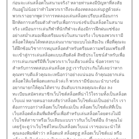
ก่อนจะเล่นสล็อตในสนามจริง?
หลายท่านคงมีปัญหาที่สงสัย
กันอยู่ไม่น้อยว่าทำไมพวกเราถึงจะต้องทดลองเล่นpgด้วยล่ะ
พวกเราอยากพูดว่าการทดลองเล่นสล็อตเปรียบเสมือนการ
ฝึกหัดการเตรียมตัวสำหรับเพื่อการแข่งขันปั่นสล็อตในสนาม
จริง เสมือนการเล่นกีฬาที่นักกีฬาจะต้องมีการฝึกฝนแซ่ซ้อง
อย่างสม่ำเสมอเพื่อเตรียมแข่งในสนามจริง เว็บของพวกเรามี
สล็อตให้คุณได้ทดสอบเล่นมากมายแบบไม่เสียเงิน เพื่อที่คุณจะ
ได้ฝึกซ้อมวิชาการหมุนสล็อตสำหรับตรียมความพร้อมเพรียงที่
จะเข้าสู่การเล่นสล็อตแบบเสียตังค์ สิทธิประโยชน์สำหรับเพื่อ
การเล่นเกมฟรีมีที่เว็บพวกเราเว็บเดียวแค่นั้น
ข้อควรทราบ
สำหรับการทดสอบเล่นสล็อต pg เรารับประกันได้เลยว่าหาก
คุณทราบดีแล้วคุณจะเหนือกว่าอย่างแน่นอน
ถ้าคุณอยากเล่น
สล็อตให้แจ็ตพ็อตแตกแล้วล่ะก็ พวกเรามีข้อแนะนำบางข้อ
อยากมายกให้คุณได้ทราบ อันดับแรกเลยคุณจะต้อง ลง
ทะเบียนสมัครสมาชิกเว็บไซต์สล็อตที่น่าไว้ใจรวมทั้งเป็นสล็อต
เว็บแม่ หลายคนอาจสงสัยว่าสล็อตเว็บไซต์แม่เป็นอย่างไร เรา
ต้องการบอกว่าสล็อตเว็บไซต์แม่เป็น สล็อตเว็บไซต์แท้ที่เป็น
เว็บสล็อตดั่งเดิมที่ผลิตขึ้นเพื่อสำหรับเล่นสล็อตโดยตรงไม่มี
เว็บไซต์สาขาหรือเว็บเลียนแบบราวกับเว็บไซต์อื่น ถ้าคุณไม่
เคยรู้จะดูว่าเว็บไซต์ไหนเป็นสล็อตเว็บแม่ เราขอแนะนำให้
คุณลองพิมพ์คำว่า สล็อตแท้ สล็อตpg สล็อตเว็บไซต์แม่ หรือ