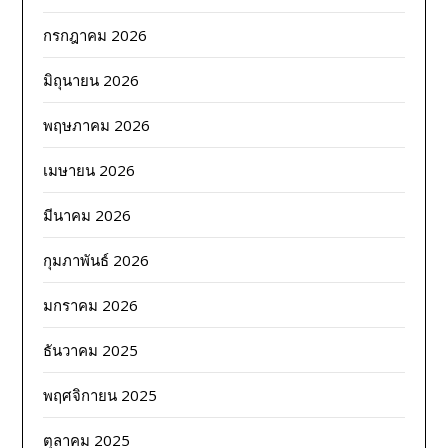
กรกฎาคม 2026
มิถุนายน 2026
พฤษภาคม 2026
เมษายน 2026
มีนาคม 2026
กุมภาพันธ์ 2026
มกราคม 2026
ธันวาคม 2025
พฤศจิกายน 2025
ตุลาคม 2025