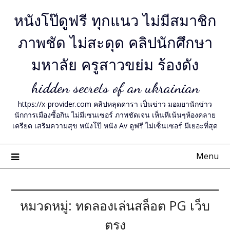
Skip
หนังโป๊ดูฟรี ทุกแนว ไม่มีสมาชิก
to
content
ภาพชัด ไม่สะดุด คลิปนักศึกษา
มหาลัย ครูสาวขย่ม ร้องดัง
hidden secrets of an ukrainian
https://x-provider.com คลิปหลุดดารา เป็นข่าว มอมยานักข่าว
นักการเมืองซื้อกิน ไม่มีเซนเซอร์ ภาพชัดเจน เห็นหีเน้นๆห้องคลาย
เครียด เสริมความสุข หนังโป๊ หนัง Av ดูฟรี ไม่เซ็นเซอร์ มีเยอะที่สุด
Menu
หมวดหมู่:
ทดลองเล่นสล็อต PG เว็บ
ตรง