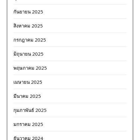
กันยายน 2025
สิงหาคม 2025
กรกฎาคม 2025
มิถุนายน 2025
พฤษภาคม 2025
เมษายน 2025
มีนาคม 2025
กุมภาพันธ์ 2025
มกราคม 2025
ธันวาคม 2024