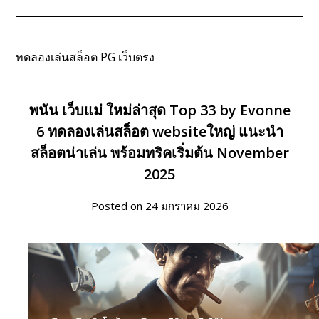
ทดลองเล่นสล็อต PG เว็บตรง
พนัน เว็บแม่ ใหม่ล่าสุด Top 33 by Evonne
6 ทดลองเล่นสล็อต websiteใหญ่ แนะนำ
สล็อตน่าเล่น พร้อมทริคเริ่มต้น November
2025
Posted on
24 มกราคม 2026