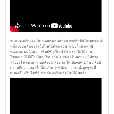
วันนั้นบังเอิญเจอเว็บ ทดลองเล่นสล็อต จากหัวข้อในฟอรั่มแห่ง
หนึ่ง เขียนสั้นๆว่า เว็บไซต์นี้พึ่งจะเปิด ระบบใหม่ แตกดี
ทดลองดู ผมก็เลยลองพิมพ์ชื่อเว็บเข้าไปตรงๆไม่ได้ผ่าน
โฆษณา มิได้มีโบนัสอะไรมาล่อใจ สมัครในลักษณะไม่คาด
หวังอะไรเลย แต่ภายหลังจากลองเล่นได้เพียงแค่ 2 วัน กลับมี
ความคิดว่า เออ เว็บนี้มันใช่กว่าที่คิดมาก กระทั่งทุกๆวันนี้
แปลงเป็นเว็บไซต์ที่เข้าเล่นทุกวี่วันอัตโนมัติไปแล้ว