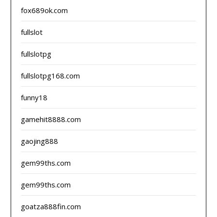
fox689ok.com
fullslot
fullslotpg
fullslotpg168.com
funny18
gamehit8888.com
gaojing888
gem99ths.com
gem99ths.com
goatza888fin.com