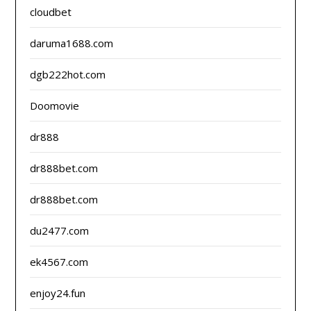
cloudbet
daruma1688.com
dgb222hot.com
Doomovie
dr888
dr888bet.com
dr888bet.com
du2477.com
ek4567.com
enjoy24.fun