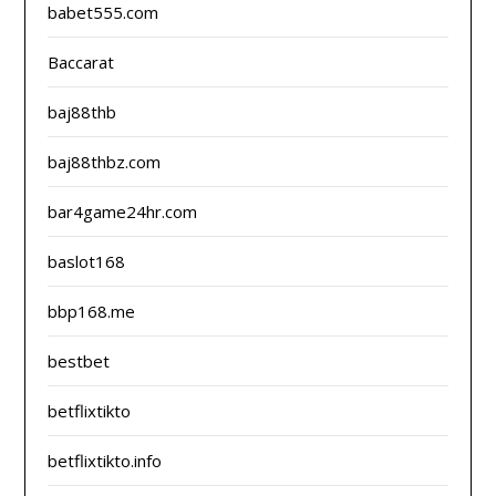
babet555.com
Baccarat
baj88thb
baj88thbz.com
bar4game24hr.com
baslot168
bbp168.me
bestbet
betflixtikto
betflixtikto.info