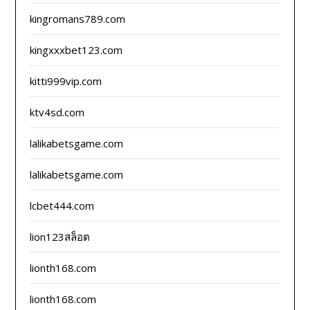
kingromans789.com
kingxxxbet123.com
kitti999vip.com
ktv4sd.com
lalikabetsgame.com
lalikabetsgame.com
lcbet444.com
lion123สล็อต
lionth168.com
lionth168.com