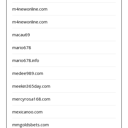
m4newonline.com
m4newonline.com
macau69
mario678
mario678.info
medee989.com
meekin365day.com
mercyrosa168.com
mexicanoo.com
mmgoldsbets.com