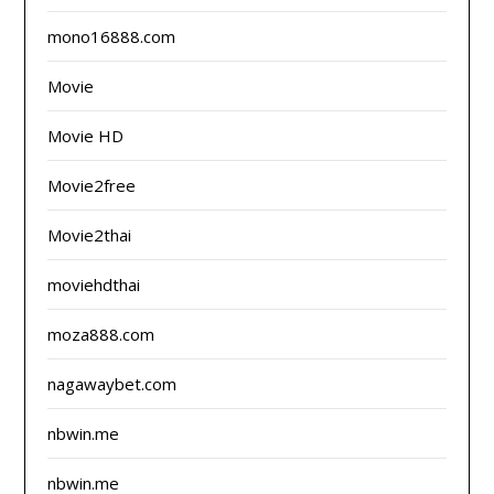
mono16888.com
Movie
Movie HD
Movie2free
Movie2thai
moviehdthai
moza888.com
nagawaybet.com
nbwin.me
nbwin.me