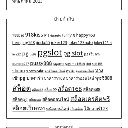
พฤษภาคม 2023
ป้ายกำกับ
918kiss
happy168
188bet
funny18
918kissauto
jinda55
hengjing168
joker123
joker123auto
joker123th
pgslot
pg slot
pg
pg เว็บตรง
live22
pg99
pussy888
punpro777
sagame
sagame168th
slot
slot168
ทาง
slotxo
slotxo24hr
ดูหนัง
คาสิโนออนไลน์
ดูหนังออนไลน์
เข้าpg
บาคาร่า
พุซซี่888
บาคาร่า168
บาคาร่าออนไลน์
สล็อต
สล็อต168
สล็อต888
สล็อต99
สล็อต66
สล็อตเครดิตฟรี
สล็อตออนไลน์
สล็อตpg
สล็อตxo
สล็อตเว็บตรง
โจ๊กเกอร์123
หนังออนไลน์
เว็บสล็อต
หมวดหมู่