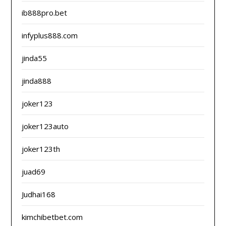
ib888pro.bet
infyplus888.com
jinda55
jinda888
joker123
joker123auto
joker123th
juad69
Judhai168
kimchibetbet.com