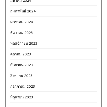
มีนาคม 2024
กุมภาพันธ์ 2024
มกราคม 2024
ธันวาคม 2023
พฤศจิกายน 2023
ตุลาคม 2023
กันยายน 2023
สิงหาคม 2023
กรกฎาคม 2023
มิถุนายน 2023