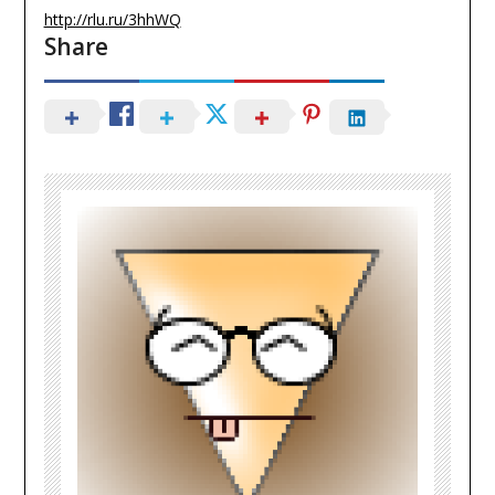
http://rlu.ru/3hhWQ
Share