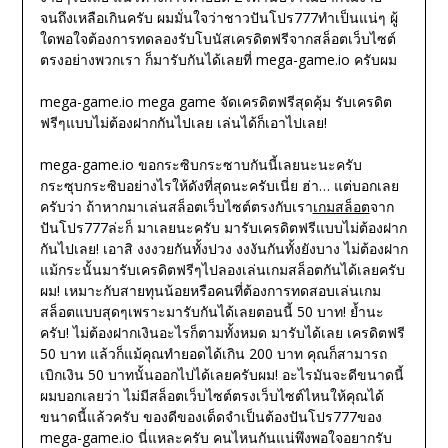
จนถึงเหลือเกินครับ ผมมั่นใจว่าชาวปันโปร777ทำเป็นแน่ๆ ผู้
ใดพอใจต้องการทดลองรับโบนัสเครดิตฟรีจากสล็อตเว็บไซต์
ตรงอย่างพวกเรา ก็มารับกันได้เลยที่ mega-game.io ครับผม
mega-game.io mega game จัดเครดิตฟรีสุดคุ้ม รับเครดิต
ฟรีๆแบบไม่ต้องฝากกันไปเลย เล่นได้ก็เอาไปเลย!
mega-game.io ขอกระซิบกระซาบกันนี้เลยนะนะครับ
กระซุบกระซิบอย่างไรให้ดังที่สุดนะครับเนี่ย ฮ่า… แต่บอกเลย
ครับว่า ถ้าหากมาเล่นสล็อตเว็บไซต์ตรงกับเรา
เกมสล็อต
จาก
ปันโปร777ล่ะก็ มาเลยนะครับ มารับเครดิตฟรีแบบไม่ต้องฝาก
กันไปเลย! เอาสิ งงงวยกันทั้งปวง งงงันกันทั้งยังบาง ไม่ต้องฝาก
แม้กระนั้นมารับเครดิตฟรีๆไปลองเล่นเกมสล็อตกันได้เลยครับ
ผม! เหมาะกับสายทุนน้อยหรือคนที่ต้องการทดสอบเล่นเกม
สล็อตแบบสุดๆเพราะมารับกันได้เลยตอนนี้ 50 บาท! ย้ำนะ
ครับ! ไม่ต้องฝากเงินอะไรก็ตามทั้งหมด มารับได้เลย เครดิตฟรี
50 บาท แล้วก็แม้คุณทำยอดได้เกิน 200 บาท คุณก็สามารถ
เบิกเงิน 50 บาทนั้นออกไปได้เลยครับผม! อะไรมันจะดีขนาดนี้
ผมบอกเลยว่า ไม่มีสล็อตเว็บไซต์ตรงเว็บไซต์ไหนให้คุณได้
ขนาดนี้แล้วครับ ของดีของเด็ดจำเป็นต้องปันโปร777ของ
mega-game.io นี่แหละครับ คนไหนกันแน่พึงพอใจอยากรับ