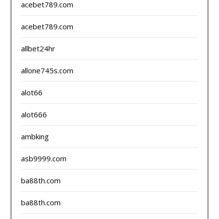
acebet789.com
acebet789.com
allbet24hr
allone745s.com
alot66
alot666
ambking
asb9999.com
ba88th.com
ba88th.com