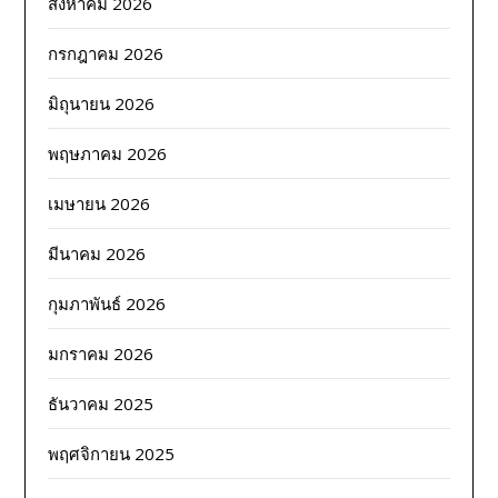
สิงหาคม 2026
กรกฎาคม 2026
มิถุนายน 2026
พฤษภาคม 2026
เมษายน 2026
มีนาคม 2026
กุมภาพันธ์ 2026
มกราคม 2026
ธันวาคม 2025
พฤศจิกายน 2025