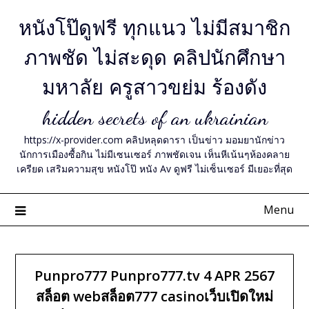
Skip
หนังโป๊ดูฟรี ทุกแนว ไม่มีสมาชิก
to
content
ภาพชัด ไม่สะดุด คลิปนักศึกษา
มหาลัย ครูสาวขย่ม ร้องดัง
hidden secrets of an ukrainian
https://x-provider.com คลิปหลุดดารา เป็นข่าว มอมยานักข่าว
นักการเมืองซื้อกิน ไม่มีเซนเซอร์ ภาพชัดเจน เห็นหีเน้นๆห้องคลาย
เครียด เสริมความสุข หนังโป๊ หนัง Av ดูฟรี ไม่เซ็นเซอร์ มีเยอะที่สุด
Menu
Punpro777 Punpro777.tv 4 APR 2567
สล็อต webสล็อต777 casinoเว็บเปิดใหม่