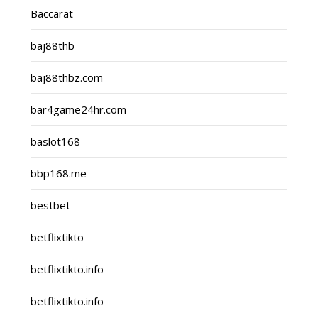
Baccarat
baj88thb
baj88thbz.com
bar4game24hr.com
baslot168
bbp168.me
bestbet
betflixtikto
betflixtikto.info
betflixtikto.info