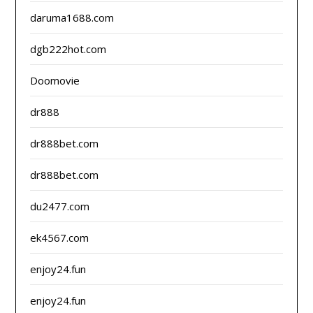
daruma1688.com
dgb222hot.com
Doomovie
dr888
dr888bet.com
dr888bet.com
du2477.com
ek4567.com
enjoy24.fun
enjoy24.fun