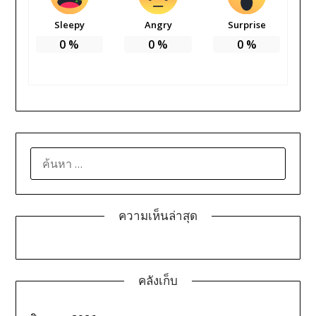
Sleepy
Angry
Surprise
0
%
0
%
0
%
ค้นหา
สำหรับ:
ความเห็นล่าสุด
คลังเก็บ