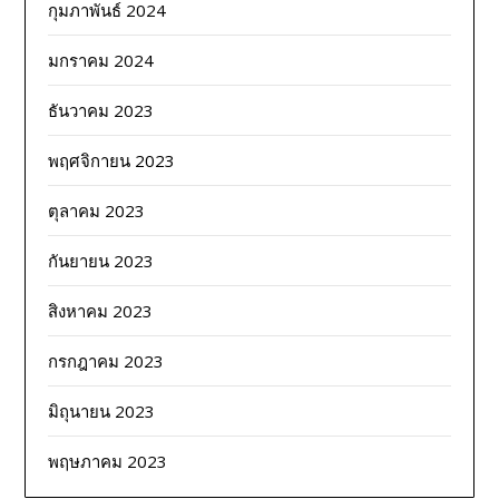
กุมภาพันธ์ 2024
มกราคม 2024
ธันวาคม 2023
พฤศจิกายน 2023
ตุลาคม 2023
กันยายน 2023
สิงหาคม 2023
กรกฎาคม 2023
มิถุนายน 2023
พฤษภาคม 2023