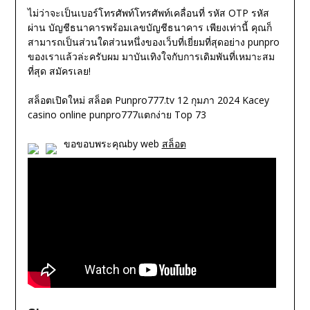
ไม่ว่าจะเป็นเบอร์โทรศัพท์โทรศัพท์เคลื่อนที่ รหัส OTP รหัส
ผ่าน บัญชีธนาคารพร้อมเลขบัญชีธนาคาร เพียงเท่านี้ คุณก็
สามารถเป็นส่วนใดส่วนหนึ่งของเว็บที่เยี่ยมที่สุดอย่าง punpro
ของเราแล้วล่ะครับผม มาบันเทิงใจกับการเดิมพันที่เหมาะสม
ที่สุด สมัครเลย!
สล็อตเปิดใหม่ สล็อต Punpro777.tv 12 กุมภา 2024 Kacey
casino online punpro777แตกง่าย Top 73
ขอขอบพระคุณby web
สล็อต