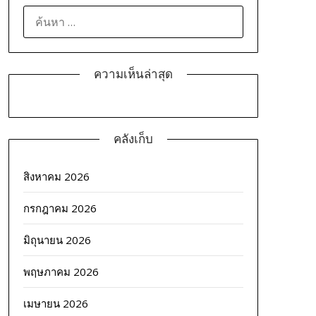
ค้นหา
สำหรับ:
ความเห็นล่าสุด
คลังเก็บ
สิงหาคม 2026
กรกฎาคม 2026
มิถุนายน 2026
พฤษภาคม 2026
เมษายน 2026