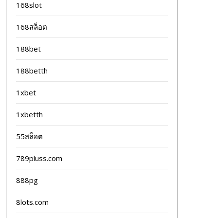
168slot
168สล็อต
188bet
188betth
1xbet
1xbetth
55สล็อต
789pluss.com
888pg
8lots.com