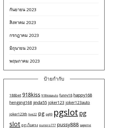
กันยายน 2023
สิงหาคม 2023
กรกฎาคม 2023
มิถุนายน 2023
พฤษภาคม 2023
ป้ายกำกับ
918kiss
happy168
188bet
funny18
918kissauto
jinda55
hengjing168
joker123
joker123auto
pgslot
pg
pg
joker123th
live22
pg99
slot
pussy888
pg เว็บตรง
punpro777
sagame