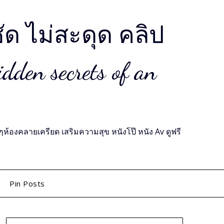
ัด ไม่สะดุด คลิป
en secrets of an
ๆห้องคลายเครียด เสริมความสุข หนังโป๊ หนัง Av ดูฟรี
Pin Posts