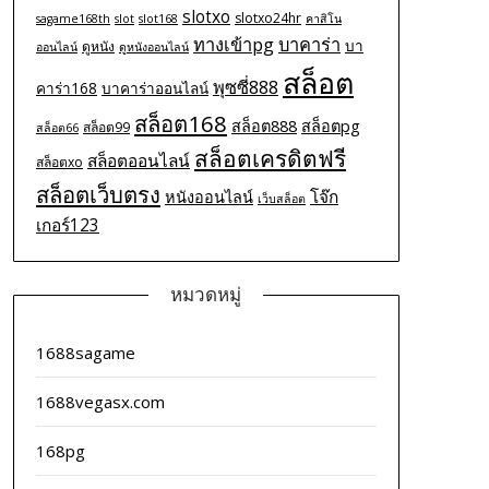
slotxo
slotxo24hr
sagame168th
slot
slot168
คาสิโน
ทางเข้าpg
บาคาร่า
บา
ดูหนัง
ออนไลน์
ดูหนังออนไลน์
สล็อต
พุซซี่888
คาร่า168
บาคาร่าออนไลน์
สล็อต168
สล็อต888
สล็อตpg
สล็อต99
สล็อต66
สล็อตเครดิตฟรี
สล็อตออนไลน์
สล็อตxo
สล็อตเว็บตรง
โจ๊ก
หนังออนไลน์
เว็บสล็อต
เกอร์123
หมวดหมู่
1688sagame
1688vegasx.com
168pg