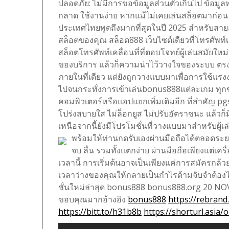
ปลอดภัย: ไม่มีการขอข้อมูลส่วนตัวเกินไป ข้อมูลท
กลาด ใช้งานง่าย หากแม้ไม่เคยเล่นสล็อตมาก่อน
ประเทศไทยพูดถึงมากที่สุดในปี 2025 สำหรับสาย
สล็อตของคุณ สล็อต888 เว็บไซต์เดียวที่โทรศัพท์เคลื่
สล็อตโทรศัพท์เคลื่อนที่ที่ตอบโจทย์ผู้เล่นสมัยใ
ของบริการ แล้วก็ความน่าไว้วางใจของระบบ ตรงนี
ภายในที่เดียว แต่ยังถูกวางแบบมาเพื่อการใช้แรง
ไปจนกระทั่งการเข้าเล่นbonus888แต่ละเกม ทุกข
คอมพิวเตอร์หรือแอปแยกเพิ่มเติมอีก
ที่สำคัญ p
โปร่งสบายใส ไม่ล็อกยูส ไม่ปรับอัตราชนะ แล้วก
เหนือจากนี้ยังมีโปรโมชั่นที่วางแบบมาสำหรับผู้
พร้อมให้ท่านกดรับเองผ่านมือถือได้ตลอดระ
จบ ลื่น รวมทั้งแตกง่าย ผ่านมือถือเพียงแต่เค
เวลานี้ การเริ่มต้นอาจเป็นเพียงแค่การสมัครกล้ว
เวลาว่างของคุณให้กลายเป็นกำไรด้ามจับจำต้องได้จ
ชั่นใหม่ล่าสุด bonus888 bonus888.org 20 NO
ขอบคุณมากอ้างอิง
bonus888
https://rebrand
https://bitt.to/h31b8b
https://shorturl.asia