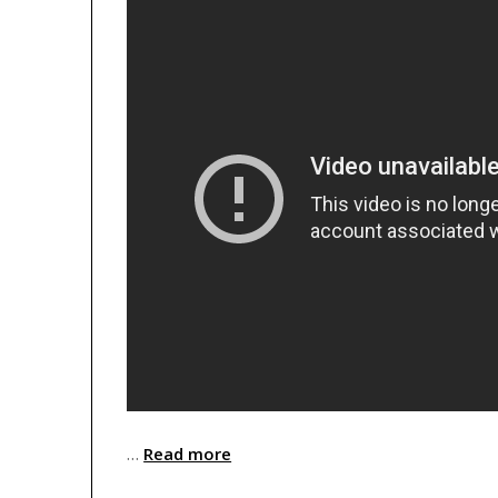
…
Read more