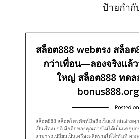
ป้ายกำกั
สล็อต888 webตรง สล็อต8
กว่าเพื่อน—ลองจริงแล้
ใหญ่ สล็อต888 ทดล
bonus888.org
Posted o
สล็อต888 สล็อตโทรศัพท์มือถือเว็บแท้ เล่นง่ายทุก
เป็นเรื่องปกติ มือถือของคุณอาจไม่ได้เป็นแค่อูปกร
สามารถเปลี่ยนเป็นเครื่องผลิตรายได้ได้ทันที หากค