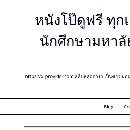
Skip
to
หนังโป๊ดูฟรี ทุ
content
นักศึกษามหาลัย 
https://x-provider.com คลิปหลุดดารา เป็นข่าว มอมย
Blog
Co