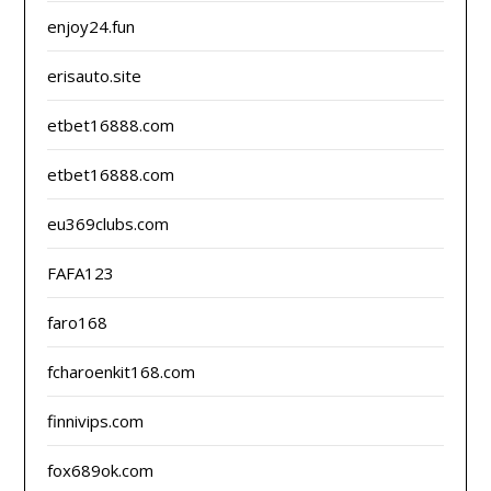
enjoy24.fun
erisauto.site
etbet16888.com
etbet16888.com
eu369clubs.com
FAFA123
faro168
fcharoenkit168.com
finnivips.com
fox689ok.com