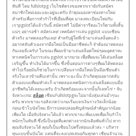
ทันที โดย fullslotpg เว็บไซต์ตรงของพวกเรายังรับสมัคร
สมาชิกใหม่เยอะแยะอยู่นะครับ ถ้าคุณมองหาช่องทางใหม่
สำหรับเพื่อการทำกำไรที่เยี่ยมที่สุด มาลงทะเบียนใหม่กับ
เราpgslotได้แล้ววันนี้ สมัครฟรี ไม่มีค่าจารีตอะไรก็ตามทั้งสิ้น
แน่ๆ อย่ารอช้า สมัครเลย!
เทคนิคการเล่น pgslot แบบเซียน
ตัวจริง มาทดลองกันเลย!
สำหรับผู้ใดที่เข้ามาเล่นสล็อตแล้ว
อยากสลับตัวเองจากมือใหม่เป็นมืออาชีพล่ะก็ จำต้องมาทดลอง
กันเลยจ๊ะครับ! ในขณะที่ผมเข้ามาเล่นสล็อตใหม่ๆผมอุตสาหะ
หาเทคนิคในการเล่น pgslot มากมาย เพื่อที่ผมจะได้เล่นสล็อต
เจริญขึ้น ทำเงินได้มากขึ้น ซึ่งขั้นตอนการต่างๆที่ผมได้ทดลอง
ทำไปเรื่อยมันก็ช่วยในการเปลี่ยนจากมือใหม่เป็นมือเซียนตัว
จริงในเลวข้ามคืนเท่านั้น เพราะฉะนั้น ถ้าเกิดคุณอยากสลับ
ตัวเองแบบที่ผมทำล่ะก็ มาทดลองเทคนิคการเล่นสล็อตแบบมือ
อาชีพกันได้เลยนะครับ ถ้าเกิดพร้อมและจากนั้นก็เลทโก!
• จับ
จังหวะเกม:
สล็อต
เซียนFullslotpgจะไม่มานั่งสุ่มเล่นมั่วๆนะ
ครับ พวกเขาจะรอสังเกตว่าเกมเริ่มแจกเงินรางวัลเล็กน้อย
ก่อนเข้าโบนัสไหม มีการปลดปล่อยสัญลักษณ์สำคัญมากน้อย
เพียงใด เมื่อจับจังหวะได้แล้ว พวกเขาจะเพิ่มเบทเพื่อเก็บกำไร
หนักๆในทันที ซึ่งนี่เป็นจุดที่แตกต่างจากนักเดิมพันทั่วไป หาก
คุณจับจังหวะได้ คุณก็เป็นเซียนไปครึ่งท่อนแล้วล่ะ
• บริหาร
ทุนแบบขั้นบันได: แทนที่จะลงเบทเสมอกันทุกตา เซียนจำนวน