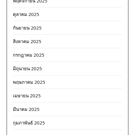
พฤศจิกายน 2025
ตุลาคม 2025
กันยายน 2025
สิงหาคม 2025
กรกฎาคม 2025
มิถุนายน 2025
พฤษภาคม 2025
เมษายน 2025
มีนาคม 2025
กุมภาพันธ์ 2025