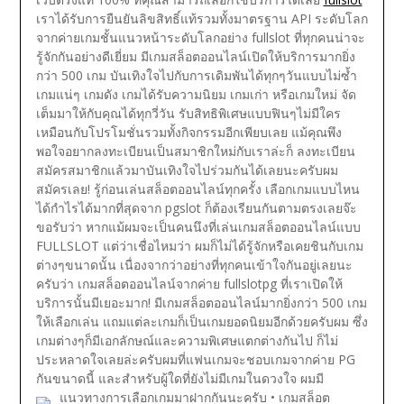
เราได้รับการยืนยันลิขสิทธิ์แท้รวมทั้งมาตรฐาน API ระดับโลก
จากค่ายเกมชั้นแนวหน้าระดับโลกอย่าง fullslot ที่ทุกคนน่าจะ
รู้จักกันอย่างดีเยี่ยม มีเกมสล็อตออนไลน์เปิดให้บริการมากยิ่ง
กว่า 500 เกม บันเทิงใจไปกับการเดิมพันได้ทุกๆวันแบบไม่ซ้ำ
เกมแน่ๆ เกมดัง เกมได้รับความนิยม เกมเก่า หรือเกมใหม่
จัด
เต็มมาให้กับคุณได้ทุกวี่วัน รับสิทธิพิเศษแบบฟินๆไม่มีใคร
เหมือนกับโปรโมชั่นรวมทั้งกิจกรรมอีกเพียบเลย แม้คุณพึง
พอใจอยากลงทะเบียนเป็นสมาชิกใหม่กับเราล่ะก็ ลงทะเบียน
สมัครสมาชิกแล้วมาบันเทิงใจไปร่วมกันได้เลยนะครับผม
สมัครเลย!
รู้ก่อนเล่นสล็อตออนไลน์ทุกครั้ง เลือกเกมแบบไหน
ได้กำไรได้มากที่สุดจาก pgslot
ก็ต้องเรียนกันตามตรงเลยจ๊ะ
ขอรับว่า หากแม้ผมจะเป็นคนนึงที่เล่นเกมสล็อตออนไลน์แบบ
FULLSLOT แต่ว่าเชื่อไหมว่า ผมก็ไม่ได้รู้จักหรือเคยชินกับเกม
ต่างๆขนาดนั้น เนื่องจากว่าอย่างที่ทุกคนเข้าใจกันอยู่เลยนะ
ครับว่า เกมสล็อตออนไลน์จากค่าย fullslotpg ที่เราเปิดให้
บริการนั้นมีเยอะมาก! มีเกมสล็อตออนไลน์มากยิ่งกว่า 500 เกม
ให้เลือกเล่น แถมแต่ละเกมก็เป็นเกมยอดนิยมอีกด้วยครับผม ซึ่ง
เกมต่างๆก็มีเอกลักษณ์และความพิเศษแตกต่างกันไป ก็ไม่
ประหลาดใจเลยล่ะครับผมที่แฟนเกมจะชอบเกมจากค่าย PG
กันขนาดนี้ และสำหรับผู้ใดที่ยังไม่มีเกมในดวงใจ ผมมี
แนวทางการเลือกเกมมาฝากกันนะครับ
• เกมสล็อต