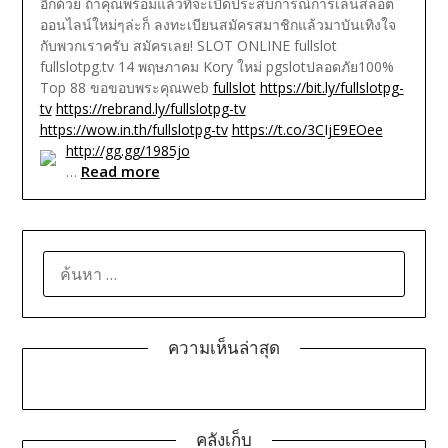
อีกด้วย ถ้าคุณพร้อมแล้วที่จะเปิดประสบการณ์การเล่นสล็อต
ออนไลน์ใหม่ๆล่ะก็ ลงทะเบียนสมัครสมาชิกแล้วมาบันเทิงใจ
กับพวกเราครับ สมัครเลย!
SLOT ONLINE fullslot
fullslotpg.tv 14 พฤษภาคม Kory ใหม่ pgslotปลอดภัย100%
Top 88
ขอขอบพระคุณweb
fullslot
https://bit.ly/fullslotpg-
tv
https://rebrand.ly/fullslotpg-tv
https://wow.in.th/fullslotpg-tv
https://t.co/3CIjE9EOee
http://gg.gg/1985jo
Read more
…
ค้นหา
สำหรับ:
ความเห็นล่าสุด
คลังเก็บ