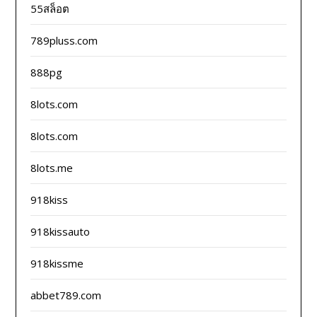
55สล็อต
789pluss.com
888pg
8lots.com
8lots.com
8lots.me
918kiss
918kissauto
918kissme
abbet789.com