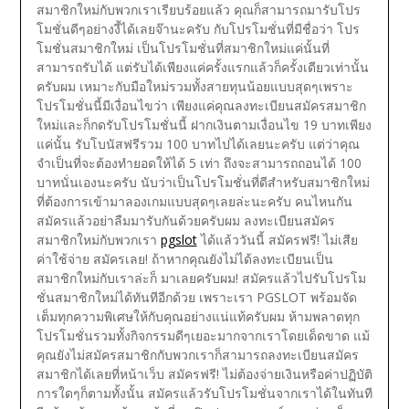
สมาชิกใหม่กับพวกเราเรียบร้อยแล้ว คุณก็สามารถมารับโปร
โมชั่นดีๆอย่างงี้ได้เลยจ๊านะครับ กับโปรโมชั่นที่มีชื่อว่า โปร
โมชั่นสมาชิกใหม่ เป็นโปรโมชั่นที่สมาชิกใหม่แค่นั้นที่
สามารถรับได้ แต่รับได้เพียงแค่ครั้งแรกแล้วก็ครั้งเดียวเท่านั้น
ครับผม เหมาะกับมือใหม่รวมทั้งสายทุนน้อยแบบสุดๆเพราะ
โปรโมชั่นนี้มีเงื่อนไขว่า เพียงแค่คุณลงทะเบียนสมัครสมาชิก
ใหม่และก็กดรับโปรโมชั่นนี้ ฝากเงินตามเงื่อนไข 19 บาทเพียง
แค่นั้น รับโบนัสฟรีรวม 100 บาทไปได้เลยนะครับ แต่ว่าคุณ
จำเป็นที่จะต้องทำยอดให้ได้ 5 เท่า ถึงจะสามารถถอนได้ 100
บาทนั่นเองนะครับ นับว่าเป็นโปรโมชั่นที่ดีสำหรับสมาชิกใหม่
ที่ต้องการเข้ามาลองเกมแบบสุดๆเลยล่ะนะครับ คนไหนกัน
สมัครแล้วอย่าลืมมารับกันด้วยครับผม
ลงทะเบียนสมัคร
สมาชิกใหม่กับพวกเรา
pgslot
ได้แล้ววันนี้ สมัครฟรี! ไม่เสีย
ค่าใช้จ่าย สมัครเลย!
ถ้าหากคุณยังไม่ได้ลงทะเบียนเป็น
สมาชิกใหม่กับเราล่ะก็ มาเลยครับผม! สมัครแล้วไปรับโปรโม
ชั่นสมาชิกใหม่ได้ทันทีอีกด้วย เพราะเรา PGSLOT พร้อมจัด
เต็มทุกความพิเศษให้กับคุณอย่างแน่แท้ครับผม ห้ามพลาดทุก
โปรโมชั่นรวมทั้งกิจกรรมดีๆเยอะมากจากเราโดยเด็ดขาด แม้
คุณยังไม่สมัครสมาชิกกับพวกเราก็สามารถลงทะเบียนสมัคร
สมาชิกได้เลยที่หน้าเว็บ สมัครฟรี! ไม่ต้องจ่ายเงินหรือค่าปฏิบัติ
การใดๆก็ตามทั้งนั้น สมัครแล้วรับโปรโมชั่นจากเราได้ในทันที