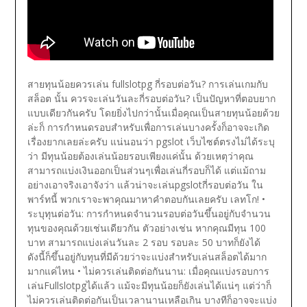
สายทุนน้อยควรเล่น fullslotpg กี่รอบต่อวัน?
การเล่นเกมกับ
สล็อต นั้น ควรจะเล่นวันละกี่รอบต่อวัน? เป็นปัญหาที่ตอบยาก
แบบเดียวกันครับ โดยยิ่งไปกว่านั้นเมื่อคุณเป็นสายทุนน้อยด้วย
ล่ะก็ การกำหนดรอบสำหรับเพื่อการเล่นบางครั้งก็อาจจะเกิด
เรื่องยากเลยล่ะครับ แน่นอนว่า pgslot เว็บไซต์ตรงไม่ได้ระบุ
ว่า มีทุนน้อยต้องเล่นน้อยรอบเพียงแค่นั้น ด้วยเหตุว่าคุณ
สามารถแบ่งเงินออกเป็นส่วนๆเพื่อเล่นกี่รอบก็ได้ แต่แม้ถาม
อย่างเอาจริงเอาจังว่า แล้วน่าจะเล่นpgslotกี่รอบต่อวัน ใน
พาร์ทนี้ พวกเราจะพาคุณมาหาคำตอบกันเลยครับ เลทโก!
•
ระบุทุนต่อวัน: การกำหนดจำนวนรอบต่อวันขึ้นอยู่กับจำนวน
ทุนของคุณด้วยเช่นเดียวกัน ตัวอย่างเช่น หากคุณมีทุน 100
บาท สามารถแบ่งเล่นวันละ 2 รอบ รอบละ 50 บาทก็ยังได้
ดังนี้ก็ขึ้นอยู่กับทุนที่มีด้วยว่าจะแบ่งสำหรับเล่นสล็อตได้มาก
มากแค่ไหน
• ไม่ควรเล่นติดต่อกันนาน: เมื่อคุณแบ่งรอบการ
เล่นFullslotpgได้แล้ว แม้จะมีทุนน้อยก็ยังเล่นได้แน่ๆ แต่ว่าก็
ไม่ควรเล่นติดต่อกันเป็นเวลานานเหลือเกิน บางทีก็อาจจะแบ่ง