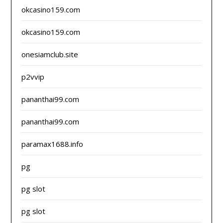
okcasino159.com
okcasino159.com
onesiamclub.site
p2vvip
pananthai99.com
pananthai99.com
paramax1688.info
pg
pg slot
pg slot