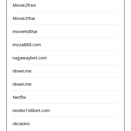
Movie2free
Movie2thai
moviehdthai
moza888.com
nagawaybet.com
nbwin.me
nbwin.me
Netflix
niseko168bet.com
okcasino