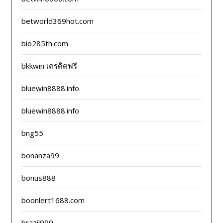
betworld369hot.com
bio285th.com
bkkwin เครดิตฟรี
bluewin8888.info
bluewin8888.info
bng55
bonanza99
bonus888
boonlert1688.com
brazil999