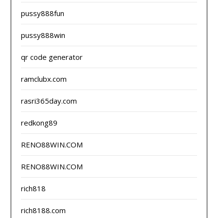
pussy888fun
pussy888win
qr code generator
ramclubx.com
rasri365day.com
redkong89
RENO88WIN.COM
RENO88WIN.COM
rich818
rich8188.com