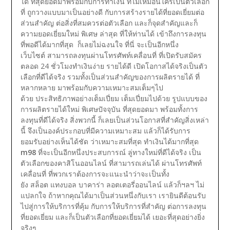
ได้ ที่สุดยอดมาพร้อมกับการทำเงิน ที่ไม่เหมือนใครเป็นตัวเลือก
ที่ ถูกวางแบบมาเป็นอย่างดี กับการสร้างรายได้ที่ยอดเยี่ยมต่อ
ส่วนสำคัญ ต่อสิ่งที่สมควรต่อตัวเลือก และก็จุดสำคัญและก็
ความยอดเยี่ยมใหม่ พิเศษ ล่าสุด ที่ให้ท่านได้ เข้าถึงการลงทุน
ที่พอดีได้มากที่สุด
ก็เลยไม่ฉงนใจ ที่นี่ จะเป็นอีกหนึ่ง
เว็บไซต์ สามารถลงทุนผ่านโทรศัพท์เคลื่อนที่ ที่เปิดรับสมัคร
ตลอด 24 ชั่วโมงทำเงินง่าย รายได้ดี เปิดโอกาสได้จริงเป็นตัว
เลือกที่ดีได้จริง รวมทั้งเป็นส่วนสำคัญของการผลิตรายได้ ที่
หลากหลาย มาพร้อมกับความเหมาะสมเต็มๆไป
ด้วย ประสิทธิภาพอย่างเต็มเปี่ยม เต็มเปี่ยมไปด้วย รูปแบบของ
การผลิตรายได้ใหม่ พิเศษปัจจุบัน ที่สุดยอดมา พร้อมทั้งการ
ลงทุนที่ดีได้จริง สิ่งพวกนี้ ก็เลยเป็นส่วนโอกาสที่สำคัญสิ่งเหล่า
นี้ จึงเป็นองค์ประกอบที่มีความเหมาะสม แล้วก็ได้รับการ
ยอมรับอย่างเห็นได้ชัด ว่าเหมาะสมที่สุด ทำเงินได้มากที่สุด
m98
ที่จะเป็นอีกหนึ่งประสบการณ์ ลู่ทางใหม่ที่ดีได้จริง เป็น
ตัวเลือกของคาสิโนออนไลน์ ที่สามารถเล่นได้ ผ่านโทรศัพท์
เคลื่อนที่ ที่พวกเราต้องการจะแนะนำว่าจะเป็นทั้ง
ยัง สล็อต แทงบอล บาคาร่า ลอตเตอรี่ออนไลน์ แล้วก็ฯลฯ ไม่
แปลกใจ ถ้าหากคุณได้มาเป็นส่วนหนึ่งกับเรา เรายินดีต้อนรับ
ไปสู่การให้บริการที่คุ้ม กับการให้บริการที่สำคัญ ต่อการลงทุน
ที่ยอดเยี่ยม และก็เป็นตัวเลือกที่ยอดเยี่ยมได้ เยอะที่สุดอย่างยิ่ง
จริงๆ