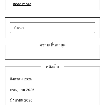
Read more
…
ค้นหา
สำหรับ:
ความเห็นล่าสุด
คลังเก็บ
สิงหาคม 2026
กรกฎาคม 2026
มิถุนายน 2026