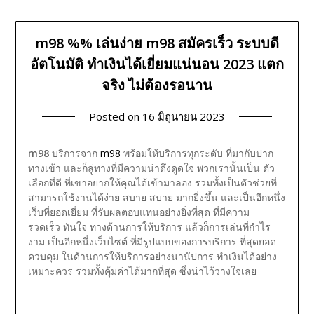
m98 %% เล่นง่าย m98 สมัครเร็ว ระบบดี
อัตโนมัติ ทำเงินได้เยี่ยมแน่นอน 2023 แตก
จริง ไม่ต้องรอนาน
Posted on
16 มิถุนายน 2023
m98
บริการจาก
m98
พร้อมให้บริการทุกระดับ ที่มากับปาก
ทางเข้า และก็ลู่ทางที่มีความน่าดึงดูดใจ พวกเรานั้นเป็น ตัว
เลือกที่ดี ที่เขาอยากให้คุณได้เข้ามาลอง รวมทั้งเป็นตัวช่วยที่
สามารถใช้งานได้ง่าย สบาย สบาย มากยิ่งขึ้น และเป็นอีกหนึ่ง
เว็บที่ยอดเยี่ยม ที่รับผลตอบแทนอย่างยิ่งที่สุด ที่มีความ
รวดเร็ว ทันใจ ทางด้านการให้บริการ แล้วก็การเล่นที่กำไร
งาม เป็นอีกหนึ่งเว็บไซต์ ที่มีรูปแบบของการบริการ ที่สุดยอด
ควบคุม ในด้านการให้บริการอย่างนานัปการ ทำเงินได้อย่าง
เหมาะควร รวมทั้งคุ้มค่าได้มากที่สุด
ซึ่งน่าไว้วางใจเลย