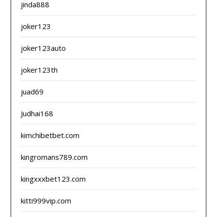
jinda888
joker123
joker123auto
joker123th
juad69
Judhai168
kimchibetbet.com
kingromans789.com
kingxxxbet123.com
kitti999vip.com