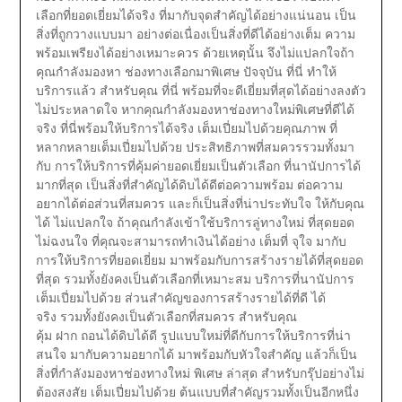
เลือกที่ยอดเยี่ยมได้จริง ที่มากับจุดสำคัญได้อย่างแน่นอน เป็น
สิ่งที่ถูกวางแบบมา อย่างต่อเนื่องเป็นสิ่งที่ดีได้อย่างเต็ม ความ
พร้อมเพรียงได้อย่างเหมาะควร ด้วยเหตุนั้น จึงไม่แปลกใจถ้า
คุณกำลังมองหา ช่องทางเลือกมาพิเศษ ปัจจุบัน ที่นี่ ทำให้
บริการแล้ว สำหรับคุณ ที่นี่ พร้อมที่จะดีเยี่ยมที่สุดได้อย่างลงตัว
ไม่ประหลาดใจ หากคุณกำลังมองหาช่องทางใหม่พิเศษที่ดีได้
จริง ที่นี่พร้อมให้บริการได้จริง เต็มเปี่ยมไปด้วยคุณภาพ ที่
หลากหลายเต็มเปี่ยมไปด้วย ประสิทธิภาพที่สมควรรวมทั้งมา
กับ การให้บริการที่คุ้มค่ายอดเยี่ยมเป็นตัวเลือก ที่นานัปการได้
มากที่สุด เป็นสิ่งที่สำคัญได้ดิบได้ดีต่อความพร้อม ต่อความ
อยากได้ต่อส่วนที่สมควร และก็เป็นสิ่งที่น่าประทับใจ ให้กับคุณ
ได้
ไม่แปลกใจ ถ้าคุณกำลังเข้าใช้บริการลู่ทางใหม่ ที่สุดยอด
ไม่ฉงนใจ ที่คุณจะสามารถทำเงินได้อย่าง เต็มที่ จุใจ มากับ
การให้บริการที่ยอดเยี่ยม มาพร้อมกับการสร้างรายได้ที่สุดยอด
ที่สุด รวมทั้งยังคงเป็นตัวเลือกที่เหมาะสม บริการที่นานัปการ
เต็มเปี่ยมไปด้วย ส่วนสำคัญของการสร้างรายได้ที่ดี ได้
จริง รวมทั้งยังคงเป็นตัวเลือกที่สมควร สำหรับคุณ
คุ้ม ฝาก ถอนได้ดิบได้ดี รูปแบบใหม่ที่ดีกับการให้บริการที่น่า
สนใจ มากับความอยากได้ มาพร้อมกับหัวใจสำคัญ แล้วก็เป็น
สิ่งที่กำลังมองหาช่องทางใหม่ พิเศษ ล่าสุด สำหรับกรุ๊ปอย่างไม่
ต้องสงสัย เต็มเปี่ยมไปด้วย ต้นแบบที่สำคัญรวมทั้งเป็นอีกหนึ่ง