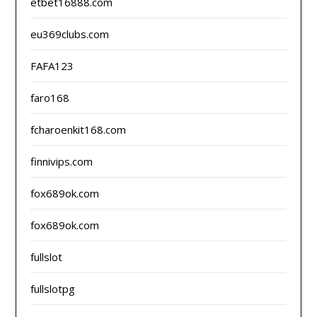
etbet16888.com
eu369clubs.com
FAFA123
faro168
fcharoenkit168.com
finnivips.com
fox689ok.com
fox689ok.com
fullslot
fullslotpg