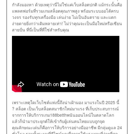
กำลังมองหา ด้วยเหตุว่านี่ไม่ใช่แค่เว็บสล็อตปกติ แม้กระนั้นคือ
แพลตฟอร์มที่รวมเกมสล็อตคุณภาพสูง พร้อมระบบออโต้ครบ
วงจร รองรับทุกเครื่องมือ เล่นง่าย ไม่เป็นอันตราย และแตก
ง่ายดายยิ่งกว่าเดิมหลายเท่า! ไม่ว่าคุณจะเป็นมือใหม่หรือเซียน
สายปั่น ที่นี่เป็นที่ที่ใช่สำหรับคุณ
เพราะเหตุใดเว็บไซต์แห่งนี้ถึงน่าเฝ้ามอง มาแรงในปี 2025 นี้
?
สล็อต เป็นเว็บสล็อตสมาชิกใหม่มาแรง ที่เก็บประสบการณ์
จากการให้บริการเกม188betthพนันออนไลน์ในตลาดโลก
แล้วก็นำมาประยุกต์ให้เข้ากับผู้เล่นคนไทยแบบถูกจุด
คุณลักษณะเด่นก็คือการให้บริการอย่างมืออาชีพ มีกลุ่มดูแล 24
ชั่วโมง รวมทั้งระบบที่ดีไซน์มาเพื่อการใช้แรงงานที่ง่ายที่สุด