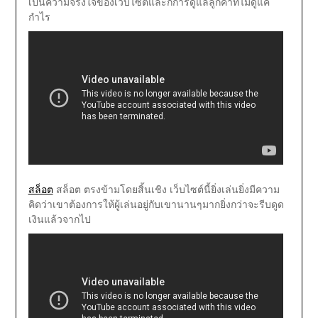
เป็นความจริงใจของเว็บไซต์และก็การดูแลลูกค้าที่ไม่ดูแค่
กำไร
สล็อต
สล็อต ตรงข้ามโดยสิ้นเชิง เว็บไซต์นี้ยิ่งเล่นยิ่งมีความ
คิดว่าเขาต้องการให้ผู้เล่นอยู่กับเขานานๆมากยิ่งกว่าจะรีบดูด
เงินแล้วจากไป