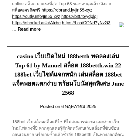
online สล็อต มาแรงที่สุด Top 68
ขอขอบคุณอ้างอิงจาก
สล็อตเครดิตฟรี
https://rebrand.ly/jin55-xyz
https://cutly.info/jin55-xyz
https://bitt.to/ydplqi
https://shorturl.asia/Aixbe
https://t.co/CONd7yNvG3
Read more
…
casino เว็บเปิดใหม่ 188betth ทดลองเล่น
Top 61 by Manuel สล็อต 188betth.win 22
188bet เว็บไซต์แจกหนัก เล่นสล็อต 188bet
แจ็คพอตแตกง่าย พร้อมโบนัสสุดพิเศษ June
2568
Posted on
6 พฤษภาคม 2025
188bet เว็บสล็อตสล็อตที่ใช่ ที่ไม่สมควรพลาด แตกง่าย เว็บ
ใหม่ไฟแรงที่ปี
หากคุณเคยรู้สึกผิดหวังกับเว็บสล็อตที่ซับซ้อน
ถอนเงินยาก หรือเกมซ้ำแล้วซ้ำอีก 188betth เป็นทางออกที่คุณ