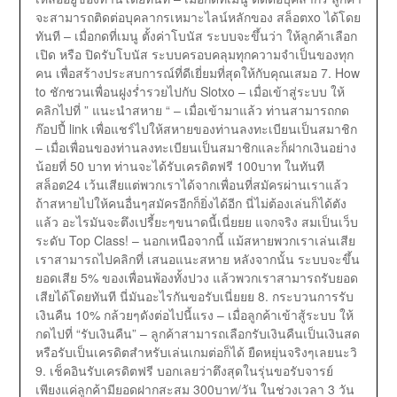
จะสามารถติดต่อบุคลากรเหมาะไลน์หลักของ สล็อตxo ได้โดย
ทันที
– เมื่อกดที่เมนู ตั้งค่าโบนัส ระบบจะขึ้นว่า ให้ลูกค้าเลือก
เปิด หรือ ปิดรับโบนัส
ระบบครอบคลุมทุกความจำเป็นของทุก
คน เพื่อสร้างประสบการณ์ที่ดีเยี่ยมที่สุดให้กับคุณเสมอ
7. How
to ชักชวนเพื่อนฝูงร่ำรวยไปกับ Slotxo
– เมื่อเข้าสู่ระบบ ให้
คลิกไปที่ ” แนะนำสหาย “
– เมื่อเข้ามาแล้ว ท่านสามารถกด
ก๊อปปี้ link เพื่อแชร์ไปให้สหายของท่านลงทะเบียนเป็นสมาชิก
– เมื่อเพื่อนของท่านลงทะเบียนเป็นสมาชิกและก็ฝากเงินอย่าง
น้อยที่ 50 บาท ท่านจะได้รับเครดิตฟรี 100บาท ในทันที
สล็อต24
เว้นเสียแต่พวกเราได้จากเพื่อนที่สมัครผ่านเราแล้ว
ถ้าสหายไปให้คนอื่นๆสมัครอีกก็ยิ่งได้อีก นี่ไม่ต้องเล่นก็ได้ตัง
แล้ว อะไรมันจะตึงเปรี้ยะๆขนาดนี้เนี่ยยย แจกจริง สมเป็นเว็บ
ระดับ Top Class!
– นอกเหนือจากนี้ แม้สหายพวกเราเล่นเสีย
เราสามารถไปคลิกที่ เสนอแนะสหาย หลังจากนั้น ระบบจะขึ้น
ยอดเสีย 5% ของเพื่อนพ้องทั้งปวง แล้วพวกเราสามารถรับยอด
เสียได้โดยทันที นี่มันอะไรกันขอรับเนี่ยยย
8. กระบวนการรับ
เงินคืน 10% กล้วยๆดังต่อไปนี้แรง
– เมื่อลูกค้าเข้าสู้ระบบ ให้
กดไปที่ “รับเงินคืน”
– ลูกค้าสามารถเลือกรับเงินคืนเป็นเงินสด
หรือรับเป็นเครดิตสำหรับเล่นเกมต่อก็ได้ ยืดหยุ่นจริงๆเลยนะวิ
9. เช็คอินรับเครดิตฟรี บอกเลยว่าตึงสุดในรุ่นขอรับจารย์
เพียงแค่ลูกค้ามียอดฝากสะสม 300บาท/วัน ในช่วงเวลา 3 วัน