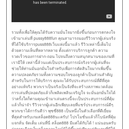
รวมทั้งเพื่อให้คุณได้รับความมั่นใจมากยิ่งขึ้นก่อนการตกลงใจ
เข้ามาเล่นที่ pussy888fun คุณสามารถมองรีวิวจากผู้เล่นจริง
ที่ได้ใช้บริการpuss888เว็บแห่งนี้มาแล้ว รีวิวเหล่านี้เต็มไป
ด้วยความเห็นที่หลากหลาย ตั้งแต่การบริการลูกค้า ความ
รวดเร็วของการฝาก-ถอน ไปจนถึงความสนุกสนานของเกมที่
เรามีให้ เหล่านี้ล้วนแต่เป็นประสบการณ์จริงจากผู้เล่นที่จะ
ช่วยให้ท่านมั่นอกมั่นใจสำหรับเพื่อการตัดสินใจมากเพิ่มขึ้น
ความปลอดภัยรวมทั้งความชอบใจของลูกค้าเป็นส่วนสำคัญ
สำหรับในการให้บริการ คุณจะได้รับประสบการณ์ที่ดีที่สุด
อย่างแท้จริง พวกเราเป็นจริงเป็นจังที่จะสร้างสภาพแวดล้อม
การเล่นที่ปลอดภัยแล้วก็เพลิดเพลินเจริญใจ จะมั่นอกมั่นใจได้
ว่าครั้งใดก็ตามคุณเข้ามาเล่นตรงนี้จะเป็นประสบการณ์ที่คุ้ม
แล้วก็น่าจำ รีวิวจากผู้เล่นอีกเพียบเลยที่แชร์ประสบการณ์ดีๆ
พวกเขาได้การันตีว่า พุซซี่888 เป็นหนึ่งในตัวเลือกที่ดีเยี่ยม
ที่สุดสำหรับเกมสล็อต888นะครับ!
โปรโมชั่นแล้วก็โบนัสที่คุ้ม
แจกลั่น จัดเต็ม เล่นที่นี่ สล็อต888 มีแต่ได้กับได้ !
แน่นอนครับ
ว่าการเลือกเว็บสล็อตออนไลน์มิได้ขึ้นอยู่เพียงแค่กับเกมที่มีให้