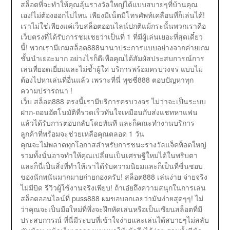
สล็อตที่จะทำให้คุณลุ้นรางวัลใหญ่ได้แบบสบายๆที่บ้านคุณ
เอง!ไม่ต้องออกไปไหน เพียงมีเน็ตมีโทรศัพท์เคลื่อนที่ก็เล่นได้!
เราไม่ใช่เพียงแค่เว็บสล็อตออนไลน์ปกติแม้กระนั้นพวกเราคือ
เว็บตรงที่ได้รับการชมเชยว่าเป็นที่ 1 ที่มีผู้เล่นเยอะที่สุดเดี๋ยว
นี้! พวกเรามีเกมสล็อต888นานาประการแบบอย่างจากค่ายเกม
ชั้นนำเยอะมาก อย่างไรก็ดีเพื่อคุณได้สัมผัสประสบการณ์การ
เล่นที่ยอดเยี่ยมและไม่ซ้ำผู้ใด
บริการพร้อมครบวงจร แบบไม่
ต้องไปหาเล่นที่อื่นแล้ว เพราะที่นี่ พุซซี่888 ตอบปัญหาทุก
ความปรารถนา !
เว็บ สล็อต888 ตรงนี้เรามีบริการครบวงจร ไม่ว่าจะเป็นระบบ
ฝาก-ถอนอัตโนมัติที่รวดเร็วทันใจเหมือนกับส่งแชทหาแฟน
แล้วได้รับการตอบกลับโดยทันที และก็คณะทำงานบริการ
ลูกค้าที่พร้อมจะช่วยเหลือคุณตลอด 1 วัน
คุณจะไม่พลาดทุกโอกาสสำหรับการชนะรางวัลแจ็คพ็อตใหญ่
รวมทั้งนั่นอาจทำให้คุณเปลี่ยนเป็นเศรษฐีใหม่ได้ในพริบตา
และก็นี่เป็นสิ่งที่ทำให้เราได้รับความนิยมและก็เป็นที่ชื่นชอบ
ของนักพนันมากมายก่ายกองครับ!
สล็อต888 เล่นง่าย จ่ายจริง
ไม่มีบิด รีวิวผู้ใช้งานจริงเพียบ!
ถ้าเอ๋ยถึงความสนุกในการเล่น
สล็อตออนไลน์ที่ puss888 ผมขอบอกเลยว่ามันง่ายสุดๆๆ! ไม่
ว่าคุณจะเป็นมือใหม่ที่พึ่งจะฝึกหัดเล่นหรือเป็นเซียนสล็อตที่มี
ประสบการณ์ ที่นี่มีระบบที่เข้าใจง่ายและเล่นได้สบายๆไม่สลับ