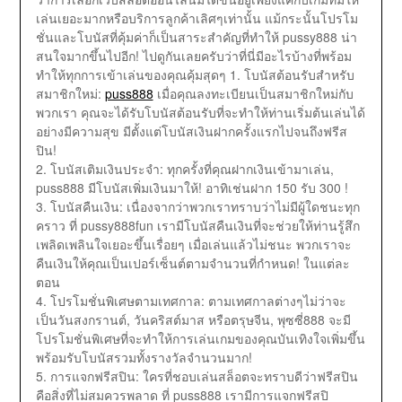
เล่นเยอะมากหรือบริการลูกค้าเลิศๆเท่านั้น แม้กระนั้นโปรโม
ชั่นและโบนัสที่คุ้มค่าก็เป็นสาระสำคัญที่ทำให้ pussy888 น่า
สนใจมากขึ้นไปอีก! ไปดูกันเลยครับว่าที่นี่มีอะไรบ้างที่พร้อม
ทำให้ทุกการเข้าเล่นของคุณคุ้มสุดๆ
1. โบนัสต้อนรับสำหรับ
สมาชิกใหม่:
puss888
เมื่อคุณลงทะเบียนเป็นสมาชิกใหม่กับ
พวกเรา คุณจะได้รับโบนัสต้อนรับที่จะทำให้ท่านเริ่มต้นเล่นได้
อย่างมีความสุข มีตั้งแต่โบนัสเงินฝากครั้งแรกไปจนถึงฟรีส
ปิน!
2. โบนัสเติมเงินประจำ: ทุกครั้งที่คุณฝากเงินเข้ามาเล่น,
puss888 มีโบนัสเพิ่มเงินมาให้! อาทิเช่นฝาก 150 รับ 300 !
3. โบนัสคืนเงิน: เนื่องจากว่าพวกเราทราบว่าไม่มีผู้ใดชนะทุก
คราว ที่ pussy888fun เรามีโบนัสคืนเงินที่จะช่วยให้ท่านรู้สึก
เพลิดเพลินใจเยอะขึ้นเรื่อยๆ เมื่อเล่นแล้วไม่ชนะ พวกเราจะ
คืนเงินให้คุณเป็นเปอร์เซ็นต์ตามจำนวนที่กำหนด! ในแต่ละ
ตอน
4. โปรโมชั่นพิเศษตามเทศกาล: ตามเทศกาลต่างๆไม่ว่าจะ
เป็นวันสงกรานต์, วันคริสต์มาส หรือตรุษจีน, พุซซี่888 จะมี
โปรโมชั่นพิเศษที่จะทำให้การเล่นเกมของคุณบันเทิงใจเพิ่มขึ้น
พร้อมรับโบนัสรวมทั้งรางวัลจำนวนมาก!
5. การแจกฟรีสปิน: ใครที่ชอบเล่นสล็อตจะทราบดีว่าฟรีสปิน
คือสิ่งที่ไม่สมควรพลาด ที่ puss888 เรามีการแจกฟรีสปิ