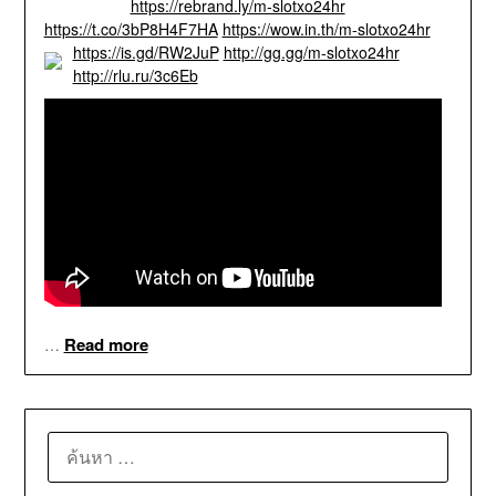
https://rebrand.ly/m-slotxo24hr
https://t.co/3bP8H4F7HA
https://wow.in.th/m-slotxo24hr
https://is.gd/RW2JuP
http://gg.gg/m-slotxo24hr
http://rlu.ru/3c6Eb
Read more
…
ค้นหา
สำหรับ: