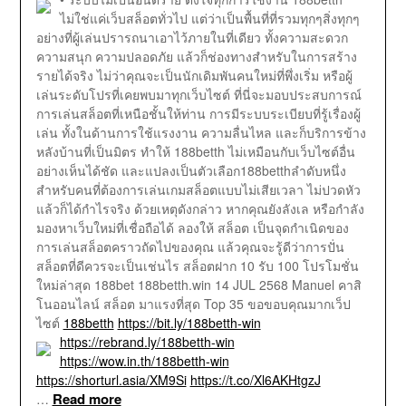
ไม่ใช่แค่เว็บสล็อตทั่วไป แต่ว่าเป็นพื้นที่ที่รวมทุกๆสิ่งทุกๆ
อย่างที่ผู้เล่นปรารถนาเอาไว้ภายในที่เดียว ทั้งความสะดวก
ความสนุก ความปลอดภัย แล้วก็ช่องทางสำหรับในการสร้าง
รายได้จริง ไม่ว่าคุณจะเป็นนักเดิมพันคนใหม่ที่พึ่งเริ่ม หรือผู้
เล่นระดับโปรที่เคยพบมาทุกเว็บไซต์ ที่นี่จะมอบประสบการณ์
การเล่นสล็อตที่เหนือชั้นให้ท่าน การมีระบบระเบียบที่รู้เรื่องผู้
เล่น ทั้งในด้านการใช้แรงงาน ความลื่นไหล และก็บริการข้าง
หลังบ้านที่เป็นมิตร ทำให้ 188betth ไม่เหมือนกับเว็บไซต์อื่น
อย่างเห็นได้ชัด และแปลงเป็นตัวเลือก188betthลำดับหนึ่ง
สำหรับคนที่ต้องการเล่นเกมสล็อตแบบไม่เสียเวลา ไม่ปวดหัว
แล้วก็ได้กำไรจริง
ด้วยเหตุดังกล่าว หากคุณยังลังเล หรือกำลัง
มองหาเว็บใหม่ที่เชื่อถือได้ ลองให้ สล็อต เป็นจุดกำเนิดของ
การเล่นสล็อตคราวถัดไปของคุณ แล้วคุณจะรู้ดีว่าการปั่น
สล็อตที่ดีควรจะเป็นเช่นไร
สล็อตฝาก 10 รับ 100 โปรโมชั่น
ใหม่ล่าสุด 188bet 188betth.win 14 JUL 2568 Manuel คาสิ
โนออนไลน์ สล็อต มาแรงที่สุด Top 35
ขอขอบคุณมากเว็ป
ไซต์
188betth
https://bit.ly/188betth-win
https://rebrand.ly/188betth-win
https://wow.in.th/188betth-win
https://shorturl.asia/XM9Si
https://t.co/Xl6AKHtgzJ
Read more
…