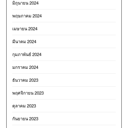
มิถุนายน 2024
พฤษภาคม 2024
เมษายน 2024
มีนาคม 2024
กุมภาพันธ์ 2024
มกราคม 2024
ธันวาคม 2023
พฤศจิกายน 2023
ตุลาคม 2023
กันยายน 2023