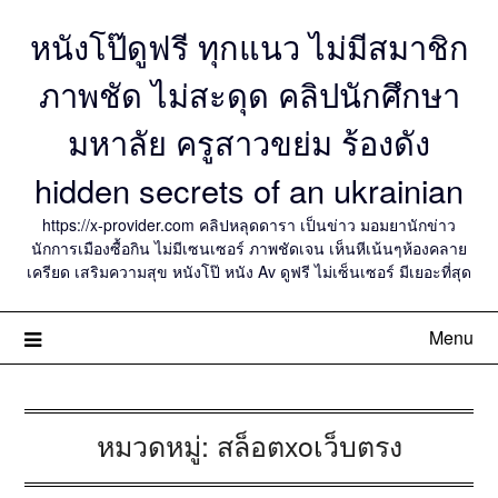
Skip
หนังโป๊ดูฟรี ทุกแนว ไม่มีสมาชิก
to
content
ภาพชัด ไม่สะดุด คลิปนักศึกษา
มหาลัย ครูสาวขย่ม ร้องดัง
hidden secrets of an ukrainian
https://x-provider.com คลิปหลุดดารา เป็นข่าว มอมยานักข่าว
นักการเมืองซื้อกิน ไม่มีเซนเซอร์ ภาพชัดเจน เห็นหีเน้นๆห้องคลาย
เครียด เสริมความสุข หนังโป๊ หนัง Av ดูฟรี ไม่เซ็นเซอร์ มีเยอะที่สุด
Menu
หมวดหมู่:
สล็อตxoเว็บตรง