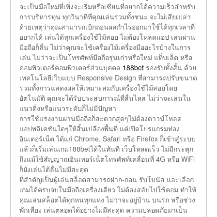
จะเป็นมือใหม่ที่เพิ่งจะเริ่มหรือเซียนที่อยากได้ความเร็วสำหรับ
การบริหารทุน ทุกวินาทีที่คุณเล่นรวมทั้งชนะ จะไม่เสียเปล่า
ด้วยเหตุว่าคุณสามารถเบิกถอนผลกำไรออกมาใช้ได้ทุกเวลาที่
อยากได้
เล่นได้ทุกเครื่องใช้ไม้สอย ไม่ต้องโหลดแอป เล่นผ่าน
มือถือก็ลื่น
ไม่ว่าคุณจะใช้เครื่องไม้เครื่องมืออะไรบ้างในการ
เล่น ไม่ว่าจะเป็นโทรศัพท์มือถือรุ่นเก่าหรือใหม่ แท็บเล็ต หรือ
คอมพิวเตอร์คอมพิวเตอร์ส่วนบุคคล
188bet
รองรับทั้งสิ้น ด้วย
เทคโนโลยีเว็บแบบ Responsive Design ที่สามารถปรับขนาด
รวมทั้งการแสดงผลให้เหมาะสมกับเครื่องใช้ไม้สอยโดย
อัตโนมัติ คุณจะได้รับประสบการณ์ที่ลื่นไหล ไม่ว่าจะเล่นใน
แนวดิ่งหรือแนวระดับก็ไม่มีปัญหา
การใช้แรงงานผ่านมือถือก็สะดวกสุดๆไม่ต้องดาวน์โหลด
แอปพลิเคชันใดๆให้สิ้นเปลืองพื้นที่ แค่เปิดโปรแกรมท่อง
อินเตอร์เน็ต ได้แก่ Chrome, Safari หรือ Firefox ก็เข้าสู่ระบบ
แล้วก็เริ่มเล่นเกม188betได้ในทันที เว็บโหลดเร็ว ไม่มีกระตุก
ถึงแม้ใช้สัญญาณอินเทอร์เน็ตโทรศัพท์เคลื่อนที่ 4G หรือ WiFi
ก็ยังเล่นได้ลื่นไม่มีสะดุด
ที่สำคัญเป็นผู้เล่นสล็อตสามารถฝาก-ถอน รับโบนัส และเลือก
เกมได้ครบจบในมือถือเครื่องเดียว ไม่ต้องสลับไปใช้คอม ทำให้
คุณเล่นสล็อตได้ทุกหนทุกแห่ง ไม่ว่าจะอยู่บ้าน บนรถ หรือช่วง
พักเที่ยง เล่นตลอดได้อย่างไม่มีสะดุด
ความปลอดภัยมาเป็น