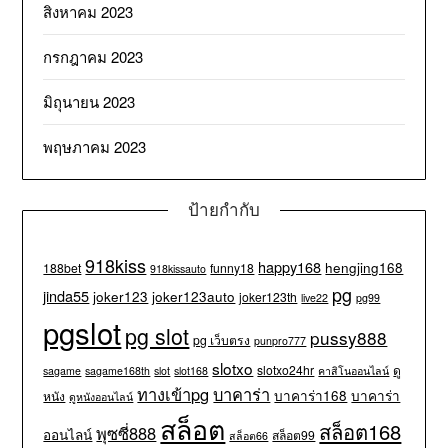
สิงหาคม 2023
กรกฎาคม 2023
มิถุนายน 2023
พฤษภาคม 2023
ป้ายกำกับ
918kiss
happy168
hengjing168
188bet
funny18
918kissauto
pg
jinda55
joker123
joker123auto
joker123th
live22
pg99
pgslot
pg slot
pussy888
pg เว็บตรง
punpro777
slotxo
slotxo24hr
ดู
sagame
sagame168th
slot
slot168
คาสิโนออนไลน์
ทางเข้าpg
บาคาร่า
บาคาร่า168
บาคาร่า
หนัง
ดูหนังออนไลน์
สล็อต
สล็อต168
พุซซี่888
ออนไลน์
สล็อต99
สล็อต66