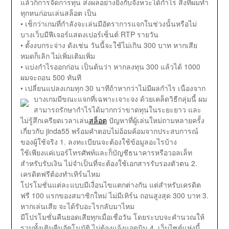
แล้วก็การจัดการทุน ส่งผลอย่างยิ่งกับจังหวะได้กำไร
สิ่งที่ผมทำ
ทุกหนก่อนเล่นสล็อต เป็น
• เช็กว่าเกมที่กำลังจะเล่นมีอัตราการแจกในช่วงนั้นหรือไม่
บางเว็บมีฟีเจอร์แสดงเปอร์เซ็นต์ RTP รายวัน
• ตั้งงบกระจ่าง ดังเช่น วันนี้จะใช้ไม่เกิน 300 บาท หากเสีย
หมดก็เลิก ไม่เพิ่มเติมเพิ่ม
• แบ่งกำไรออกก่อน เป็นต้นว่า หากลงทุน 300 แล้วได้ 1000
ผมจะถอน 500 ทันที
• เปลี่ยนแปลงเกมทุก 30 นาทีถ้าหากว่าไม่มีผลกำไร เนื่องจาก
บางเกมมีขณะแจกที่เฉพาะเจาะจง
ด้วยเคล็ดวิธีกลุ่มนี้ ผม
สามารถรักษากำไรได้มากกว่าขาดทุนในระยะยาว และ
ไม่รู้สึกเครียดเวลาเล่น
สล็อต
ปัญหาที่ผู้เล่นใหม่ถามหลายครั้ง
เกี่ยวกับ jinda55 พร้อมคำตอบไม่อ้อมค้อมจากประสบการณ์
ของผู้ใช้จริง
1. ลงทะเบียนจะต้องใช้ข้อมูลอะไรบ้าง
ใช้เพียงแค่เบอร์โทรศัพท์และก็บัญชีธนาคารหรือวอลเล็ท
สำหรับรับเงิน ไม่จำเป็นที่จะต้องใช้เอกสารรับรองตัวตน
2.
เครดิตฟรีต้องทำเทิร์นไหม
โปรโมชั่นแต่ละแบบมีเงื่อนไขแตกต่างกัน แต่สำหรับเครดิต
ฟรี 100 แรกของสมาชิกใหม่ ไม่มีเทิร์น ถอนสูงสุด 300 บาท
3.
หากเล่นเสีย จะได้รับอะไรกลับมาไหม
มีโปรโมชั่นคืนยอดเสียทุกเมื่อเชื่อวัน โดยระบบจะคำนวณให้
รวมทั้งเติมคืนอัตโนมัติ ไม่ต้องแจ้งแอดมิน
4. เว็บไซต์แห่งนี้