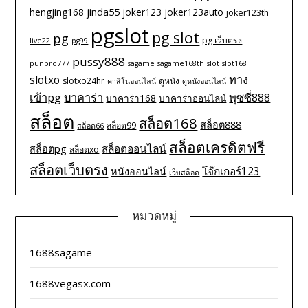
jinda55
hengjing168
joker123
joker123auto
joker123th
pgslot
pg slot
pg
pg เว็บตรง
live22
pg99
pussy888
punpro777
sagame
sagame168th
slot
slot168
ทาง
slotxo
slotxo24hr
ดูหนัง
คาสิโนออนไลน์
ดูหนังออนไลน์
เข้าpg
บาคาร่า
พุซซี่888
บาคาร่า168
บาคาร่าออนไลน์
สล็อต
สล็อต168
สล็อต888
สล็อต99
สล็อต66
สล็อตเครดิตฟรี
สล็อตออนไลน์
สล็อตpg
สล็อตxo
สล็อตเว็บตรง
โจ๊กเกอร์123
หนังออนไลน์
เว็บสล็อต
หมวดหมู่
1688sagame
1688vegasx.com