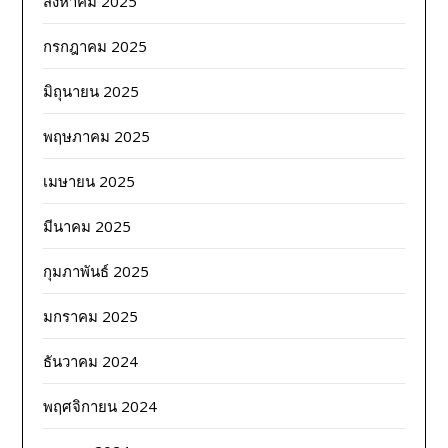
สิงหาคม 2025
กรกฎาคม 2025
มิถุนายน 2025
พฤษภาคม 2025
เมษายน 2025
มีนาคม 2025
กุมภาพันธ์ 2025
มกราคม 2025
ธันวาคม 2024
พฤศจิกายน 2024