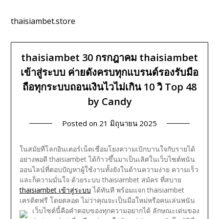
thaisiambet.store
thaisiambet 30 กรกฎาคม thaisiambet
เข้าสู่ระบบ ค่ายดังครบทุกแบรนด์รองรับมือ
ถือทุกระบบถอนเงินไวไม่เกิน 10 วิ Top 48
by Candy
Posted on
21 มิถุนายน 2025
ในสมัยที่โลกอินเตอร์เน็ตเชื่อมโยงความเบิกบานใจกับรายได้
อย่างพอดี thaisiambet ได้ก้าวขึ้นมาเป็นเลิศในเว็บไซต์พนัน
ออนไลน์ที่ตอบปัญหาผู้ใช้งานทั้งยังในด้านความง่าย ความเร็ว
และก็ความมั่นใจ ด้วยระบบ thaisiambet สมัคร ที่สบาย
thaisiambet เข้าสู่ระบบ
ได้ทันที พร้อมแจก thaisiambet
เครดิตฟรี โดยตลอด ไม่ว่าคุณจะเป็นมือใหม่หรือคนเล่นพนัน
เว็บไซต์นี้คือคำตอบของทุกความอยากได้
ลักษณะเด่นของ