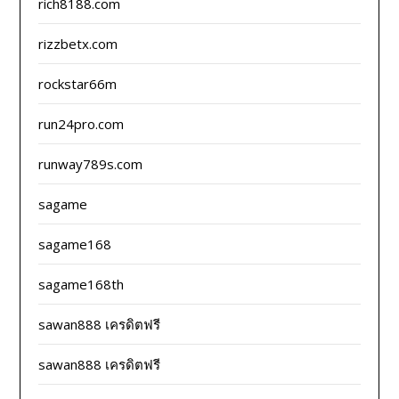
rich8188.com
rizzbetx.com
rockstar66m
run24pro.com
runway789s.com
sagame
sagame168
sagame168th
sawan888 เครดิตฟรี
sawan888 เครดิตฟรี