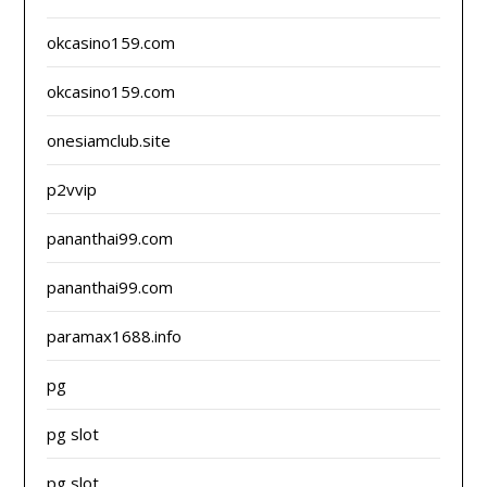
okcasino159.com
okcasino159.com
onesiamclub.site
p2vvip
pananthai99.com
pananthai99.com
paramax1688.info
pg
pg slot
pg slot