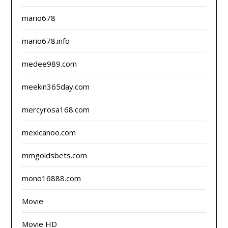
mario678
mario678.info
medee989.com
meekin365day.com
mercyrosa168.com
mexicanoo.com
mmgoldsbets.com
mono16888.com
Movie
Movie HD