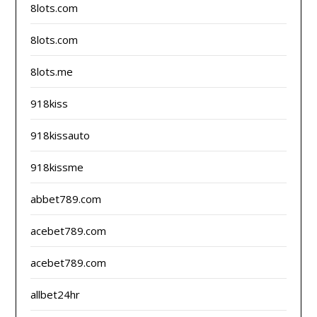
8lots.com
8lots.com
8lots.me
918kiss
918kissauto
918kissme
abbet789.com
acebet789.com
acebet789.com
allbet24hr