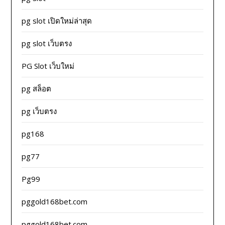
pg slot เปิดใหม่ล่าสุด
pg slot เว็บตรง
PG Slot เว็บใหม่
pg สล็อต
pg เว็บตรง
pg168
pg77
Pg99
pggold168bet.com
pggold168bet.com