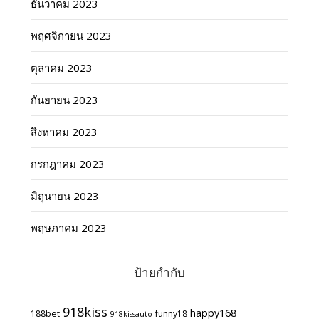
ธันวาคม 2023
พฤศจิกายน 2023
ตุลาคม 2023
กันยายน 2023
สิงหาคม 2023
กรกฎาคม 2023
มิถุนายน 2023
พฤษภาคม 2023
ป้ายกำกับ
918kiss
happy168
188bet
funny18
918kissauto