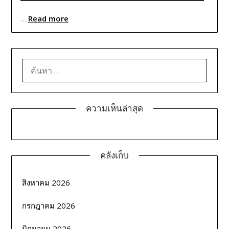
Read more
…
ค้นหา
สำหรับ:
ความเห็นล่าสุด
คลังเก็บ
สิงหาคม 2026
กรกฎาคม 2026
มิถุนายน 2026