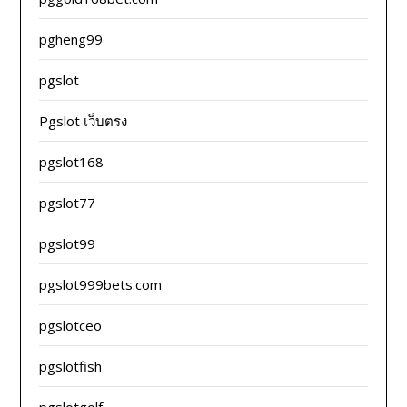
pgheng99
pgslot
Pgslot เว็บตรง
pgslot168
pgslot77
pgslot99
pgslot999bets.com
pgslotceo
pgslotfish
pgslotgolf