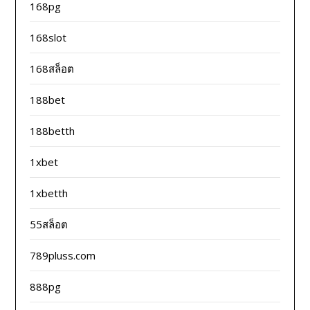
168pg
168slot
168สล็อต
188bet
188betth
1xbet
1xbetth
55สล็อต
789pluss.com
888pg