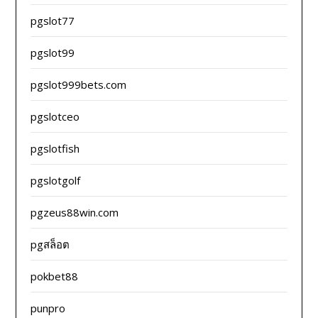
pgslot77
pgslot99
pgslot999bets.com
pgslotceo
pgslotfish
pgslotgolf
pgzeus88win.com
pgสล็อต
pokbet88
punpro