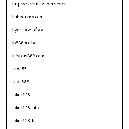
https://sretthi99.bet/enter/
hubbet168.com
hydra888 สล็อต
ib888pro.bet
infyplus888.com
jinda55
jinda888
joker123
joker123auto
joker123th