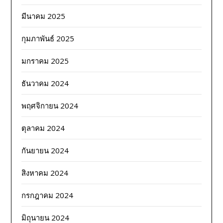
มีนาคม 2025
กุมภาพันธ์ 2025
มกราคม 2025
ธันวาคม 2024
พฤศจิกายน 2024
ตุลาคม 2024
กันยายน 2024
สิงหาคม 2024
กรกฎาคม 2024
มิถุนายน 2024