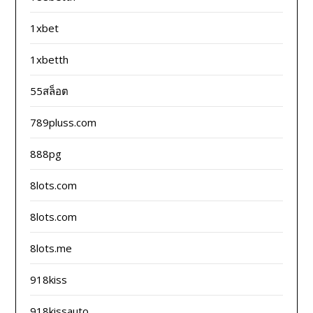
1xbet
1xbetth
55สล็อต
789pluss.com
888pg
8lots.com
8lots.com
8lots.me
918kiss
918kissauto