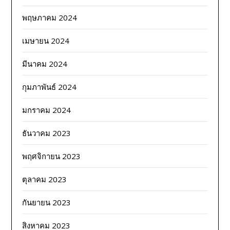
พฤษภาคม 2024
เมษายน 2024
มีนาคม 2024
กุมภาพันธ์ 2024
มกราคม 2024
ธันวาคม 2023
พฤศจิกายน 2023
ตุลาคม 2023
กันยายน 2023
สิงหาคม 2023