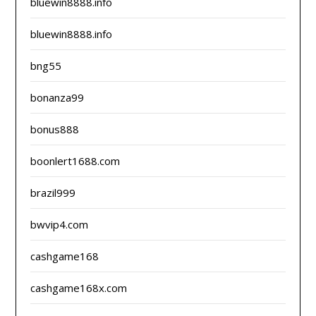
bluewin8888.info
bluewin8888.info
bng55
bonanza99
bonus888
boonlert1688.com
brazil999
bwvip4.com
cashgame168
cashgame168x.com