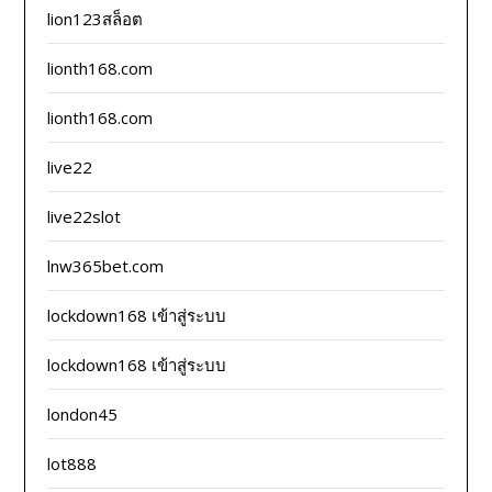
lion123สล็อต
lionth168.com
lionth168.com
live22
live22slot
lnw365bet.com
lockdown168 เข้าสู่ระบบ
lockdown168 เข้าสู่ระบบ
london45
lot888