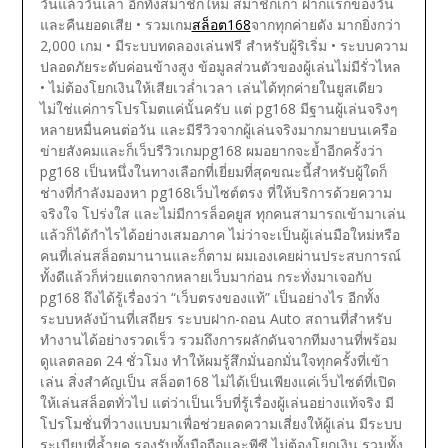
วันแล้ววันเล่า อีกทั้งสมาชิกใหม่ สมาชิกเก่า ฝากแรกของวัน
และคืนยอดเสีย
• รวมเกม
สล็อต168
จากทุกค่ายดัง มากยิ่งกว่า
2,000 เกม
• มีระบบทดลองเล่นฟรี สำหรับผู้ริเริ่ม
• ระบบความ
ปลอดภัยระดับค่อนข้างสูง ข้อมูลส่วนตัวของผู้เล่นไม่มีรั่วไหล
• ไม่ต้องโยกเงินให้เสียเวล่ำเวลา เล่นได้ทุกค่ายในยูสเดียว
ไม่ใช่แค่การโปรโมตแค่นั้นครับ แต่ pg168 มีฐานผู้เล่นจริงๆ
หลายหมื่นคนต่อวัน และมีรีวิวจากผู้เล่นจริงมากมายบนเครือ
ข่ายสังคมและก็เว็บรีวิวเกมpg168 ผมอยากจะย้ำอีกครั้งว่า
pg168 เป็นหนึ่งในทางเลือกที่เยี่ยมที่สุดขณะนี้สำหรับผู้ใดก็
ช่างที่กำลังมองหา pg168เว็บไซต์ตรง ที่ให้บริการด้วยความ
จริงใจ โปร่งใส และไม่มีการล็อคยูส ทุกคนสามารถเข้ามาเล่น
แล้วก็ได้กำไรได้อย่างเสมอภาค ไม่ว่าจะเป็นผู้เล่นมือใหม่หรือ
คนที่เล่นสล็อตมานานและก็ตาม
ผมเองเคยผ่านประสบการณ์
ทั้งดีแล้วก็ห่วยแตกจากหลายเว็บมาก่อน กระทั่งมาเจอกับ
pg168 ถึงได้รู้เรื่องว่า “เว็บตรงของแท้” เป็นอย่างไร อีกทั้ง
ระบบหลังบ้านที่เสถียร ระบบฝาก-ถอน Auto สถานที่สำหรับ
ทำงานได้อย่างรวดเร็ว รวมถึงการผลักดันจากทีมงานที่พร้อม
ดูแลตลอด 24 ชั่วโมง ทำให้ผมรู้สึกมั่นอกมั่นใจทุกครั้งที่เข้า
เล่น
สิ่งสำคัญเป็น สล็อต168 ไม่ได้เป็นเพียงแค่เว็บไซต์ที่เปิด
ให้เล่นสล็อตทั่วไป แต่ว่าเป็นเว็บที่รู้เรื่องผู้เล่นอย่างแท้จริง มี
โปรโมชั่นที่วางแบบมาเพื่อช่วยลดความเสี่ยงให้ผู้เล่น มีระบบ
ระเบียบที่ล้ำยุค รองรับทั้งมือถือและพีซี ไม่ต้องโยกเงิน รวมทั้ง