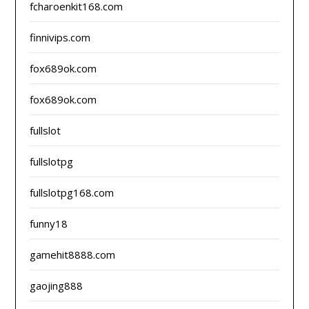
fcharoenkit168.com
finnivips.com
fox689ok.com
fox689ok.com
fullslot
fullslotpg
fullslotpg168.com
funny18
gamehit8888.com
gaojing888