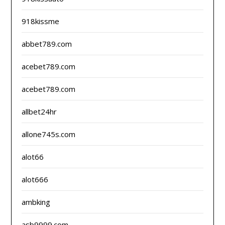
918kissme
abbet789.com
acebet789.com
acebet789.com
allbet24hr
allone745s.com
alot66
alot666
ambking
asb9999.com