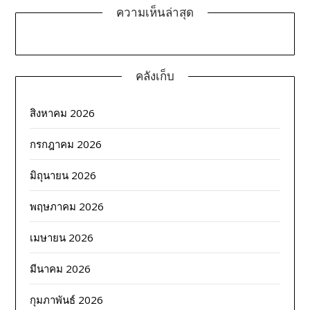
ความเห็นล่าสุด
คลังเก็บ
สิงหาคม 2026
กรกฎาคม 2026
มิถุนายน 2026
พฤษภาคม 2026
เมษายน 2026
มีนาคม 2026
กุมภาพันธ์ 2026