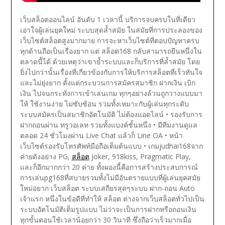
เว็บสล็อตออนไลน์ อันดับ 1 เวลานี้ บริการจบครบในที่เดียว
เอาใจผู้เล่นยุคใหม่ ระบบสุดล้ำสมัย
ในสมัยที่การประลองของ
เว็บไซต์สล็อตสูงมากมาย การจะหาเว็บไซต์ที่ตอบปัญหาครบ
ทุกด้านถือเป็นเรื่องยาก แต่ สล็อต168 กลับสามารถยืนหนึ่งใน
ตลาดนี้ได้ ด้วยเหตุว่าเขาย้ำระบบและก็บริการที่ล้ำสมัย โดย
ยิ่งไปกว่านั้นเรื่องที่เกี่ยวข้องกับการให้บริการสล็อตที่เร็วทันใจ
และไม่ยุ่งยาก ตั้งแต่กระบวนการสมัครสมาชิก ฝากเงิน เบิก
เงิน ไปจนกระทั่งการเข้าเล่นเกม ทุกๆอย่างล้วนถูกวางแบบมา
ให้ ใช้งานง่าย ไม่ซับซ้อน รวมทั้งเหมาะกับผู้เล่นทุกระดับ
ระบบสมัครเป็นสมาชิกอัตโนมัติ ไม่ต้องแอดไลน์
• รองรับการ
ฝากถอนผ่าน ทรูวอเลท รวมทั้งแบงค์ชั้นหนึ่ง
• มีทีมงานดูแล
ตลอด 24 ชั่วโมงผ่าน Live Chat แล้วก็ Line OA
• หน้า
เว็บไซต์รองรับโทรศัพท์มือถือเต็มต้นแบบ
• เกมjudhai168จาก
ค่ายดังอย่าง PG,
สล็อต
Joker, 918kiss, Pragmatic Play,
และก็อีกมากกว่า 20 ค่าย
ทั้งผองนี้คือการสร้างประสบการณ์
การเล่นpg168ที่สบายรวมทั้งไม่มีอันตรายแบบที่ผู้เล่นยุคสมัย
ใหม่อยาก
เว็บสล็อต ระบบเสถียรสุดๆระบบ ฝาก-ถอน Auto
เจ้าแรก
หนึ่งในข้อดีที่ทำให้ สล็อต ต่างจากเว็บสล็อตทั่วไปเป็น
ระบบอัตโนมัติเต็มรูปแบบ ไม่ว่าจะเป็นการฝากหรือถอนเงิน
ทุกขั้นตอนใช้เวลาน้อยกว่า 30 วินาที ซึ่งถือว่าเร็วมากเมื่อ