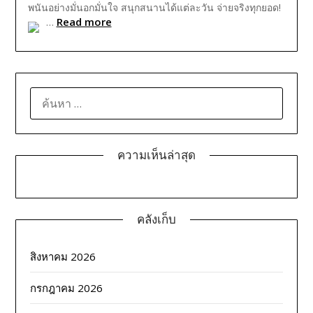
พนันอย่างมั่นอกมั่นใจ สนุกสนานได้แต่ละวัน จ่ายจริงทุกยอด!
Read more
…
ค้นหา
สำหรับ:
ความเห็นล่าสุด
คลังเก็บ
สิงหาคม 2026
กรกฎาคม 2026