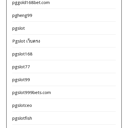
pggold168bet.com
pgheng99
pgslot
Pgslot เว็บตรง
pgslot168
pgslot77
pgslot99
pgslot999bets.com
pgslotceo
pgslotfish