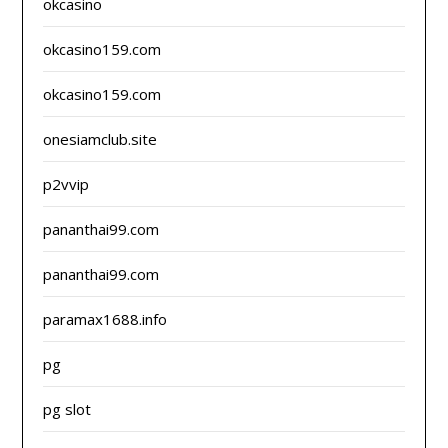
okcasino
okcasino159.com
okcasino159.com
onesiamclub.site
p2vvip
pananthai99.com
pananthai99.com
paramax1688.info
pg
pg slot