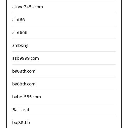
allone745s.com
alot66
alot666
ambking
asb9999.com
ba88th.com
ba88th.com
babet555.com
Baccarat
baj88thb