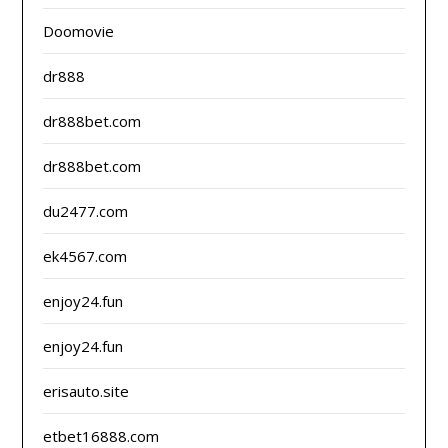
Doomovie
dr888
dr888bet.com
dr888bet.com
du2477.com
ek4567.com
enjoy24.fun
enjoy24.fun
erisauto.site
etbet16888.com