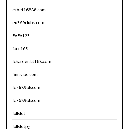
etbet16888.com
eu369clubs.com
FAFA123
faro168
fcharoenkit168.com
finnivips.com
fox689ok.com
fox689ok.com
fullslot
fullslotpg