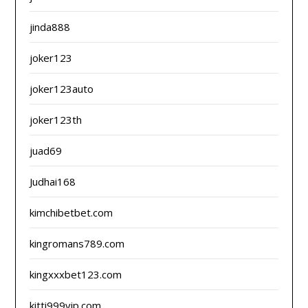
jinda888
joker123
joker123auto
joker123th
juad69
Judhai168
kimchibetbet.com
kingromans789.com
kingxxxbet123.com
kitti999vip.com