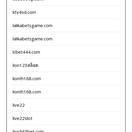
ktv4sd.com
lalikabetsgame.com
lalikabetsgame.com
lcbet444.com
lion123สล็อต
lionth168.com
lionth168.com
live22
live22slot
lnw365bet.com