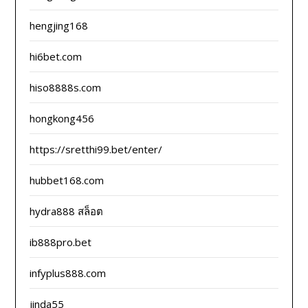
hengjing168
hi6bet.com
hiso8888s.com
hongkong456
https://sretthi99.bet/enter/
hubbet168.com
hydra888 สล็อต
ib888pro.bet
infyplus888.com
jinda55