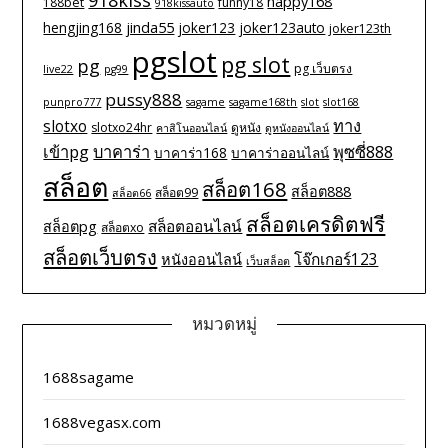
918kiss
happy168
188bet
funny18
918kissauto
jinda55
hengjing168
joker123
joker123auto
joker123th
pgslot
pg slot
pg
pg เว็บตรง
live22
pg99
pussy888
punpro777
sagame
sagame168th
slot
slot168
ทาง
slotxo
slotxo24hr
ดูหนัง
คาสิโนออนไลน์
ดูหนังออนไลน์
เข้าpg
บาคาร่า
พุซซี่888
บาคาร่า168
บาคาร่าออนไลน์
สล็อต
สล็อต168
สล็อต888
สล็อต99
สล็อต66
สล็อตเครดิตฟรี
สล็อตออนไลน์
สล็อตpg
สล็อตxo
สล็อตเว็บตรง
โจ๊กเกอร์123
หนังออนไลน์
เว็บสล็อต
หมวดหมู่
1688sagame
1688vegasx.com