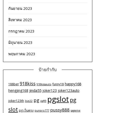
กันยายน 2023
สิงหาคม 2023
กรกฎาคม 2023
มิถุนายน 2023
พฤษภาคม 2023
ป้ายกำกับ
918kiss
happy168
188bet
funny18
918kissauto
jinda55
hengjing168
joker123
joker123auto
pgslot
pg
pg
joker123th
live22
pg99
slot
pussy888
pg เว็บตรง
punpro777
sagame