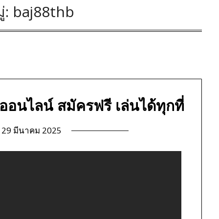
่:
baj88thb
อนไลน์ สมัครฟรี เล่นได้ทุกที่
n
29 มีนาคม 2025