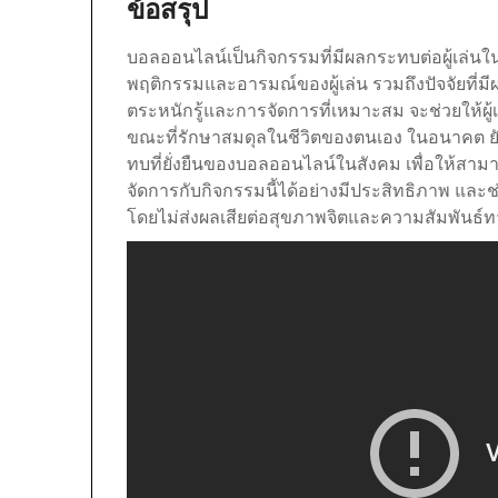
ข้อสรุป
บอลออนไลน์เป็นกิจกรรมที่มีผลกระทบต่อผู้เล่นใน
พฤติกรรมและอารมณ์ของผู้เล่น รวมถึงปัจจัยที่มี
ตระหนักรู้และการจัดการที่เหมาะสม จะช่วยให้ผ
ขณะที่รักษาสมดุลในชีวิตของตนเอง
ในอนาคต ยัง
ทบที่ยั่งยืนของบอลออนไลน์ในสังคม เพื่อให้
จัดการกับกิจกรรมนี้ได้อย่างมีประสิทธิภาพ แล
โดยไม่ส่งผลเสียต่อสุขภาพจิตและความสัมพันธ