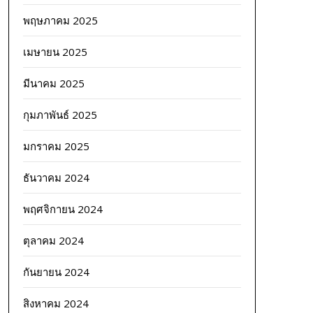
พฤษภาคม 2025
เมษายน 2025
มีนาคม 2025
กุมภาพันธ์ 2025
มกราคม 2025
ธันวาคม 2024
พฤศจิกายน 2024
ตุลาคม 2024
กันยายน 2024
สิงหาคม 2024