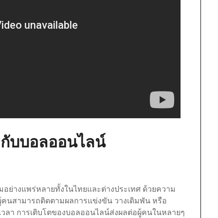
ยวกับบอลออนไลน์
ิยมอย่างแพร่หลายทั้งในไทยและต่างประเทศ ด้วยความ
ผู้คนสามารถติดตามผลการแข่งขัน วางเดิมพัน หรือ
ุกเวลา การเติบโตของบอลออนไลน์ส่งผลต่อผู้คนในหลายๆ