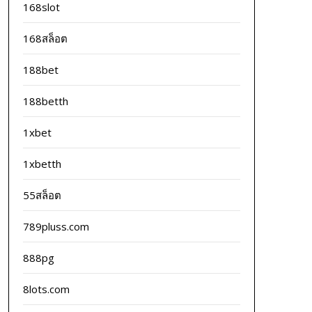
168slot
168สล็อต
188bet
188betth
1xbet
1xbetth
55สล็อต
789pluss.com
888pg
8lots.com