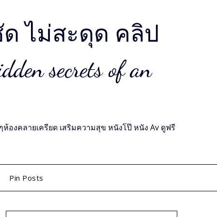
ัด ไม่สะดุด คลิป
en secrets of an
ๆห้องคลายเครียด เสริมความสุข หนังโป๊ หนัง Av ดูฟรี
Pin Posts