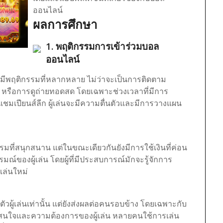
ออนไลน์
ผลการศึกษา
1. พฤติกรรมการเข้าร่วมบอล
ออนไลน์
มีพฤติกรรมที่หลากหลาย ไม่ว่าจะเป็นการติดตาม
 หรือการดูถ่ายทอดสด โดยเฉพาะช่วงเวลาที่มีการ
แชมเปียนส์ลีก ผู้เล่นจะมีความตื่นตัวและมีการวางแผน
รมที่สนุกสนาน แต่ในขณะเดียวกันยังมีการใช้เงินที่ค่อน
รมณ์ของผู้เล่น โดยผู้ที่มีประสบการณ์มักจะรู้จักการ
าเล่นใหม่
วผู้เล่นเท่านั้น แต่ยังส่งผลต่อคนรอบข้าง โดยเฉพาะกับ
มสนใจและความต้องการของผู้เล่น หลายคนใช้การเล่น