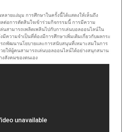
หลายแง่มุม การศึกษาในครั้งนี้ได้แสดงให้เห็นถึง
ผลต่อการตัดสินใจเข้าร่วมกิจกรรมนี้ การมีความ
ู้เล่นสามารถเพลิดเพลินไปกับการเล่นบอลออนไลน์ใน
มีความจำเป็นที่ต้องมีการศึกษาเพิ่มเติมเกี่ยวกับผลกระ
สามารถพัฒนานโยบายและการสนับสนุนที่เหมาะสมในการ
ะช่วยให้ผู้คนสามารถเล่นบอลออนไลน์ได้อย่างสนุกสนาน
์ทางสังคมของตนเอง