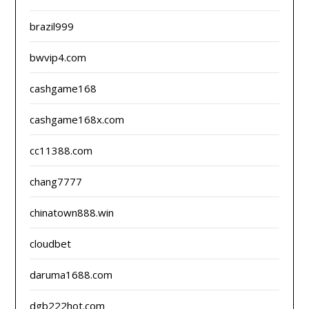
brazil999
bwvip4.com
cashgame168
cashgame168x.com
cc11388.com
chang7777
chinatown888.win
cloudbet
daruma1688.com
dgb222hot.com