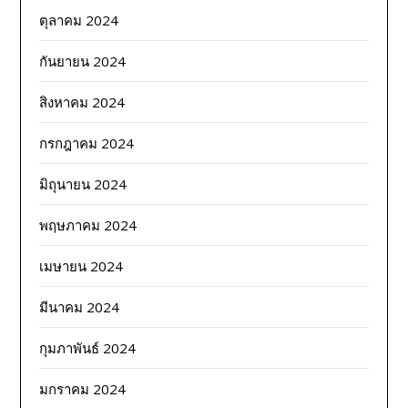
ตุลาคม 2024
กันยายน 2024
สิงหาคม 2024
กรกฎาคม 2024
มิถุนายน 2024
พฤษภาคม 2024
เมษายน 2024
มีนาคม 2024
กุมภาพันธ์ 2024
มกราคม 2024