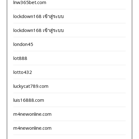
lnw365bet.com
lockdown168 เข้าสู่ระบบ
lockdown168 เข้าสู่ระบบ
london45
lot888
lotto432
luckycat789.com
luis16888.com
m4newonline.com
m4newonline.com