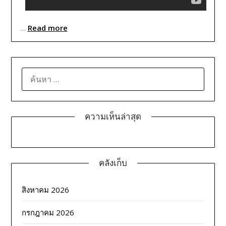
Read more
…
ค้นหา
สำหรับ:
ความเห็นล่าสุด
คลังเก็บ
สิงหาคม 2026
กรกฎาคม 2026