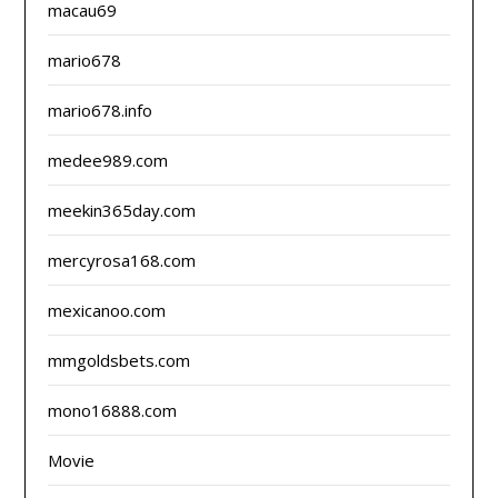
macau69
mario678
mario678.info
medee989.com
meekin365day.com
mercyrosa168.com
mexicanoo.com
mmgoldsbets.com
mono16888.com
Movie