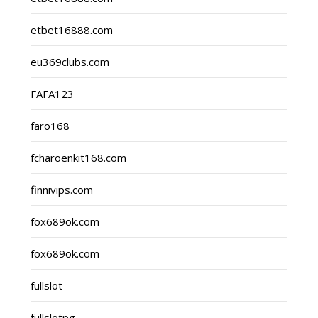
etbet16888.com
eu369clubs.com
FAFA123
faro168
fcharoenkit168.com
finnivips.com
fox689ok.com
fox689ok.com
fullslot
fullslotpg