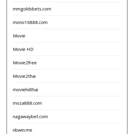
mmgoldsbets.com
mono16888.com
Movie
Movie HD
Movie2free
Movie2thai
moviehdthai
moza888.com
nagawaybet.com
nbwin.me