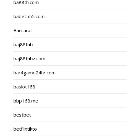
ba88th.com
babet555.com
Baccarat
baj88thb
baj88thbz.com
bar4game24hr.com
baslot168
bbp168.me
bestbet
betflixtikto