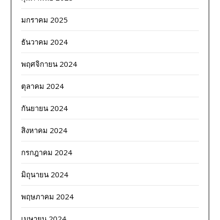
มกราคม 2025
ธันวาคม 2024
พฤศจิกายน 2024
ตุลาคม 2024
กันยายน 2024
สิงหาคม 2024
กรกฎาคม 2024
มิถุนายน 2024
พฤษภาคม 2024
เมษายน 2024