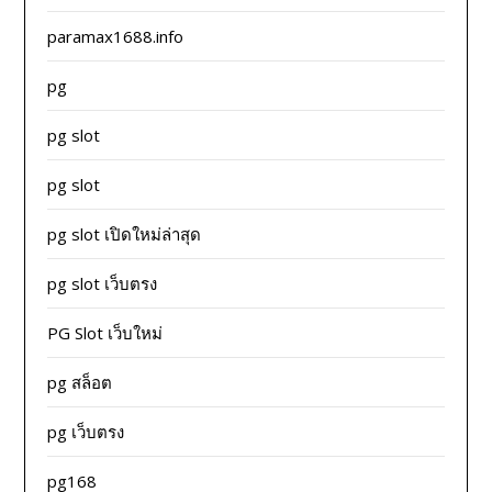
paramax1688.info
pg
pg slot
pg slot
pg slot เปิดใหม่ล่าสุด
pg slot เว็บตรง
PG Slot เว็บใหม่
pg สล็อต
pg เว็บตรง
pg168