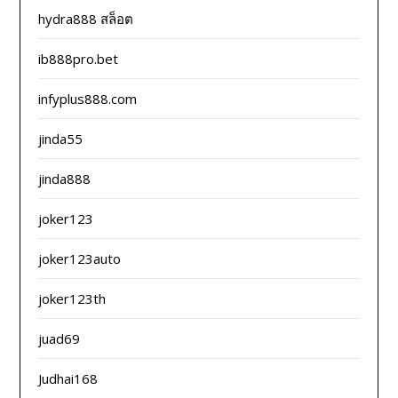
hydra888 สล็อต
ib888pro.bet
infyplus888.com
jinda55
jinda888
joker123
joker123auto
joker123th
juad69
Judhai168