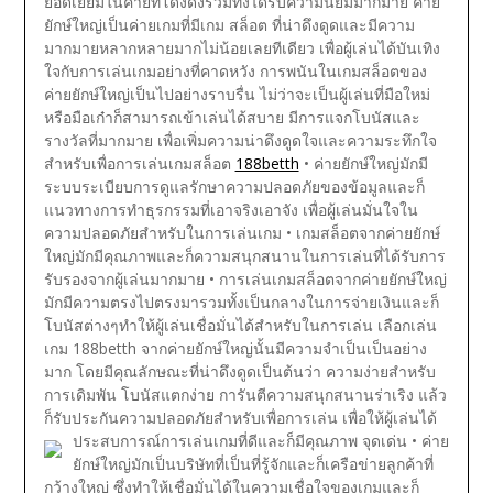
ยอดเยี่ยมในค่ายที่โด่งดังรวมทั้งได้รับความนิยมมากมาย ค่าย
ยักษ์ใหญ่เป็นค่ายเกมที่มีเกม สล็อต ที่น่าดึงดูดและมีความ
มากมายหลากหลายมากไม่น้อยเลยทีเดียว เพื่อผู้เล่นได้บันเทิง
ใจกับการเล่นเกมอย่างที่คาดหวัง การพนันในเกมสล็อตของ
ค่ายยักษ์ใหญ่เป็นไปอย่างราบรื่น ไม่ว่าจะเป็นผู้เล่นที่มือใหม่
หรือมือเก๋าก็สามารถเข้าเล่นได้สบาย มีการแจกโบนัสและ
รางวัลที่มากมาย เพื่อเพิ่มความน่าดึงดูดใจและความระทึกใจ
สำหรับเพื่อการเล่นเกมสล็อต
188betth
• ค่ายยักษ์ใหญ่มักมี
ระบบระเบียบการดูแลรักษาความปลอดภัยของข้อมูลและก็
แนวทางการทำธุรกรรมที่เอาจริงเอาจัง เพื่อผู้เล่นมั่นใจใน
ความปลอดภัยสำหรับในการเล่นเกม
• เกมสล็อตจากค่ายยักษ์
ใหญ่มักมีคุณภาพและก็ความสนุกสนานในการเล่นที่ได้รับการ
รับรองจากผู้เล่นมากมาย
• การเล่นเกมสล็อตจากค่ายยักษ์ใหญ่
มักมีความตรงไปตรงมารวมทั้งเป็นกลางในการจ่ายเงินและก็
โบนัสต่างๆทำให้ผู้เล่นเชื่อมั่นได้สำหรับในการเล่น
เลือกเล่น
เกม 188betth จากค่ายยักษ์ใหญ่นั้นมีความจำเป็นเป็นอย่าง
มาก โดยมีคุณลักษณะที่น่าดึงดูดเป็นต้นว่า ความง่ายสำหรับ
การเดิมพัน โบนัสแตกง่าย การันตีความสนุกสนานร่าเริง แล้ว
ก็รับประกันความปลอดภัยสำหรับเพื่อการเล่น เพื่อให้ผู้เล่นได้
ประสบการณ์การเล่นเกมที่ดีและก็มีคุณภาพ
จุดเด่น
• ค่าย
ยักษ์ใหญ่มักเป็นบริษัทที่เป็นที่รู้จักและก็เครือข่ายลูกค้าที่
กว้างใหญ่ ซึ่งทำให้เชื่อมั่นได้ในความเชื่อใจของเกมและก็