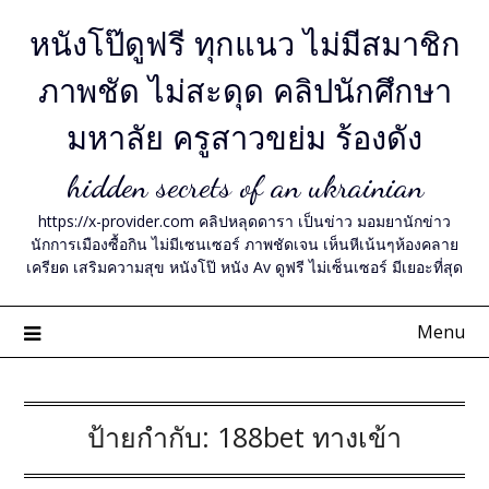
Skip
หนังโป๊ดูฟรี ทุกแนว ไม่มีสมาชิก
to
content
ภาพชัด ไม่สะดุด คลิปนักศึกษา
มหาลัย ครูสาวขย่ม ร้องดัง
hidden secrets of an ukrainian
https://x-provider.com คลิปหลุดดารา เป็นข่าว มอมยานักข่าว
นักการเมืองซื้อกิน ไม่มีเซนเซอร์ ภาพชัดเจน เห็นหีเน้นๆห้องคลาย
เครียด เสริมความสุข หนังโป๊ หนัง Av ดูฟรี ไม่เซ็นเซอร์ มีเยอะที่สุด
Menu
ป้ายกำกับ:
188bet ทางเข้า