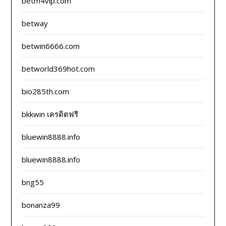
betm4vip.com
betway
betwin6666.com
betworld369hot.com
bio285th.com
bkkwin เครดิตฟรี
bluewin8888.info
bluewin8888.info
bng55
bonanza99