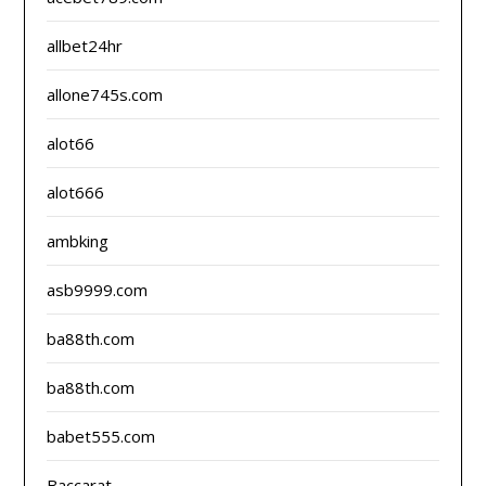
allbet24hr
allone745s.com
alot66
alot666
ambking
asb9999.com
ba88th.com
ba88th.com
babet555.com
Baccarat