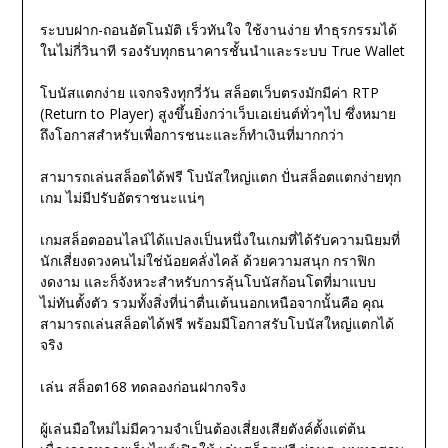
ระบบฝาก-ถอนอัตโนมัติ เร็วทันใจ ใช้งานง่าย ทำธุรกรรมได้
ในไม่กี่วินาที รองรับทุกธนาคารชั้นนำและระบบ True Wallet
โบนัสแตกง่าย แจกจริงทุกวี่วัน สล็อตเว็บตรงมักมีค่า RTP
(Return to Player) สูงขึ้นยิ่งกว่าเว็บเอเย่นต์ทั่วๆไป ซึ่งหมาย
ถึงโอกาสสำหรับเพื่อการชนะและก็ทำเงินที่มากกว่า
สามารถเล่นสล็อตได้ฟรี โบนัสใหญ่แตก ปั่นสล็อตแตกง่ายทุก
เกม ไม่มีปรับอัตราชนะแน่ๆ
เกมสล็อตออนไลน์ได้แปลงเป็นหนึ่งในเกมที่ได้รับความนิยมที่
นักเสี่ยงดวงคนไม่ใช่น้อยคลั่งไคล้ ด้วยความสนุก กราฟิก
งดงาม และก็จังหวะสำหรับการลุ้นโบนัสก้อนโตที่มาแบบ
ไม่ทันตั้งตัว รวมทั้งสิ่งที่น่าตื่นเต้นนอกเหนือจากนั้นคือ คุณ
สามารถเล่นสล็อตได้ฟรี พร้อมมีโอกาสรับโบนัสใหญ่แตกได้
จริง
เล่น สล็อต168 ทดลองก่อนฝากจริง
ผู้เล่นมือใหม่ไม่มีความจำเป็นต้องเสี่ยงเสียตังค์ตั้งแต่ต้น