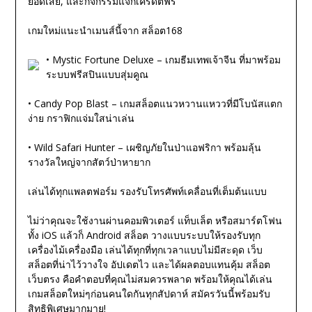
ยอดเสีย, และกิจกรรมแจกเครดิตฟรี
เกมใหม่แนะนำเมนส์นี้จาก สล็อต168
• Mystic Fortune Deluxe – เกมธีมเทพเจ้าจีน ที่มาพร้อม
ระบบฟรีสปินแบบสุ่มคูณ
• Candy Pop Blast – เกมสล็อตแนวหวานแหววที่มีโบนัสแตก
ง่าย กราฟิกแจ่มใสน่าเล่น
• Wild Safari Hunter – เผชิญภัยในป่าแอฟริกา พร้อมลุ้น
รางวัลใหญ่จากสัตว์ป่าหายาก
เล่นได้ทุกแพลตฟอร์ม รองรับโทรศัพท์เคลื่อนที่เต็มต้นแบบ
ไม่ว่าคุณจะใช้งานผ่านคอมพิวเตอร์ แท็บเล็ต หรือสมาร์ตโฟน
ทั้ง iOS แล้วก็ Android สล็อต วางแบบระบบให้รองรับทุก
เครื่องไม้เครื่องมือ เล่นได้ทุกที่ทุกเวลาแบบไม่มีสะดุด เว็บ
สล็อตที่น่าไว้วางใจ อัปเดตไว และได้ผลตอบแทนคุ้ม สล็อต
เว็บตรง คือคำตอบที่คุณไม่สมควรพลาด พร้อมให้คุณได้เล่น
เกมสล็อตใหม่ๆก่อนคนใดกันทุกสัปดาห์ สมัครวันนี้พร้อมรับ
สิทธิพิเศษมากมาย!