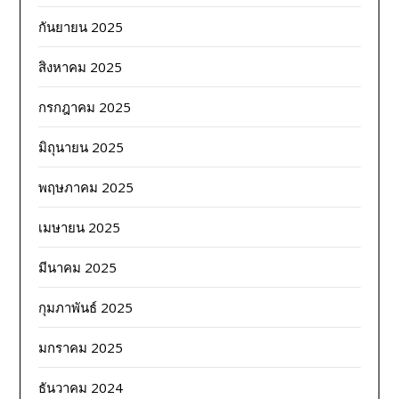
กันยายน 2025
สิงหาคม 2025
กรกฎาคม 2025
มิถุนายน 2025
พฤษภาคม 2025
เมษายน 2025
มีนาคม 2025
กุมภาพันธ์ 2025
มกราคม 2025
ธันวาคม 2024