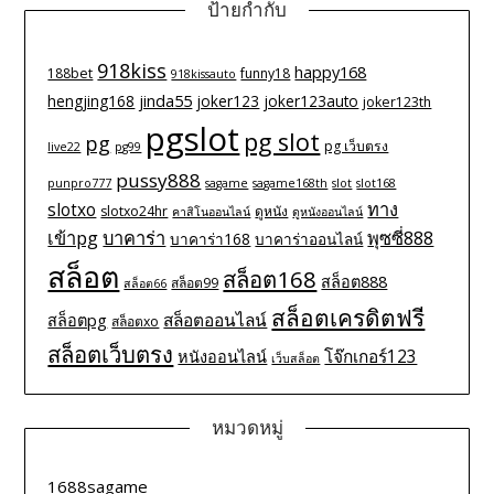
ป้ายกำกับ
918kiss
happy168
188bet
funny18
918kissauto
jinda55
hengjing168
joker123
joker123auto
joker123th
pgslot
pg slot
pg
pg เว็บตรง
live22
pg99
pussy888
punpro777
sagame
sagame168th
slot
slot168
ทาง
slotxo
slotxo24hr
ดูหนัง
คาสิโนออนไลน์
ดูหนังออนไลน์
เข้าpg
บาคาร่า
พุซซี่888
บาคาร่า168
บาคาร่าออนไลน์
สล็อต
สล็อต168
สล็อต888
สล็อต99
สล็อต66
สล็อตเครดิตฟรี
สล็อตออนไลน์
สล็อตpg
สล็อตxo
สล็อตเว็บตรง
โจ๊กเกอร์123
หนังออนไลน์
เว็บสล็อต
หมวดหมู่
1688sagame