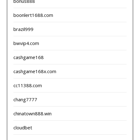
bonus888
boonlert1688.com
brazil999
bwvip4.com
cashgame168
cashgame168x.com
cc11388.com
chang7777
chinatown888.win
cloudbet