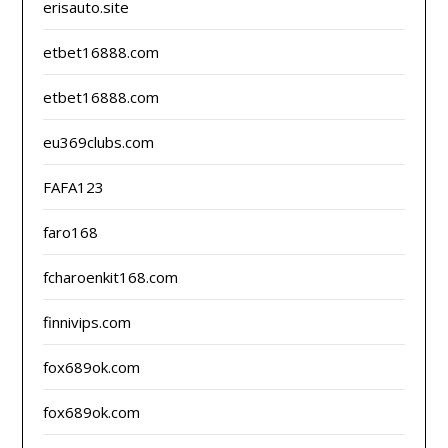
erisauto.site
etbet16888.com
etbet16888.com
eu369clubs.com
FAFA123
faro168
fcharoenkit168.com
finnivips.com
fox689ok.com
fox689ok.com