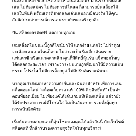
เนื่องจากหลายเว็บไซต์เปิดให้ เล่นสล็อตฟรี ผ่านระบบทดสอบ
เล่น ไม่ต้องสมัคร ไม่ต้องดาวน์โหลด ก็สามารถปั่นสล็อตได้
เลยในทันที พร้อมเครดิตทดลองเล่นเสมอเหมือนจริง ให้คุณ
สัมผัสประสบการณ์การเล่นราวกับของจริงทุกสิ่ง
ปั่น สล็อตเครดิตฟรี แตกง่ายทุกเกม
เกมสล็อตในขณะนี้ถูกดีไซน์มาให้ แตกง่าย แตกไว ไม่ว่าคุณ
จะเลือกเล่นเกมไหนก็ตาม ไม่ว่าจะเป็นธีมเสี่ยงอันตราย
แฟนตาซี หรือแนวคลาสสิก คุณก็มีสิทธิ์ลุ้นรับ แจ็คพอตใหญ่
ได้ตลอดระยะเวลา เพราะว่าระบบเกมถูกพัฒนาให้มีความเป็น
ธรรม โปร่งใส ไม่มีการล็อกยูส ไม่มีปรับอัตราแพ้ชนะ
หากคุณกำลังมองหาความยั่งยืนและมั่นคงสำหรับเพื่อการเล่น
สล็อตออนไลน์ “สล็อตเว็บตรง แท้ 100% ลิขสิทธิ์แท้” เป็นคำ
ตอบที่ยอดเยี่ยม ไม่เพียงแค่ได้เล่นเกมแท้เพียงแค่นั้น แต่ว่ายัง
ได้รับประสบการณ์ที่โปร่งใส ไม่เป็นอันตราย รวมทั้งคุ้มทุก
การพนันอีกด้วย
เริ่มต้นความสนุกและก็ลุ้นโชคของคุณได้แล้ววันนี้ กับเว็บไซต์
สล็อตแท้ ที่กล้ารับรองความสุจริตใจในทุกบริการ!