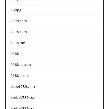
888pg
8lots.com
8lots.com
8lots.me
918kiss
918kissauto
918kissme
abbet789.com
acebet789.com
acebet789.com