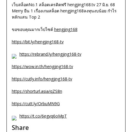
เว็บสล็อตNo.1 สล็อตเครดิตฟรี hengjing168.tv 27 มิ.ย. 68
Merry ยืน 1 เรื่องเกมสล็อต hengjing168ลงทุนงบน้อย กำไร
หลักแสน Top 2
ขอขอบคุณมากเว็ปไซต์
hengjing168
https://bit.ly/hengjing168-tv
https://rebrand.ly/hengjing168-tv
https://wow.in.th/hengjing168-tv
https://cutly.info/hengjing168-tv
https://shorturl.asia/qZS8n
https://cutt.ly/OrbuMN9G
https://t.co/6egvq6oMpT
Share