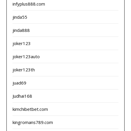
infyplus888.com
jinda55
jinda888
joker123
joker123auto
joker123th
juad69
Judhai168
kimchibetbet.com
kingromans789.com