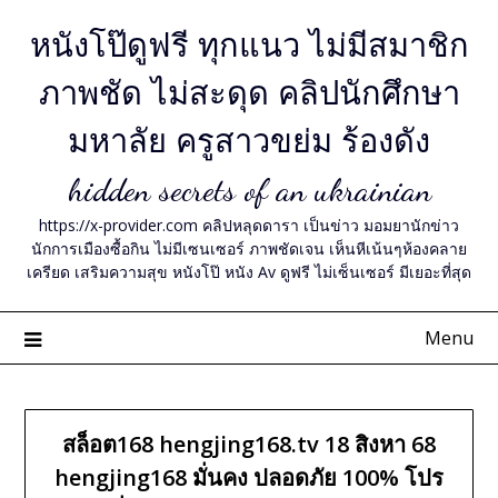
Skip
หนังโป๊ดูฟรี ทุกแนว ไม่มีสมาชิก
to
content
ภาพชัด ไม่สะดุด คลิปนักศึกษา
มหาลัย ครูสาวขย่ม ร้องดัง
hidden secrets of an ukrainian
https://x-provider.com คลิปหลุดดารา เป็นข่าว มอมยานักข่าว
นักการเมืองซื้อกิน ไม่มีเซนเซอร์ ภาพชัดเจน เห็นหีเน้นๆห้องคลาย
เครียด เสริมความสุข หนังโป๊ หนัง Av ดูฟรี ไม่เซ็นเซอร์ มีเยอะที่สุด
Menu
สล็อต168 hengjing168.tv 18 สิงหา 68
hengjing168 มั่นคง ปลอดภัย 100% โปร