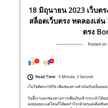
18 มิถุนายน 2023 เว็บตร
สล็อตเว็บตรง ทดลองเล่น
ตรง Bo
Posted on
0
0
Read Time:
5 Minute, 3 Second
เว็บไซต์ตรง100% เพิ่มช่องทางทำเงินกับสล็อตอ
วันนี้เราบอกช่องทางการเพิ่มเงินเข้ากระเป๋าได้อย
ลงทุนเยอะแค่ไหนก็ได้ผลกำไรกล้วยๆแค่เดิมพันสล็