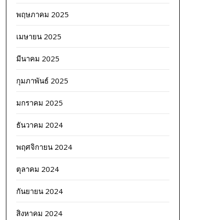
พฤษภาคม 2025
เมษายน 2025
มีนาคม 2025
กุมภาพันธ์ 2025
มกราคม 2025
ธันวาคม 2024
พฤศจิกายน 2024
ตุลาคม 2024
กันยายน 2024
สิงหาคม 2024