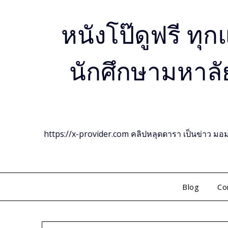
Skip
to
หนังโป๊ดูฟรี ทุ
content
นักศึกษามหาลัย 
https://x-provider.com คลิปหลุดดารา เป็นข่าว มอมย
Blog
Co