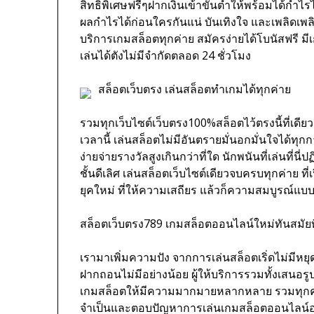
สิทธิพิเศษฟรีๆฝากเงินเข้าขั้นต่ำให้พร้อมได้กำไ
ผลกำไรได้ก่อนใครกันแน่ บันเทิงใจ และเพลิดเพลิ
บริการเกมสล็อตทุกค่าย สมัครง่ายได้โบนัสฟรี 
เล่นได้ตังไม่มีจำกัดตลอด 24 ชั่วโมง
สล็อตเว็บตรง เล่นสล็อตทำเกมได้ทุกค่าย
รวมทุกเว็บไซต์เว็บตรง100%สล็อตไว้ตรงนี้ที่เดียว
เวลานี้ เล่นสล็อตไม่มีอันตรายมั่นอกมั่นใจได้ท
ง่ายจ่ายรางวัลสูงเกินกว่าที่ใด นักพนันที่เล่นที่
ชั้นดีเลิศ เล่นสล็อตเว็บไซต์เดียวจบครบทุกค่าย ที่
ยุคใหม่ ที่ให้ความเสถียร แล้วก็ความสมบูรณ์แบบอ
สล็อตเว็บตรง789 เกมสล็อตออนไลน์ใหม่ทันสมัยที
เรามาเพิ่มความปัง จากการเล่นสล็อตเริ่ดไม่มีหย
ฝากถอนไม่มีอย่างน้อย ผู้ให้บริการรวมทั้งเสน
เกมสล็อตให้มีความมากมายหลากหลาย รวมทุกค่าย ใน
จำเป็นและตอบปัญหาการเล่นเกมสล็อตออนไลน์อย่