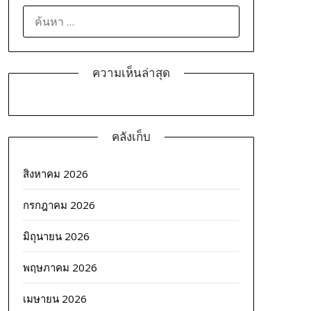
ค้นหา
สำหรับ:
ความเห็นล่าสุด
คลังเก็บ
สิงหาคม 2026
กรกฎาคม 2026
มิถุนายน 2026
พฤษภาคม 2026
เมษายน 2026