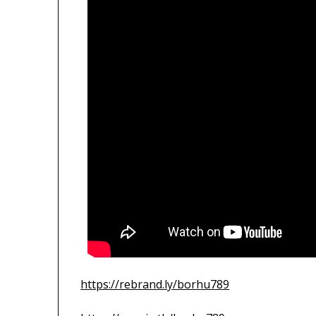
https://rebrand.ly/borhu789