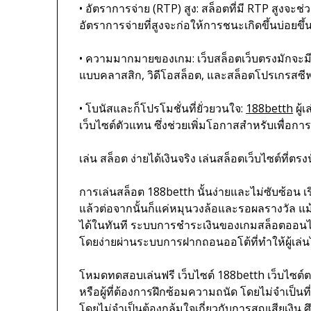
• อัตราการจ่าย (RTP) สูง: สล็อตที่มี RTP สูงจะช
อัตราการจ่ายที่สูงจะก่อให้การชนะเกิดขึ้นบ่อยขึ้
• ความมากมายของเกม: เว็บสล็อตเว็บตรงมักจะมี
แบบคลาสสิก, วิดีโอสล็อต, และสล็อตโปรเกรสซี
• โบนัสและก็โปรโมชั่นที่ยั่วยวนใจ:
188betth
ผู้
เว็บไซต์ตัวแทน ซึ่งช่วยเพิ่มโอกาสสำหรับเพื่อก
เล่น สล็อต ง่ายได้เงินจริง เล่นสล็อตเว็บไซต์ที่ตร
การเล่นสล็อต 188betth นั้นง่ายและไม่ซับซ้อน เริ
แล้วต่อจากนั้นก็แค่หมุนวงล้อและรอผลรางวัล แม้
ได้ในทันที ระบบการชำระเงินของเกมสล็อตออนไ
โดยง่ายผ่านระบบการฝากถอนออโต้ที่ทำให้ผู้เล่
โหมดทดสอบเล่นฟรี เว็บไซต์ 188betth เว็บไซต์ตร
หรือผู้ที่ต้องการฝึกซ้อมความถนัด โดยไม่จำเป็นที่จะ
โดยไม่จำเป็นต้องกลุ้มใจเกี่ยวกับการสูญเสียเงิ