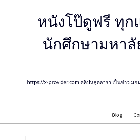
Skip
to
หนังโป๊ดูฟรี ทุ
content
นักศึกษามหาลัย 
https://x-provider.com คลิปหลุดดารา เป็นข่าว มอมย
Blog
Co