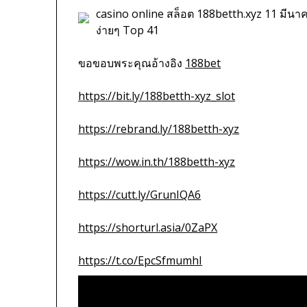
casino online สล็อต 188betth.xyz 11 มีน
ง่ายๆ Top 41
ขอขอบพระคุณอ้างอิง
188bet
https://bit.ly/188betth-xyz_slot
https://rebrand.ly/188betth-xyz
https://wow.in.th/188betth-xyz
https://cutt.ly/GrunIQA6
https://shorturl.asia/0ZaPX
https://t.co/EpcSfmumhI