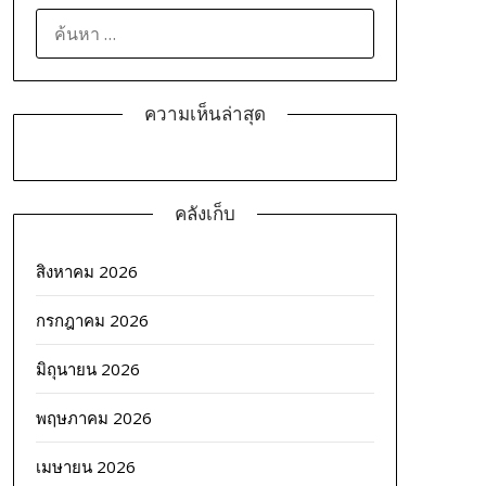
ค้นหา
สำหรับ:
ความเห็นล่าสุด
คลังเก็บ
สิงหาคม 2026
กรกฎาคม 2026
มิถุนายน 2026
พฤษภาคม 2026
เมษายน 2026