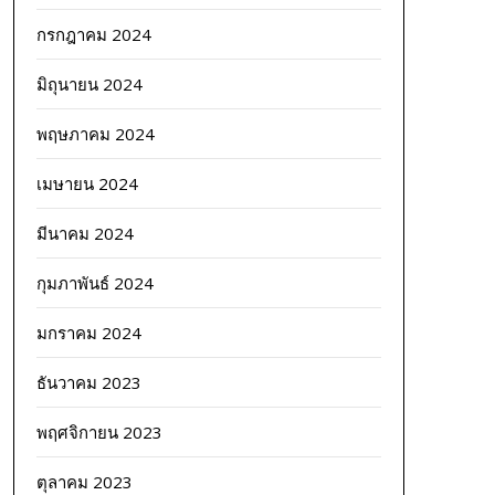
กรกฎาคม 2024
มิถุนายน 2024
พฤษภาคม 2024
เมษายน 2024
มีนาคม 2024
กุมภาพันธ์ 2024
มกราคม 2024
ธันวาคม 2023
พฤศจิกายน 2023
ตุลาคม 2023