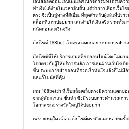
เล่นสล็อตออนไลน์เป็นเลิศในกิจกรรมที่ได้รับความ
ทำเงินได้ง่ายในเวลาอันสั้น แต่ว่าการเลือกเว็บไซต
ตรง จึงเป็นลู่ทางที่ดีเยี่ยมที่สุดสำหรับผู้เล่นที
สล็อตที่แตกบ่อยมาก เล่นง่ายได้เงินจริง รวมทั
ถนัดก่อนลงเงินจริง
เว็บไซต์
188bet
เว็บตรง แตกบ่อย ระบบการฝากถอน
เว็บไซต์ที่ให้บริการเกมสล็อตออนไลน์โดยไม่ผ่านต
โดยตรงกับผู้ให้บริการหลัก การเล่นผ่านเว็บไซต์
ขึ้น ระบบการฝากถอนที่รวดเร็วทันใจแล้วก็ไม่มีอั
และก็โบนัสที่คุ้ม
เกม 188betth ที่เว็บสล็อตเว็บตรงมีความแตกบ่อยคร
จากผู้พัฒนาเกมชั้นนำ ซึ่งมีระบบการคำนวณการออ
โอกาสชนะรางวัลใหญ่ได้บ่อยมาก
เพราะเหตุใด สล็อต เว็บไซต์ตรงถึงแตกหลายครั้ง