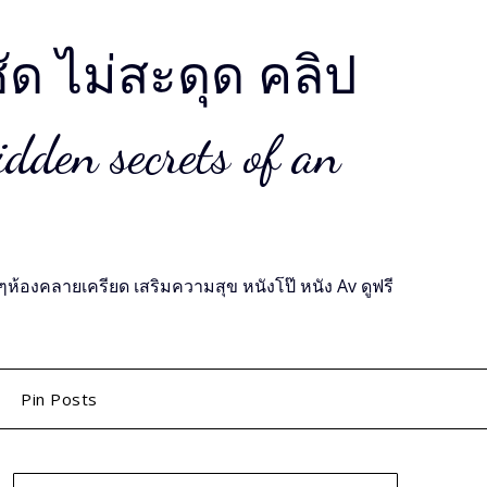
ัด ไม่สะดุด คลิป
en secrets of an
ๆห้องคลายเครียด เสริมความสุข หนังโป๊ หนัง Av ดูฟรี
Pin Posts