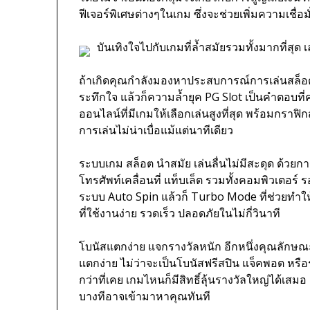
ฟีเจอร์พิเศษต่างๆในเกม ซึ่งจะช่วยเพิ่มความเชื่อมั
บันเทิงใจไปกับเกมที่ล้ำสมัยรวมทั้งมากที่สุ
ถ้าเกิดคุณกำลังมองหาประสบการณ์การเล่นสล็อต
ระทึกใจ แล้วก็ความล้ำยุค PG Slot เป็นคำตอบท
ออนไลน์ที่มีเกมให้เลือกเล่นสูงที่สุด พร้อมกราฟิก
การเล่นไม่น่าเบื่อแม้แต่นาทีเดียว
ระบบเกม สล็อต นำสมัย เล่นลื่นไม่มีสะดุด ด้วยก
โทรศัพท์เคลื่อนที่ แท็บเล็ต รวมทั้งคอมพิวเตอร์
ระบบ Auto Spin แล้วก็ Turbo Mode ที่ช่วยทำให้
ที่ใช้งานง่าย รวดเร็ว ปลอดภัยในไม่กี่วินาที
โบนัสแตกง่าย แจกรางวัลหนัก อีกหนึ่งคุณลักษณะเ
แตกง่าย ไม่ว่าจะเป็นโบนัสฟรีสปิน แจ็คพอต หรือร
กว่าที่เคย เกมไหนก็มีสิทธิ์ลุ้นรางวัลใหญ่ได้เส
บางทีอาจเข้ามาหาคุณทันที