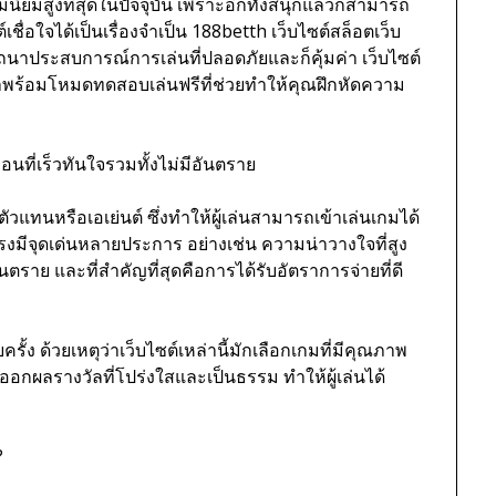
นิยมสูงที่สุดในปัจจุบัน เพราะอีกทั้งสนุกแล้วก็สามารถ
์เชื่อใจได้เป็นเรื่องจำเป็น 188betth เว็บไซต์สล็อตเว็บ
่ปรารถนาประสบการณ์การเล่นที่ปลอดภัยและก็คุ้มค่า เว็บไซต์
้งมาพร้อมโหมดทดสอบเล่นฟรีที่ช่วยทำให้คุณฝึกหัดความ
ที่เร็วทันใจรวมทั้งไม่มีอันตราย
ัวแทนหรือเอเย่นต์ ซึ่งทำให้ผู้เล่นสามารถเข้าเล่นเกมได้
ตรงมีจุดเด่นหลายประการ อย่างเช่น ความน่าวางใจที่สูง
นตราย และที่สำคัญที่สุดคือการได้รับอัตราการจ่ายที่ดี
ั้ง ด้วยเหตุว่าเว็บไซต์เหล่านี้มักเลือกเกมที่มีคุณภาพ
กผลรางวัลที่โปร่งใสและเป็นธรรม ทำให้ผู้เล่นได้
?