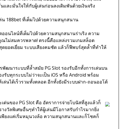
่นและมั่นใจให้กับผู้เล่นก่อนลงเดิมพันด้วยเงินจริง
ด เล่น 188bet ที่เต็มไปด้วยความสนุกสนาน
ออนไลน์ที่เต็มไปด้วยความสนุกสนานร่าเริง ความ
ี่คุณไม่สมควรพลาด! ตรงนี้คือแหล่งรวมเกมสล็อต
สุดยอดเยี่ยม ระบบเสียงคมชัด แล้วก็ฟีพบร์สุดล้ำที่ทำให้
ารพัฒนาระบบที่ล้ำสมัย PG Slot รองรับอีกทั้งการเล่นบน
 รองรับทุกระบบไม่ว่าจะเป็น iOS หรือ Android พร้อม
เล่นได้เร็วรวมทั้งตลอด อีกทั้งยังมีระบบฝาก-ถอนออโต้
ด่นของ PG Slot คือ อัตราการจ่ายโบนัสที่สูงแล้วก็
างวัลพิเศษอื่นๆทำให้ผู้เล่นมีโอกาสรับกำไรมากยิ่ง
มอ เพียงแค่เริ่มหมุนวงล้อ ความสนุกสนานและก็โชคก็