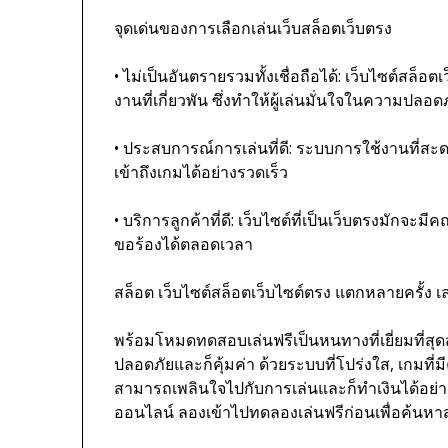
จุดเด่นของการเลือกเล่นเว็บสล็อตเว็บตรง
• ไม่เป็นอันตรายรวมทั้งเชื่อถือได้: เว็บไซต์สล
งานที่เกี่ยวพัน ซึ่งทำให้ผู้เล่นมั่นใจในความปลอ
• ประสบการณ์การเล่นที่ดี: ระบบการใช้งานที่สะด
เข้าถึงเกมได้อย่างรวดเร็ว
• บริการลูกค้าที่ดี: เว็บไซต์ที่เป็นเว็บตรงมัก
ขอร้องได้ตลอดเวลา
สล็อต เว็บไซต์สล็อตเว็บไซต์ตรง แตกหลายครั้ง เล่
พร้อมโหมดทดสอบเล่นฟรีเป็นหนทางที่เยี่ยมที่สุดส
ปลอดภัยและก็คุ้มค่า ด้วยระบบที่โปร่งใส, เกมที
สามารถเพลินใจไปกับการเล่นและก็ทำเงินได้อย่าง
ออนไลน์ ลองเข้าไปทดลองเล่นฟรีก่อนเพื่อค้นหาส