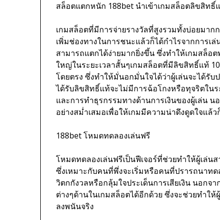
สล็อตแตกหนัก 188bet นำเข้าเกมสล็อตลิขสิทธิ
เกมสล็อตที่มีการจ่ายรางวัลที่สูงรวมทั้งบ่อยมาก
เพิ่มช่องทางในการชนะแล้วก็ได้กำไรจากการเล่น 
สามารถแตกได้ง่ายมากยิ่งขึ้น ซึ่งทำให้เกมสล็อตพว
ใหญ่ในระยะเวลาสั้นๆเกมสล็อตที่มีลิขสิทธิ์แท้ 
โดยตรง ซึ่งทำให้มั่นอกมั่นใจได้ว่าผู้เล่นจะได้ร
ได้รับลิขสิทธิ์แท้จะไม่มีการฉ้อโกงหรือทุจริต
และการทำธุรกรรมทางด้านการเงินของผู้เล่น นอก
อย่างสม่ำเสมอเพื่อให้เกมมีความน่าดึงดูดใจแล้วก
188bet โหมดทดลองเล่นฟรี
โหมดทดลองเล่นฟรีเป็นฟีเจอร์ที่ช่วยทำให้ผู้เล่
ซึ่งเหมาะกับคนที่พึ่งจะเริ่มหรือคนที่ปรารถนาทด
วิตกกังวลหรือกลุ้มใจประเด็นการเสียเงิน นอกจา
ต่างๆด้านในเกมสล็อตได้อีกด้วย ซึ่งจะช่วยทำให้ผู
ลงพนันจริง