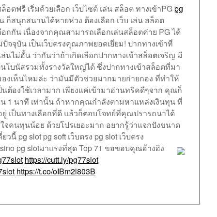
ล็อตฟรี เริ่มด้วยเลือก เว็บไซต์ เล่น สล็อต
ทางเข้าPG
pg
 ก็สนุกสนานได้หายห่วง ต้องเลือก เว็บ เล่น สล็อต
ือกกัน เนื่องจากคุณสามารถเลือกเล่นสล็อตค่าย PG ได้
่ปัจจุบัน เป็นเว็บตรงคุณภาพยอดเยี่ยม! ปากทางเข้าที่
ล่นไม่อั้น ว่ากันว่าถ้าเกิดเลือกปากทางเข้าสล็อตเจริญ มี
ตุ้นโบนัสรวมทั้งรางวัลใหญ่ได้ ซึ่งปากทางเข้าสล็อตที่มา
มองเห็นไหมล่ะ ว่ามันมีตัวช่วยมากมายก่ายกอง ที่ทำให้
็นต้องใช้เวลามาก เพียงแค่เข้ามาอ่านทริคดีๆจาก คุณก็
 1 นาที เท่านั้น ถ้าหากคุณกำลังตามหาแหล่งเงินทุน ที่
ู่ เป็นทางเลือกที่ดี แล้วก็ตอบโจทย์ที่คุณปรารถนาได้
เอาใจคนทุนน้อย ด้วยโปรเยอะมาก อยากรู้ว่าแจกปังขนาด
ยวนี้ pg slot
pg soft เว็บตรง pg slot เว็บตรง
ino pg slotมาแรงที่สุด Top 71
ขอขอบคุณอ้างอิง
g77slot
https://cutt.ly/pg77slot
7slot
https://t.co/oIBm2l803B