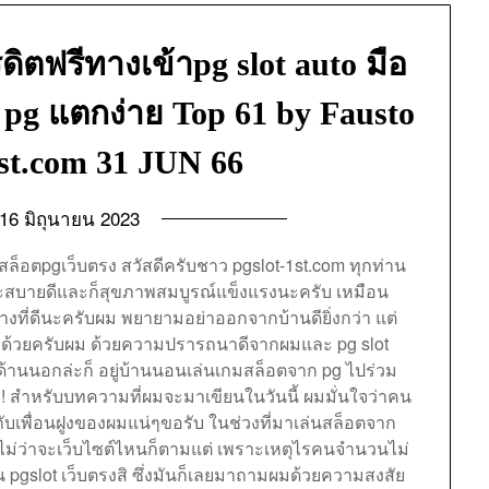
รดิตฟรีทางเข้าpg slot auto มือ
ี่ pg แตกง่าย Top 61 by Fausto
st.com 31 JUN 66
16 มิถุนายน 2023
 สล็อตpgเว็บตรง
สวัสดีครับชาว pgslot-1st.com ทุกท่าน
จะสบายดีและก็สุขภาพสมบูรณ์แข็งแรงนะครับ เหมือน
ทางที่ดีนะครับผม พยายามอย่าออกจากบ้านดียิ่งกว่า แต่
กด้วยครับผม ด้วยความปรารถนาดีจากผมและ pg slot
้านนอกล่ะก็ อยู่บ้านนอนเล่นเกมสล็อตจาก pg ไปร่วม
!
สำหรับบทความที่ผมจะมาเขียนในวันนี้ ผมมั่นใจว่าคน
กับเพื่อนฝูงของผมแน่ๆขอรับ ในช่วงที่มาเล่นสล็อตจาก
ไม่ว่าจะเว็บไซต์ไหนก็ตามแต่ เพราะเหตุไรคนจำนวนไม่
่น pgslot เว็บตรงสิ ซึ่งมันก็เลยมาถามผมด้วยความสงสัย