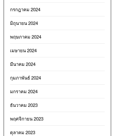
กรกฎาคม 2024
มิถุนายน 2024
พฤษภาคม 2024
เมษายน 2024
มีนาคม 2024
กุมภาพันธ์ 2024
มกราคม 2024
ธันวาคม 2023
พฤศจิกายน 2023
ตุลาคม 2023