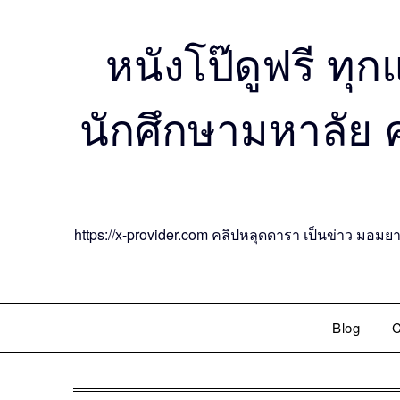
Skip
to
หนังโป๊ดูฟรี ทุ
content
นักศึกษามหาลัย ค
https://x-provider.com คลิปหลุดดารา เป็นข่าว มอมยาน
Blog
C