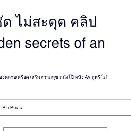
ัด ไม่สะดุด คลิป
den secrets of an
้องคลายเครียด เสริมความสุข หนังโป๊ หนัง Av ดูฟรี ไม่
Pin Posts