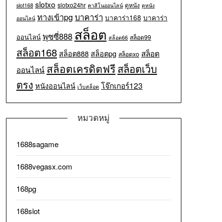
slotxo
slotxo24hr
ดูหนัง
slot168
คาสิโนออนไลน์
ดูหนัง
ทางเข้าpg
บาคาร่า
บาคาร่า168
บาคาร่า
ออนไลน์
สล็อต
พุซซี่888
ออนไลน์
สล็อต99
สล็อต66
สล็อต168
สล็อต
สล็อต888
สล็อตpg
สล็อตxo
สล็อตเครดิตฟรี
สล็อตเว็บ
ออนไลน์
ตรง
โจ๊กเกอร์123
หนังออนไลน์
เว็บสล็อต
หมวดหมู่
1688sagame
1688vegasx.com
168pg
168slot