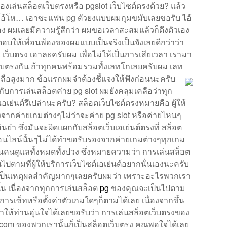
องเล่นสล็อตเว็บตรงหรือ pgslot เว็บไซต์ตรงด้วย? แล้ว
ง โอ้โห… เอาซะแฟน pg ตัวยงแบบผมกุมขมับเลยขอรับ ไอ้
รื่อง ผมเลยมีความรู้สึกว่า ผมขอเวลาสะสมแล้วก็ดึงตัวเอง
บให้เพื่อนพ้องของผมแบบเป็นจริงเป็นจังเลยดีกว่าว่า
เว็บตรง เอาละครับผม เพื่อไม่ให้เป็นการเสียเวลา เรามา
ว็บตรงกัน ถ้าทุกคนพร้อมรวมทั้งเลทโกเลยครับผม เลท
บถือสูงมาก
ข้อแรกผมจำต้องชี้แจงให้ฟังก่อนนะครับ
กับการเล่นสล็อตค่าย pg slot ผมยังคลุมเคลือว่าทุก
เย่นต์รึเปล่านะครับ? สล็อตเว็บไซต์ตรงหมายคือ ผู้ให้
จากค่ายเกมต่างๆไม่ว่าจะค่าย pg slot หรือค่ายไหนๆ
ม่นยำ ซึ่งมันจะผิดแผกกับสล็อตเว็บเอเย่นต์ตรงที่ สล็อต
ล็อตออนไลน์นั้นๆไม่ได้ทำขอรับรองจากค่ายเกมต่างๆทุกเกม
เป็นคนดูแลทั้งหมดทั้งปวง ซึ่งหมายความว่า การเล่นสล็อต
ไปตามที่ผู้ให้บริการเว็บไซต์เอเย่นต์อยากนั่นเองนะครับ
ึงเป็นเหตุผลสำคัญมากๆเลยครับผมว่า เพราะอะไรพวกเรา
ั้น เนื่องจากทุกการเล่นสล็อต
pg
ของคุณจะเป็นไปตาม
รเซ็ทหรือตั้งค่าตัวเกมใดๆก็ตามได้เลย เนื่องจากขึ้น
็ทำให้ท่านอุ่นใจได้เลยขอรับว่า การเล่นสล็อตเว็บตรงของ
st.com ของพวกเรานั้นก็เป็นสล็อตเว็บตรง คุณพอใจได้เลย