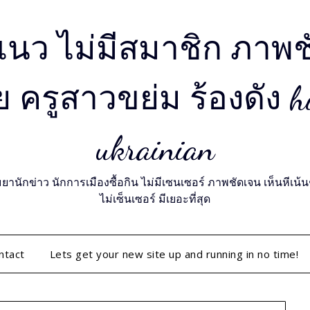
กแนว ไม่มีสมาชิก ภาพช
ครูสาวขย่ม ร้องดัง hidd
ukrainian
านักข่าว นักการเมืองซื้อกิน ไม่มีเซนเซอร์ ภาพชัดเจน เห็นหีเน้น
ไม่เซ็นเซอร์ มีเยอะที่สุด
ntact
Lets get your new site up and running in no time!