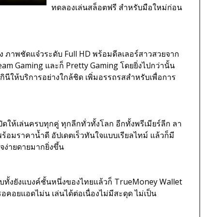
ทดลองเล่นสล็อตฟรี สำหรับมือใหม่ก่อน
ภาพชัดแจ๋วระดับ Full HD พร้อมดีลเลอร์สาวสวยจาก
ream Gaming และก็ Pretty Gaming โดยยิ่งไปกว่านั้น
บิกินีให้บริการอย่างใกล้ชิด เพิ่มอรรถรสสำหรับเพื่อการ
เล่นครบทุกคู่ ทุกลีกทั่วทั้งโลก อีกทั้งพรีเมียร์ลีก ลา
ร้อมราคาน้ำดี อัปเดตเร็วทันใจแบบเรียลไทม์ แล้วก็มี
ง่ายดายมากยิ่งขึ้น
ับทั้งยังแบงค์ชั้นหนึ่งของไทยแล้วก็ TrueMoney Wallet
อคอยแอดไม่น เล่นได้ต่อเนื่องไม่มีสะดุด ไม่เป็น