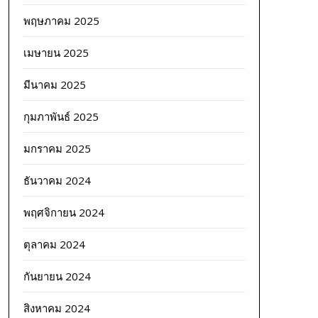
พฤษภาคม 2025
เมษายน 2025
มีนาคม 2025
กุมภาพันธ์ 2025
มกราคม 2025
ธันวาคม 2024
พฤศจิกายน 2024
ตุลาคม 2024
กันยายน 2024
สิงหาคม 2024