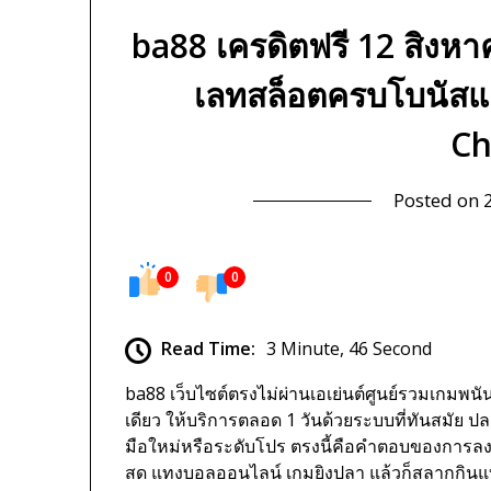
ba88 เครดิตฟรี 12 สิงหา
เลทสล็อตครบโบนัสแ
Ch
Posted on
0
0
Read Time:
3 Minute, 46 Second
ba88 เว็บไซต์ตรงไม่ผ่านเอเย่นต์ศูนย์รวมเกม
เดียว ให้บริการตลอด 1 วันด้วยระบบที่ทันสมัย ปล
มือใหม่หรือระดับโปร ตรงนี้คือคำตอบของการลงทุ
สด แทงบอลออนไลน์ เกมยิงปลา แล้วก็สลากกินแบ