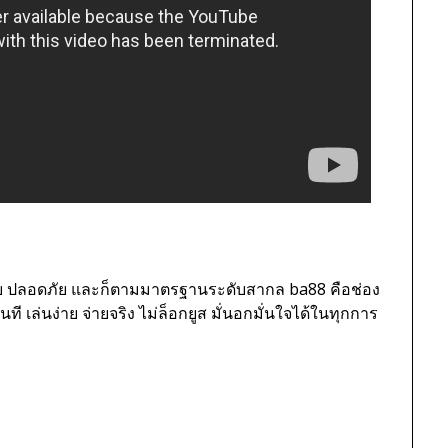
จบ ปลอดภัย และก็ตามมาตรฐานระดับสากล ba88 คือช่อง
นที เล่นง่าย จ่ายจริง ไม่ล็อกยูส มั่นอกมั่นใจได้ในทุกการ