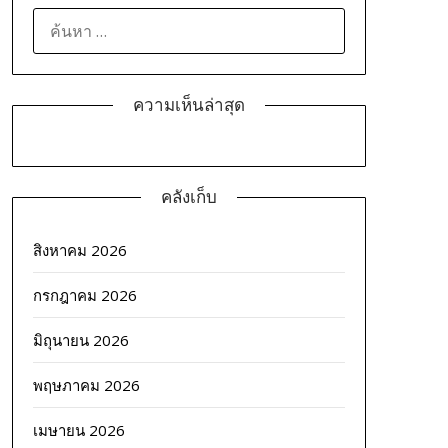
ค้นหา
สำหรับ:
ความเห็นล่าสุด
คลังเก็บ
สิงหาคม 2026
กรกฎาคม 2026
มิถุนายน 2026
พฤษภาคม 2026
เมษายน 2026