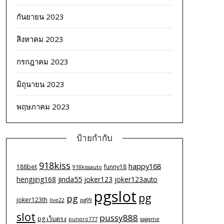
กันยายน 2023
สิงหาคม 2023
กรกฎาคม 2023
มิถุนายน 2023
พฤษภาคม 2023
ป้ายกำกับ
918kiss
happy168
188bet
funny18
918kissauto
jinda55
hengjing168
joker123
joker123auto
pgslot
pg
pg
joker123th
live22
pg99
slot
pussy888
pg เว็บตรง
punpro777
sagame