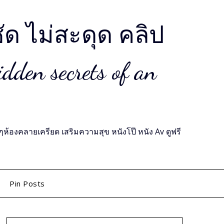
ัด ไม่สะดุด คลิป
en secrets of an
ๆห้องคลายเครียด เสริมความสุข หนังโป๊ หนัง Av ดูฟรี
Pin Posts