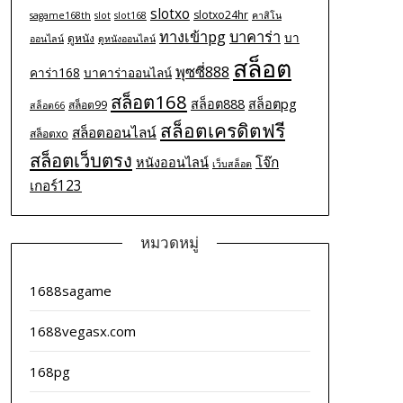
slotxo
slotxo24hr
sagame168th
slot
slot168
คาสิโน
ทางเข้าpg
บาคาร่า
บา
ดูหนัง
ออนไลน์
ดูหนังออนไลน์
สล็อต
พุซซี่888
คาร่า168
บาคาร่าออนไลน์
สล็อต168
สล็อต888
สล็อตpg
สล็อต99
สล็อต66
สล็อตเครดิตฟรี
สล็อตออนไลน์
สล็อตxo
สล็อตเว็บตรง
โจ๊ก
หนังออนไลน์
เว็บสล็อต
เกอร์123
หมวดหมู่
1688sagame
1688vegasx.com
168pg