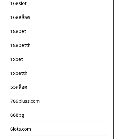
168slot
168สล็อต
188bet
188betth
1xbet
1xbetth
55สล็อต
789pluss.com
888pg
8lots.com