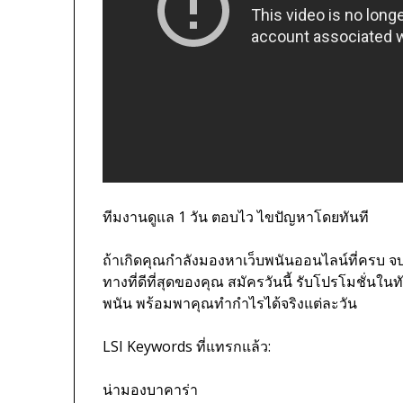
ทีมงานดูแล 1 วัน ตอบไว ไขปัญหาโดยทันที
ถ้าเกิดคุณกำลังมองหาเว็บพนันออนไลน์ที่ครบ 
ทางที่ดีที่สุดของคุณ สมัครวันนี้ รับโปรโมชั่นในทั
พนัน พร้อมพาคุณทำกำไรได้จริงแต่ละวัน
LSI Keywords ที่แทรกแล้ว:
น่ามองบาคาร่า