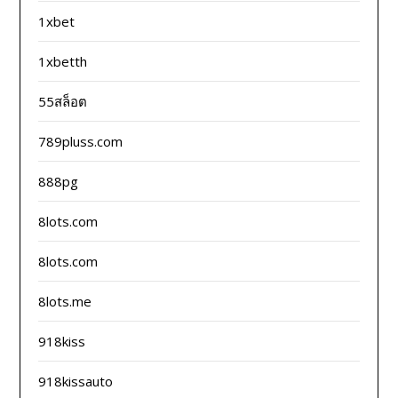
1xbet
1xbetth
55สล็อต
789pluss.com
888pg
8lots.com
8lots.com
8lots.me
918kiss
918kissauto