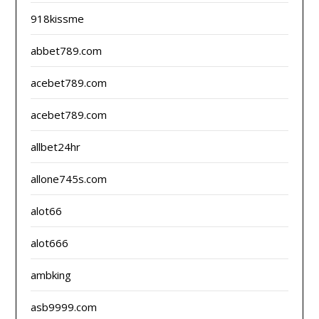
918kissme
abbet789.com
acebet789.com
acebet789.com
allbet24hr
allone745s.com
alot66
alot666
ambking
asb9999.com