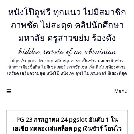
Skip
หนังโป๊ดูฟรี ทุกแนว ไม่มีสมาชิก
to
content
ภาพชัด ไม่สะดุด คลิปนักศึกษา
มหาลัย ครูสาวขย่ม ร้องดัง
hidden secrets of an ukrainian
https://x-provider.com คลิปหลุดดารา เป็นข่าว มอมยานักข่าว
นักการเมืองซื้อกิน ไม่มีเซนเซอร์ ภาพชัดเจน เห็นหีเน้นๆห้องคลาย
เครียด เสริมความสุข หนังโป๊ หนัง Av ดูฟรี ไม่เซ็นเซอร์ มีเยอะที่สุด
Menu
PG 23 กรกฎาคม 24 pgslot อันดับ 1 ใน
เอเชีย ทดลองเล่นสล็อต pg เงินชัวร์ โอนไว