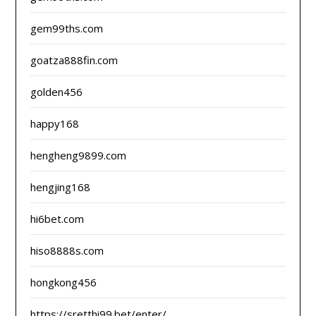
gem99ths.com
goatza888fin.com
golden456
happy168
hengheng9899.com
hengjing168
hi6bet.com
hiso8888s.com
hongkong456
https://sretthi99.bet/enter/