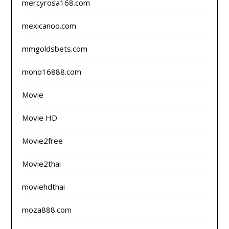
mercyrosa168.com
mexicanoo.com
mmgoldsbets.com
mono16888.com
Movie
Movie HD
Movie2free
Movie2thai
moviehdthai
moza888.com