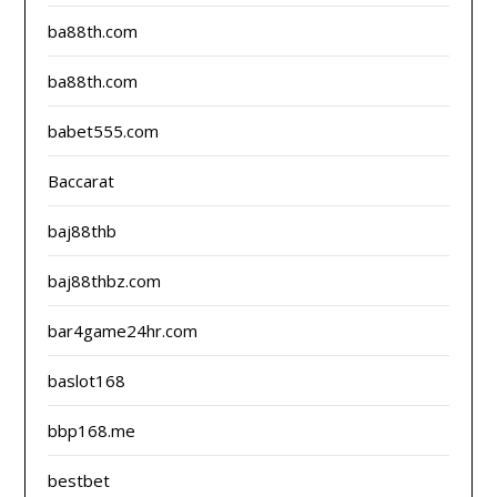
ba88th.com
ba88th.com
babet555.com
Baccarat
baj88thb
baj88thbz.com
bar4game24hr.com
baslot168
bbp168.me
bestbet