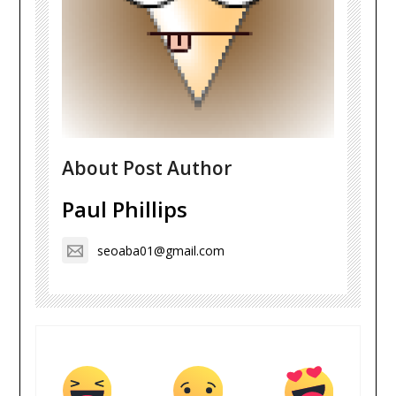
About Post Author
Paul Phillips
seoaba01@gmail.com