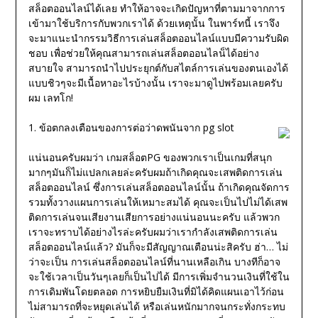
สล็อตออนไลน์ได้เลย ทำให้อาจจะเกิดปัญหาที่ตามมาจากการ
เข้ามาใช้บริการกับพวกเราได้ ด้วยเหตุนั้น ในพาร์ทนี้ เราจึง
จะมาแนะนำกรรมวิธีการเล่นสล็อตออนไลน์แบบมีความรับผิด
ชอบ เพื่อช่วยให้คุณสามารถเล่นสล็อตออนไลน็ได้อย่าง
สบายใจ สามารถนำไปประยุกต์กับสไตล์การเล่นของตนเองได้
แบบชิวๆจะมีเนื้อหาอะไรบ้างนั้น เราจะมาดูไปพร้อมเลยครับ
ผม เลทโก!
1. ข้อตกลงเตือนของการต่อว่าดพนันจาก pg slot
แน่นอนครับผมว่า เกมสล็อตPG ของพวกเราเป็นเกมที่สนุก
มากๆมันก็ไม่แปลกเลยล่ะครับผมถ้าเกิดคุณจะเสพติดการเล่น
สล็อตออนไลน์ ซึ่งการเล่นสล็อตออนไลน์นั้น ถ้าเกิดคุณจัดการ
รวมทั้งวางแผนการเล่นให้เหมาะสมได้ คุณจะเป็นไปไม่ได้เสพ
ติดการเล่นจนเสียงานเสียการอย่างแน่นอนนะครับ แล้วพวก
เราจะทราบได้อย่างไรล่ะครับผมว่าเรากำลังเสพติดการเล่น
สล็อตออนไลน์แล้ว? มันก็จะมีสัญญาณเตือนน่ะสิครับ ฮ่า… ไม่
ว่าจะเป็น การเล่นสล็อตออนไลน์ที่นานเหลือเกิน บางทีก็อาจ
จะใช้เวลาเป็นวันๆเลยก็เป็นไปได้ มีการเพิ่มจำนวนเงินที่ใช้ใน
การเดิมพันโดยตลอด การหยิบยืมเงินที่มิได้คิดแผนเอาไว้ก่อน
ไม่สามารถที่จะหยุดเล่นได้ หรือเล่นหนักมากจนกระทั่งกระทบ