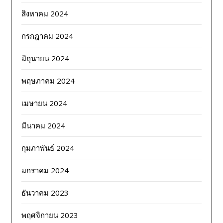
สิงหาคม 2024
กรกฎาคม 2024
มิถุนายน 2024
พฤษภาคม 2024
เมษายน 2024
มีนาคม 2024
กุมภาพันธ์ 2024
มกราคม 2024
ธันวาคม 2023
พฤศจิกายน 2023