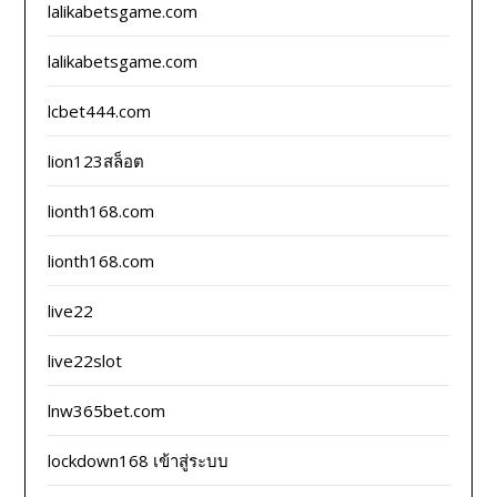
lalikabetsgame.com
lalikabetsgame.com
lcbet444.com
lion123สล็อต
lionth168.com
lionth168.com
live22
live22slot
lnw365bet.com
lockdown168 เข้าสู่ระบบ