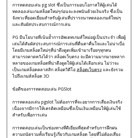
การทดสอบเล่น pg slot ซึ่งเป็นการมอบโอกาสให้ผู้เล่นได้
ทดลองเล่นเกมสล็อตใหม่ๆก่อนจะลงพนันด้วยเงินจริง ซึ่งเป็น
จังหวะที่ยอดเยี่ยมสำหรับผู้เล่นที่ปรารถนาทดลองเกมส์ใหม่ๆ
และสัมผัสประสบการณ์การเล่น
PG มีนโยบายที่เน้นย้ำการอัพเดทเกมส์ใหม่อยู่เป็นประจำ เพื่อผู้
เล่นได้สัมผัสประสบการณ์การเล่นที่ตื่นตาตื่นใจและไม่น่าเบื่อ
โดยมีเกมสล็อตใหม่ๆที่น่าดึงดูดเพิ่มเข้ามาเรื่อยๆทุกคน
สามารถคาดหวังได้ว่า สล็อตเว็บตรง จะมีความมากมายหลาก
หลายของเกมสล็อตที่น่าดึงดูดให้ผู้เล่นได้เลือกเล่น ไม่ว่าจะ
เป็นเกมสล็อตคลาสสิก สล็อตวิดีโอ
สล็อตเว็บตรง
และยังรวม
ไปถึงเกมส์สล็อต 3D
ข้อดีของการทดสอบเล่น PGSlot
การทดลองเล่น pgslot ไม่ต้องการที่จะอยากการเสี่ยงเงินจริง
เนื่องจากมีการให้เครดิตเหมือนซึ่งเป็นเงินเหมือนให้ผู้เล่นใช้
สำหรับเพื่อการเล่น
การทดสอบเล่นเป็นช่องทางที่ดีเยี่ยมที่สุดสำหรับการฝึกฝน
ความถนัดรวมทั้งเรียนรู้เกี่ยวกับเกมสล็อต โดยที่ไม่ต้องเสี่ยง