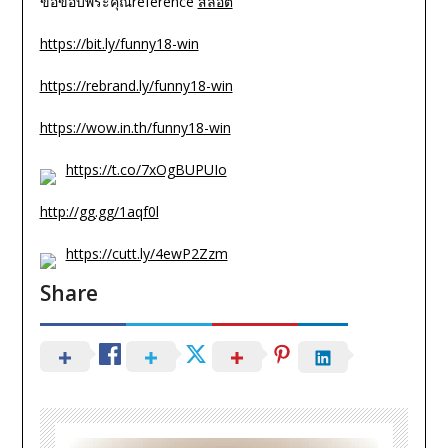
ขอขอบพระคุณreference
สล็อต
https://bit.ly/funny18-win
https://rebrand.ly/funny18-win
https://wow.in.th/funny18-win
https://t.co/7xOgBUPUIo
http://gg.gg/1aqf0l
https://cutt.ly/4ewP2Zzm
Share