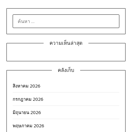
ค้นหา
สำหรับ:
ความเห็นล่าสุด
คลังเก็บ
สิงหาคม 2026
กรกฎาคม 2026
มิถุนายน 2026
พฤษภาคม 2026