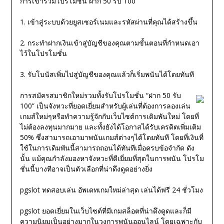
การเข้าร่วมโปรโมชั่น ฝาก 50 รับ 100
1. เข้าสู่ระบบด้วยยูสเซอร์เนมและรหัสผ่านที่คุณได้สร้างขึ้น
2. กระทำฝากเงินเข้าสู่บัญชีของคุณตามขั้นตอนที่กำหนดเอา
ไว้ในโปรโมชั่น
3. รับโบนัสเพิ่มไปสู่บัญชีของคุณแล้วก็เริ่มพนันได้โดยทันที
การสมัครสมาชิกใหม่รวมทั้งรับโปรโมชั่น “ฝาก 50 รับ
100” เป็นจังหวะที่ยอดเยี่ยมสำหรับผู้เล่นที่ต้องการลองเล่น
เกมส์ใหม่ๆหรือทำความรู้จักกับเว็บไซต์การเดิมพันใหม่ โดยที่
ไม่ต้องลงทุนมากมาย และทั้งยังได้โอกาสได้รับเครดิตเพิ่มเติม
50% ซึ่งสามารถเอามาพนันเกมส์ต่างๆได้โดยทันที โดยที่เงินที่
ใช้ในการเดิมพันนี้สามารถถอนได้ทันทีเมื่อครบข้อจำกัด ดัง
นั้น แม้คุณกำลังมองหาจังหวะที่ดีเยี่ยมที่สุดในการพนัน โปรโม
ชั่นนี้บางทีอาจเป็นตัวเลือกที่น่าดึงดูดอย่างยิ่ง
pgslot ทดสอบเล่น อัพเดทเกมใหม่ล่าสุด เล่นได้ฟรี 24 ชั่วโมง
pgslot ยอดเยี่ยมในเว็บไซต์ที่มีเกมสล็อตที่น่าดึงดูดและก็มี
ความนิยมเป็นอย่างมากในวงการพนันออนไลน์ โดยเฉพาะกับ