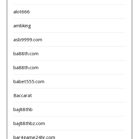
alot666
ambking
asb9999.com
ba88th.com
ba88th.com
babet555.com
Baccarat
baj88thb
baj88thbz.com
bar4game24hr.com