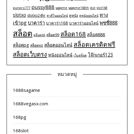
pussy888
punpro777
sagame
sagame168th
slot
slot168
ทาง
slotxo
slotxo24hr
ดูหนัง
คาสิโนออนไลน์
ดูหนังออนไลน์
เข้าpg
บาคาร่า
พุซซี่888
บาคาร่า168
บาคาร่าออนไลน์
สล็อต
สล็อต168
สล็อต888
สล็อต99
สล็อต66
สล็อตเครดิตฟรี
สล็อตออนไลน์
สล็อตpg
สล็อตxo
สล็อตเว็บตรง
โจ๊กเกอร์123
หนังออนไลน์
เว็บสล็อต
หมวดหมู่
1688sagame
1688vegasx.com
168pg
168slot