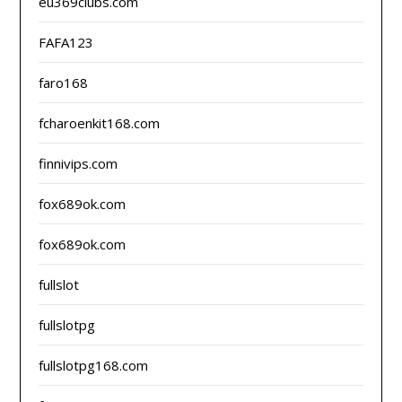
eu369clubs.com
FAFA123
faro168
fcharoenkit168.com
finnivips.com
fox689ok.com
fox689ok.com
fullslot
fullslotpg
fullslotpg168.com