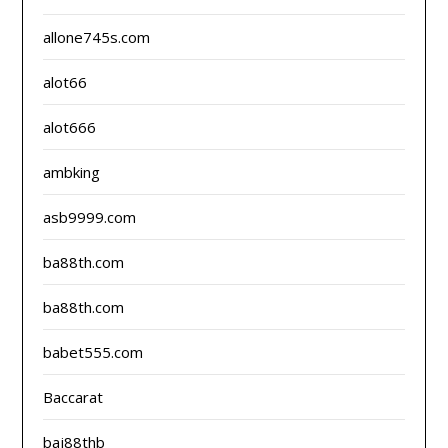
allone745s.com
alot66
alot666
ambking
asb9999.com
ba88th.com
ba88th.com
babet555.com
Baccarat
baj88thb