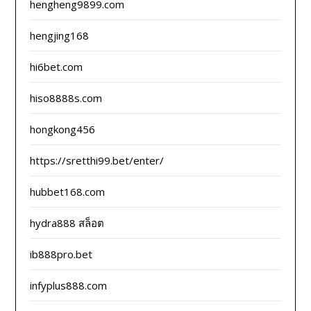
hengheng9899.com
hengjing168
hi6bet.com
hiso8888s.com
hongkong456
https://sretthi99.bet/enter/
hubbet168.com
hydra888 สล็อต
ib888pro.bet
infyplus888.com