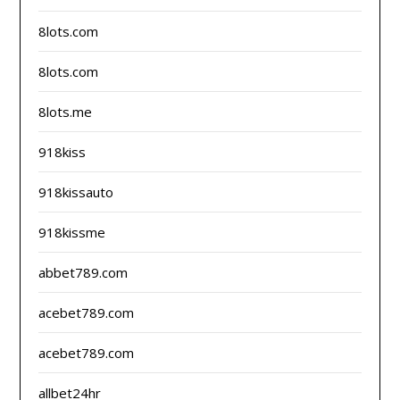
8lots.com
8lots.com
8lots.me
918kiss
918kissauto
918kissme
abbet789.com
acebet789.com
acebet789.com
allbet24hr