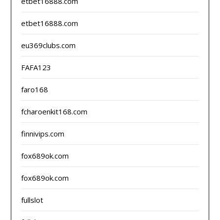
etbet16888.com
etbet16888.com
eu369clubs.com
FAFA123
faro168
fcharoenkit168.com
finnivips.com
fox689ok.com
fox689ok.com
fullslot