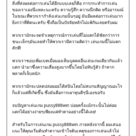
สิ่งที่ส่งผลต่อการเล่นได้อีกแบบเลยก็คือ การกระทำการเล่น
ของเราเองนี่แหละนะครับ ความรู้สึก ความนึกคิด หรืออารมณ์
ในขณะที่พวกเรากำลังเล่นเกมนั้นๆอยู่ มันมีผลต่อการเล่นมาก
ยิ่งกว่าที่คิดนะครับ ซึ่งถือเป็นปัจจัยหลักไม่แพ้กันเลยครับผม
พวกเรามักจะจดจำเหตุการณ์การเล่นที่ไม่แตกได้ชัดกว่าการ
ชนะเล็กๆมันเลยทำให้พวกเรามีความคิดว่า เล่นเกมนี้ไม่แตก
สักที!
พวกเราชอบเพิ่มเบทเมื่อมองเห็นบุคคลอื่นเล่นเกมเดียวกันแล้ว
แตก นำมาซึ่งความเสี่ยงสูงมากขึ้นโดยไม่ทันรู้ตัว ถ้าหาก
พลาดก็เจ็บหนัก
พวกเรามักจะปลดปล่อยออโต้สปินโดยไม่สแกนสัญญาณอะไร
ก็แล้วแต่ที่เกิดขึ้น ซึ่งมันคือการเผาทุนดีๆนี่เองขอรับ
จบปัญหาเล่นเกม pussy888win บ่อยครั้งแม้กระนั้นไม่ค่อย
แตกได้อย่างง่ายๆเพียงแค่ทำตามอย่างนี้ได้เลย!
สำหรับในการเล่นเกม pussy888win ภายหลังจากนี้ ผมเสนอ
แนะให้คุณเริ่มต้นทำความเข้าใจต้นเหตุของการเล่นแล้วไม่