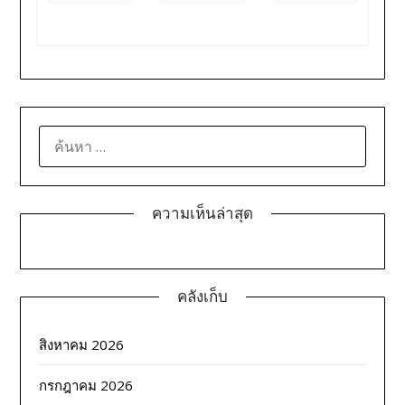
ค้นหา
สำหรับ:
ความเห็นล่าสุด
คลังเก็บ
สิงหาคม 2026
กรกฎาคม 2026