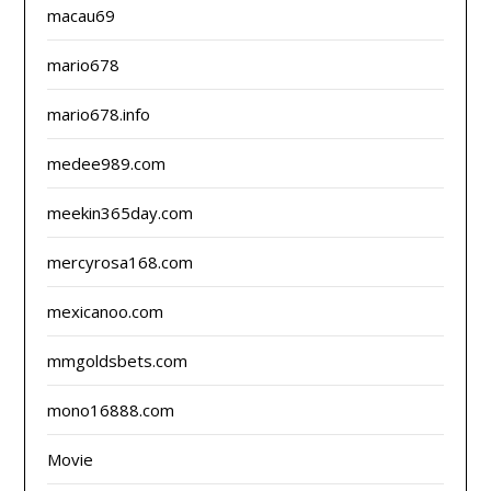
macau69
mario678
mario678.info
medee989.com
meekin365day.com
mercyrosa168.com
mexicanoo.com
mmgoldsbets.com
mono16888.com
Movie