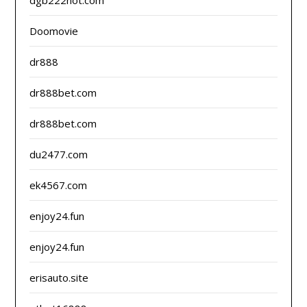
dgb222hot.com
Doomovie
dr888
dr888bet.com
dr888bet.com
du2477.com
ek4567.com
enjoy24.fun
enjoy24.fun
erisauto.site