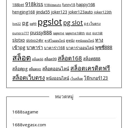
918kiss
happy168
188bet
funny18
918kissauto
jinda55
hengjing168
joker123
joker123auto
joker123th
pgslot
pg slot
pg
pg เว็บตรง
live22
pg99
pussy888
punpro777
sagame
sagame168th
slot
slot168
ทาง
slotxo
slotxo24hr
ดูหนัง
คาสิโนออนไลน์
ดูหนังออนไลน์
เข้าpg
บาคาร่า
พุซซี่888
บาคาร่า168
บาคาร่าออนไลน์
สล็อต
สล็อต168
สล็อต888
สล็อต99
สล็อต66
สล็อตเครดิตฟรี
สล็อตออนไลน์
สล็อตpg
สล็อตxo
สล็อตเว็บตรง
โจ๊กเกอร์123
หนังออนไลน์
เว็บสล็อต
หมวดหมู่
1688sagame
1688vegasx.com