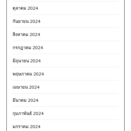
ตุลาคม 2024
กันยายน 2024
สิงหาคม 2024
กรกฎาคม 2024
มิถุนายน 2024
พฤษภาคม 2024
เมษายน 2024
มีนาคม 2024
กุมภาพันธ์ 2024
มกราคม 2024