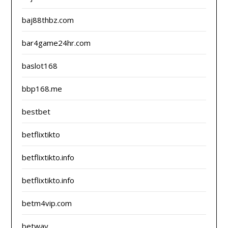
baj88thbz.com
bar4game24hr.com
baslot168
bbp168.me
bestbet
betflixtikto
betflixtikto.info
betflixtikto.info
betm4vip.com
betway