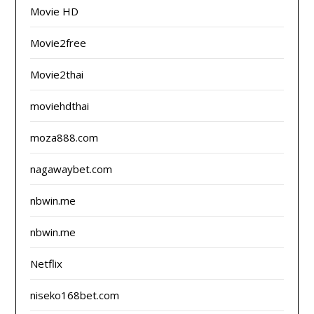
Movie HD
Movie2free
Movie2thai
moviehdthai
moza888.com
nagawaybet.com
nbwin.me
nbwin.me
Netflix
niseko168bet.com