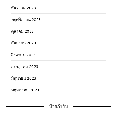
ธันวาคม 2023
พฤศจิกายน 2023
ตุลาคม 2023
กันยายน 2023
สิงหาคม 2023
กรกฎาคม 2023
มิถุนายน 2023
พฤษภาคม 2023
ป้ายกำกับ