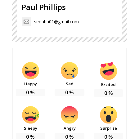
Paul Phillips
seoaba01@gmail.com
Happy
Sad
Excited
0
%
0
%
0
%
Sleepy
Angry
Surprise
0
%
0
%
0
%