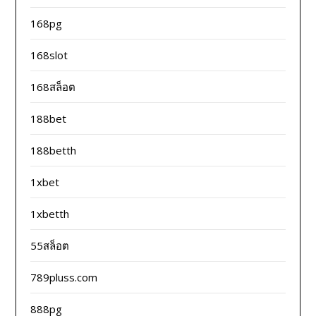
168pg
168slot
168สล็อต
188bet
188betth
1xbet
1xbetth
55สล็อต
789pluss.com
888pg