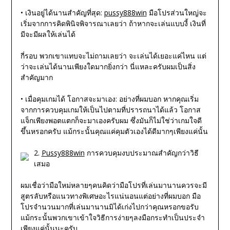
• เงินอยู่ได้นานสำคัญที่สุด:
pussy888win
มือโปรส่วนใหญ่จะ
เริ่มจากการคิดพินิจพิจารณาเลยว่า ถ้าหากจะเล่นแบบงี้ เงินที่
มีจะมีผลให้เล่นได้
กี่รอบ พวกเขาแทบจะไม่ถามเลยว่า จะเล่นได้เยอะแค่ไหน แต่
ว่าจะเล่นได้นานเพียงใดมากยิ่งกว่า นี่แหละครับผมเป็นสิ่ง
สำคัญมาก
• เมื่อคุมเกมได้ โอกาสจะมาเอง: อย่างที่ผมบอก หากคุณเริ่ม
จากการควบคุมเกมให้เป็นไปตามที่ปรารถนาได้แล้ว โอกาส
แจ็กเพียงพอตแตกก็จะมาเองครับผม ซึ่งมันก็ไม่ใช่ว่าเกมใจดี
ขึ้นหรอกครับ แม้กระนั้นคุณแค่คุมตัวเองได้ดีมากๆเพียงแค่นั้น
2.
Pussy888win
การควบคุมงบประมาณสำคัญกว่าวิธี
เสมอ
ผมเชื่อว่ามือใหม่หลายๆคนคิดว่ามือโปรที่เล่นมานานควรจะมี
สูตรลับหรือแนวทางพิเศษอะไรแน่นอนแต่อย่างที่ผมบอก มือ
โปรจำนวนมากที่เล่นมานานมิได้เก่งไปกว่าคุณหรอกขอรับ
แม้กระนั้นพวกเขาเข้าใจวิธีการง่ายๆลงมือกระทำเป็นประจำ
เพียงแค่นั้นนะครับ