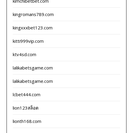
kimchibetbet.com
kingromans789.com
kingxxxbet123.com
kitti999vip.com
ktv4sd.com
lalikabetsgame.com
lalikabetsgame.com
lcbet444.com
lion123สล็อต
lionth168.com