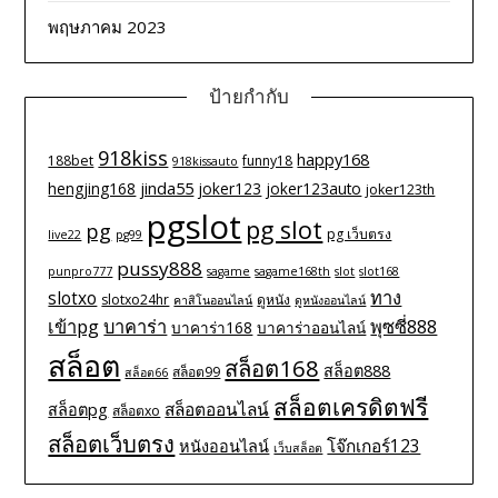
พฤษภาคม 2023
ป้ายกำกับ
918kiss
happy168
188bet
funny18
918kissauto
jinda55
hengjing168
joker123
joker123auto
joker123th
pgslot
pg slot
pg
pg เว็บตรง
live22
pg99
pussy888
punpro777
sagame
sagame168th
slot
slot168
ทาง
slotxo
slotxo24hr
ดูหนัง
คาสิโนออนไลน์
ดูหนังออนไลน์
เข้าpg
บาคาร่า
พุซซี่888
บาคาร่า168
บาคาร่าออนไลน์
สล็อต
สล็อต168
สล็อต888
สล็อต99
สล็อต66
สล็อตเครดิตฟรี
สล็อตออนไลน์
สล็อตpg
สล็อตxo
สล็อตเว็บตรง
โจ๊กเกอร์123
หนังออนไลน์
เว็บสล็อต