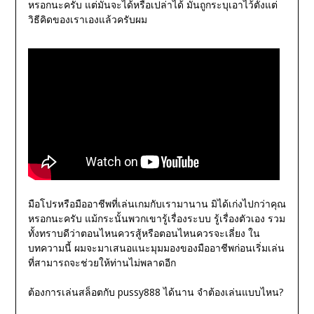
หรอกนะครับ แต่มันจะได้หรือเปล่าได้ มันถูกระบุเอาไว้ตั้งแต่
วิธีคิดของเราเองแล้วครับผม
มือโปรหรือมืออาชีพที่เล่นเกมกับเรามานาน มิได้เก่งไปกว่าคุณ
หรอกนะครับ แม้กระนั้นพวกเขารู้เรื่องระบบ รู้เรื่องตัวเอง รวม
ทั้งทราบดีว่าตอนไหนควรสู้หรือตอนไหนควรจะเลี่ยง ใน
บทความนี้ ผมจะมาเสนอแนะมุมมองของมืออาชีพก่อนเริ่มเล่น
ที่สามารถจะช่วยให้ท่านไม่พลาดอีก
ต้องการเล่นสล็อตกับ pussy888 ได้นาน จำต้องเล่นแบบไหน?