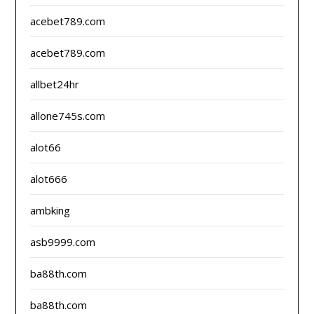
acebet789.com
acebet789.com
allbet24hr
allone745s.com
alot66
alot666
ambking
asb9999.com
ba88th.com
ba88th.com