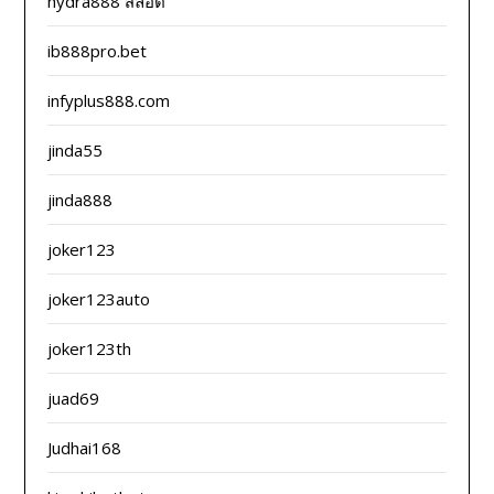
hydra888 สล็อต
ib888pro.bet
infyplus888.com
jinda55
jinda888
joker123
joker123auto
joker123th
juad69
Judhai168