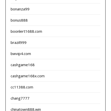
bonanza99
bonus888
boonlert1688.com
brazil999
bwvip4.com
cashgame168
cashgame168x.com
cc11388.com
chang7777
chinatown888.win