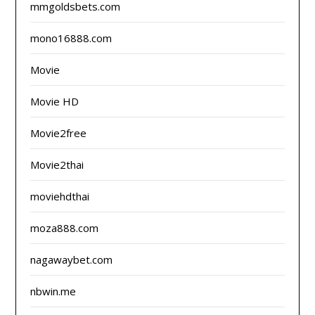
mmgoldsbets.com
mono16888.com
Movie
Movie HD
Movie2free
Movie2thai
moviehdthai
moza888.com
nagawaybet.com
nbwin.me