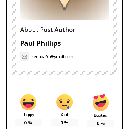
About Post Author
Paul Phillips
seoaba01@gmail.com
Happy
Sad
Excited
0
%
0
%
0
%