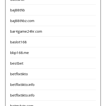
baj88thb
baj88thbz.com
bar4game24hr.com
baslot168
bbp168.me
bestbet
betflixtikto
betflixtikto.info
betflixtikto.info
betm4vip.com