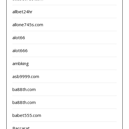
allbet24hr
allone745s.com
alot66
alot666
ambking
asb9999.com
ba88th.com
ba88th.com
babet555.com
Baccarat