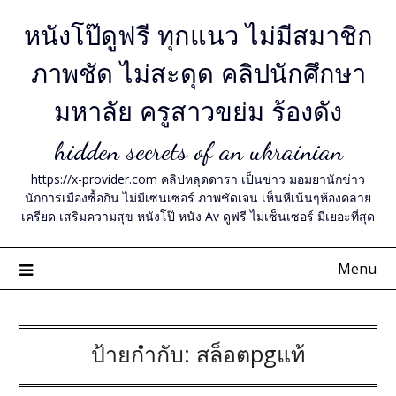
Skip
หนังโป๊ดูฟรี ทุกแนว ไม่มีสมาชิก
to
content
ภาพชัด ไม่สะดุด คลิปนักศึกษา
มหาลัย ครูสาวขย่ม ร้องดัง
hidden secrets of an ukrainian
https://x-provider.com คลิปหลุดดารา เป็นข่าว มอมยานักข่าว
นักการเมืองซื้อกิน ไม่มีเซนเซอร์ ภาพชัดเจน เห็นหีเน้นๆห้องคลาย
เครียด เสริมความสุข หนังโป๊ หนัง Av ดูฟรี ไม่เซ็นเซอร์ มีเยอะที่สุด
Menu
ป้ายกำกับ:
สล็อตpgแท้