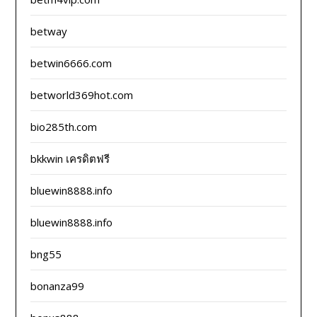
betway
betwin6666.com
betworld369hot.com
bio285th.com
bkkwin เครดิตฟรี
bluewin8888.info
bluewin8888.info
bng55
bonanza99