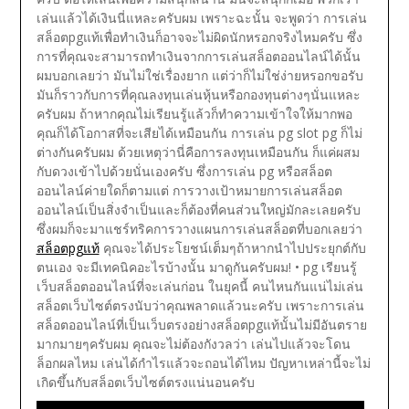
เล่นแล้วได้เงินนี่แหละครับผม เพราะฉะนั้น จะพูดว่า การเล่น
สล็อตpgแท้เพื่อทำเงินก็อาจจะไม่ผิดนักหรอกจริงไหมครับ ซึ่ง
การที่คุณจะสามารถทำเงินจากการเล่นสล็อตออนไลน์ได้นั้น
ผมบอกเลยว่า มันไม่ใช่เรื่องยาก แต่ว่าก็ไม่ใช่ง่ายหรอกขอรับ
มันก็ราวกับการที่คุณลงทุนเล่นหุ้นหรือกองทุนต่างๆนั่นแหละ
ครับผม ถ้าหากคุณไม่เรียนรู้แล้วก็ทำความเข้าใจให้มากพอ
คุณก็ได้โอกาสที่จะเสียได้เหมือนกัน การเล่น pg slot pg ก็ไม่
ต่างกันครับผม ด้วยเหตุว่านี่คือการลงทุนเหมือนกัน ก็แค่ผสม
กับดวงเข้าไปด้วยนั่นเองครับ ซึ่งการเล่น pg หรือสล็อต
ออนไลน์ค่ายใดก็ตามแต่ การวางเป้าหมายการเล่นสล็อต
ออนไลน์เป็นสิ่งจำเป็นและก็ต้องที่คนส่วนใหญ่มักละเลยครับ
ซึ่งผมก็จะมาแชร์ทริคการวางแผนการเล่นสล็อตที่บอกเลยว่า
สล็อตpgแท้
คุณจะได้ประโยชน์เต็มๆถ้าหากนำไปประยุกต์กับ
ตนเอง จะมีเทคนิคอะไรบ้างนั้น มาดูกันครับผม!
• pg เรียนรู้
เว็บสล็อตออนไลน์ที่จะเล่นก่อน ในยุคนี้ คนไหนกันแน่ไม่เล่น
สล็อตเว็บไซต์ตรงนับว่าคุณพลาดแล้วนะครับ เพราะการเล่น
สล็อตออนไลน์ที่เป็นเว็บตรงอย่างสล็อตpgแท้นั้นไม่มีอันตราย
มากมายๆครับผม คุณจะไม่ต้องกังวลว่า เล่นไปแล้วจะโดน
ล็อกผลไหม เล่นได้กำไรแล้วจะถอนได้ไหม ปัญหาเหล่านี้จะไม่
เกิดขึ้นกับสล็อตเว็บไซต์ตรงแน่นอนครับ