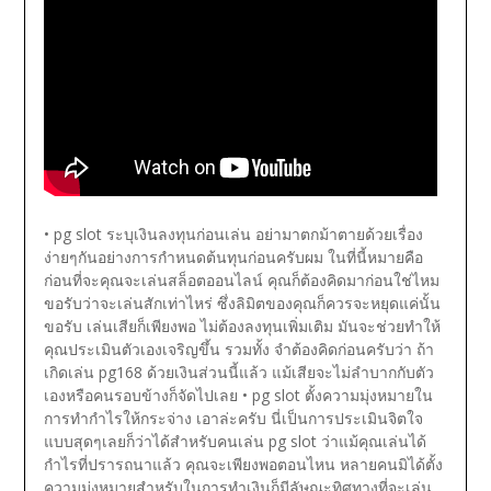
• pg slot ระบุเงินลงทุนก่อนเล่น อย่ามาตกม้าตายด้วยเรื่อง
ง่ายๆกันอย่างการกำหนดต้นทุนก่อนครับผม ในที่นี้หมายคือ
ก่อนที่จะคุณจะเล่นสล็อตออนไลน์ คุณก็ต้องคิดมาก่อนใช่ไหม
ขอรับว่าจะเล่นสักเท่าไหร่ ซึ่งลิมิตของคุณก็ควรจะหยุดแค่นั้น
ขอรับ เล่นเสียก็เพียงพอ ไม่ต้องลงทุนเพิ่มเติม มันจะช่วยทำให้
คุณประเมินตัวเองเจริญขึ้น รวมทั้ง จำต้องคิดก่อนครับว่า ถ้า
เกิดเล่น pg168 ด้วยเงินส่วนนี้แล้ว แม้เสียจะไม่ลำบากกับตัว
เองหรือคนรอบข้างก็จัดไปเลย
• pg slot ตั้งความมุ่งหมายใน
การทำกำไรให้กระจ่าง เอาล่ะครับ นี่เป็นการประเมินจิตใจ
แบบสุดๆเลยก็ว่าได้สำหรับคนเล่น pg slot ว่าแม้คุณเล่นได้
กำไรที่ปรารถนาแล้ว คุณจะเพียงพอตอนไหน หลายคนมิได้ตั้ง
ความมุ่งหมายสำหรับในการทำเงินก็มีลัษณะทิศทางที่จะเล่น