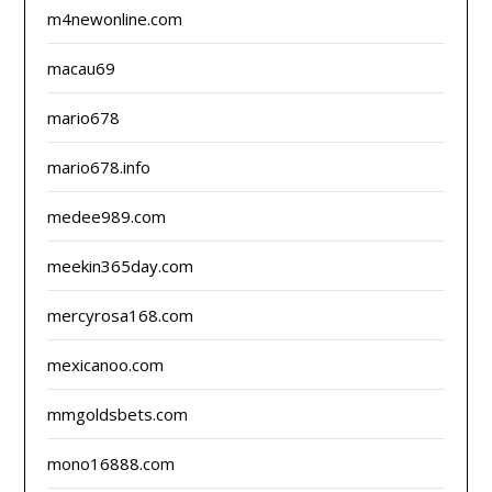
m4newonline.com
macau69
mario678
mario678.info
medee989.com
meekin365day.com
mercyrosa168.com
mexicanoo.com
mmgoldsbets.com
mono16888.com