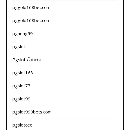
pggold168bet.com
pggold168bet.com
pgheng99
pgslot
Pgslot เว็บตรง
pgslot168
pgslot77
pgslot99
pgslot999bets.com
pgslotceo