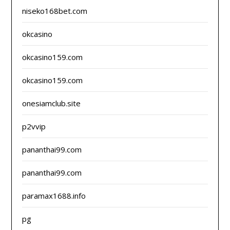
niseko168bet.com
okcasino
okcasino159.com
okcasino159.com
onesiamclub.site
p2vvip
pananthai99.com
pananthai99.com
paramax1688.info
pg