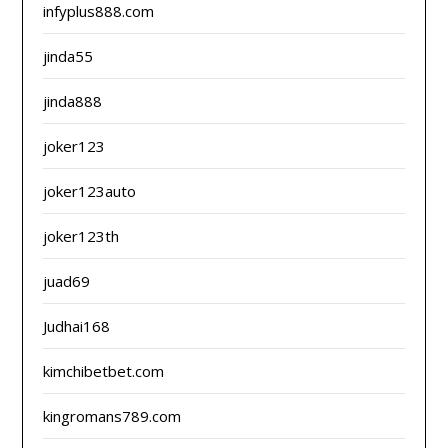
infyplus888.com
jinda55
jinda888
joker123
joker123auto
joker123th
juad69
Judhai168
kimchibetbet.com
kingromans789.com