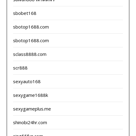
sbobet168
sbotop1688.com
sbotop1688.com
sclass8888.com
scr888
sexyauto168
sexygame1688k
sexygameplus.me
shinobi24hr.com