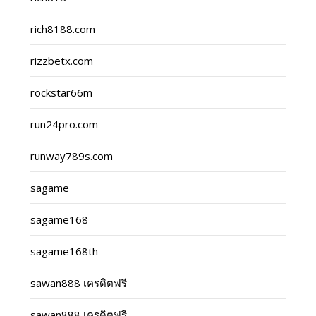
rich8188.com
rizzbetx.com
rockstar66m
run24pro.com
runway789s.com
sagame
sagame168
sagame168th
sawan888 เครดิตฟรี
sawan888 เครดิตฟรี