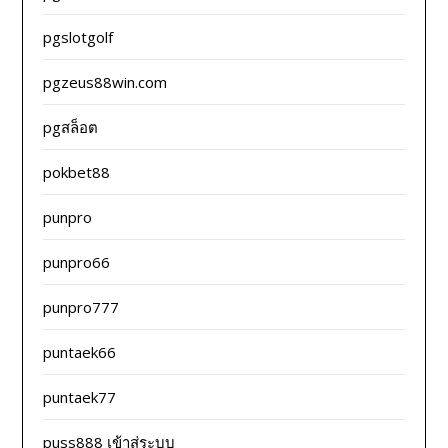
pgslotgolf
pgzeus88win.com
pgสล็อต
pokbet88
punpro
punpro66
punpro777
puntaek66
puntaek77
puss888 เข้าสู่ระบบ