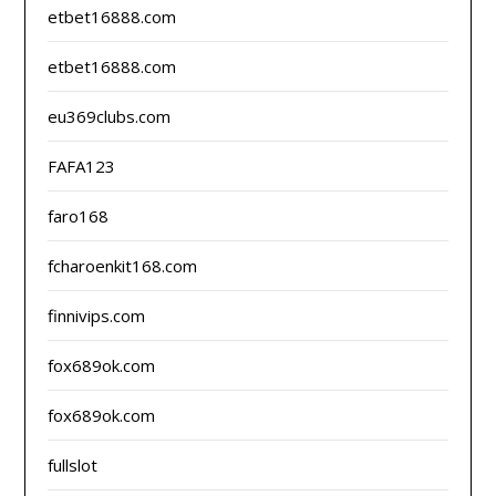
etbet16888.com
etbet16888.com
eu369clubs.com
FAFA123
faro168
fcharoenkit168.com
finnivips.com
fox689ok.com
fox689ok.com
fullslot