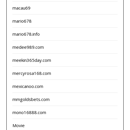
macau69
mario678
mario678.info
medee989.com
meekin365day.com
mercyrosa168.com
mexicanoo.com
mmgoldsbets.com
mono16888.com
Movie