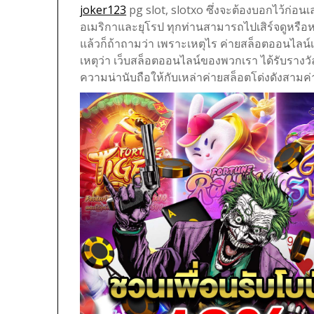
joker123
pg slot, slotxo ซึ่งจะต้องบอกไว้ก่อนเล
อเมริกาและยุโรป ทุกท่านสามารถไปเสิร์จดูหรือห
แล้วก็ถ้าถามว่า เพราะเหตุไร ค่ายสล็อตออนไลน์เ
เหตุว่า เว็บสล็อตออนไลน์ของพวกเรา ได้รับรางวัล
ความน่านับถือให้กับเหล่าค่ายสล็อตโด่งดังสามค่า