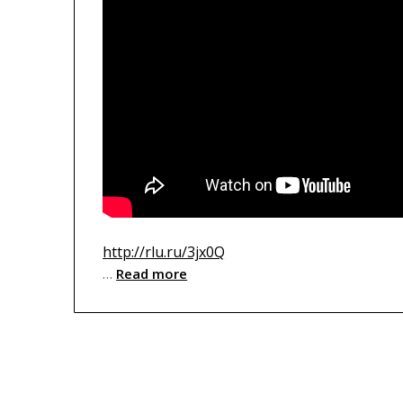
http://rlu.ru/3jx0Q
…
Read more