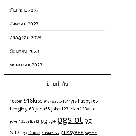
กันยายน 2023
สิงหาคม 2023
กรกฎาคม 2023
มิถุนายน 2023
พฤษภาคม 2023
ป้ายกำกับ
918kiss
happy168
188bet
funny18
918kissauto
jinda55
hengjing168
joker123
joker123auto
pgslot
pg
pg
joker123th
live22
pg99
slot
pussy888
pg เว็บตรง
punpro777
sagame