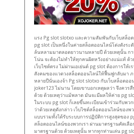
แรง
Pg slot slotxo และความสัมพันกับเว็บสล็
pg slot เป็นหนึ่งในค่ายสล็อตออนไลน์โด่งดังระด
ล้นหลามมาตลอดยาวนานหลายปี ด้วยเหตุนั้น การใ
โน่น จะต้องไม่ทำให้ทุกคนผิดหวังอย่างแน่แท้ ด้
เว็บไซต์ตรง ไม่ผ่านเอเย่นต์ pg slot ต้องการให
สังคมของแวดวงสล็อตออนไลน์ให้ฟื้นฟูกลับมา ภ
หลายปีนั่นเองจ้า
Pg slot slotxo กับเว็บสล็อตออ
joker123 ไม่นาน โดยเขาบอกเหตุผลว่า จึงควรสืบข้
ด้วย ด้วยเหตุว่าแม้พลาด มันจะมีผลให้ค่าย pg sl
ในระบบ pg slot ก็เลยขึ้นทะเบียนเข้าร่วมกับพวก
ว่าด้วยเหตุดังกล่าว เว็บไซต์สล็อตออนไลน์ของพวก
แบบรวมทั้งได้รับระบบการปฏิบัติการสูงสุดของ 
สล็อตออนไลน์ของพวกเรา ผ่านมาตรฐานคัดเลือกกร
มาตรฐานด้วย ด้วยเหตุนั้น หากทุกท่านเล่น pg slot 