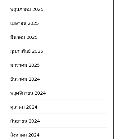
พฤษภาคม 2025
เมษายน 2025
มีนาคม 2025
กุมภาพันธ์ 2025
มกราคม 2025
ธันวาคม 2024
พฤศจิกายน 2024
ตุลาคม 2024
กันยายน 2024
สิงหาคม 2024