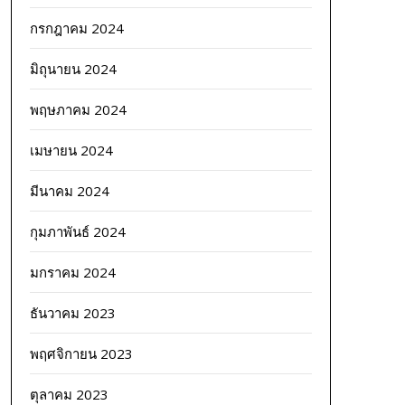
กรกฎาคม 2024
มิถุนายน 2024
พฤษภาคม 2024
เมษายน 2024
มีนาคม 2024
กุมภาพันธ์ 2024
มกราคม 2024
ธันวาคม 2023
พฤศจิกายน 2023
ตุลาคม 2023