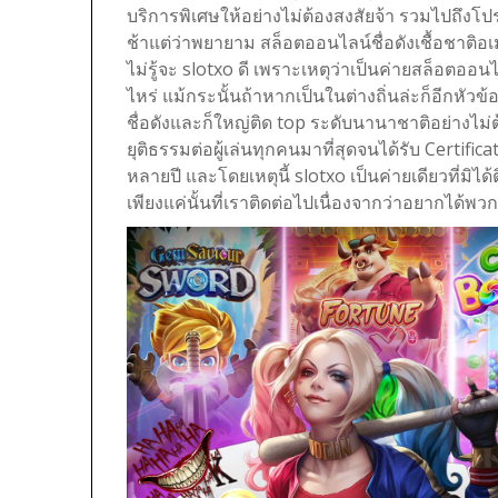
บริการพิเศษให้อย่างไม่ต้องสงสัยจ้า รวมไปถึงโป
ช้าแต่ว่าพยายาม สล็อตออนไลน์ชื่อดังเชื้อชาติอเ
ไม่รู้จะ slotxo ดี เพราะเหตุว่าเป็นค่ายสล็อตออน
ไหร่ แม้กระนั้นถ้าหากเป็นในต่างถิ่นล่ะก็อีกหัวข
ชื่อดังและก็ใหญ่ติด top ระดับนานาชาติอย่างไม่ต
ยุติธรรมต่อผู้เล่นทุกคนมาที่สุดจนได้รับ Certifi
หลายปี และโดยเหตุนี้ slotxo เป็นค่ายเดียวที่มิได
เพียงแค่นั้นที่เราติดต่อไปเนื่องจากว่าอยากได้