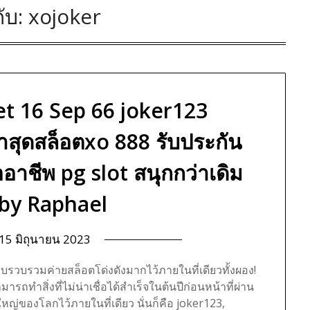
ับ:
xojoker
et 16 Sep 66 joker123
าสุดสล็อตxo 888 รับประกัน
อาชีพ pg slot สนุกกว่าเดิม
 by Raphael
15 มิถุนายน 2023
ก็บรวบรวมค่ายสล็อตโด่งดังมากไว้ภายในที่เดียวทั้งผอง!
ทำสิ่งที่ไม่น่าเชื่อได้สำเร็จในต้นปีก่อนหน้าที่ผ่าน
่ของโลกไว้ภายในที่เดียว นั่นก็คือ joker123,