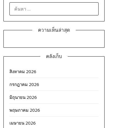
ค้นหา
สำหรับ:
ความเห็นล่าสุด
คลังเก็บ
สิงหาคม 2026
กรกฎาคม 2026
มิถุนายน 2026
พฤษภาคม 2026
เมษายน 2026